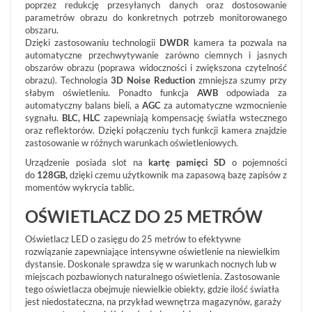
poprzez redukcję przesyłanych danych oraz dostosowanie
AKCESORIA
parametrów obrazu do konkretnych potrzeb monitorowanego
obszaru.
WIEŻE
Dzięki zastosowaniu technologii
DWDR
kamera ta pozwala na
MOBILNE
automatyczne przechwytywanie zarówno ciemnych i jasnych
LICENCJE
obszarów obrazu (poprawa widoczności i zwiększona czytelność
BCS
obrazu). Technologia
3D Noise Reduction
zmniejsza szumy przy
MANAGER
słabym oświetleniu. Ponadto funkcja
AWB
odpowiada za
automatyczny balans bieli, a
AGC
za automatyczne wzmocnienie
ZESTAWY
sygnału.
BLC, HLC
zapewniają kompensację światła wstecznego
WYPRZEDAŻ
oraz reflektorów. Dzięki połączeniu tych funkcji kamera znajdzie
(29)
zastosowanie w różnych warunkach oświetleniowych.
NOWOŚCI
Urządzenie posiada slot na
kartę pamięci SD
o pojemności
(102)
do
128GB,
dzięki czemu użytkownik ma zapasową bazę zapisów z
momentów wykrycia tablic.
PROMOCJE
(74)
OŚWIETLACZ DO 25 METRÓW
LOGOWANIE
Oświetlacz LED o zasięgu do 25 metrów to efektywne
REJESTRACJA
rozwiązanie zapewniające intensywne oświetlenie na niewielkim
dystansie. Doskonale sprawdza się w warunkach nocnych lub w
miejscach pozbawionych naturalnego oświetlenia. Zastosowanie
KONFIGURATOR
tego oświetlacza obejmuje niewielkie obiekty, gdzie ilość światła
jest niedostateczna, na przykład wewnętrza magazynów, garaży