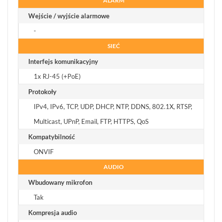
ALARM
Wejście / wyjście alarmowe
-
SIEĆ
Interfejs komunikacyjny
1x RJ-45 (+PoE)
Protokoły
IPv4, IPv6, TCP, UDP, DHCP, NTP, DDNS, 802.1X, RTSP,
Multicast, UPnP, Email, FTP, HTTPS, QoS
Kompatybilność
ONVIF
AUDIO
Wbudowany mikrofon
Tak
Kompresja audio