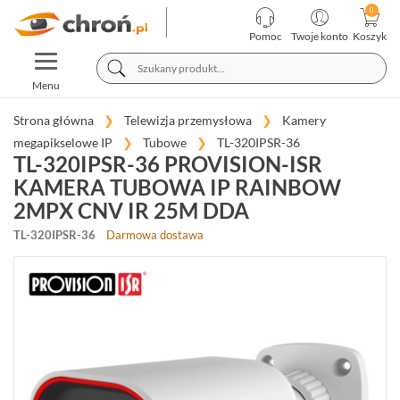
KATEGORIE
PRODUCENCI
Pomoc
Twoje konto
Koszyk
TOGGLE
TELEWIZJA
NAVIGATION
PRZEMYSŁOWA
Menu
KAMERY
Strona główna
Telewizja przemysłowa
Kamery
MEGAPIKSELOWE
megapikselowe IP
Tubowe
TL-320IPSR-36
IP
TL-320IPSR-36 PROVISION-ISR
(966)
KAMERA TUBOWA IP RAINBOW
KOPUŁKOWE
2MPX CNV IR 25M DDA
(400)
TL-320IPSR-36
Darmowa dostawa
TUBOWE
(346)
OBROTOWE
(86)
FISHEYE
(14)