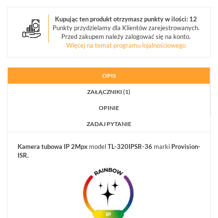
OBIEKTYWY
Kupując ten produkt otrzymasz punkty w ilości: 12
MEGAPIKSELOWE
Punkty przydzielamy dla Klientów zarejestrowanych.
(5)
Przed zakupem należy zalogować się na konto.
Więcej na temat programu lojalnościowego
URZĄDZENIA
MAGAZYNUJĄCE
(3)
OPIS
MONITORY
ZAŁĄCZNIKI (1)
PRZEMYSŁOWE
(7)
OPINIE
ZADAJ PYTANIE
DEKODERY
(1)
Kamera tubowa IP
2Mpx
model
TL-320IPSR-36
marki
Provision-
ISR.
AKCESORIA
CCTV
(17)
ZESTAWY
IP
(1)