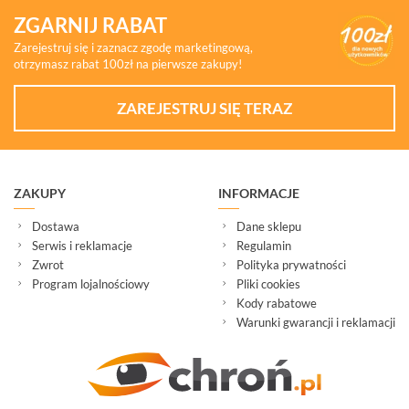
ZGARNIJ RABAT
Zarejestruj się i zaznacz zgodę marketingową,
otrzymasz rabat 100zł na pierwsze zakupy!
ZAREJESTRUJ SIĘ TERAZ
ZAKUPY
INFORMACJE
Dostawa
Dane sklepu
Serwis i reklamacje
Regulamin
Zwrot
Polityka prywatności
Program lojalnościowy
Pliki cookies
Kody rabatowe
Warunki gwarancji i reklamacji