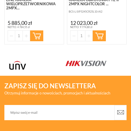
WIELOPRZETWORNIKOWA
2MPX NIGHTCOLOR ...
2MPX...
BCS-L-SIP5245CR25L10-AI2
BCS-L-TIP3X2FSR10-AI1
5 885,00 zł
12 023,00 zł
NETTO: 4 784,55 zł
NETTO: 9 774,80 zł
ZAPISZ SIĘ DO NEWSLETTERA
Otrzymuj informacje o nowościach, promocjach i aktualnościach