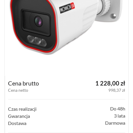
KOMPAKTOWE
(12)
TERMOWIZYJNE
(57)
PANORAMICZNE
(18)
PINHOLE
(3)
WI-
Cena brutto
1 228,00 zł
FI
Cena netto
998,37 zł
HOME
(18)
Do 48h
Czas realizacji
SPECJALNE
(12)
3 lata
Gwarancja
Darmowa
Dostawa
POKAŻ