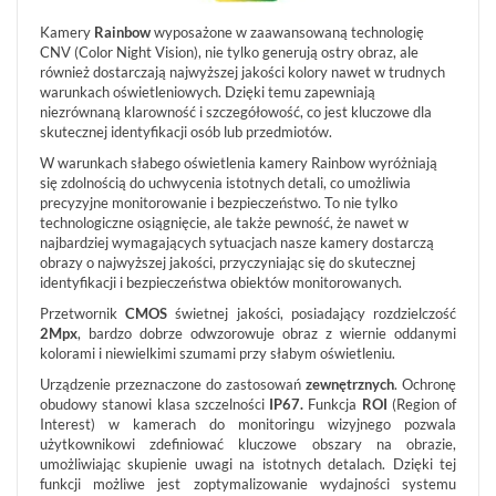
Kamery
Rainbow
wyposażone w zaawansowaną technologię
POKAŻ
CNV (Color Night Vision), nie tylko generują ostry obraz, ale
WSZYSTKO
również dostarczają najwyższej jakości kolory nawet w trudnych
SYSTEMY
warunkach oświetleniowych. Dzięki temu zapewniają
ALARMOWE
niezrównaną klarowność i szczegółowość, co jest kluczowe dla
skutecznej identyfikacji osób lub przedmiotów.
SYSTEMY
PPOŻ
W warunkach słabego oświetlenia kamery Rainbow wyróżniają
się zdolnością do uchwycenia istotnych detali, co umożliwia
WIDEODOMOFONY
precyzyjne monitorowanie i bezpieczeństwo. To nie tylko
I
technologiczne osiągnięcie, ale także pewność, że nawet w
DOMOFONY
najbardziej wymagających sytuacjach nasze kamery dostarczą
KONTROLA
obrazy o najwyższej jakości, przyczyniając się do skutecznej
DOSTĘPU
identyfikacji i bezpieczeństwa obiektów monitorowanych.
INTELIGENTNY
Przetwornik
CMOS
świetnej jakości, posiadający rozdzielczość
BUDYNEK
2Mpx
, bardzo dobrze odwzorowuje obraz z wiernie oddanymi
kolorami i niewielkimi szumami przy słabym oświetleniu.
SIECI
LAN,
Urządzenie przeznaczone do zastosowań
zewnętrznych
. Ochronę
WLAN
obudowy stanowi klasa szczelności
IP67.
Funkcja
ROI
(Region of
Interest) w kamerach do monitoringu wizyjnego pozwala
ZASILANIE,
użytkownikowi zdefiniować kluczowe obszary na obrazie,
TRANSMISJA,
umożliwiając skupienie uwagi na istotnych detalach. Dzięki tej
UPS-
Y
funkcji możliwe jest zoptymalizowanie wydajności systemu