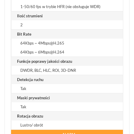
1-50/60 fps w trybie HFR (nie obsługuje WDR)
Ilość strumieni
2
Bit Rate
64Kbps ~ 4Mbps@H.265
64Kbps ~ 6Mbps@H.264
Funkcje poprawy jakości obrazu
DWDR, BLC, HLC, ROI, 3D-DNR
Detekcja ruchu
Tak
Maski prywatności
Tak
Rotacja obrazu
Lustro/ obrót