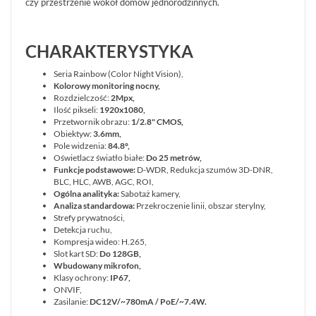
czy przestrzenie wokół domów jednorodzinnych.
Informacje
CHARAKTERYSTYKA
REKLAMACJE
O
KONTAKT
FIRMIE
DANE
CENNIKI
Seria Rainbow (Color Night Vision),
SKLEPU
AKTUALNOŚCI
OPROGRAMOWANIE
Kolorowy monitoring nocny,
REGULAMIN
OPINIE
Rozdzielczość:
2Mpx,
DOSTAWA
Ilość pikseli:
1920x1080,
POLITYKA
SZKOLENIA
ZWROT
PRYWATNOŚCI
Przetwornik obrazu:
1/2.8" CMOS,
MONTAŻ
Obiektyw:
3.6mm,
SERWIS
KODY
Pole widzenia:
84.8°
,
WSPÓŁPRACA
I
RABATOWE
Oświetlacz światło białe:
Do 25 metrów,
Funkcje podstawowe:
D-WDR, Redukcja szumów 3D-DNR,
BLC, HLC, AWB, AGC, ROI,
Ogólna analityka:
Sabotaż kamery,
Analiza standardowa:
Przekroczenie linii, obszar sterylny,
Strefy prywatności,
Detekcja ruchu,
Kompresja wideo: H.265,
Slot kart SD:
Do 128GB,
Wbudowany mikrofon,
Klasy ochrony:
IP67,
ONVIF,
Zasilanie:
DC12V/~780mA / PoE/~7.4W.