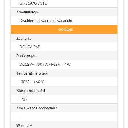
G.711A/G.711U
Komunikacja
Dwukierunkowa rozmowa audio
OGÓLNE
Zasilanie
DC12V, PoE
Pobór prądu
DC12V/~780mA / PoE/~7.4W
Temperatura pracy
-30°C ~ +60°C
Klasa szczelności
IP67
Klasa wandaloodporności
-
Wymiary