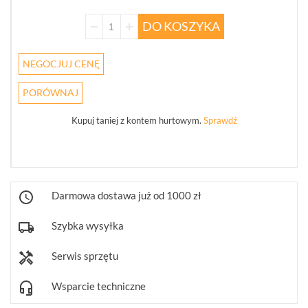
WSZYSTKO
DO KOSZYKA
REJESTRATORY
SIECIOWE
IP
NEGOCJUJ CENĘ
(274)
PORÓWNAJ
KAMERY
4W1
Kupuj taniej z kontem hurtowym.
Sprawdź
(68)
REJESTRATORY
5W1
(30)
Darmowa dostawa już od 1000 zł
PUSZKI
I
Szybka wysyłka
UCHWYTY
(246)
Serwis sprzętu
KLAWIATURY
STERUJĄCE
Wsparcie techniczne
(10)