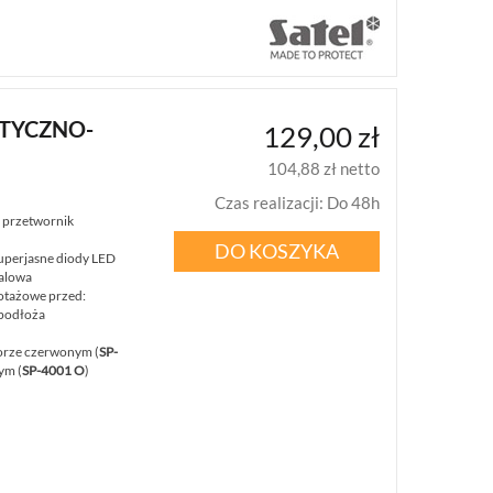
PTYCZNO-
129,00 zł
104,88 zł netto
Czas realizacji
:
Do 48h
: przetwornik
DO KOSZYKA
superjasne diody LED
alowa
otażowe przed:
podłoża
orze czerwonym (
SP-
ym (
SP-4001 O
)