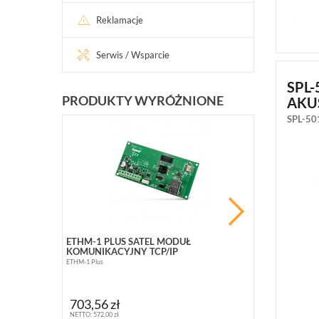
Reklamacje
Serwis / Wsparcie
SPL
PRODUKTY WYRÓŻNIONE
AKU
SPL-50
PROMOCJ
ETHM-1 PLUS SATEL MODUŁ
BCS-B-SP08G
KOMUNIKACYJNY TCP/IP
10 PORTOWY (
ETHM-1 Plus
BCS-B-SP08G02G
363,10 zł
703,56 zł
NETTO: 295,20 zł
NETTO: 572,00 zł