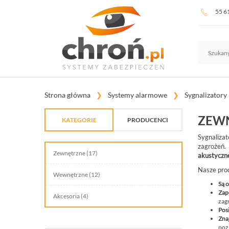
55 6
Strona główna
Systemy alarmowe
Sygnalizatory
ZEW
KATEGORIE
PRODUCENCI
Sygnaliza
TELEWIZJA PRZEMYSŁOWA
zagrożeń.
Zewnętrzne (17)
akustyczn
SYSTEMY ALARMOWE
Nasze pro
Wewnętrzne (12)
SYSTEMY PPOŻ
Są 
Zap
Akcesoria (4)
WIDEODOMOFONY I DOMOFONY
zag
Pos
KONTROLA DOSTĘPU
Zna
poz