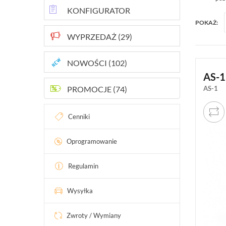
INTELIGENTNY BUDYNEK
KONFIGURATOR
POKAŻ:
SIECI LAN, WLAN
WYPRZEDAŻ (29)
ZASILANIE, TRANSMISJA, UPS-Y
NOWOŚCI (102)
AKCESORIA
AS-
WIEŻE MOBILNE
PROMOCJE (74)
AS-1
LICENCJE BCS MANAGER
Cenniki
ZESTAWY
Oprogramowanie
Regulamin
Wysyłka
Zwroty / Wymiany