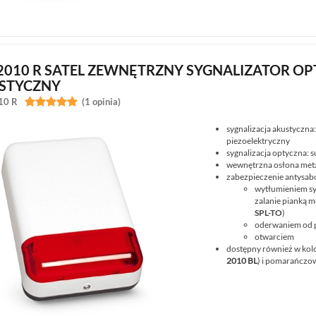
-2010 R SATEL ZEWNĘTRZNY SYGNALIZATOR O
STYCZNY
10 R


(1 opinia)
sygnalizacja akustyczna
piezoelektryczny
sygnalizacja optyczna: 
wewnętrzna osłona met
zabezpieczenie antysab
wytłumieniem sy
zalanie pianką 
SPL-TO
)
oderwaniem od 
otwarciem
dostępny również w kolo
2010 BL
) i pomarańczo