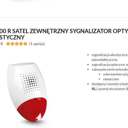
500 R SATEL ZEWNĘTRZNY SYGNALIZATOR OPT
STYCZNY
 R


(1 opinia)
sygnalizacja akustyczna
piezoelektryczny
sygnalizacja optyczna: 
zabezpieczenie antysab
oderwaniem od 
otwarciem
dostępny również w kolo
BL
) i pomarańczowym (