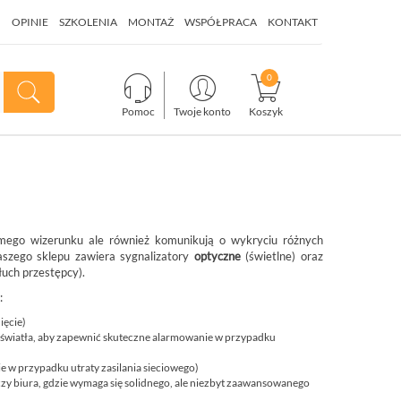
I
OPINIE
SZKOLENIA
MONTAŻ
WSPÓŁPRACA
KONTAKT
Pomoc
Twoje konto
Koszyk
ego wizerunku ale również komunikują o wykryciu różnych
szego sklepu zawiera sygnalizatory
optyczne
(świetlne) oraz
łuch przestępcy).
:
ięcie)
b światła, aby zapewnić skuteczne alarmowanie w przypadku
ie w przypadku utraty zasilania sieciowego)
czy biura, gdzie wymaga się solidnego, ale niezbyt zaawansowanego