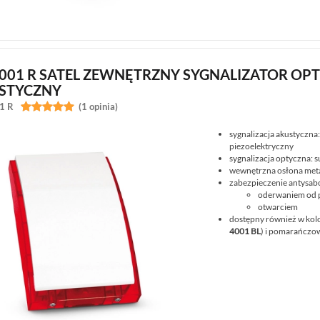
4001 R SATEL ZEWNĘTRZNY SYGNALIZATOR OP
STYCZNY
1 R


(1 opinia)
sygnalizacja akustyczna
piezoelektryczny
sygnalizacja optyczna: 
wewnętrzna osłona met
zabezpieczenie antysab
oderwaniem od 
otwarciem
dostępny również w kolo
4001 BL
) i pomarańczo