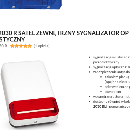
-2030 R SATEL ZEWNĘTRZNY SYGNALIZATOR O
STYCZNY
30 R


(1 opinia)
sygnalizacja akustyczna
piezoelektryczny
sygnalizacja optyczna: 
zabezpieczenie antysab
zalaniem piank
(opcjonalnie
SPL
oderwaniem od 
otwarciem
wewnętrzna osłona meta
dostępny również w kolo
2030 BL
) i pomarańczo