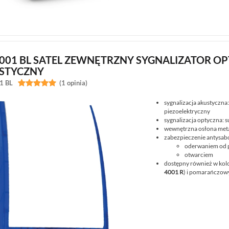
4001 BL SATEL ZEWNĘTRZNY SYGNALIZATOR O
STYCZNY
1 BL


(1 opinia)
sygnalizacja akustyczna
piezoelektryczny
sygnalizacja optyczna: 
wewnętrzna osłona met
zabezpieczenie antysab
oderwaniem od 
otwarciem
dostępny również w kol
4001 R
) i pomarańczow