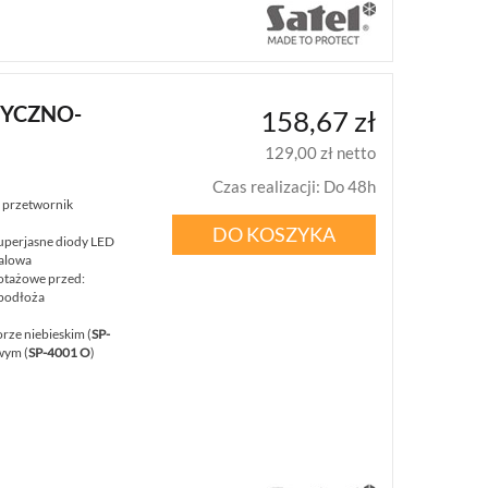
TYCZNO-
158,67 zł
129,00 zł netto
Czas realizacji
:
Do 48h
: przetwornik
DO KOSZYKA
superjasne diody LED
alowa
otażowe przed:
podłoża
rze niebieskim (
SP-
wym (
SP-4001 O
)