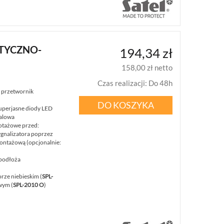
PTYCZNO-
194,34 zł
158,00 zł netto
Czas realizacji
:
Do 48h
: przetwornik
DO KOSZYKA
superjasne diody LED
alowa
otażowe przed:
gnalizatora poprzez
montażową (opcjonalnie:
podłoża
rze niebieskim (
SPL-
wym (
SPL-2010 O
)