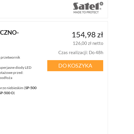
YCZNO-
154,98 zł
126,00 zł netto
Czas realizacji
:
Do 48h
: przetwornik
DO KOSZYKA
superjasne diody LED
otażowe przed:
podłoża
rze niebieskim (
SP-500
SP-500 O
)