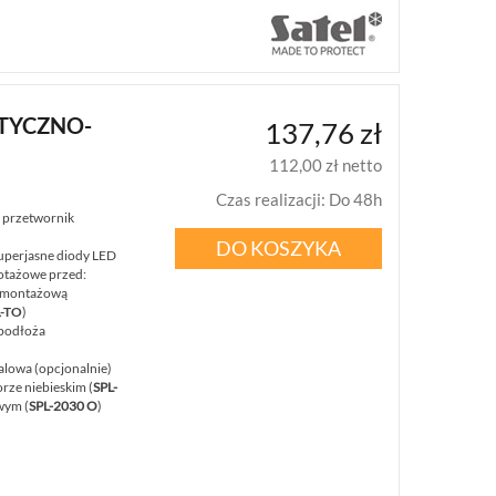
PTYCZNO-
137,76 zł
112,00 zł netto
Czas realizacji
:
Do 48h
: przetwornik
DO KOSZYKA
superjasne diody LED
otażowe przed:
ą montażową
-TO
)
podłoża
lowa (opcjonalnie)
rze niebieskim (
SPL-
wym (
SPL-2030 O
)