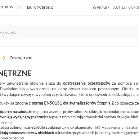
19 30 05
O FIRMIE
AKTUALNOŚC
Zewnętrzne
NĘTRZNE
tory zewnętrzne głównie służą do
odstraszenia przestępców
za pomocą sam
 Powiadamiają o wkroczeniu na dany obszar osobom postronnym. Oferta na
e
(wydające dźwięki wysokiej częstotliwości, które odpowiednio oddziałują na s
dukty są zgodne z
normą EN50131 dla sygnalizatorów Stopnia 2
co oznacza że
odporne na sabotaż
(reagują na wszelkie próby sabotażu takie jak manipulacje oraz usun
ewniają wydajną sygnalizacje
(sygnalizatory emitują odpowiedni poziom dźwięku i/lu
rożenia)
iadają autonomiczne źródło zasilania
(takie jak akumulator, który zapewnia ich działan
jdują zastosowanie w w obiektach o średnim ryzyku
(takich jak sklepy, małe magazyny 
iomu ochrony)