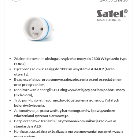
249,59 zł netto
TRANSMISJA,
UPS-
Y
AKCESORIA
WIEŻE
MOBILNE
LICENCJE
BCS
MANAGER
Zdalne sterowanie:
obsługa urządzeń o mocy do 2300 W (gniazdo typu
ZESTAWY
EURO),
Łączność radiowa:
zasięg do 1000 m w systemie ABAX 2 (teren
WYPRZEDAŻ
otwarty),
(29)
Bezpieczeństwo:
programowe zabezpieczenia przed przeciążeniem
NOWOŚCI
oraz przegrzaniem,
(87)
Monitorowanie energii:
LED Ring wyświetlający poziom poboru mocy
(32 kolory),
PROMOCJE
Tryb punktu świetlnego:
możliwość ustawienia jednego z 7 stałych
(74)
kolorów świecenia,
Automatyzacja:
praca według harmonogramów i powiązanie ze
LOGOWANIE
zdarzeniami systemu alarmowego,
Bezpieczeństwo transmisji:
szyfrowana komunikacja radiowa w
REJESTRACJA
standardzie AES,
Konfiguracja:
zdalna aktualizacja oprogramowania i parametryzacja
przez system,