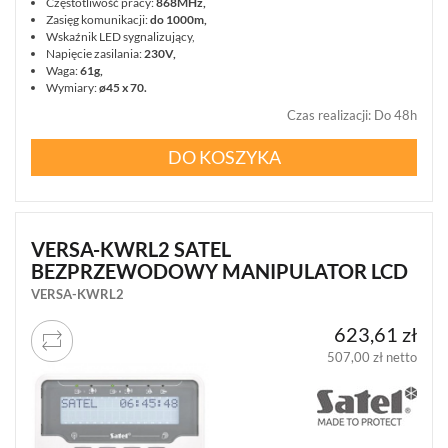
Częstotliwość pracy:
868MHz,
Zasięg komunikacji:
do 1000m,
Wskaźnik LED sygnalizujący,
Napięcie zasilania:
230V,
Waga:
61g,
Wymiary:
ø45 x 70.
Czas realizacji
:
Do 48h
DO KOSZYKA
VERSA-KWRL2 SATEL
BEZPRZEWODOWY MANIPULATOR LCD
VERSA-KWRL2
623,61 zł
507,00 zł netto