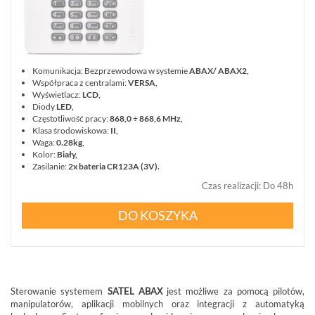
Komunikacja: Bezprzewodowa w systemie
ABAX/ ABAX2,
Współpraca z centralami:
VERSA,
Wyświetlacz:
LCD,
Diody
LED,
Częstotliwość pracy:
868,0 ÷ 868,6 MHz,
Klasa środowiskowa:
II,
Waga:
0.28kg,
Kolor:
Biały,
Zasilanie:
2x bateria CR123A (3V).
Czas realizacji
:
Do 48h
DO KOSZYKA
Sterowanie
systemem
SATEL ABAX
jest możliwe za pomocą pilotów,
manipulatorów, aplikacji mobilnych oraz integracji z automatyką