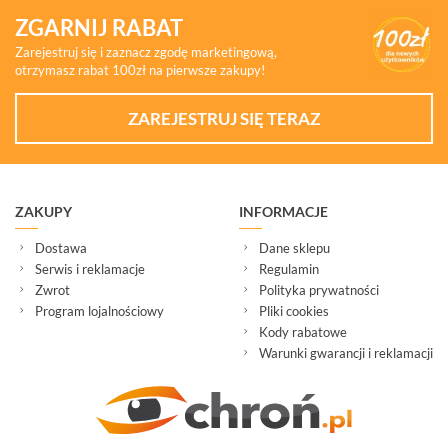
ZGARNIJ RABAT
Zarejestruj się i zaznacz zgodę marketingową,
otrzymasz rabat 100zł na pierwsze zakupy!
ZAREJESTRUJ SIĘ TERAZ
ZAKUPY
INFORMACJE
Dostawa
Dane sklepu
Serwis i reklamacje
Regulamin
Zwrot
Polityka prywatności
Program lojalnościowy
Pliki cookies
Kody rabatowe
Warunki gwarancji i reklamacji