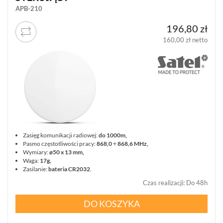
APB-210
URZĄDZENIA
196,80 zł
SYSTEMOWE
(9)
160,00 zł netto
MODUŁY
(8)
CZUJKI
(7)
STEROWANIE
I
Zasięg komunikacji radiowej:
do 1000m,
AUTOMATYKA
Pasmo częstotliwości pracy:
868,0 ÷ 868,6 MHz,
(9)
Wymiary:
ø50 x 13 mm
,
Waga:
17g,
Zasilanie:
bateria CR2032
.
SYGNALIZATORY
(2)
Czas realizacji
:
Do 48h
POKAŻ
DO KOSZYKA
WSZYSTKO