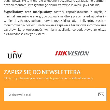
budynkową. System oferuje wygodne i bezpieczne zarządzanie alarmem
oraz elementami inteligentnego domu, zarówno lokalnie, jak i zdalnie.
Sygnalizatory oraz manipulatory
zostały zaprojektowane z myślą o
minimalnym zużyciu energii, co pozwala na długą pracę na jednej baterii –
w niektórych przypadkach nawet przez kilka lat. Inteligentny system
monitorowania poziomu naładowania zapewnia terminowe informowanie
użytkownika o konieczności wymiany zasilania, co dodatkowo zwiększa
niezawodność całego systemu.
ZAPISZ SIĘ DO NEWSLETTERA
Otrzymuj informacje o nowościach, promocjach i aktualnościach