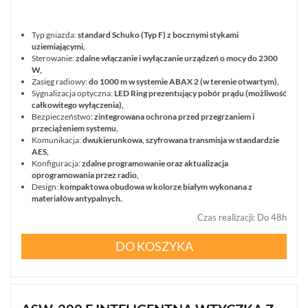
Typ gniazda:
standard Schuko (Typ F) z bocznymi stykami
uziemiającymi,
Sterowanie:
zdalne włączanie i wyłączanie urządzeń o mocy do 2300
W,
Zasięg radiowy:
do 1000 m w systemie ABAX 2 (w terenie otwartym),
Sygnalizacja optyczna:
LED Ring prezentujący pobór prądu (możliwość
całkowitego wyłączenia),
Bezpieczeństwo:
zintegrowana ochrona przed przegrzaniem i
przeciążeniem systemu,
Komunikacja:
dwukierunkowa, szyfrowana transmisja w standardzie
AES,
Konfiguracja:
zdalne programowanie oraz aktualizacja
oprogramowania przez radio,
Design:
kompaktowa obudowa w kolorze białym wykonana z
materiałów antypalnych.
Czas realizacji
:
Do 48h
DO KOSZYKA