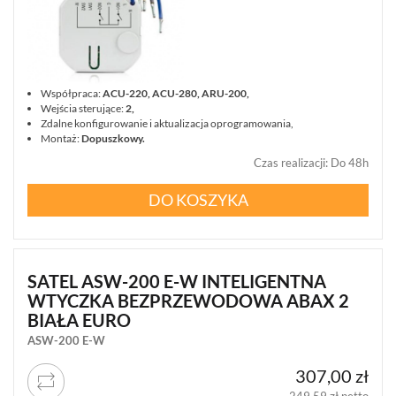
AUTOALARMY
(4)
AKCESORIA
(86)
Współpraca:
ACU-220, ACU-280, ARU-200,
Wejścia sterujące:
2,
POKAŻ
Zdalne konfigurowanie i aktualizacja oprogramowania,
WSZYSTKO
Montaż:
Dopuszkowy.
SYSTEMY
Czas realizacji
:
Do 48h
PPOŻ
WIDEODOMOFONY
DO KOSZYKA
I
DOMOFONY
KONTROLA
DOSTĘPU
SATEL ASW-200 E-W INTELIGENTNA
INTELIGENTNY
WTYCZKA BEZPRZEWODOWA ABAX 2
BUDYNEK
BIAŁA EURO
SIECI
ASW-200 E-W
LAN,
WLAN
307,00 zł
ZASILANIE,