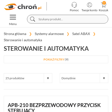
KATEGORIE
PRODUCENCI
Pomoc
Twoje konto
Koszyk
TOGGLE
TELEWIZJA
NAVIGATION
PRZEMYSŁOWA
Menu
SYSTEMY
ALARMOWE
Strona główna
Systemy alarmowe
Satel ABAX
Sterowanie i automatyka
SATEL
STEROWANIE I AUTOMATYKA
INTEGRA
(65)
POKAŻ FILTRY
(9)
SATEL
PERFECTA
(19)
SATEL
VERSA
(15)
SATEL
APB-210 BEZPRZEWODOWY PRZYCISK
ABAX
STERUJĄCY
(35)