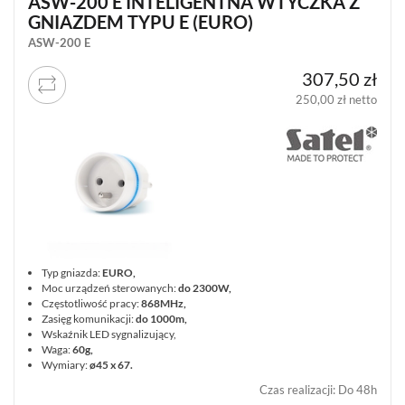
ASW-200 E INTELIGENTNA WTYCZKA Z
GNIAZDEM TYPU E (EURO)
ASW-200 E
307,50 zł
250,00 zł netto
Typ gniazda:
EURO,
Moc urządzeń sterowanych:
do 2300W,
Częstotliwość pracy:
868MHz,
Zasięg komunikacji:
do 1000m,
Wskaźnik LED sygnalizujący,
Waga:
60g,
Wymiary:
ø45 x 67.
Czas realizacji
:
Do 48h