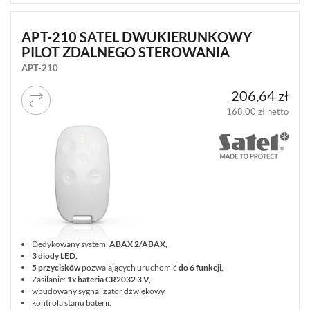
SATEL
MICRA
APT-210 SATEL DWUKIERUNKOWY
(14)
PILOT ZDALNEGO STEROWANIA
APT-210
DSC
NEO
(22)
206,64 zł
168,00 zł netto
DSC
GTX2
(1)
DSC
POWERG
(4)
JABLOTRON
10
Dedykowany system:
ABAX 2/ABAX,
JA-
3 diody LED,
10
5 przycisków
pozwalających uruchomić
do 6 funkcji,
(15)
Zasilanie:
1x bateria CR2032 3 V,
wbudowany sygnalizator dźwiękowy,
kontrola stanu baterii.
JABLOTRON