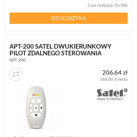
100
Czas realizacji
:
Do 48h
JA-
100
DO KOSZYKA
(207)
JABLOTRON
OASIS
APT-200 SATEL DWUKIERUNKOWY
JA-
80
PILOT ZDALNEGO STEROWANIA
(1)
APT-200
JABLOTRON
206,64 zł
MERCURY
168,00 zł netto
(8)
PULSON
ALARM
4G
(6)
KOMUNIKACJA
I
POWIADAMIANIE