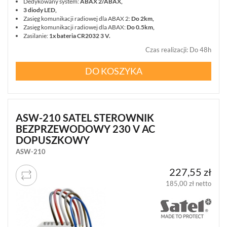
Dedykowany system:
ABAX 2/ABAX,
(9)
3 diody LED,
Zasięg komunikacji radiowej dla ABAX 2:
Do
2km,
SYGNALIZATORY
Zasięg komunikacji radiowej dla ABAX:
Do
0.5km,
(33)
Zasilanie:
1x bateria CR2032 3 V.
Czas realizacji
:
Do 48h
STEROWNIKI
RADIOWE
DO KOSZYKA
(15)
MONITORING
ALARMOWY
(20)
ASW-210 SATEL STEROWNIK
BEZPRZEWODOWY 230 V AC
CZUJNIKI
DOPUSZKOWY
(186)
ASW-210
ZASILANIE
227,55 zł
(40)
185,00 zł netto
OBUDOWY
(32)