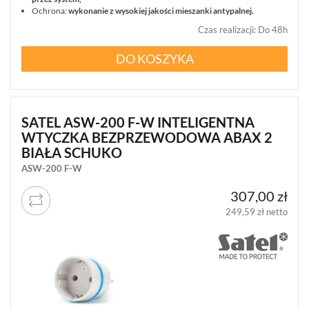
KONFIGURATOR
Ochrona:
wykonanie z wysokiej jakości mieszanki antypalnej.
Czas realizacji
:
Do 48h
Informacje
DO KOSZYKA
REKLAMACJE
O
KONTAKT
FIRMIE
DANE
CENNIKI
SKLEPU
AKTUALNOŚCI
OPROGRAMOWANIE
SATEL ASW-200 F-W INTELIGENTNA
REGULAMIN
OPINIE
WTYCZKA BEZPRZEWODOWA ABAX 2
DOSTAWA
POLITYKA
SZKOLENIA
BIAŁA SCHUKO
ZWROT
PRYWATNOŚCI
MONTAŻ
ASW-200 F-W
SERWIS
KODY
WSPÓŁPRACA
I
RABATOWE
307,00 zł
249,59 zł netto