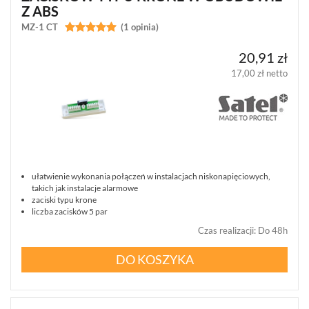
Z ABS
MZ-1 CT


(1 opinia)
SATEL
MICRA
(14)
20,91 zł
17,00 zł netto
DSC
NEO
(22)
DSC
GTX2
(1)
ułatwienie wykonania połączeń w instalacjach niskonapięciowych,
takich jak instalacje alarmowe
DSC
zaciski typu krone
POWERG
liczba zacisków 5 par
(4)
Czas realizacji
:
Do 48h
JABLOTRON
DO KOSZYKA
10
JA-
10
(15)