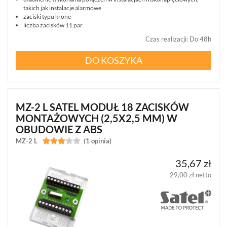
ANTENY
takich jak instalacje alarmowe
(3)
zaciski typu krone
liczba zacisków 11 par
TRANSFORMATORY
Czas realizacji
:
Do 48h
(3)
DO KOSZYKA
AKCESORIA
DO
BARIER
ACTIVA
(2)
MZ-2 L SATEL MODUŁ 18 ZACISKÓW
MONTAŻOWYCH (2,5X2,5 MM) W
INNE
OBUDOWIE Z ABS
(22)
MZ-2 L


(1 opinia)
POKAŻ
35,67 zł
WSZYSTKO
29,00 zł netto
POKAŻ
WSZYSTKO
SYSTEMY
PPOŻ