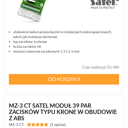
WYPRZEDAŻ
(29)
NOWOŚCI
(102)
PROMOCJE
ułatwienie wykonania połączeń w instalacjach niskonapięciowych,
(74)
takich jak instalacje alarmowe
typ zacisków: śrubowe
LOGOWANIE
liczba zacisków 18
wymiary otworów zaciskowych 1,5 x 2,5 mm
REJESTRACJA
Czas realizacji
:
Do 48h
KONFIGURATOR
DO KOSZYKA
Informacje
REKLAMACJE
O
KONTAKT
MZ-3 CT SATEL MODUŁ 39 PAR
FIRMIE
DANE
CENNIKI
ZACISKÓW TYPU KRONE W OBUDOWIE
SKLEPU
AKTUALNOŚCI
OPROGRAMOWANIE
Z ABS
REGULAMIN
OPINIE
DOSTAWA
MZ-3 CT


(1 opinia)
POLITYKA
SZKOLENIA