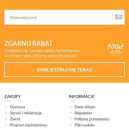
ZGARNIJ RABAT
Zarejestruj się i zaznacz zgodę marketingową,
otrzymasz rabat 100zł na pierwsze zakupy!
ZAREJESTRUJ SIĘ TERAZ
ZAKUPY
INFORMACJE
Dostawa
Dane sklepu
Serwis i reklamacje
Regulamin
Zwrot
Polityka prywatności
Program lojalnościowy
Pliki cookies