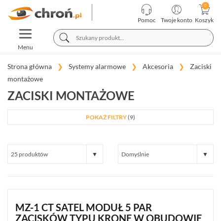
KATEGORIE
PRODUCENCI
Pomoc
Twoje konto
Koszyk
TOGGLE
TELEWIZJA
NAVIGATION
PRZEMYSŁOWA
Menu
SYSTEMY
ALARMOWE
Strona główna
Systemy alarmowe
Akcesoria
Zaciski
montażowe
SATEL
ZACISKI MONTAŻOWE
INTEGRA
(65)
POKAŻ FILTRY
(9)
SATEL
PERFECTA
(19)
SATEL
VERSA
(15)
SATEL
MZ-1 CT SATEL MODUŁ 5 PAR
ABAX
ZACISKÓW TYPU KRONE W OBUDOWIE
(35)