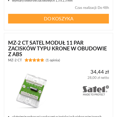
wymiary otworów zaciskowych 1,5 x 2,5 mm
Czas realizacji
:
Do 48h
AUTOALARMY
(4)
DO KOSZYKA
AKCESORIA
(86)
ZAMKI
MZ-2 CT SATEL MODUŁ 11 PAR
SZYFROWE
ZACISKÓW TYPU KRONE W OBUDOWIE
(1)
Z ABS
MZ-2 CT


(1 opinia)
ZACISKI
MONTAŻOWE
(9)
34,44 zł
28,00 zł netto
MODUŁY
ZABEZPIECZAJĄCE
(2)
KABLE
(7)
ułatwienie wykonania połączeń w instalacjach niskonapięciowych,