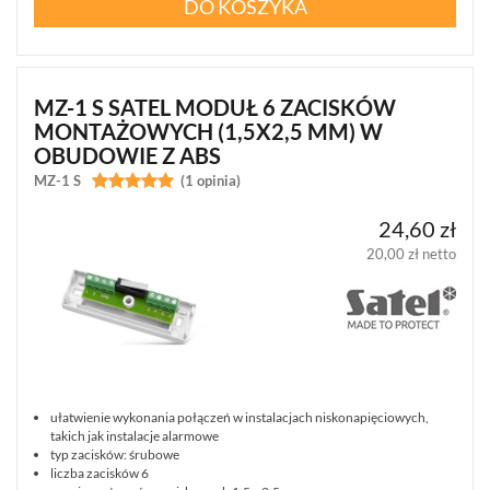
DO KOSZYKA
POWIADAMIANIE
(9)
SYGNALIZATORY
(33)
MZ-1 S SATEL MODUŁ 6 ZACISKÓW
MONTAŻOWYCH (1,5X2,5 MM) W
STEROWNIKI
OBUDOWIE Z ABS
RADIOWE
MZ-1 S


(1 opinia)
(15)
24,60 zł
MONITORING
20,00 zł netto
ALARMOWY
(20)
CZUJNIKI
(186)
ZASILANIE
(40)
ułatwienie wykonania połączeń w instalacjach niskonapięciowych,
takich jak instalacje alarmowe
typ zacisków: śrubowe
OBUDOWY
liczba zacisków 6
(32)