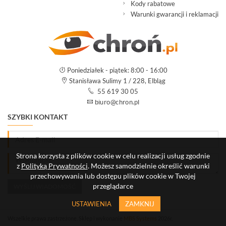
Kody rabatowe
Warunki gwarancji i reklamacji
Poniedziałek - piątek: 8:00 - 16:00
Stanisława Sulimy 1 / 228, Elbląg
55 619 30 05
SZYBKI KONTAKT
Strona korzysta z plików cookie w celu realizacji usług zgodnie
z
Polityką Prywatności
. Możesz samodzielnie określić warunki
przechowywania lub dostępu plików cookie w Twojej
przeglądarce
USTAWIENIA
ZAMKNIJ
Wszelkie prawa zastrzeżone. Sklep i wykonanie
MBS Systems
2026r.