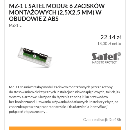
MZ-1 L SATEL MODUŁ 6 ZACISKÓW
JABLOTRON
MONTAŻOWYCH (2,5X2,5 MM) W
100
OBUDOWIE Z ABS
JA-
100
MZ-1 L
(207)
22,14 zł
JABLOTRON
18,00 zł netto
OASIS
JA-
80
(1)
JABLOTRON
MERCURY
(8)
MZ-1 L to uniwersalny moduł zacisków montażowych przeznaczony
do stosowania w elektrycznych instalacjach niskonapięciowych, takich jak
PULSON
systemy alarmowe. Służy on do łączenia ze sobą kilku przewodów
ALARM
bez konieczności lutowania, używania dodatkowych kostek czy złącz, co
4G
znacznie upraszcza prace monterskie. Dla ułatwienia identyfikacji
(6)
połączeń złącza zostały ...
Czas realizacji
:
Do 48h
KOMUNIKACJA
I