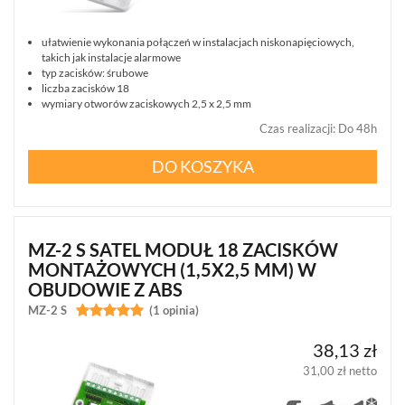
WIDEODOMOFONY
I
DOMOFONY
ułatwienie wykonania połączeń w instalacjach niskonapięciowych,
takich jak instalacje alarmowe
KONTROLA
typ zacisków: śrubowe
DOSTĘPU
liczba zacisków 18
wymiary otworów zaciskowych 2,5 x 2,5 mm
INTELIGENTNY
BUDYNEK
Czas realizacji
:
Do 48h
SIECI
LAN,
DO KOSZYKA
WLAN
ZASILANIE,
TRANSMISJA,
UPS-
MZ-2 S SATEL MODUŁ 18 ZACISKÓW
Y
MONTAŻOWYCH (1,5X2,5 MM) W
AKCESORIA
OBUDOWIE Z ABS
WIEŻE
MZ-2 S


(1 opinia)
MOBILNE
LICENCJE
38,13 zł
BCS
MANAGER
31,00 zł netto
ZESTAWY