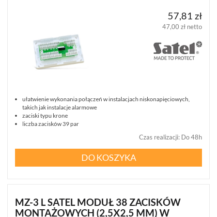
ZWROT
PRYWATNOŚCI
MONTAŻ
57,81 zł
SERWIS
KODY
WSPÓŁPRACA
I
RABATOWE
47,00 zł netto
ułatwienie wykonania połączeń w instalacjach niskonapięciowych,
takich jak instalacje alarmowe
zaciski typu krone
liczba zacisków 39 par
Czas realizacji
:
Do 48h
DO KOSZYKA
MZ-3 L SATEL MODUŁ 38 ZACISKÓW
MONTAŻOWYCH (2,5X2,5 MM) W