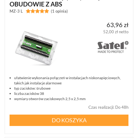
OBUDOWIE Z ABS
MZ-3 L


(1 opinia)
63,96 zł
52,00 zł netto
ułatwienie wykonania połączeń w instalacjach niskonapięciowych,
takich jak instalacje alarmowe
typ zacisków: śrubowe
liczba zacisków 38
wymiary otworów zaciskowych 2,5 x 2,5 mm
Czas realizacji
:
Do 48h
DO KOSZYKA