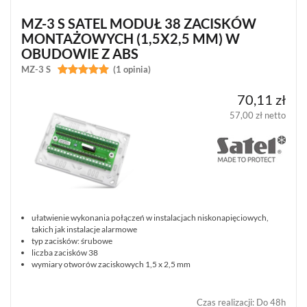
MZ-3 S SATEL MODUŁ 38 ZACISKÓW
MONTAŻOWYCH (1,5X2,5 MM) W
OBUDOWIE Z ABS
MZ-3 S


(1 opinia)
70,11 zł
57,00 zł netto
ułatwienie wykonania połączeń w instalacjach niskonapięciowych,
takich jak instalacje alarmowe
typ zacisków: śrubowe
liczba zacisków 38
wymiary otworów zaciskowych 1,5 x 2,5 mm
Czas realizacji
:
Do 48h