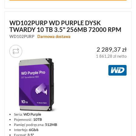
Informacje
WD102PURP WD PURPLE DYSK
TWARDY 10 TB 3.5" 256MB 72000 RPM
REKLAMACJE
O
KONTAKT
WD102PURP
Darmowa dostawa
FIRMIE
DANE
CENNIKI
SKLEPU
AKTUALNOŚCI
OPROGRAMOWANIE
2 289,37 zł
REGULAMIN
OPINIE
DOSTAWA
1 861,28 zł netto
POLITYKA
SZKOLENIA
ZWROT
PRYWATNOŚCI
MONTAŻ
SERWIS
KODY
WSPÓŁPRACA
I
RABATOWE
Seria:
WD Purple
Pojemność:
10TB
Pamięć podręczna:
512MB
Interfejs:
6Gb/s
Format:
3,5"