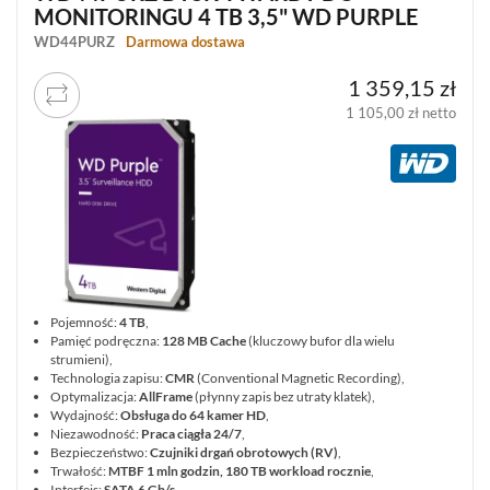
MONITORINGU 4 TB 3,5" WD PURPLE
WD44PURZ
Darmowa dostawa
1 359,15 zł
1 105,00 zł netto
Pojemność:
4 TB
,
Pamięć podręczna:
128 MB Cache
(kluczowy bufor dla wielu
strumieni),
Technologia zapisu:
CMR
(Conventional Magnetic Recording),
Optymalizacja:
AllFrame
(płynny zapis bez utraty klatek),
Wydajność:
Obsługa do 64 kamer HD
,
Niezawodność:
Praca ciągła 24/7
,
Bezpieczeństwo:
Czujniki drgań obrotowych (RV)
,
Trwałość:
MTBF 1 mln godzin, 180 TB workload rocznie
,
Interfejs:
SATA 6 Gb/s
.