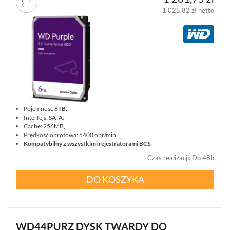
1 025,82 zł netto
Pojemność
6TB,
Interfejs: SATA,
Cache: 256MB,
Prędkość obrotowa: 5400 obr/min,
Kompatybilny z wszystkimi rejestratorami BCS.
Czas realizacji
:
Do 48h
DO KOSZYKA
WD44PURZ DYSK TWARDY DO