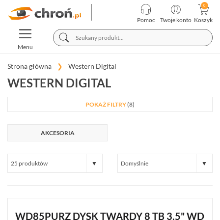
KATEGORIE
PRODUCENCI
Pomoc
Twoje konto
Koszyk
TOGGLE
TELEWIZJA
NAVIGATION
PRZEMYSŁOWA
Menu
SYSTEMY
ALARMOWE
Strona główna
Western Digital
FILTRY PRODUKTÓW
SYSTEMY
WESTERN DIGITAL
CENA
PPOŻ
WIDEODOMOFONY
POKAŻ FILTRY
(8)
I
DOMOFONY
PRODUCENT / SERIA
KONTROLA
AKCESORIA
DOSTĘPU
Western Digital (8)
INTELIGENTNY
OKAZJE
BUDYNEK
Promocja (0)
SIECI
Wyprzedaż (0)
LAN,
WLAN
Nowość (0)
ZASILANIE,
WD85PURZ DYSK TWARDY 8 TB 3,5" WD
TRANSMISJA,