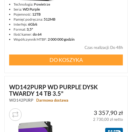
Technologia:
Powietrze
Seria:
WD Purple
Pojemność:
12TB
Pamięć podręczna:
512MB
Interfejs:
6Gb/s
Format:
3,5"
Ilość kamer:
do 64
Współczynnik MTBF:
2 000 000 godzin
Czas realizacji
:
Do 48h
DO KOSZYKA
WD142PURP WD PURPLE DYSK
TWARDY 14 TB 3.5"
WD142PURP
Darmowa dostawa
3 357,90 zł
2 730,00 zł netto