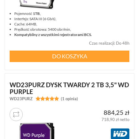
Pojemność
1TB,
Interfejs: SATA III (6 Gb/s),
Cache: 64MB,
Prędkość obrotowa: 5400 obr/min,
Kompatybilny z wszystkimi rejestratorami BCS.
Czas realizacji
:
Do 48h
DO KOSZYKA
WD23PURZ DYSK TWARDY 2 TB 3,5" WD
PURPLE
WD23PURZ


(1 opinia)
884,25 zł
718,90 zł netto