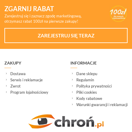
ZGARNIJ RABAT
Zarejestruj się i zaznacz zgodę marketingową,
otrzymasz rabat 100zł na pierwsze zakupy!
ZAREJESTRUJ SIĘ TERAZ
ZAKUPY
INFORMACJE
Dostawa
Dane sklepu
Serwis i reklamacje
Regulamin
Zwrot
Polityka prywatności
Program lojalnościowy
Pliki cookies
Kody rabatowe
Warunki gwarancji i reklamacji