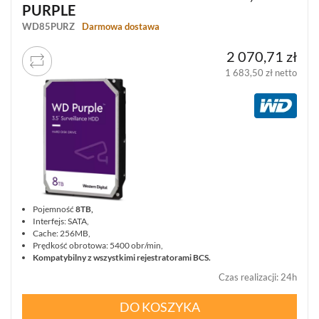
ZAMKNIJ
RESETUJ FILTRY
SZUKAJ
UPS-
PURPLE
Y
WD85PURZ
Darmowa dostawa
AKCESORIA
2 070,71 zł
WIEŻE
MOBILNE
1 683,50 zł netto
LICENCJE
BCS
MANAGER
ZESTAWY
WYPRZEDAŻ
(29)
NOWOŚCI
(102)
Pojemność
8TB,
PROMOCJE
Interfejs: SATA,
(74)
Cache: 256MB,
Prędkość obrotowa: 5400 obr/min,
LOGOWANIE
Kompatybilny z wszystkimi rejestratorami BCS.
REJESTRACJA
Czas realizacji
:
24h
DO KOSZYKA
KONFIGURATOR