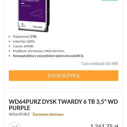
Pojemność
2TB,
Interfejs: SATA,
Cache: 64MB,
Prędkość obrotowa: 5400 obr/min,
Kompatybilny z wszystkimi rejestratorami BCS.
Czas realizacji
:
Do 48h
DO KOSZYKA
WD64PURZ DYSK TWARDY 6 TB 3,5" WD
PURPLE
WD64PURZ
Darmowa dostawa
1 261,75 zł