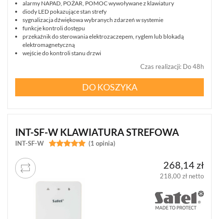
(15)
alarmy NAPAD, POŻAR, POMOC wywoływane z klawiatury
diody LED pokazujące stan strefy
sygnalizacja dźwiękowa wybranych zdarzeń w systemie
MONITORING
funkcje kontroli dostępu
ALARMOWY
przekaźnik do sterowania elektrozaczepem, ryglem lub blokadą
(20)
elektromagnetyczną
wejście do kontroli stanu drzwi
CZUJNIKI
Czas realizacji
:
Do 48h
(186)
DO KOSZYKA
ZASILANIE
(40)
OBUDOWY
INT-SF-W KLAWIATURA STREFOWA
(32)
INT-SF-W


(1 opinia)
AUTOALARMY
(4)
268,14 zł
218,00 zł netto
AKCESORIA
(86)
POKAŻ