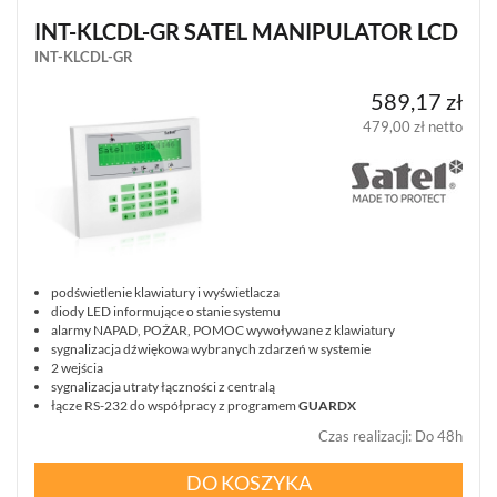
INT-KLCDL-GR SATEL MANIPULATOR LCD
INT-KLCDL-GR
589,17 zł
479,00 zł netto
podświetlenie klawiatury i wyświetlacza
diody LED informujące o stanie systemu
alarmy NAPAD, POŻAR, POMOC wywoływane z klawiatury
sygnalizacja dźwiękowa wybranych zdarzeń w systemie
2 wejścia
sygnalizacja utraty łączności z centralą
łącze RS-232 do współpracy z programem
GUARDX
Czas realizacji
:
Do 48h
DO KOSZYKA