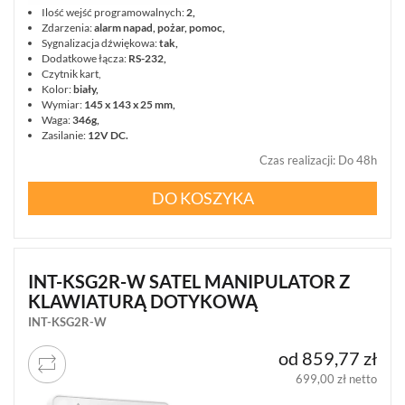
Ilość wejść programowalnych:
2,
Zdarzenia:
alarm napad, pożar, pomoc,
Sygnalizacja dźwiękowa:
tak,
Dodatkowe łącza:
RS-232,
Czytnik kart,
Kolor:
biały,
Wymiar:
145 x 143 x 25 mm,
Waga:
346g,
Zasilanie:
12V DC.
Czas realizacji
:
Do 48h
DO KOSZYKA
INT-KSG2R-W SATEL MANIPULATOR Z
KLAWIATURĄ DOTYKOWĄ
INT-KSG2R-W
od 859,77 zł
699,00 zł netto