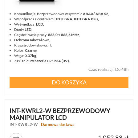
Komunikacja: Bezprzewodowa w systemie
ABAX/ ABAX2,
Współpraca z centralami:
INTEGRA, INTEGRA Plus,
Wyświetlacz:
LCD,
Diody
LED,
Częstotliwość pracy:
868,0 ÷ 868,6 MHz,
Ochrona sabotażowa,
Klasa środowiskowa:
II,
Kolor:
Czarny,
Waga:
0.37kg,
Zasilanie:
2x bateria CR123A (3V).
Czas realizacji
:
Do 48h
DO KOSZYKA
INT-KWRL2-W BEZPRZEWODOWY
MANIPULATOR LCD
INT-KWRL2-W
Darmowa dostawa
1 052,88 zł