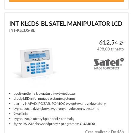
INT-KLCDS-BL SATEL MANIPULATOR LCD
INT-KLCDS-BL
612,54 zł
498,00 zł netto
podświetlenie klawiatury i wyświetlacza
diody LED informujące o stanie systemu
alarmy NAPAD, POŻAR, POMOC wywoływane z klawiatury
sygnalizacja dźwiękowa wybranych zdarzeń w systemie
2 wejścia
sygnalizacja utraty łączności z centralą
łącze RS-232 do współpracy z programem
GUARDX
Czas realizacji
:
Do 48h