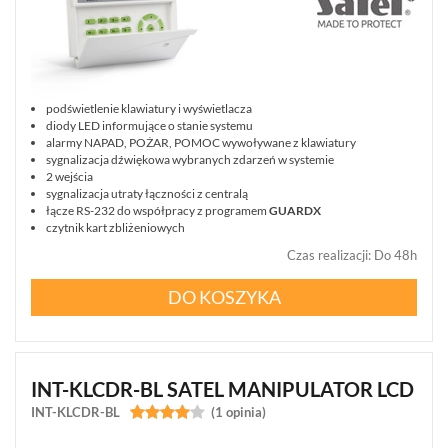
podświetlenie klawiatury i wyświetlacza
diody LED informujące o stanie systemu
alarmy NAPAD, POŻAR, POMOC wywoływane z klawiatury
sygnalizacja dźwiękowa wybranych zdarzeń w systemie
2 wejścia
sygnalizacja utraty łączności z centralą
łącze RS-232 do współpracy z programem
GUARDX
czytnik kart zbliżeniowych
Czas realizacji
:
Do 48h
DO KOSZYKA
INT-KLCDR-BL SATEL MANIPULATOR LCD
INT-KLCDR-BL


(1 opinia)