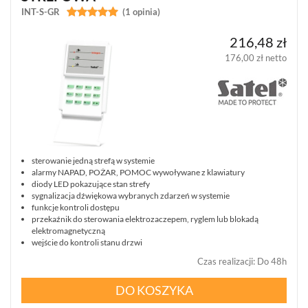
Promocja (0)
INT-S-GR


(1 opinia)
Wyprzedaż (0)
POKAŻ
WSZYSTKO
Nowość (0)
216,48 zł
176,00 zł netto
SATEL
ZAMKNIJ
RESETUJ FILTRY
SZUKAJ
PERFECTA
(19)
SATEL
VERSA
(15)
sterowanie jedną strefą w systemie
SATEL
alarmy NAPAD, POŻAR, POMOC wywoływane z klawiatury
ABAX
diody LED pokazujące stan strefy
(35)
sygnalizacja dźwiękowa wybranych zdarzeń w systemie
funkcje kontroli dostępu
przekaźnik do sterowania elektrozaczepem, ryglem lub blokadą
SATEL
elektromagnetyczną
MICRA
wejście do kontroli stanu drzwi
(14)
Czas realizacji
:
Do 48h
DSC
DO KOSZYKA
NEO
(22)