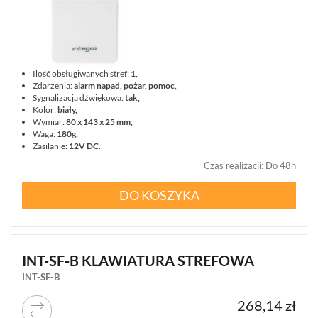
WSZYSTKO
SYSTEMY
PPOŻ
WIDEODOMOFONY
I
Ilość obsługiwanych stref:
1,
DOMOFONY
Zdarzenia:
alarm napad, pożar, pomoc,
Sygnalizacja dźwiękowa:
tak,
KONTROLA
Kolor:
biały,
DOSTĘPU
Wymiar:
80 x 143 x 25 mm,
INTELIGENTNY
Waga:
180g,
BUDYNEK
Zasilanie:
12V DC.
SIECI
Czas realizacji
:
Do 48h
LAN,
WLAN
DO KOSZYKA
ZASILANIE,
TRANSMISJA,
UPS-
Y
INT-SF-B KLAWIATURA STREFOWA
AKCESORIA
INT-SF-B
WIEŻE
MOBILNE
268,14 zł
LICENCJE