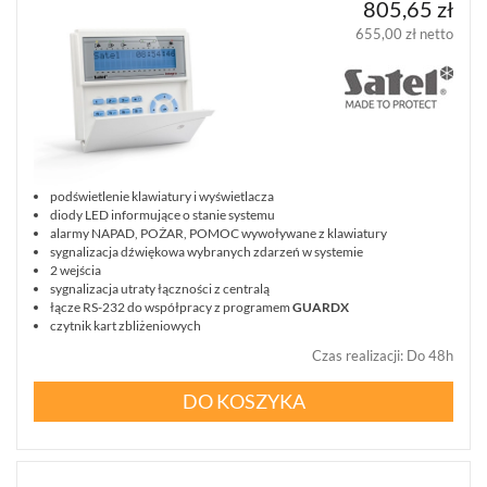
805,65 zł
655,00 zł netto
podświetlenie klawiatury i wyświetlacza
diody LED informujące o stanie systemu
alarmy NAPAD, POŻAR, POMOC wywoływane z klawiatury
sygnalizacja dźwiękowa wybranych zdarzeń w systemie
2 wejścia
sygnalizacja utraty łączności z centralą
łącze RS-232 do współpracy z programem
GUARDX
czytnik kart zbliżeniowych
Czas realizacji
:
Do 48h
DO KOSZYKA