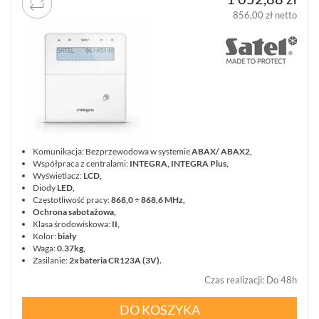
856,00 zł netto
Komunikacja: Bezprzewodowa w systemie
ABAX/ ABAX2,
Współpraca z centralami:
INTEGRA, INTEGRA Plus,
Wyświetlacz:
LCD,
Diody
LED,
Częstotliwość pracy:
868,0 ÷ 868,6 MHz,
Ochrona sabotażowa,
Klasa środowiskowa:
II,
Kolor:
biały
Waga:
0.37kg,
Zasilanie:
2x bateria CR123A (3V).
Czas realizacji
:
Do 48h
DO KOSZYKA