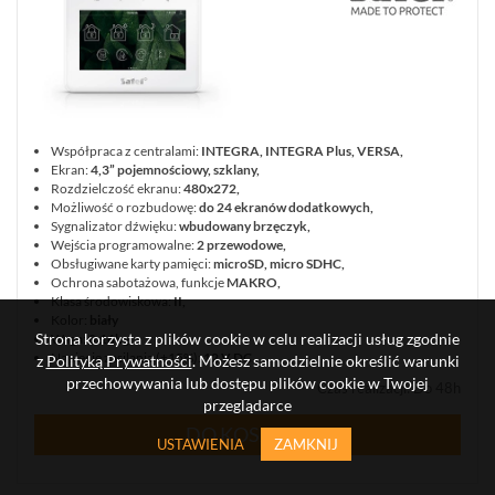
Współpraca z centralami:
INTEGRA, INTEGRA Plus, VERSA,
Ekran:
4,3” pojemnościowy, szklany,
Rozdzielczość ekranu:
480x272,
Możliwość o rozbudowę:
do 24 ekranów dodatkowych,
Sygnalizator dźwięku:
wbudowany brzęczyk,
Wejścia programowalne:
2 przewodowe,
Obsługiwane karty pamięci:
microSD, micro SDHC,
Ochrona sabotażowa, funkcje
MAKRO,
Klasa środowiskowa:
II,
Kolor:
biały
Strona korzysta z plików cookie w celu realizacji usług zgodnie
Waga:
0.16kg,
Napięcie zasilania (±15%):
12 V DC.
z
Polityką Prywatności
. Możesz samodzielnie określić warunki
przechowywania lub dostępu plików cookie w Twojej
Czas realizacji
:
Do 48h
przeglądarce
DO KOSZYKA
USTAWIENIA
ZAMKNIJ