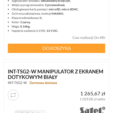
Sygnalizator dźwięku:
wbudowany brzęczyk,
Wejścia programowalne:
2 przewodowe,
Obsługiwane karty pamięci:
microSD, micro SDHC,
Ochrona sabotażowa, funkcje
MAKRO,
Klasa środowiskowa:
II,
Kolor:
Czarny,
Waga:
0.16kg,
Napięcie zasilania (±15%):
12 V DC.
Czas realizacji
:
Do 48h
DO KOSZYKA
INT-TSG2-W MANIPULATOR Z EKRANEM
DOTYKOWYM BIAŁY
INT-TSG2-W
Darmowa dostawa
1 265,67 zł
1 029,00 zł netto