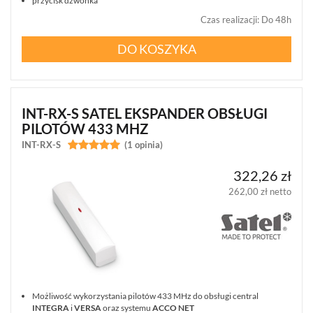
przycisk dzwonka
Czas realizacji
:
Do 48h
DO KOSZYKA
INT-RX-S SATEL EKSPANDER OBSŁUGI
PILOTÓW 433 MHZ
INT-RX-S


(1 opinia)
322,26 zł
262,00 zł netto
Możliwość wykorzystania pilotów 433 MHz do obsługi central
INTEGRA
i
VERSA
oraz systemu
ACCO NET