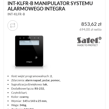
INT-KLFR-B MANIPULATOR SYSTEMU
ALARMOWEGO INTEGRA
INT-KLFR-B
853,62 zł
694,00 zł netto
Ilość wejść programowalnych:
2,
Zdarzenia:
alarm napad, pożar, pomoc,
Sygnalizacja dźwiękowa:
tak,
Dodatkowe łącza:
RS-232,
Czytnik kart,
Kolor:
czarny,
Wymiar:
145 x 143 x 25 mm,
Waga:
346g,