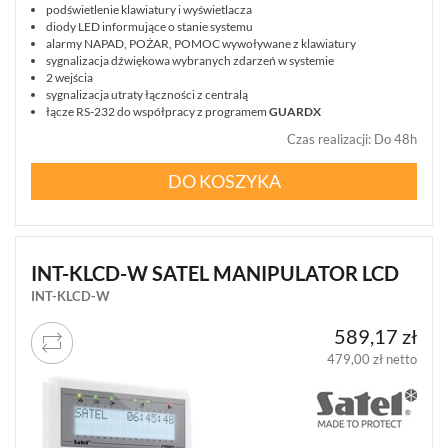
podświetlenie klawiatury i wyświetlacza
diody LED informujące o stanie systemu
alarmy NAPAD, POŻAR, POMOC wywoływane z klawiatury
sygnalizacja dźwiękowa wybranych zdarzeń w systemie
2 wejścia
sygnalizacja utraty łączności z centralą
łącze RS-232 do współpracy z programem
GUARDX
Czas realizacji
:
Do 48h
DO KOSZYKA
INT-KLCD-W SATEL MANIPULATOR LCD
INT-KLCD-W
589,17 zł
479,00 zł netto