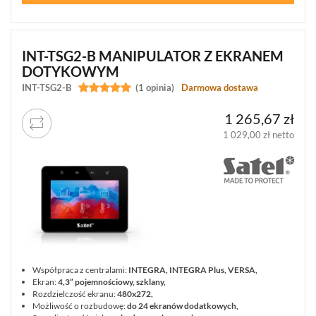
INT-TSG2-B MANIPULATOR Z EKRANEM
DOTYKOWYM
INT-TSG2-B


(1 opinia)
Darmowa dostawa
1 265,67 zł
1 029,00 zł netto
Współpraca z centralami:
INTEGRA, INTEGRA Plus, VERSA,
Ekran:
4,3” pojemnościowy, szklany,
Rozdzielczość ekranu:
480x272,
Możliwość o rozbudowę:
do 24 ekranów dodatkowych,