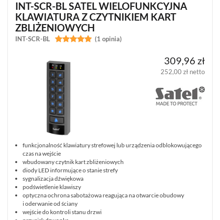
CENNIKI
INT-SCR-BL SATEL WIELOFUNKCYJNA
SKLEPU
AKTUALNOŚCI
KLAWIATURA Z CZYTNIKIEM KART
OPROGRAMOWANIE
REGULAMIN
OPINIE
ZBLIŻENIOWYCH
DOSTAWA
POLITYKA
SZKOLENIA
INT-SCR-BL


(1 opinia)
ZWROT
PRYWATNOŚCI
MONTAŻ
SERWIS
KODY
309,96 zł
WSPÓŁPRACA
I
RABATOWE
252,00 zł netto
funkcjonalność klawiatury strefowej lub urządzenia odblokowującego
czas na wejście
wbudowany czytnik kart zbliżeniowych
diody LED informujące o stanie strefy
sygnalizacja dźwiękowa
podświetlenie klawiszy
optyczna ochrona sabotażowa reagująca na otwarcie obudowy
i oderwanie od ściany
wejście do kontroli stanu drzwi