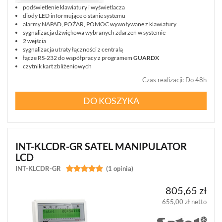
podświetlenie klawiatury i wyświetlacza
diody LED informujące o stanie systemu
alarmy NAPAD, POŻAR, POMOC wywoływane z klawiatury
sygnalizacja dźwiękowa wybranych zdarzeń w systemie
2 wejścia
sygnalizacja utraty łączności z centralą
łącze RS-232 do współpracy z programem
GUARDX
czytnik kart zbliżeniowych
Czas realizacji
:
Do 48h
DO KOSZYKA
INT-KLCDR-GR SATEL MANIPULATOR
LCD
INT-KLCDR-GR


(1 opinia)
805,65 zł
655,00 zł netto