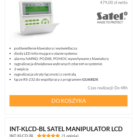
479,00 zł netto
podświetlenie klawiatury i wyświetlacza
diody LED informujące o stanie systemu
alarmy NAPAD, POŻAR, POMOC wywoływane z klawiatury
sygnalizacja dźwiękowa wybranych zdarzeń w systemie
2 wejścia
sygnalizacja utraty łączności z centralą
łącze RS-232 do współpracy z programem
GUARDX
Czas realizacji
:
Do 48h
DO KOSZYKA
INT-KLCD-BL SATEL MANIPULATOR LCD
INT-KLCD-BL


(1 opinia)