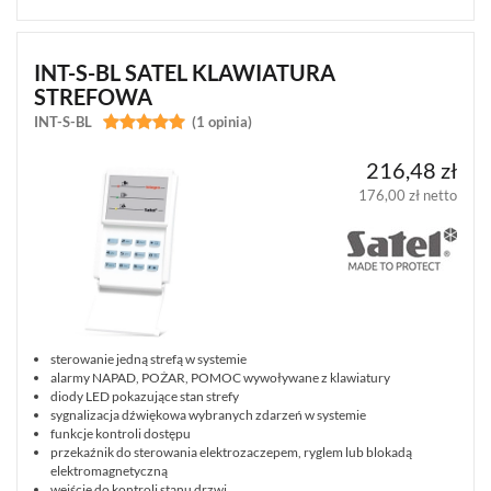
DSC
GTX2
INT-S-BL SATEL KLAWIATURA
(1)
STREFOWA
INT-S-BL


(1 opinia)
DSC
POWERG
(4)
216,48 zł
176,00 zł netto
JABLOTRON
10
JA-
10
(15)
JABLOTRON
100
sterowanie jedną strefą w systemie
JA-
alarmy NAPAD, POŻAR, POMOC wywoływane z klawiatury
100
diody LED pokazujące stan strefy
(207)
sygnalizacja dźwiękowa wybranych zdarzeń w systemie
funkcje kontroli dostępu
przekaźnik do sterowania elektrozaczepem, ryglem lub blokadą
JABLOTRON
elektromagnetyczną
OASIS
wejście do kontroli stanu drzwi