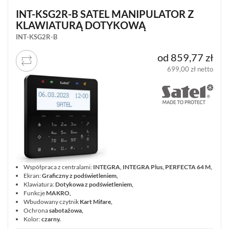
INT-KSG2R-B SATEL MANIPULATOR Z
KLAWIATURĄ DOTYKOWĄ
INT-KSG2R-B
od 859,77 zł
699,00 zł netto
Współpraca z centralami:
INTEGRA, INTEGRA Plus, PERFECTA 64 M,
Ekran:
Graficzny z podświetleniem,
Klawiatura:
Dotykowa z podświetleniem,
Funkcje
MAKRO,
Wbudowany czytnik
Kart Mifare,
Ochrona
sabotażowa,
Kolor:
czarny.