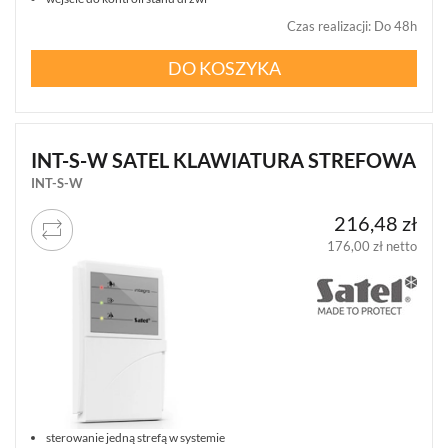
JA-
80
Czas realizacji
:
Do 48h
(1)
DO KOSZYKA
JABLOTRON
MERCURY
(8)
INT-S-W SATEL KLAWIATURA STREFOWA
PULSON
ALARM
INT-S-W
4G
(6)
216,48 zł
176,00 zł netto
KOMUNIKACJA
I
POWIADAMIANIE
(9)
SYGNALIZATORY
(33)
STEROWNIKI
RADIOWE
sterowanie jedną strefą w systemie