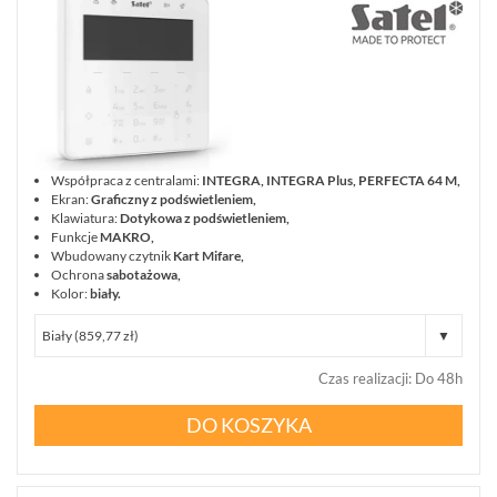
Współpraca z centralami:
INTEGRA, INTEGRA Plus, PERFECTA 64 M,
Ekran:
Graficzny z podświetleniem,
Klawiatura:
Dotykowa z podświetleniem,
Funkcje
MAKRO,
Wbudowany czytnik
Kart Mifare,
Ochrona
sabotażowa,
Kolor:
biały.
Czas realizacji
:
Do 48h
DO KOSZYKA