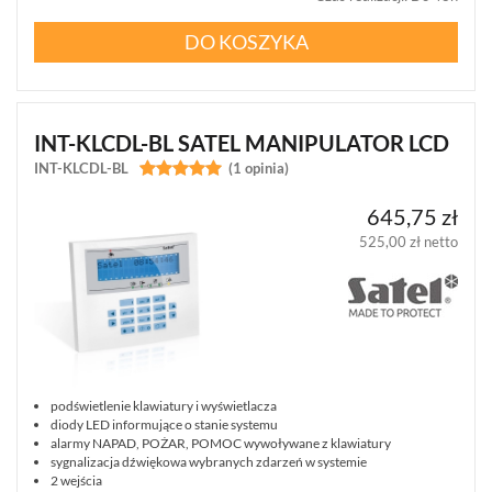
DO KOSZYKA
INT-KLCDL-BL SATEL MANIPULATOR LCD
INT-KLCDL-BL


(1 opinia)
645,75 zł
525,00 zł netto
podświetlenie klawiatury i wyświetlacza
diody LED informujące o stanie systemu
alarmy NAPAD, POŻAR, POMOC wywoływane z klawiatury
sygnalizacja dźwiękowa wybranych zdarzeń w systemie
2 wejścia