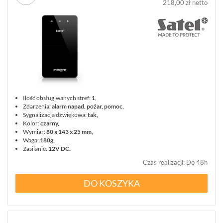
218,00 zł netto
BCS
MANAGER
ZESTAWY
WYPRZEDAŻ
(29)
NOWOŚCI
(87)
PROMOCJE
(74)
Ilość obsługiwanych stref:
1,
Zdarzenia:
alarm napad, pożar, pomoc,
Sygnalizacja dźwiękowa:
tak,
LOGOWANIE
Kolor:
czarny,
REJESTRACJA
Wymiar:
80 x 143 x 25 mm,
Waga:
180g,
Zasilanie:
12V DC.
KONFIGURATOR
Czas realizacji
:
Do 48h
DO KOSZYKA
Informacje
REKLAMACJE
O
KONTAKT
FIRMIE
DANE