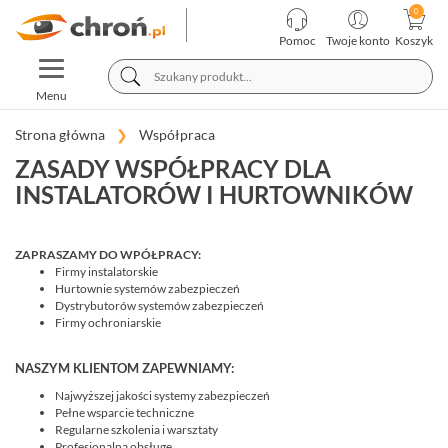
KATEGORIE
PRODUCENCI
Pomoc
Twoje konto
Koszyk
TOGGLE
TELEWIZJA
NAVIGATION
PRZEMYSŁOWA
Menu
SYSTEMY
ALARMOWE
Strona główna
Współpraca
SYSTEMY
ZASADY WSPÓŁPRACY DLA
PPOŻ
INSTALATORÓW I HURTOWNIKÓW
WIDEODOMOFONY
I
DOMOFONY
ZAPRASZAMY DO WPÓŁPRACY:
KONTROLA
Firmy instalatorskie
DOSTĘPU
Hurtownie systemów zabezpieczeń
Dystrybutorów systemów zabezpieczeń
INTELIGENTNY
Firmy ochroniarskie
BUDYNEK
SIECI
NASZYM KLIENTOM ZAPEWNIAMY:
LAN,
WLAN
Najwyższej jakości systemy zabezpieczeń
Pełne wsparcie techniczne
ZASILANIE,
Regularne szkolenia i warsztaty
TRANSMISJA,
Profesjonalną obsługę