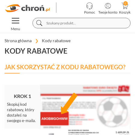
KATEGORIE
PRODUCENCI
Pomoc
Twoje konto
Koszyk
TOGGLE
TELEWIZJA
NAVIGATION
PRZEMYSŁOWA
Menu
SYSTEMY
ALARMOWE
Strona główna
Kody rabatowe
SYSTEMY
KODY RABATOWE
PPOŻ
WIDEODOMOFONY
JAK SKORZYSTAĆ Z KODU RABATOWEGO?
I
DOMOFONY
KONTROLA
DOSTĘPU
INTELIGENTNY
KROK 1
BUDYNEK
Skopiuj kod
SIECI
rabatowy, który
LAN,
dostałeś na
WLAN
swojego e-maila.
ZASILANIE,
TRANSMISJA,