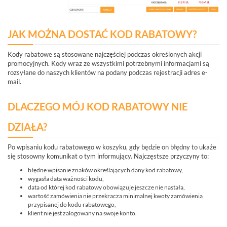
Informacje
JAK MOŻNA DOSTAĆ KOD RABATOWY?
REKLAMACJE
O
KONTAKT
Kody rabatowe są stosowane najczęściej podczas określonych akcji
FIRMIE
promocyjnych. Kody wraz ze wszystkimi potrzebnymi informacjami są
DANE
CENNIKI
SKLEPU
rozsyłane do naszych klientów na podany podczas rejestracji adres e-
AKTUALNOŚCI
OPROGRAMOWANIE
mail.
REGULAMIN
OPINIE
DOSTAWA
POLITYKA
SZKOLENIA
DLACZEGO MÓJ KOD RABATOWY NIE
ZWROT
PRYWATNOŚCI
MONTAŻ
SERWIS
KODY
WSPÓŁPRACA
DZIAŁA?
I
RABATOWE
Po wpisaniu kodu rabatowego w koszyku, gdy będzie on błędny to ukaże
się stosowny komunikat o tym informujący. Najczęstsze przyczyny to:
błędne wpisanie znaków określających dany kod rabatowy,
wygasła data ważności kodu,
data od której kod rabatowy obowiązuje jeszcze nie nastała,
wartość zamówienia nie przekracza minimalnej kwoty zamówienia
przypisanej do kodu rabatowego,
klient nie jest zalogowany na swoje konto.