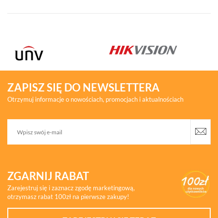
ZAPISZ SIĘ DO NEWSLETTERA
Otrzymuj informacje o nowościach, promocjach i aktualnościach
ZGARNIJ RABAT
Zarejestruj się i zaznacz zgodę marketingową,
otrzymasz rabat 100zł na pierwsze zakupy!