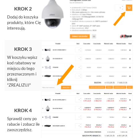
UPS-
Y
KROK 2
AKCESORIA
Dodaj do koszyka
produkty, które Cię
WIEŻE
interesują.
MOBILNE
LICENCJE
BCS
KROK 3
MANAGER
W koszyku wpisz
ZESTAWY
kod rabatowy w
WYPRZEDAŻ
miejscu do tego
(29)
przeznaczonym i
kliknij
NOWOŚCI
"ZREALIZUJ"
(73)
PROMOCJE
(74)
KROK 4
LOGOWANIE
Sprawdź ceny po
REJESTRACJA
rabacie i zobacz ile
zaoszczędzisz.
KONFIGURATOR