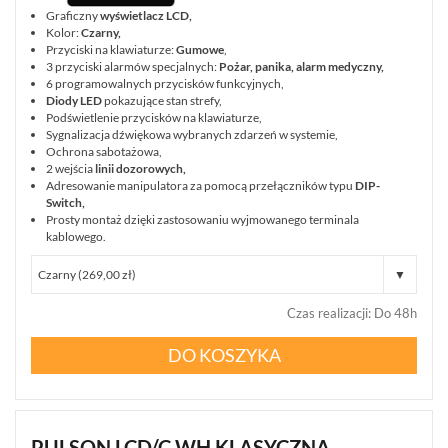
(1)
Graficzny
wyświetlacz LCD,
Kolor:
Czarny,
Przyciski na klawiaturze:
Gumowe
,
MANIPULATORY
3 przyciski alarmów specjalnych:
Pożar, panika, alarm medyczny,
(3)
6 programowalnych przycisków funkcyjnych,
Diody LED
pokazujące stan strefy,
Podświetlenie przycisków na klawiaturze,
MODUŁY
Sygnalizacja dźwiękowa wybranych zdarzeń w systemie,
ROZSZERZEŃ
Ochrona sabotażowa,
(2)
2 wejścia
linii dozorowych,
Adresowanie manipulatora za pomocą przełączników typu
DIP-
POKAŻ
Switch,
WSZYSTKO
Prosty montaż dzięki zastosowaniu wyjmowanego terminala
kablowego.
KOMUNIKACJA
I
POWIADAMIANIE
(9)
Czas realizacji
:
Do 48h
DO KOSZYKA
SYGNALIZATORY
(33)
STEROWNIKI
RADIOWE
PULSON LCD/C WH KLASYCZNA