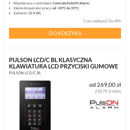
Współpraca z centralami:
Centrala PulsON Alarm,
JABLOTRON
Zakres temperatur pracy:
od -10°C do 55°C,
100
Zasilanie:
12 V DC.
JA-
Czas realizacji
:
Do 48h
100
(207)
DO KOSZYKA
JABLOTRON
OASIS
JA-
80
PULSON LCD/C BL KLASYCZNA
(1)
KLAWIATURA LCD PRZYCISKI GUMOWE
PULSON LCD/C BL
JABLOTRON
MERCURY
(8)
od 269,00 zł
218,70 zł netto
PULSON
ALARM
4G
(6)
PŁYTY
GŁÓWNE