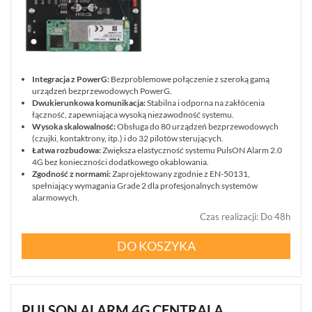
BCS
MANAGER
ZESTAWY
WYPRZEDAŻ
(29)
Integracja z PowerG:
Bezproblemowe połączenie z szeroką gamą
urządzeń bezprzewodowych PowerG.
NOWOŚCI
Dwukierunkowa komunikacja:
Stabilna i odporna na zakłócenia
(87)
łączność, zapewniająca wysoką niezawodność systemu.
PROMOCJE
Wysoka skalowalność:
Obsługa do 80 urządzeń bezprzewodowych
(74)
(czujki, kontaktrony, itp.) i do 32 pilotów sterujących.
Łatwa rozbudowa:
Zwiększa elastyczność systemu PulsON Alarm 2.0
LOGOWANIE
4G bez konieczności dodatkowego okablowania.
Zgodność z normami:
Zaprojektowany zgodnie z EN-50131,
REJESTRACJA
spełniający wymagania Grade 2 dla profesjonalnych systemów
alarmowych.
Czas realizacji
:
Do 48h
KONFIGURATOR
DO KOSZYKA
Informacje
REKLAMACJE
O
KONTAKT
PULSON ALARM 4G CENTRALA
FIRMIE
DANE