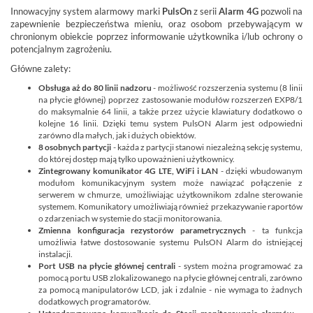
Innowacyjny system alarmowy marki
PulsOn
z serii
Alarm 4G
pozwoli na
zapewnienie bezpieczeństwa mieniu, oraz osobom przebywającym w
chronionym obiekcie poprzez informowanie użytkownika i/lub ochrony o
potencjalnym zagrożeniu.
Główne zalety:
Obsługa aż do 80 linii nadzoru
- możliwość rozszerzenia systemu (8 linii
na płycie głównej) poprzez zastosowanie modułów rozszerzeń EXP8/1
do maksymalnie 64 linii, a także przez użycie klawiatury dodatkowo o
kolejne 16 linii. Dzięki temu system PulsON Alarm jest odpowiedni
zarówno dla małych, jak i dużych obiektów.
8 osobnych partycji
- każda z partycji stanowi niezależną sekcję systemu,
do której dostęp mają tylko upoważnieni użytkownicy.
Zintegrowany komunikator 4G LTE, WiFi i LAN
- dzięki wbudowanym
modułom komunikacyjnym system może nawiązać połączenie z
serwerem w chmurze, umożliwiając użytkownikom zdalne sterowanie
systemem. Komunikatory umożliwiają również przekazywanie raportów
o zdarzeniach w systemie do stacji monitorowania.
Zmienna konfiguracja rezystorów parametrycznych
- ta funkcja
umożliwia łatwe dostosowanie systemu PulsON Alarm do istniejącej
instalacji.
Port USB na płycie głównej centrali
- system można programować za
pomocą portu USB zlokalizowanego na płycie głównej centrali, zarówno
za pomocą manipulatorów LCD, jak i zdalnie - nie wymaga to żadnych
dodatkowych programatorów.