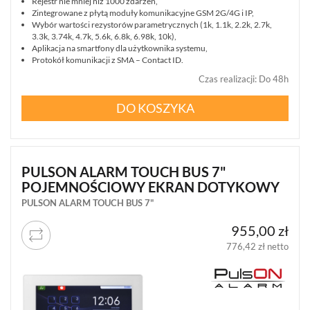
Rejestr nie mniej niż 1000 zdarzeń,
Zintegrowane z płytą moduły komunikacyjne GSM 2G/4G i IP,
Wybór wartości rezystorów parametrycznych (1k, 1.1k, 2.2k, 2.7k,
3.3k, 3.74k, 4.7k, 5.6k, 6.8k, 6.98k, 10k),
Aplikacja na smartfony dla użytkownika systemu,
Protokół komunikacji z SMA – Contact ID.
Czas realizacji
:
Do 48h
DO KOSZYKA
PULSON ALARM TOUCH BUS 7"
POJEMNOŚCIOWY EKRAN DOTYKOWY
PULSON ALARM TOUCH BUS 7"
955,00 zł
776,42 zł netto