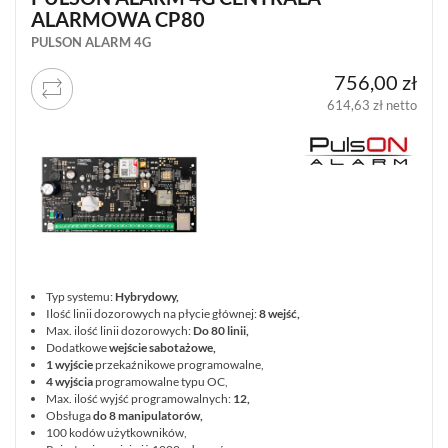
CENNIKI
ALARMOWA CP80
SKLEPU
AKTUALNOŚCI
OPROGRAMOWANIE
REGULAMIN
PULSON ALARM 4G
OPINIE
DOSTAWA
POLITYKA
SZKOLENIA
756,00 zł
ZWROT
PRYWATNOŚCI
MONTAŻ
SERWIS
KODY
614,63 zł netto
WSPÓŁPRACA
I
RABATOWE
Typ systemu:
Hybrydowy,
Ilość linii dozorowych na płycie głównej:
8 wejść,
Max. ilość linii dozorowych:
Do 80 linii,
Dodatkowe
wejście sabotażowe,
1 wyjście
przekaźnikowe programowalne,
4 wyjścia
programowalne typu OC,
Max. ilość wyjść programowalnych:
12,
Obsługa
do 8 manipulatorów,
100 kodów użytkowników,