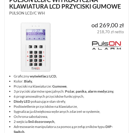
(15)
KLAWIATURA LCD PRZYCISKI GUMOWE
PULSON LCD/C WH
MONITORING
ALARMOWY
od 269,00 zł
(20)
218,70 zł netto
CZUJNIKI
(186)
ZASILANIE
(40)
OBUDOWY
Graficzny
wyświetlacz LCD,
(32)
Kolor:
Biały,
Przyciski na klawiaturze:
Gumowe
,
3 przyciski alarmów specjalnych:
Pożar, panika, alarm medyczny,
AUTOALARMY
6 programowalnych przycisków funkcyjnych,
(4)
Diody LED
pokazujące stan strefy,
Podświetlenie przycisków na klawiaturze,
AKCESORIA
Sygnalizacja dźwiękowa wybranych zdarzeń w systemie,
(86)
Ochrona sabotażowa,
2 wejścia
linii dozorowych,
Adresowanie manipulatora za pomocą przełączników typu
DIP-
POKAŻ
Switch,