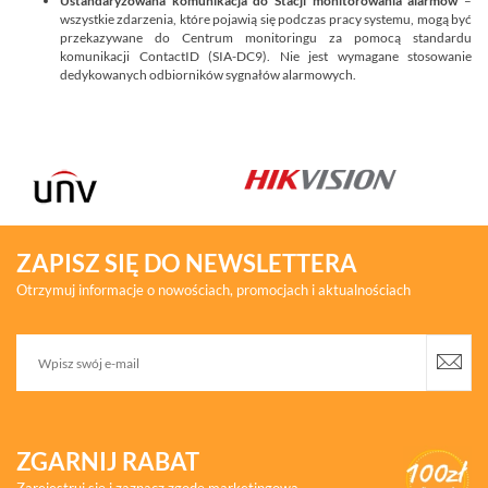
Ustandaryzowana komunikacja do Stacji monitorowania alarmów
–
wszystkie zdarzenia, które pojawią się podczas pracy systemu, mogą być
przekazywane do Centrum monitoringu za pomocą standardu
komunikacji ContactID (SIA-DC9). Nie jest wymagane stosowanie
dedykowanych odbiorników sygnałów alarmowych.
ZAPISZ SIĘ DO NEWSLETTERA
Otrzymuj informacje o nowościach, promocjach i aktualnościach
ZGARNIJ RABAT