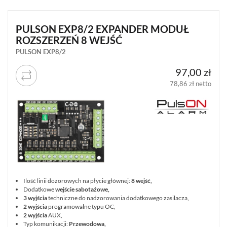
Uniwersalne (0)
Satel Perfecta (0)
SATEL
Satel Versa (0)
PULSON EXP8/2 EXPANDER MODUŁ
MICRA
Satel Integra (0)
ROZSZERZEŃ 8 WEJŚĆ
(14)
Pokaż więcej
PULSON EXP8/2
MAX. ILOŚĆ WEJŚĆ/WYJŚĆ PROGRAMOWALNYCH CENTRALI
DSC
97,00 zł
NEO
do 32 (2)
(22)
78,86 zł netto
128 (0)
256 (0)
DSC
64 (0)
GTX2
(1)
OKAZJE
Promocja (0)
DSC
Wyprzedaż (0)
POWERG
Nowość (0)
(4)
Ilość linii dozorowych na płycie głównej:
8 wejść,
JABLOTRON
ZAMKNIJ
RESETUJ FILTRY
SZUKAJ
Dodatkowe
wejście sabotażowe,
10
3 wyjścia
techniczne do nadzorowania dodatkowego zasilacza,
JA-
2 wyjścia
programowalne typu OC,
10
2 wyjścia
AUX,
(15)
Typ komunikacji:
Przewodowa,