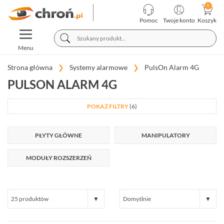
KATEGORIE
PRODUCENCI
Pomoc
Twoje konto
Koszyk
TOGGLE
TELEWIZJA
NAVIGATION
PRZEMYSŁOWA
Menu
SYSTEMY
ALARMOWE
Strona główna
Systemy alarmowe
PulsOn Alarm 4G
FILTRY PRODUKTÓW
PULSON ALARM 4G
CENA
SATEL
INTEGRA
(65)
POKAŻ FILTRY
(6)
SATEL
PRODUCENT / SERIA
PŁYTY GŁÓWNE
MANIPULATORY
PERFECTA
(19)
Pulson (6)
MODUŁY ROZSZERZEŃ
SYSTEM PRZEWODOWY / BEZPRZEWODOWY
SATEL
VERSA
hybrydowy (4)
(15)
przewodowy (0)
bezprzewodowy (0)
SATEL
WSPÓŁPRACA Z CENTRALĄ
ABAX
(35)