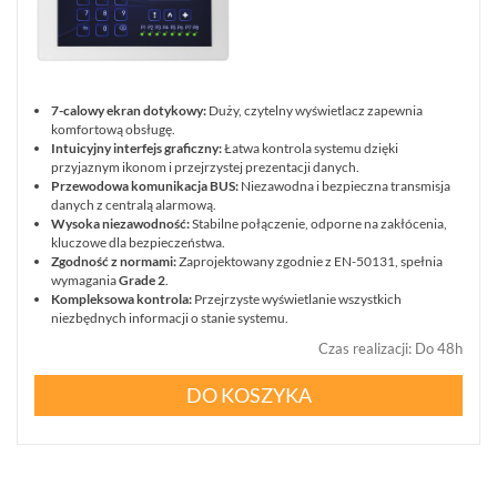
7-calowy ekran dotykowy:
Duży, czytelny wyświetlacz zapewnia
komfortową obsługę.
Intuicyjny interfejs graficzny:
Łatwa kontrola systemu dzięki
przyjaznym ikonom i przejrzystej prezentacji danych.
Przewodowa komunikacja BUS:
Niezawodna i bezpieczna transmisja
danych z centralą alarmową.
Wysoka niezawodność:
Stabilne połączenie, odporne na zakłócenia,
kluczowe dla bezpieczeństwa.
Zgodność z normami:
Zaprojektowany zgodnie z EN-50131, spełnia
wymagania
Grade 2
.
Kompleksowa kontrola:
Przejrzyste wyświetlanie wszystkich
niezbędnych informacji o stanie systemu.
Czas realizacji
:
Do 48h
DO KOSZYKA