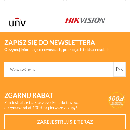
ZAPISZ SIĘ DO NEWSLETTERA
Otrzymuj informacje o nowościach, promocjach i aktualnościach
ZGARNIJ RABAT
Zarejestruj się i zaznacz zgodę marketingową,
otrzymasz rabat 100zł na pierwsze zakupy!
ZAREJESTRUJ SIĘ TERAZ