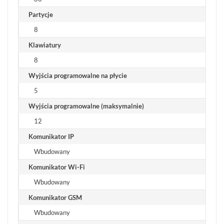
BCS
Partycje
MANAGER
8
ZESTAWY
WYPRZEDAŻ
Klawiatury
(29)
8
NOWOŚCI
(102)
Wyjścia programowalne na płycie
PROMOCJE
5
(74)
Wyjścia programowalne (maksymalnie)
LOGOWANIE
12
REJESTRACJA
Komunikator IP
Wbudowany
KONFIGURATOR
Komunikator Wi-Fi
Wbudowany
Informacje
Komunikator GSM
REKLAMACJE
Wbudowany
O
KONTAKT
FIRMIE
DANE