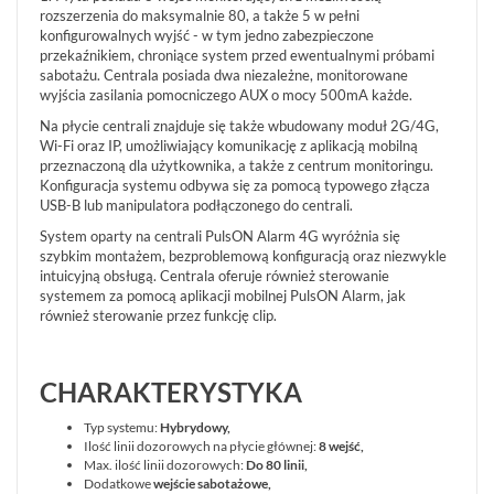
(15)
rozszerzenia do maksymalnie 80, a także 5 w pełni
konfigurowalnych wyjść - w tym jedno zabezpieczone
MONITORING
przekaźnikiem, chroniące system przed ewentualnymi próbami
ALARMOWY
sabotażu. Centrala posiada dwa niezależne, monitorowane
(20)
wyjścia zasilania pomocniczego AUX o mocy 500mA każde.
Na płycie centrali znajduje się także wbudowany moduł 2G/4G,
CZUJNIKI
Wi-Fi oraz IP, umożliwiający komunikację z aplikacją mobilną
(186)
przeznaczoną dla użytkownika, a także z centrum monitoringu.
Konfiguracja systemu odbywa się za pomocą typowego złącza
USB-B lub manipulatora podłączonego do centrali.
ZASILANIE
(40)
System oparty na centrali PulsON Alarm 4G wyróżnia się
szybkim montażem, bezproblemową konfiguracją oraz niezwykle
intuicyjną obsługą. Centrala oferuje również sterowanie
OBUDOWY
systemem za pomocą aplikacji mobilnej PulsON Alarm, jak
(32)
również sterowanie przez funkcję clip.
AUTOALARMY
(4)
CHARAKTERYSTYKA
AKCESORIA
Typ systemu:
Hybrydowy,
(86)
Ilość linii dozorowych na płycie głównej:
8 wejść,
Max. ilość linii dozorowych:
Do 80 linii,
POKAŻ
Dodatkowe
wejście sabotażowe,