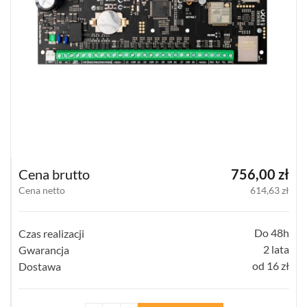
SATEL
MICRA
(14)
DSC
NEO
(22)
DSC
GTX2
(1)
Cena brutto
756,00 zł
Cena netto
614,63 zł
DSC
POWERG
(4)
Do 48h
Czas realizacji
JABLOTRON
2 lata
Gwarancja
10
od 16 zł
Dostawa
JA-
10
(15)