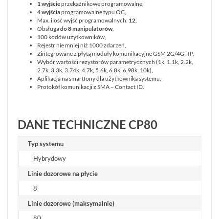
WSZYSTKO
1 wyjście
przekaźnikowe programowalne,
4 wyjścia
programowalne typu OC,
SYSTEMY
Max. ilość wyjść programowalnych:
12,
PPOŻ
Obsługa
do 8 manipulatorów,
100 kodów użytkowników,
WIDEODOMOFONY
Rejestr nie mniej niż 1000 zdarzeń,
I
Zintegrowane z płytą moduły komunikacyjne GSM 2G/4G i IP,
DOMOFONY
Wybór wartości rezystorów parametrycznych (1k, 1.1k, 2.2k,
KONTROLA
2.7k, 3.3k, 3.74k, 4.7k, 5.6k, 6.8k, 6.98k, 10k),
DOSTĘPU
Aplikacja na smartfony dla użytkownika systemu,
Protokół komunikacji z SMA – Contact ID.
INTELIGENTNY
BUDYNEK
SIECI
DANE TECHNICZNE CP80
LAN,
WLAN
ZASILANIE,
Typ systemu
TRANSMISJA,
Hybrydowy
UPS-
Y
Linie dozorowe na płycie
AKCESORIA
8
WIEŻE
Linie dozorowe (maksymalnie)
MOBILNE
LICENCJE
80