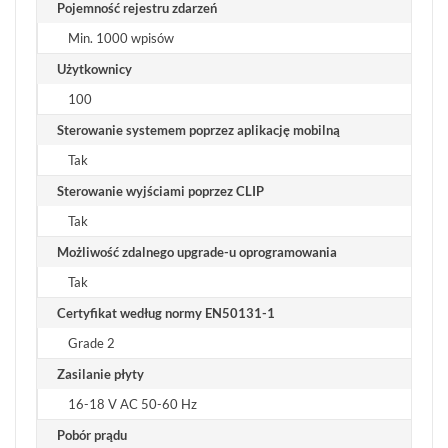
CENNIKI
Pojemność rejestru zdarzeń
SKLEPU
AKTUALNOŚCI
OPROGRAMOWANIE
Min. 1000 wpisów
REGULAMIN
OPINIE
DOSTAWA
POLITYKA
Użytkownicy
SZKOLENIA
ZWROT
PRYWATNOŚCI
MONTAŻ
100
SERWIS
KODY
WSPÓŁPRACA
I
RABATOWE
Sterowanie systemem poprzez aplikację mobilną
Tak
Sterowanie wyjściami poprzez CLIP
Tak
Możliwość zdalnego upgrade-u oprogramowania
Tak
Certyfikat według normy EN50131-1
Grade 2
Zasilanie płyty
16-18 V AC 50-60 Hz
Pobór prądu