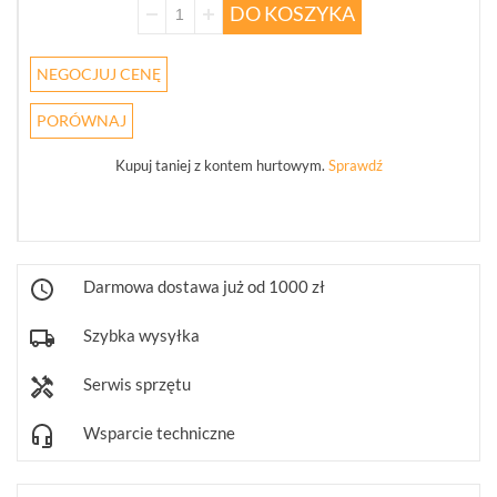
DO KOSZYKA
JABLOTRON
100
JA-
NEGOCJUJ CENĘ
100
(207)
PORÓWNAJ
JABLOTRON
Kupuj taniej z kontem hurtowym.
Sprawdź
OASIS
JA-
80
(1)
JABLOTRON
Darmowa dostawa już od 1000 zł
MERCURY
(8)
Szybka wysyłka
PULSON
Serwis sprzętu
ALARM
4G
(6)
Wsparcie techniczne
PŁYTY
GŁÓWNE