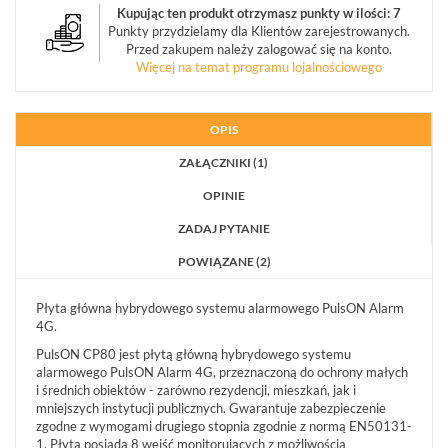
(1)
Kupując ten produkt otrzymasz punkty w ilości: 7
Punkty przydzielamy dla Klientów zarejestrowanych.
Przed zakupem należy zalogować się na konto.
MANIPULATORY
Więcej na temat programu lojalnościowego
(3)
MODUŁY
OPIS
ROZSZERZEŃ
(2)
ZAŁĄCZNIKI (1)
OPINIE
POKAŻ
WSZYSTKO
ZADAJ PYTANIE
KOMUNIKACJA
POWIĄZANE (2)
I
POWIADAMIANIE
Płyta główna hybrydowego systemu alarmowego PulsON Alarm
(9)
4G.
PulsON CP80 jest płytą główną hybrydowego systemu
SYGNALIZATORY
alarmowego PulsON Alarm 4G, przeznaczoną do ochrony małych
(33)
i średnich obiektów - zarówno rezydencji, mieszkań, jak i
mniejszych instytucji publicznych. Gwarantuje zabezpieczenie
STEROWNIKI
zgodne z wymogami drugiego stopnia zgodnie z normą EN50131-
RADIOWE
1. Płyta posiada 8 wejść monitorujących z możliwością