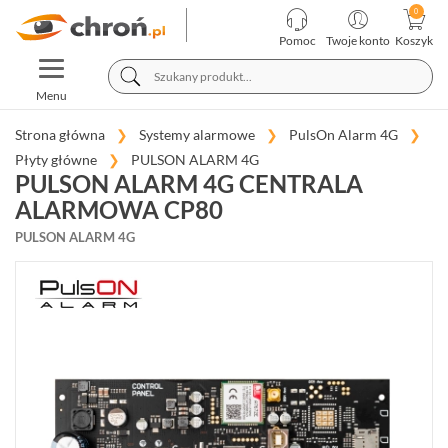
KATEGORIE
PRODUCENCI
Pomoc
Twoje konto
Koszyk
TOGGLE
TELEWIZJA
NAVIGATION
PRZEMYSŁOWA
Menu
SYSTEMY
ALARMOWE
Strona główna
Systemy alarmowe
PulsOn Alarm 4G
Płyty główne
PULSON ALARM 4G
PULSON ALARM 4G CENTRALA
SATEL
INTEGRA
ALARMOWA CP80
(65)
PULSON ALARM 4G
SATEL
PERFECTA
(19)
SATEL
VERSA
(15)
SATEL
ABAX
(35)