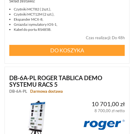
Skład zestawu:
PRACY
WARTOWNIKÓW
Czytniki MCT82 ( 2szt.),
(2)
Czytniki MCT12M (2 szt.),
Ekspander MCX-8,
Gniazda i symulatory IOS-1,
MATERIAŁY
Kabel do portu RS485B.
PREZENTACYJNE
I
Czas realizacji
:
Do 48h
SZKOLENIOWE
(3)
DO KOSZYKA
POKAŻ
WSZYSTKO
INTELIGENTNY
DB-6A-PL ROGER TABLICA DEMO
BUDYNEK
SYSTEMU RACS 5
SIECI
DB-6A-PL
Darmowa dostawa
LAN,
WLAN
10 701,00 zł
ZASILANIE,
8 700,00 zł netto
TRANSMISJA,
UPS-
Y
AKCESORIA