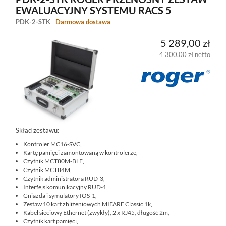
(19)
EWALUACYJNY SYSTEMU RACS 5
PDK-2-STK
Darmowa dostawa
SYSTEM
KONTROLI
5 289,00 zł
DOSTĘPU
DAHUA
4 300,00 zł netto
(1)
SYSTEM
KONTROLI
DOSTĘPU
SATEL
ACCO
(17)
Skład zestawu:
Kontroler MC16-SVC,
SYSTEM
Kartę pamięci zamontowaną w kontrolerze,
KONTROLI
Czytnik MCT80M-BLE,
DOSTĘPU
Czytnik MCT84M,
ROGER
Czytnik administratora RUD-3,
RACS
Interfejs komunikacyjny RUD-1,
(242)
Gniazda i symulatory IOS-1,
Zestaw 10 kart zbliżeniowych MIFARE Classic 1k,
Kabel sieciowy Ethernet (zwykły), 2 x RJ45, długość 2m,
TRANSPONDERY
Czytnik kart pamięci,
ZBLIŻENIOWE