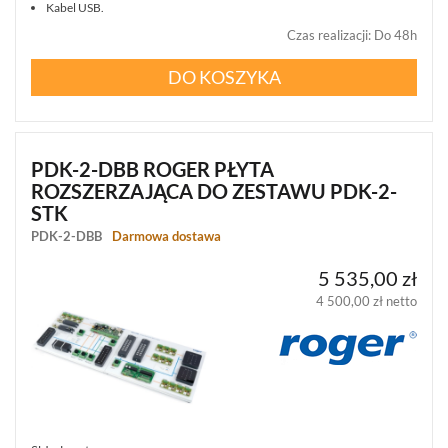
Kabel USB.
(36)
Czas realizacji
:
Do 48h
KLAWIATURY
DO KOSZYKA
I
ZAMKI
SZYFROWE
(17)
PDK-2-DBB ROGER PŁYTA
ELEKTROZACZEPY,
ROZSZERZAJĄCA DO ZESTAWU PDK-2-
ZAMKI,
DOMYKACZE
STK
(89)
PDK-2-DBB
Darmowa dostawa
AUTOMATYKA
5 535,00 zł
HOTELOWA
4 500,00 zł netto
(10)
REJESTRACJA
CZASU
PRACY
(23)
REJESTRACJA