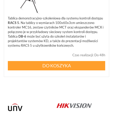
WIEŻE
MOBILNE
LICENCJE
Tablica demonstracyjno-szkoleniowa dla systemu kontroli dostępu
BCS
RACS 5
. Na tablicy o wymiarach 100x60x3cm umieszczono
MANAGER
kontroler MC16, zestaw czytników MCT oraz ekspanderów MCX i
ZESTAWY
połączono je w przykładowy sieciowy system kontroli dostępu.
Tablica
DB-6
może być użyta do szkoleń instalatorów i
WYPRZEDAŻ
projektantów systemów KD, a także do prezentacji możliwości
(29)
systemu RACS 5 u użytkowników końcowych.
NOWOŚCI
(74)
Czas realizacji
:
Do 48h
PROMOCJE
DO KOSZYKA
(74)
LOGOWANIE
REJESTRACJA
KONFIGURATOR
Informacje