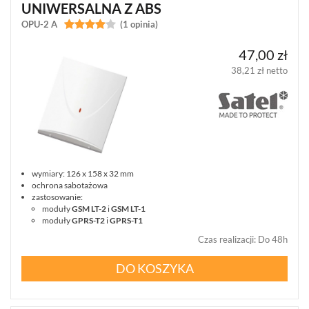
UNIWERSALNA Z ABS
OPU-2 A


(1 opinia)
47,00 zł
38,21 zł netto
wymiary: 126 x 158 x 32 mm
ochrona sabotażowa
zastosowanie:
moduły
GSM LT-2
i
GSM LT-1
moduły
GPRS-T2
i
GPRS-T1
Czas realizacji
:
Do 48h
DO KOSZYKA