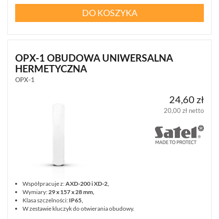
(86)
DO KOSZYKA
POKAŻ
WSZYSTKO
SYSTEMY
PPOŻ
OPX-1 OBUDOWA UNIWERSALNA
HERMETYCZNA
WIDEODOMOFONY
I
OPX-1
DOMOFONY
24,60 zł
KONTROLA
DOSTĘPU
20,00 zł netto
INTELIGENTNY
BUDYNEK
SIECI
LAN,
WLAN
ZASILANIE,
TRANSMISJA,
Współpracuje z:
AXD-200 i XD-2,
UPS-
Wymiary:
29 x 157 x 28 mm,
Y
Klasa szczelności:
IP65,
W zestawie kluczyk do otwierania obudowy.
AKCESORIA