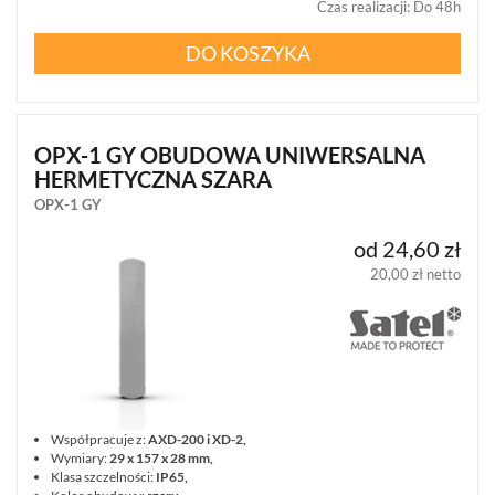
Czas realizacji
:
Do 48h
WIEŻE
MOBILNE
DO KOSZYKA
LICENCJE
BCS
MANAGER
ZESTAWY
OPX-1 GY OBUDOWA UNIWERSALNA
WYPRZEDAŻ
HERMETYCZNA SZARA
(29)
OPX-1 GY
NOWOŚCI
(87)
od 24,60 zł
PROMOCJE
20,00 zł netto
(74)
LOGOWANIE
REJESTRACJA
KONFIGURATOR
Współpracuje z:
AXD-200 i XD-2,
Wymiary:
29 x 157 x 28 mm,
Informacje
Klasa szczelności:
IP65,