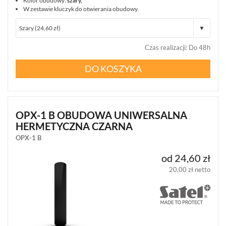
Kolor obudowy:
szary,
W zestawie kluczyk do otwierania obudowy.
REKLAMACJE
O
KONTAKT
FIRMIE
DANE
CENNIKI
SKLEPU
AKTUALNOŚCI
OPROGRAMOWANIE
Czas realizacji
:
Do 48h
REGULAMIN
OPINIE
DOSTAWA
POLITYKA
SZKOLENIA
DO KOSZYKA
ZWROT
PRYWATNOŚCI
MONTAŻ
SERWIS
KODY
WSPÓŁPRACA
I
RABATOWE
OPX-1 B OBUDOWA UNIWERSALNA
HERMETYCZNA CZARNA
OPX-1 B
od 24,60 zł
20,00 zł netto