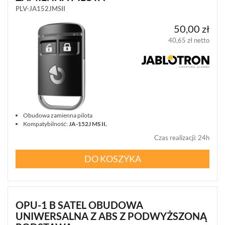
PLV-JA152JMSII
SATEL
50,00 zł
MICRA
(14)
40,65 zł netto
DSC
NEO
(22)
DSC
GTX2
Obudowa zamienna pilota
(1)
Kompatybilność:
JA-152J MS II
.
Czas realizacji
:
24h
DSC
POWERG
DO KOSZYKA
(4)
JABLOTRON
10
JA-
OPU-1 B SATEL OBUDOWA
10
UNIWERSALNA Z ABS Z PODWYŻSZONĄ
(15)