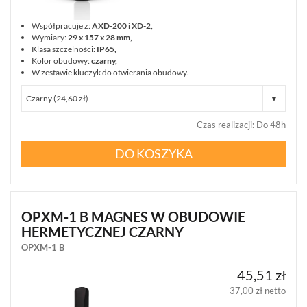
Współpracuje z:
AXD-200 i XD-2,
Wymiary:
29 x 157 x 28 mm,
Klasa szczelności:
IP65,
Kolor obudowy:
czarny,
W zestawie kluczyk do otwierania obudowy.
Czas realizacji
:
Do 48h
DO KOSZYKA
OPXM-1 B MAGNES W OBUDOWIE
HERMETYCZNEJ CZARNY
OPXM-1 B
45,51 zł
37,00 zł netto