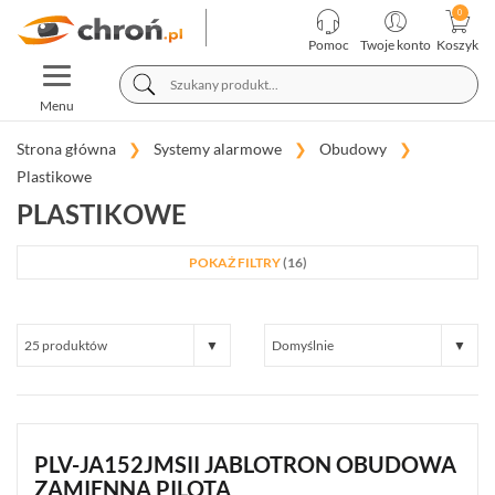
KATEGORIE
PRODUCENCI
Pomoc
Twoje konto
Koszyk
TOGGLE
TELEWIZJA
NAVIGATION
PRZEMYSŁOWA
Menu
SYSTEMY
ALARMOWE
Strona główna
Systemy alarmowe
Obudowy
Plastikowe
SATEL
PLASTIKOWE
INTEGRA
(65)
POKAŻ FILTRY
(16)
SATEL
PERFECTA
(19)
SATEL
VERSA
(15)
SATEL
PLV-JA152JMSII JABLOTRON OBUDOWA
ABAX
ZAMIENNA PILOTA
(35)