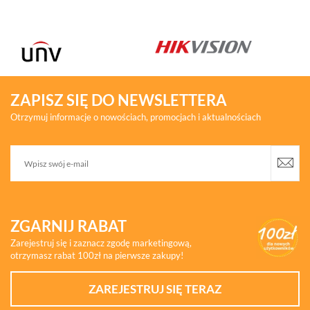
ZAPISZ SIĘ DO NEWSLETTERA
Otrzymuj informacje o nowościach, promocjach i aktualnościach
ZGARNIJ RABAT
Zarejestruj się i zaznacz zgodę marketingową,
otrzymasz rabat 100zł na pierwsze zakupy!
ZAREJESTRUJ SIĘ TERAZ