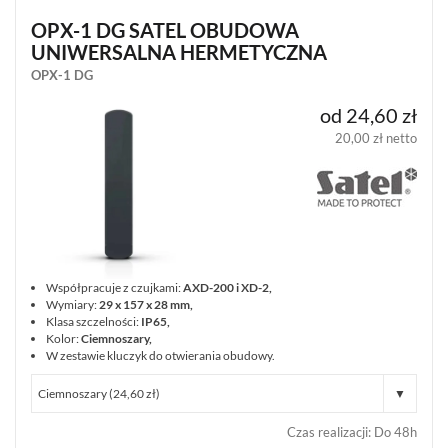
OPX-1 DG SATEL OBUDOWA
METALOWE
UNIWERSALNA HERMETYCZNA
Z
TRANSFORMATOREM
OPX-1 DG
(4)
od 24,60 zł
METALOWE
20,00 zł netto
(2)
PLASTIKOWE
(16)
AKCESORIA
(10)
Współpracuje z czujkami:
AXD-200 i XD-2,
Wymiary:
29 x 157 x 28 mm,
POKAŻ
Klasa szczelności:
IP65,
WSZYSTKO
Kolor:
Ciemnoszary,
W zestawie kluczyk do otwierania obudowy.
AUTOALARMY
(4)
Czas realizacji
:
Do 48h
AKCESORIA