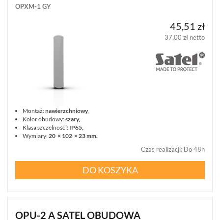
OPXM-1 GY
45,51 zł
37,00 zł netto
Montaż:
nawierzchniowy,
Kolor obudowy:
szary,
Klasa szczelności:
IP65,
Wymiary:
20 × 102 × 23 mm.
Czas realizacji
:
Do 48h
DO KOSZYKA
OPU-2 A SATEL OBUDOWA