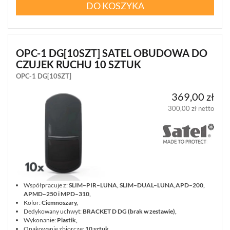
DO KOSZYKA
OPC-1 DG[10SZT] SATEL OBUDOWA DO
CZUJEK RUCHU 10 SZTUK
OPC-1 DG[10SZT]
369,00 zł
300,00 zł netto
Współpracuje z:
SLIM–PIR–LUNA, SLIM–DUAL–LUNA,APD–200,
APMD–250 i MPD–310,
Kolor:
Ciemnoszary,
Dedykowany uchwyt:
BRACKET D DG (brak w zestawie),
Wykonanie:
Plastik,
Opakowanie zbiorcze:
10 sztuk.