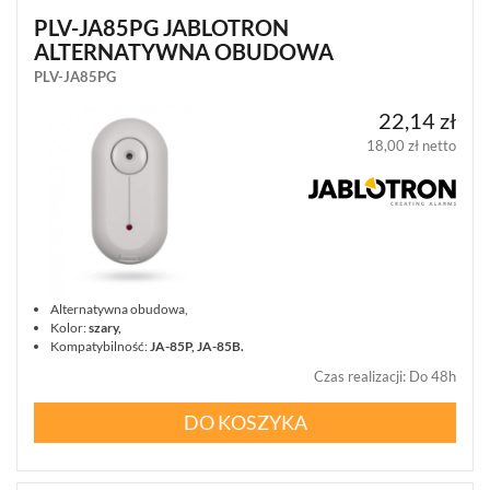
POWIADAMIANIE
PLV-JA85PG JABLOTRON
(9)
ALTERNATYWNA OBUDOWA
PLV-JA85PG
SYGNALIZATORY
(33)
22,14 zł
18,00 zł netto
STEROWNIKI
RADIOWE
(15)
MONITORING
ALARMOWY
(20)
Alternatywna obudowa,
CZUJNIKI
Kolor:
szary,
(186)
Kompatybilność:
JA-85P, JA-85B.
Czas realizacji
:
Do 48h
ZASILANIE
(40)
DO KOSZYKA
OBUDOWY
(32)