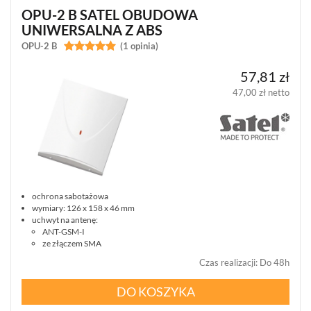
OPU-2 B SATEL OBUDOWA
UNIWERSALNA Z ABS
OPU-2 B


(1 opinia)
57,81 zł
47,00 zł netto
ochrona sabotażowa
wymiary: 126 x 158 x 46 mm
uchwyt na antenę:
ANT-GSM-I
ze złączem SMA
Czas realizacji
:
Do 48h
DO KOSZYKA