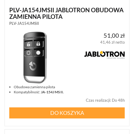
PLV-JA154JMSII JABLOTRON OBUDOWA
ZAMIENNA PILOTA
PLV-JA154JMSII
51,00 zł
41,46 zł netto
Obudowa zamienna pilota
Kompatybilność:
JA-154J MS II
.
Czas realizacji
:
Do 48h
DO KOSZYKA