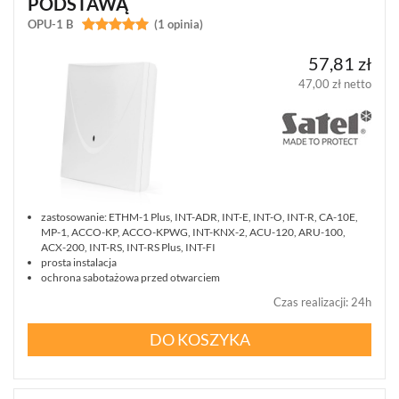
PODSTAWĄ
JABLOTRON
OPU-1 B


(1 opinia)
100
JA-
57,81 zł
100
(207)
47,00 zł netto
JABLOTRON
OASIS
JA-
80
(1)
zastosowanie: ETHM-1 Plus, INT-ADR, INT-E, INT-O, INT-R, CA-10E,
JABLOTRON
MP-1, ACCO-KP, ACCO-KPWG, INT-KNX-2, ACU-120, ARU-100,
MERCURY
ACX-200, INT-RS, INT-RS Plus, INT-FI
(8)
prosta instalacja
ochrona sabotażowa przed otwarciem
PULSON
Czas realizacji
:
24h
ALARM
4G
DO KOSZYKA
(6)
KOMUNIKACJA
I