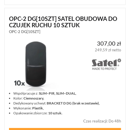
OPC-2 DG[10SZT] SATEL OBUDOWA DO
CZUJEK RUCHU 10 SZTUK
OPC-2 DG[10SZT]
307,00 zł
249,59 zł netto
Współpracuje z:
SLIM–PIR, SLIM–DUAL,
Kolor:
Ciemnoszary,
Dedykowany uchwyt:
BRACKET D DG (brak w zestawie),
Wykonanie:
Plastik,
Opakowanie zbiorcze:
10 sztuk.
Czas realizacji
:
Do 48h