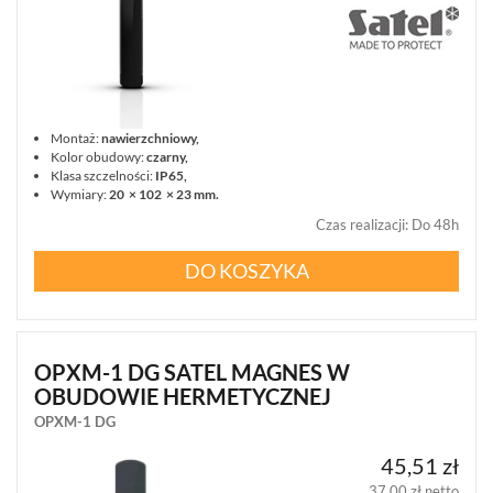
Montaż:
nawierzchniowy,
Kolor obudowy:
czarny,
Klasa szczelności:
IP65,
Wymiary:
20 × 102 × 23 mm.
Czas realizacji
:
Do 48h
DO KOSZYKA
OPXM-1 DG SATEL MAGNES W
OBUDOWIE HERMETYCZNEJ
OPXM-1 DG
45,51 zł
37,00 zł netto