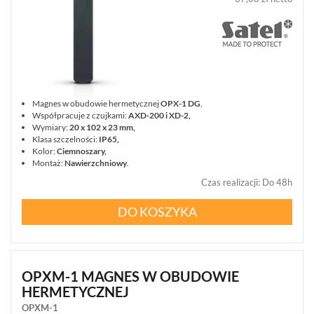
Magnes w obudowie hermetycznej
OPX-1 DG
,
Współpracuje z czujkami:
AXD-200 i XD-2,
Wymiary:
20 x 102 x 23 mm,
Klasa szczelności:
IP65,
Kolor:
Ciemnoszary,
Montaż:
Nawierzchniowy
.
Czas realizacji
:
Do 48h
DO KOSZYKA
OPXM-1 MAGNES W OBUDOWIE
HERMETYCZNEJ
OPXM-1