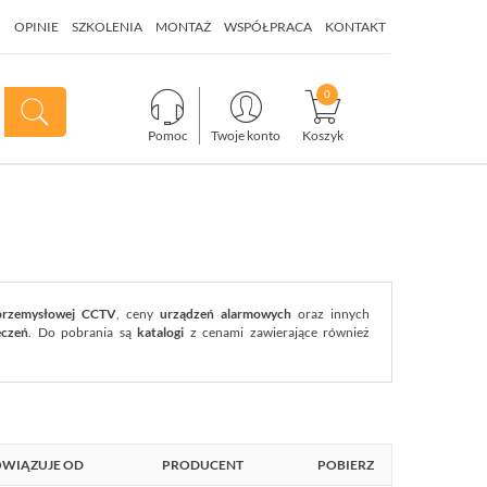
I
OPINIE
SZKOLENIA
MONTAŻ
WSPÓŁPRACA
KONTAKT
Pomoc
Twoje konto
Koszyk
 przemysłowej CCTV
, ceny
urządzeń alarmowych
oraz innych
eczeń
. Do pobrania są
katalogi
z cenami zawierające również
WIĄZUJE OD
PRODUCENT
POBIERZ