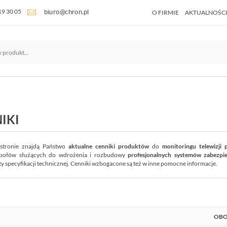
19 30 05
O FIRMIE
AKTUALNOŚC
IKI
 stronie znajdą Państwo
aktualne cenniki produktów
do
monitoringu telewizji
połów służących do wdrożenia i rozbudowy
profesjonalnych systemów zabezpi
y specyfikacji technicznej. Cenniki wzbogacone są też w inne pomocne informacje.
OBO