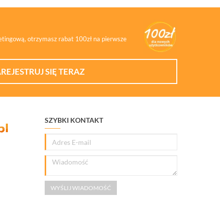
ketingową, otrzymasz rabat 100zł na pierwsze
REJESTRUJ SIĘ TERAZ
SZYBKI KONTAKT