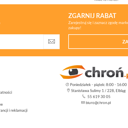
ZGARNIJ RABAT
h
Zarejestruj się i zaznacz zgodę mar
zakupy!
ZA
Poniedziałek - piątek: 8:00 - 16:00
Stanisława Sulimy 1 / 228, Elbląg
atności
55 619 30 05
we
ncji i reklamacji