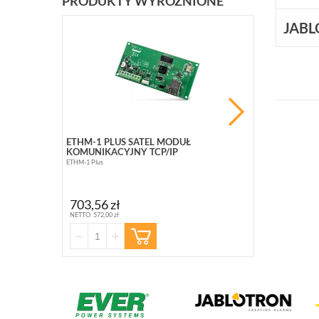
PRODUKTY WYRÓŻNIONE
JABL
PROMOCJ
ETHM-1 PLUS SATEL MODUŁ
BCS-B-SP08G
KOMUNIKACYJNY TCP/IP
10 PORTOWY (
ETHM-1 Plus
BCS-B-SP08G02G
363,10 zł
703,56 zł
NETTO: 295,20 zł
NETTO: 572,00 zł