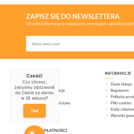
ZAPISZ SIĘ DO NEWSLETTERA
Otrzymuj informacje o nowościach, promocjach i aktualnościac
ZAKUPY
INFORMACJE
Cześć!
Czy chcesz,
Dostawa
Dane sklepu
żebyśmy oddzwonili
Serwis i reklamacje
Regulamin
do Ciebie za darmo
Zwrot
Polityka pryw
w
28
sekund?
Program lojalnościowy
Pliki cookies
Kody rabato
TAK
Warunki gwara
METODY PŁATNOŚCI