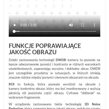
Informacje
REKLAMACJE
O
KONTAKT
FIRMIE
DANE
CENNIKI
SKLEPU
AKTUALNOŚCI
OPROGRAMOWANIE
REGULAMIN
OPINIE
DOSTAWA
POLITYKA
SZKOLENIA
ZWROT
PRYWATNOŚCI
FUNKCJE POPRAWIAJĄCE
MONTAŻ
SERWIS
KODY
JAKOŚĆ OBRAZU
WSPÓŁPRACA
I
RABATOWE
Dzięki zastosowaniu technologii
DWDR
kamera ta pozwala na
lepsze odwzorowanie jasności i kontrastu w różnych warunkach
oświetleniowych, zapewniając wyraźny i dokładny obraz. DWDR
jest szczególnie przydatny w sytuacjach, w których istnieją
znaczne różnice między jasnymi i ciemnymi obszarami na obrazie.
ROI
to funkcja, która pozwala wyróżnić na obrazie z
kamery konkretny obszar, który ma być monitorowany z wyższą
jakością niż pozostała część obrazu. Cyfrowe "zbliżenie" na
wybranym fragmencie.
W urządzeniu zastosowano także technologię
3D Noise
Reduction,
która zapewnia lepszą jakość obrazu, redukując szumy