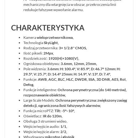
mechaniczny dla wtargnięcia w obszar, przekroczenia linii
redukuje fałszywe wywołanie alarmu.
CHARAKTERYSTYKA
Kamera
wieloprzetwornikowa,
Technologia
SkyLight,
Rodzaj przetwornika:
3× 1/2.8'' CMOS,
Ilość pikseli:
2Mpx
,
Rozdzielczość:
1920(H)×1080(V),
Ogniskowa obiektywu:
3.6mm, 12mm, 25mm,
Pole widzenia:
3.6mm: H: 100.4°, V: 85.9°, D: 46.7° 12mm: H:
29.5°, V: 25.7°, D: 14.4° 25mm: H: 14.9°, V: 13°, D: 7.4°,
Funkcje:
AWB, AGC, BLC, HLC, DWDR, SSA
, 3D DNR, AES, RoI,
Defog,
Funkcje inteligentne:
Ochrona perymetryczna (do 140 metrów),
rozpoznawanie obiektów,
Large Scale Models:
Ochrona perymetryczna: zwiększony zasięg
detekcji, ograniczona ilość fałszywych alarmów,
Funkcja microPTZ:
Tilt: -5°–10°,
Oświetlacz:
IR do 120m,
Obsługa 3 strumieni wideo,
Wejście/wyjście audio:
1/1,
Wejście/wyjście alarm:
2/2,
Wbudowany
mikrofon i głośnik,