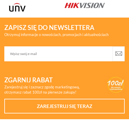
ZAPISZ SIĘ DO NEWSLETTERA
Otrzymuj informacje o nowościach, promocjach i aktualnościach
ZGARNIJ RABAT
Zarejestruj się i zaznacz zgodę marketingową,
otrzymasz rabat 100zł na pierwsze zakupy!
ZAREJESTRUJ SIĘ TERAZ