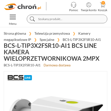
KATEGORIE
PRODUCENCI
Pomoc
Twoje konto
Koszyk
TOGGLE
TELEWIZJA
NAVIGATION
PRZEMYSŁOWA
Menu
KAMERY
Strona główna
Telewizja przemysłowa
Kamery
MEGAPIKSELOWE
megapikselowe IP
Specjalne
BCS-L-TIP3X2FSR10-AI1
IP
BCS-L-TIP3X2FSR10-AI1 BCS LINE
(953)
KAMERA
KOPUŁKOWE
WIELOPRZETWORNIKOWA 2MPX
(393)
BCS-L-TIP3X2FSR10-AI1
Darmowa dostawa
TUBOWE
(345)
OBROTOWE
(81)
FISHEYE
(14)