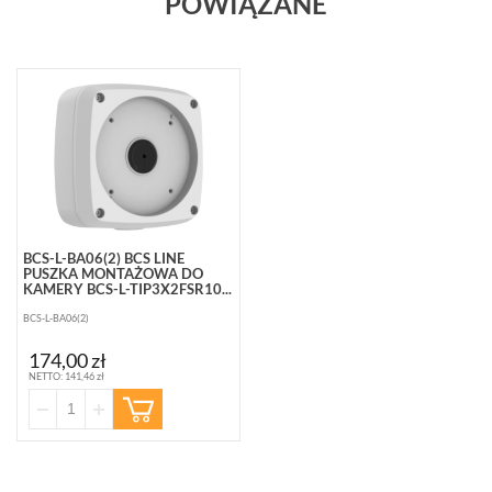
POWIĄZANE
BCS-L-BA06(2) BCS LINE
PUSZKA MONTAŻOWA DO
KAMERY BCS-L-TIP3X2FSR10...
BCS-L-BA06(2)
174,00 zł
NETTO: 141,46 zł