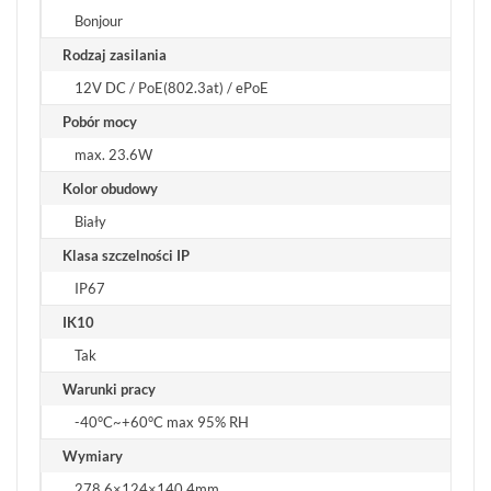
Bonjour
Rodzaj zasilania
12V DC / PoE(802.3at) / ePoE
Pobór mocy
max. 23.6W
Kolor obudowy
Biały
Klasa szczelności IP
IP67
IK10
Tak
Warunki pracy
-40°C~+60°C max 95% RH
Wymiary
278.6×124×140.4mm