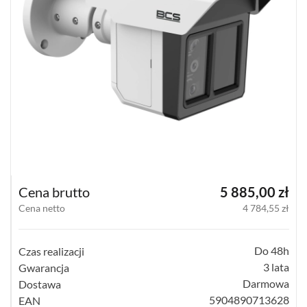
KOMPAKTOWE
(12)
TERMOWIZYJNE
(57)
PANORAMICZNE
(18)
PINHOLE
(3)
WI-
Cena brutto
5 885,00 zł
FI
Cena netto
4 784,55 zł
HOME
(18)
Do 48h
Czas realizacji
SPECJALNE
(12)
3 lata
Gwarancja
Darmowa
Dostawa
POKAŻ
5904890713628
EAN