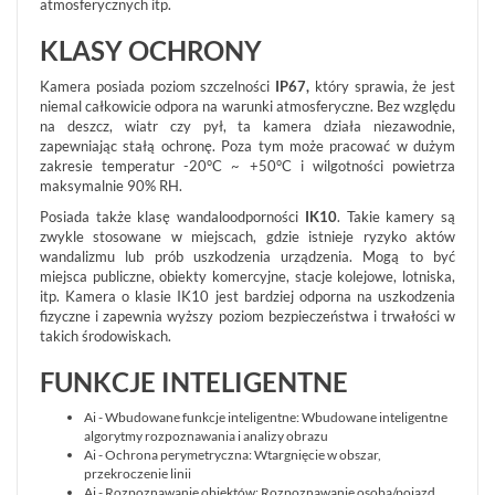
atmosferycznych itp.
KLASY OCHRONY
Kamera posiada poziom szczelności
IP67,
który sprawia, że jest
niemal całkowicie odpora na warunki atmosferyczne. Bez względu
na deszcz, wiatr czy pył, ta kamera działa niezawodnie,
zapewniając stałą ochronę. Poza tym może pracować w dużym
zakresie temperatur -20°C ~ +50°C i wilgotności powietrza
maksymalnie 90% RH.
Posiada także klasę wandaloodporności
IK10
. Takie kamery są
zwykle stosowane w miejscach, gdzie istnieje ryzyko aktów
wandalizmu lub prób uszkodzenia urządzenia. Mogą to być
miejsca publiczne, obiekty komercyjne, stacje kolejowe, lotniska,
itp. Kamera o klasie IK10 jest bardziej odporna na uszkodzenia
fizyczne i zapewnia wyższy poziom bezpieczeństwa i trwałości w
takich środowiskach.
FUNKCJE INTELIGENTNE
Ai - Wbudowane funkcje inteligentne: Wbudowane inteligentne
algorytmy rozpoznawania i analizy obrazu
Ai - Ochrona perymetryczna: Wtargnięcie w obszar,
przekroczenie linii
Ai - Rozpoznawanie obiektów: Rozpoznawanie osoba/pojazd