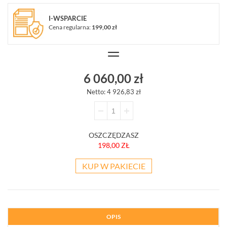
I-WSPARCIE
POKAŻ
WSZYSTKO
Cena regularna:
199,00 zł
SYSTEMY
ALARMOWE
SYSTEMY
PPOŻ
6 060,00 zł
WIDEODOMOFONY
Netto: 4 926,83 zł
I
DOMOFONY
KONTROLA
DOSTĘPU
OSZCZĘDZASZ
INTELIGENTNY
198,00 ZŁ
BUDYNEK
SIECI
KUP W PAKIECIE
LAN,
WLAN
ZASILANIE,
TRANSMISJA,
UPS-
OPIS
Y