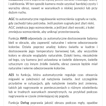
i zakłócenia. W ten sposób kamera może uzyskać bardziej czysty i
wyraźny obraz, nawet w warunkach o niskiej jasności lub przy
dużym ruchu.
AGC
to automatyczne regulowanie wzmocnienia sygnału w razie,
gdy zachodzi taka potrzeba. Jeśli poziom sygnału jest zbyt niski,
AGC zwiększa jego wzmocnienie, a jeśli jest zbyt wysoki, z kolei
zmniejsza wzmocnienie, aby uniknąć przesterowania.
Funkcja
AWB
odpowiada za automatyczne dostosowanie balansu
bieli w obrazie, aby zapewnić naturalne i wierne odwzorowanie
kolorów. Działa poprzez analizę koloru światła w kadrze i
dostosowanie jego temperatury barwowej tak, aby wszystkie
kolory w obrazie wyglądały naturalnie. Dzięki temu, niezależnie
od tego, czy kamera jest ustawiona w świetle dziennym, świetle
sztucznym czy innym źródle światła, obraz zawsze będzie miał
naturalne i wierne odwzorowanie kolorów.
AES
to funkcja, która automatycznie reguluje czas otwarcia
migawki w zależności od natężenia światła. Jest szczególnie
przydatne w sytuacjach, gdy natężenie światła jest zmienna,
takich jak nagrywanie w pomieszczeniach o różnym oświetleniu
lub w trudnych warunkach zewnętrznych, na przykład podczas
nagrywania w czasie zmieniającej się pogody.
Funkcja
Defog
poprawia jakość obrazu podczas mgły, opadów