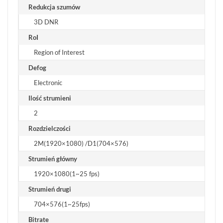
Redukcja szumów
3D DNR
RoI
Region of Interest
Defog
Electronic
Ilość strumieni
2
Rozdzielczości
2M(1920×1080) /D1(704×576)
Strumień główny
1920×1080(1~25 fps)
Strumień drugi
704×576(1~25fps)
Bitrate