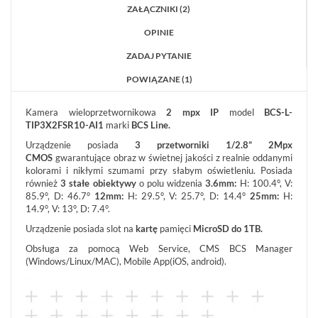
ZAŁĄCZNIKI (2)
AKCESORIA
WIEŻE
OPINIE
MOBILNE
ZADAJ PYTANIE
LICENCJE
BCS
POWIĄZANE (1)
MANAGER
ZESTAWY
Kamera wieloprzetwornikowa
2 mpx IP
model
BCS-L-
TIP3X2FSR10-AI1
marki
BCS Line.
WYPRZEDAŻ
(29)
Urządzenie posiada
3 przetworniki 1/2.8” 2Mpx
CMOS
gwarantujące obraz w świetnej jakości z realnie oddanymi
NOWOŚCI
kolorami i nikłymi szumami przy słabym oświetleniu. Posiada
(71)
również
3 stałe obiektywy
o polu widzenia
3.6mm:
H: 100.4°, V:
PROMOCJE
85.9°, D: 46.7°
12mm:
H: 29.5°, V: 25.7°, D: 14.4°
25mm:
H:
(74)
14.9°, V: 13°, D: 7.4°.
Urządzenie posiada slot na
kartę
pamięci
MicroSD do 1TB.
LOGOWANIE
Obsługa za pomocą Web Service, CMS BCS Manager
REJESTRACJA
(Windows/Linux/MAC), Mobile App(iOS, android).
KONFIGURATOR