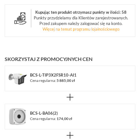
OBIEKTYWY
Kupując ten produkt otrzymasz punkty w ilości: 58
MEGAPIKSELOWE
Punkty przydzielamy dla Klientów zarejestrowanych.
(5)
Przed zakupem należy zalogować się na konto.
Więcej na temat programu lojalnościowego
URZĄDZENIA
MAGAZYNUJĄCE
(3)
MONITORY
SKORZYSTAJ Z PROMOCYJNYCH CEN
PRZEMYSŁOWE
(7)
BCS-L-TIP3X2FSR10-AI1
Cena regularna:
5 885,00 zł
DEKODERY
(1)
AKCESORIA
CCTV
(17)
BCS-L-BA06(2)
Cena regularna:
174,00 zł
ZESTAWY
IP
(1)