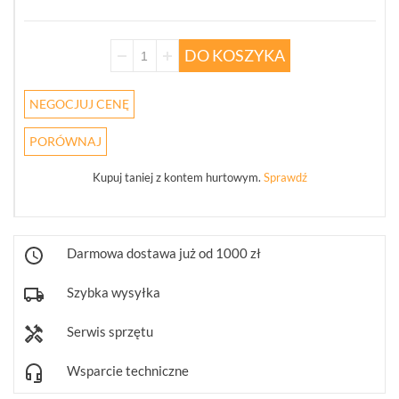
WSZYSTKO
REJESTRATORY
DO KOSZYKA
SIECIOWE
IP
(273)
NEGOCJUJ CENĘ
KAMERY
PORÓWNAJ
4W1
(64)
Kupuj taniej z kontem hurtowym.
Sprawdź
REJESTRATORY
5W1
(30)
Darmowa dostawa już od 1000 zł
PUSZKI
I
Szybka wysyłka
UCHWYTY
(243)
Serwis sprzętu
KLAWIATURY
STERUJĄCE
Wsparcie techniczne
(10)