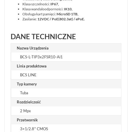
Klasa szczelności:
IP67,
Klasa wandaloodporności:
IK10,
Obsługa kart pamięci:
MicroSD 1TB,
Zasilanie:
12VDC / PoE(802.3at) / ePoE.
DANE TECHNICZNE
Nazwa Urządzenia
BCS-L-TIP3x2FSR10-Ai1
Linia produktowa
BCS LINE
Typ kamery
Tuba
Rozdzielczość
2 Mpx
Przetwornik
3×1/2.8'' CMOS