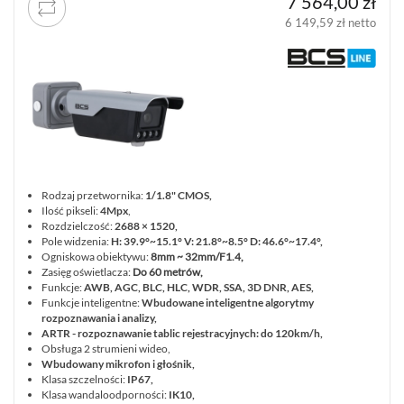
7 564,00 zł
6 149,59 zł netto
Rodzaj przetwornika:
1/1.8" CMOS,
Ilość pikseli:
4Mpx
,
Rozdzielczość:
2688 × 1520,
Pole widzenia:
H: 39.9°~15.1° V: 21.8°~8.5° D: 46.6°~17.4°,
Ogniskowa obiektywu:
8mm ~ 32mm/F1.4,
Zasięg oświetlacza:
Do 60 metrów,
Funkcje:
AWB, AGC, BLC, HLC, WDR, SSA, 3D DNR, AES,
Funkcje inteligentne:
Wbudowane inteligentne algorytmy
rozpoznawania i analizy,
ARTR - rozpoznawanie tablic rejestracyjnych: do 120km/h,
Obsługa 2 strumieni wideo,
Wbudowany mikrofon i głośnik,
Klasa szczelności:
IP67,
Klasa wandaloodporności:
IK10,