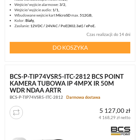
Wejście/ wyjście alarmowe:
3/2,
Wejście/ wyjście audio:
1/1,
Wbudowane wejście kart
MicroSD
max.
512GB,
Kolor:
Biały,
Zasilanie:
12VDC / 24VAC / PoE(802.3at) / ePoE.
Czas realizacji
:
do 14 dni
DO KOSZYKA
BCS-P-TIP74VSR5-ITC-2812 BCS POINT
KAMERA TUBOWA IP 4MPX IR 50M
WDR NDAA ARTR
BCS-P-TIP74VSR5-ITC-2812
Darmowa dostawa
5 127,00 zł
4 168,29 zł netto