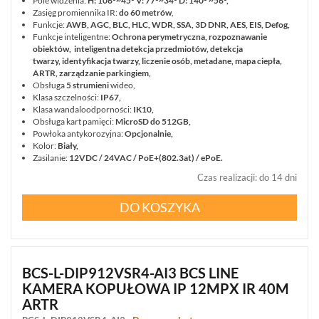
Pole widzenia:
H: 106°~45° V: 77°~34° D: 140° ~56°
,
Zasięg promiennika IR:
do 60 metrów
,
Funkcje:
AWB, AGC, BLC, HLC, WDR, SSA, 3D DNR, AES, EIS, Defog,
Funkcje inteligentne:
Ochrona perymetryczna, rozpoznawanie
obiektów, inteligentna detekcja przedmiotów, detekcja
twarzy, identyfikacja twarzy, liczenie osób, metadane, mapa ciepła,
ARTR, zarządzanie parkingiem,
Obsługa
5 strumieni
wideo,
Klasa szczelności:
IP67,
Klasa wandaloodporności:
IK10,
Obsługa kart pamięci:
MicroSD do 512GB,
Powłoka antykorozyjna:
Opcjonalnie,
Kolor:
Biały,
Zasilanie:
12VDC / 24VAC / PoE+(802.3at) / ePoE.
Czas realizacji
:
do 14 dni
DO KOSZYKA
BCS-L-DIP912VSR4-AI3 BCS LINE
KAMERA KOPUŁOWA IP 12MPX IR 40M
ARTR