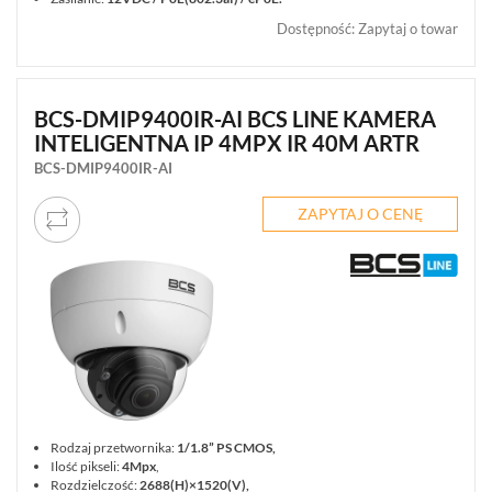
Dostępność
:
Zapytaj o towar
BCS-DMIP9400IR-AI BCS LINE KAMERA
INTELIGENTNA IP 4MPX IR 40M ARTR
BCS-DMIP9400IR-AI
ZAPYTAJ O CENĘ
Rodzaj przetwornika:
1/1.8” PS CMOS,
Ilość pikseli:
4Mpx
,
Rozdzielczość:
2688(H)×1520(V),