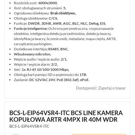
Rozdzielczość:
4000x3000
,
Ilość obsługiwanych strumieni:
5,
Ogniskowa obiektywu:
Brak obiektywu,
Obsługa obiektywów:
C/CS,
Funkcje:
DWDR, 3DNR, AWB, AGC, BLC, HLC, Defog, EIS,
Funkcje inteligentne:
Ochrona perymetryczna, rozpoznawanie
obiektów, inteligentna detekcja przedmiotów, detekcja twarzy,
identyfikacja twarzy, liczenie osób, metadane, mapa ciepła, ARTR,
zarządzanie parkingiem,
Dodatkowe interfejsy
RS485, BNC,
Wbudowany mikrofon,
Wejście audio / wyjście audio:
2/1,
Wejście / wyjście alarm:
2/2,
Sieć:
1x RJ-45 10/100/1000 Mbps,
Obsługa kart pamięci SD o pojemności do
1TB
,
Zasilanie:
DC 12V/AC 24V, PoE (802.3af), ePoE.
Dostępność
:
Zapytaj o towar
BCS-L-EIP64VSR4-ITC BCS LINE KAMERA
KOPUŁOWA ARTR 4MPX IR 40M WDR
BCS-L-EIP64VSR4-ITC