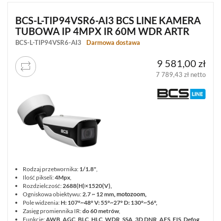
BCS-L-TIP94VSR6-AI3 BCS LINE KAMERA
TUBOWA IP 4MPX IR 60M WDR ARTR
BCS-L-TIP94VSR6-AI3
Darmowa dostawa
9 581,00 zł
7 789,43 zł netto
Rodzaj przetwornika:
1/1.8"
,
Ilość pikseli:
4Mpx
,
Rozdzielczość:
2688(H)×1520(V)
,
Ogniskowa obiektywu:
2.7 ~ 12 mm
, motozoom,
Pole widzenia:
H: 107°~48° V: 55°~27° D: 130°~56°,
Zasięg promiennika IR:
do 60 metrów
,
Funkcje:
AWB, AGC, BLC, HLC, WDR, SSA, 3D DNR, AES, EIS, Defog,