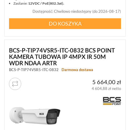
Zasilanie:
12VDC / PoE(802.3at).
Dostępność
:
Chwilowo niedostępny (do 2026-08-17)
DO KOSZYKA
BCS-P-TIP74VSR5-ITC-0832 BCS POINT
KAMERA TUBOWA IP 4MPX IR 50M
WDR NDAA ARTR
BCS-P-TIP74VSR5-ITC-0832
Darmowa dostawa
5 664,00 zł
4 604,88 zł netto