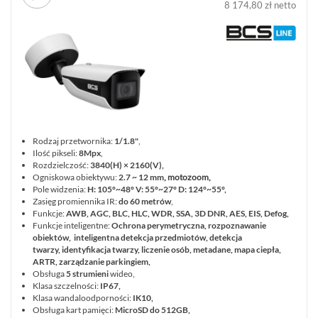
8 174,80 zł netto
Rodzaj przetwornika:
1/1.8"
,
Ilość pikseli:
8Mpx
,
Rozdzielczość:
3840(H) × 2160(V),
Ogniskowa obiektywu:
2.7 ~ 12 mm
, motozoom,
Pole widzenia:
H: 105°~48° V: 55°~27° D: 124°~55°,
Zasięg promiennika IR:
do 60 metrów
,
Funkcje:
AWB, AGC, BLC, HLC, WDR, SSA, 3D DNR, AES, EIS, Defog,
Funkcje inteligentne:
Ochrona perymetryczna, rozpoznawanie
obiektów, inteligentna detekcja przedmiotów, detekcja
twarzy, identyfikacja twarzy, liczenie osób, metadane, mapa ciepła,
ARTR, zarządzanie parkingiem,
Obsługa
5 strumieni
wideo,
Klasa szczelności:
IP67,
Klasa wandaloodporności:
IK10,
Obsługa kart pamięci:
MicroSD do 512GB,