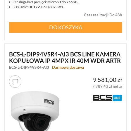
Obsługa kart pamięci:
MicroSD do 256GB,
Zasilanie:
DC12V, PoE (802.3at).
Czas realizacji
:
Do 48h
DO KOSZYKA
BCS-L-DIP94VSR4-AI3 BCS LINE KAMERA
KOPUŁOWA IP 4MPX IR 40M WDR ARTR
BCS-L-DIP94VSR4-AI3
Darmowa dostawa
9 581,00 zł
7 789,43 zł netto