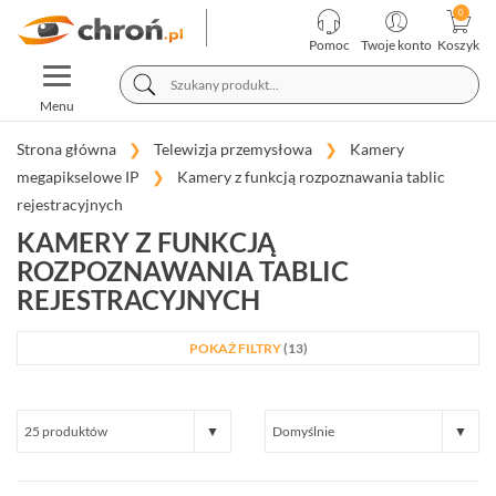
KATEGORIE
PRODUCENCI
Pomoc
Twoje konto
Koszyk
TOGGLE
TELEWIZJA
NAVIGATION
PRZEMYSŁOWA
Menu
SYSTEMY
ALARMOWE
Strona główna
Telewizja przemysłowa
Kamery
megapikselowe IP
Kamery z funkcją rozpoznawania tablic
SYSTEMY
PPOŻ
rejestracyjnych
WIDEODOMOFONY
KAMERY Z FUNKCJĄ
I
ROZPOZNAWANIA TABLIC
DOMOFONY
REJESTRACYJNYCH
KONTROLA
DOSTĘPU
INTELIGENTNY
POKAŻ FILTRY
(13)
BUDYNEK
SIECI
LAN,
WLAN
ZASILANIE,
TRANSMISJA,