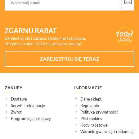
ZGARNIJ RABAT
Zarejestruj się i zaznacz zgodę marketingową,
otrzymasz rabat 100zł na pierwsze zakupy!
ZAREJESTRUJ SIĘ TERAZ
ZAKUPY
INFORMACJE
Dostawa
Dane sklepu
Serwis i reklamacje
Regulamin
Zwrot
Polityka prywatności
Program lojalnościowy
Pliki cookies
Kody rabatowe
Warunki gwarancji i reklamacji