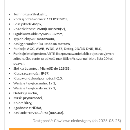
Technologia
SkyLight,
Rodzaj przetwornika:
1/1.8" CMOS
,
Ilość pikseli:
4Mpx
,
Rozdzielczość:
2688(H)×1520(V),
Ogniskowa obiektywu:
8~32mm
,
Typ obiektywu:
motozoom
,
Zasięg promiennika IR:
do 50 metrów
,
Funkcje:
AGC, AWB, WDR, AES, Defog, 2D/3D DNR, BLC,
Funkcje inteligentne:
ARTR Rozpoznawanie tablic rejestracyjnych,
zdjęcie, śledzenie, prędkość max 80km/h, czarna i biała lista 20 tyś
pozycji,
Slot kart pamięci:
MicroSD do 128GB,
Klasa szczelności:
IP67,
Klasa wandaloodporności:
IK10,
Wejście / wyjśce audio:
1 / 1,
Wejście / wyjśce alarm:
2 / 1,
Detekcja ruchu,
Maski prywatności,
Kolor:
Biały,
Zgodność z
NDAA,
Zasilanie:
12VDC / PoE(802.3at).
Dostępność
:
Chwilowo niedostępny (do 2026-08-25)