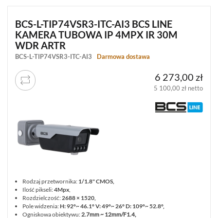
UPS-
Y
BCS-L-TIP74VSR3-ITC-AI3 BCS LINE
AKCESORIA
KAMERA TUBOWA IP 4MPX IR 30M
WIEŻE
WDR ARTR
MOBILNE
BCS-L-TIP74VSR3-ITC-AI3
Darmowa dostawa
LICENCJE
BCS
6 273,00 zł
MANAGER
5 100,00 zł netto
ZESTAWY
WYPRZEDAŻ
(29)
NOWOŚCI
(87)
PROMOCJE
(74)
LOGOWANIE
Rodzaj przetwornika:
1/1.8" CMOS,
REJESTRACJA
Ilość pikseli:
4Mpx
,
Rozdzielczość:
2688 × 1520,
Pole widzenia:
H: 92°~ 46.1° V: 49°~ 26° D: 109°~ 52.8°,
KONFIGURATOR
Ogniskowa obiektywu:
2.7mm ~ 12mm/F1.4,