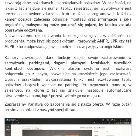
zawierają dane pożądanych i niepożądanych pojazdów. W zależności, na
jakiej z list znajduje się numer tablicy rejestracyjnej, wywoływane jest
uprzednio ustawione zdarzenie, które można zaprogramować. Każda z
kamer posiada zalecenia odnoście montażu oraz
informacje z jaką
prędkością maksymalną może poruszać się pojazd, by tablica została
poprawnie odczytana.
Nazwa systemu rozpoznawania tablic rejestracyjnych, w zależności od
producenta, może kryć się pod skrótami literowymi:
ANPR, LPR
czy też
ALPR
, które odpowiadają swoim pełnym nazwą w języku angielskim.
Kamery zawierające dane funkcję znajdą swoje zastosowanie w
zarządzaniu
parkingami, dogami płatnymi, lotniskach, wszelkich
kontrolach dostępów
. Wielkim plusem systemu jest możliwość
połączenia go z innym, pozwalając na rozwinięcie jego zastosowań.
Dobrym przykładem wykorzystania funkcji jest sczytywanie tablic
pojazdów chcących wjechać na parking. Po rozpoznaniu numeru, w
zależności, na której z list się znajduje, następuje automatyczne
otworzenie szlabanu, bądź pozostawienie go na miejscu.
Zapraszamy Państwa do zapoznania się z naszą ofertą. W razie pytań
prosimy o kontakt z naszymi specjalistami.