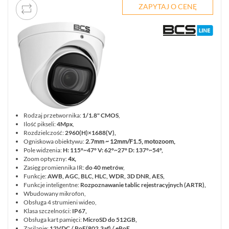
ZAPYTAJ O CENĘ
Rodzaj przetwornika:
1/1.8" CMOS
,
Ilość pikseli:
4Mpx
,
Rozdzielczość:
2960(H)×1688(V)
,
Ogniskowa obiektywu:
2.7mm ~ 12mm/F1.5, motozoom,
Pole widzenia:
H: 115°~47° V: 62°~27° D: 137°~54°,
Zoom optyczny:
4x,
Zasięg promiennika IR:
do 40 metrów
,
Funkcje:
AWB, AGC, BLC, HLC, WDR, 3D DNR, AES,
Funkcje inteligentne:
Rozpoznawanie tablic rejestracyjnych (ARTR),
Wbudowany mikrofon,
Obsługa 4 strumieni wideo,
Klasa szczelności:
IP67,
Obsługa kart pamięci:
MicroSD do 512GB,
Zasilanie:
12VDC / PoE(802.3af) / ePoE.