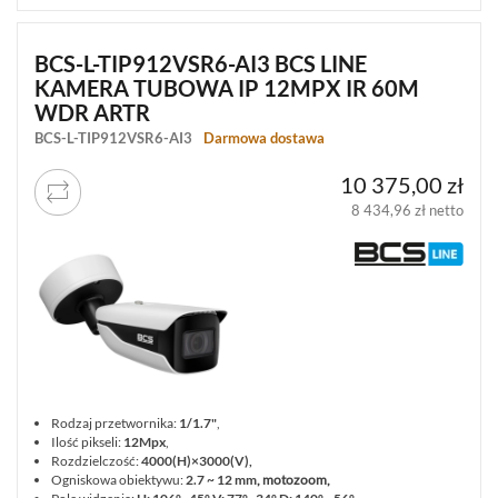
BCS-L-TIP912VSR6-AI3 BCS LINE
KAMERA TUBOWA IP 12MPX IR 60M
WDR ARTR
BCS-L-TIP912VSR6-AI3
Darmowa dostawa
10 375,00 zł
8 434,96 zł netto
Rodzaj przetwornika:
1/1.7"
,
Ilość pikseli:
12Mpx
,
Rozdzielczość:
4000(H)×3000(V)
,
Ogniskowa obiektywu:
2.7 ~ 12 mm
, motozoom,