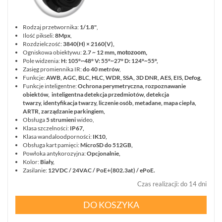
Rodzaj przetwornika:
1/1.8"
,
Ilość pikseli:
8Mpx
,
Rozdzielczość:
3840(H) × 2160(V),
Ogniskowa obiektywu:
2.7 ~ 12 mm
, motozoom,
Pole widzenia:
H: 105°~48° V: 55°~27° D: 124°~55°,
Zasięg promiennika IR:
do 40 metrów
,
Funkcje:
AWB, AGC, BLC, HLC, WDR, SSA, 3D DNR, AES, EIS, Defog,
Funkcje inteligentne:
Ochrona perymetryczna, rozpoznawanie
obiektów, inteligentna detekcja przedmiotów, detekcja
twarzy, identyfikacja twarzy, liczenie osób, metadane, mapa ciepła,
ARTR, zarządzanie parkingiem,
Obsługa
5 strumieni
wideo,
Klasa szczelności:
IP67,
Klasa wandaloodporności:
IK10,
Obsługa kart pamięci:
MicroSD do 512GB,
Powłoka antykorozyjna:
Opcjonalnie,
Kolor:
Biały,
Zasilanie:
12VDC / 24VAC / PoE+(802.3at) / ePoE.
Czas realizacji
:
do 14 dni
DO KOSZYKA