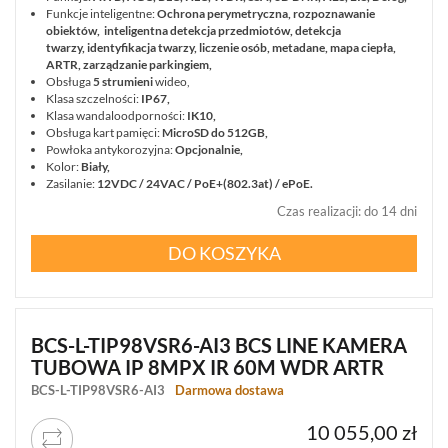
Funkcje inteligentne:
Ochrona perymetryczna, rozpoznawanie
obiektów, inteligentna detekcja przedmiotów, detekcja
twarzy, identyfikacja twarzy, liczenie osób, metadane, mapa ciepła,
ARTR, zarządzanie parkingiem,
Obsługa
5 strumieni
wideo,
Klasa szczelności:
IP67,
Klasa wandaloodporności:
IK10,
Obsługa kart pamięci:
MicroSD do 512GB,
Powłoka antykorozyjna:
Opcjonalnie,
Kolor:
Biały,
Zasilanie:
12VDC / 24VAC / PoE+(802.3at) / ePoE.
Czas realizacji
:
do 14 dni
DO KOSZYKA
BCS-L-TIP98VSR6-AI3 BCS LINE KAMERA
TUBOWA IP 8MPX IR 60M WDR ARTR
BCS-L-TIP98VSR6-AI3
Darmowa dostawa
10 055,00 zł