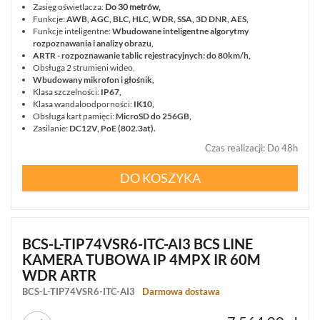
Zasięg oświetlacza:
Do 30 metrów,
Funkcje:
AWB, AGC, BLC, HLC, WDR, SSA, 3D DNR, AES,
Funkcje inteligentne:
Wbudowane inteligentne algorytmy
Informacje
rozpoznawania i analizy obrazu,
ARTR - rozpoznawanie tablic rejestracyjnych: do 80km/h,
Obsługa 2 strumieni wideo,
REKLAMACJE
O
KONTAKT
Wbudowany mikrofon i głośnik,
FIRMIE
DANE
Klasa szczelności:
IP67,
CENNIKI
SKLEPU
AKTUALNOŚCI
Klasa wandaloodporności:
IK10,
OPROGRAMOWANIE
Obsługa kart pamięci:
MicroSD do 256GB,
REGULAMIN
OPINIE
Zasilanie:
DC12V, PoE (802.3at).
DOSTAWA
POLITYKA
SZKOLENIA
ZWROT
PRYWATNOŚCI
Czas realizacji
:
Do 48h
MONTAŻ
SERWIS
KODY
WSPÓŁPRACA
I
RABATOWE
DO KOSZYKA
BCS-L-TIP74VSR6-ITC-AI3 BCS LINE
KAMERA TUBOWA IP 4MPX IR 60M
WDR ARTR
BCS-L-TIP74VSR6-ITC-AI3
Darmowa dostawa