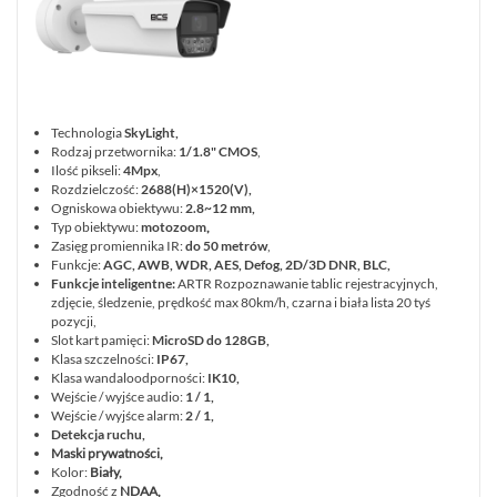
Technologia
SkyLight,
Rodzaj przetwornika:
1/1.8" CMOS
,
Ilość pikseli:
4Mpx
,
Rozdzielczość:
2688(H)×1520(V),
Ogniskowa obiektywu:
2.8~12 mm
,
Typ obiektywu:
motozoom
,
Zasięg promiennika IR:
do 50 metrów
,
Funkcje:
AGC, AWB, WDR, AES, Defog, 2D/3D DNR, BLC,
Funkcje inteligentne:
ARTR Rozpoznawanie tablic rejestracyjnych,
zdjęcie, śledzenie, prędkość max 80km/h, czarna i biała lista 20 tyś
pozycji,
Slot kart pamięci:
MicroSD do 128GB,
Klasa szczelności:
IP67,
Klasa wandaloodporności:
IK10,
Wejście / wyjśce audio:
1 / 1,
Wejście / wyjśce alarm:
2 / 1,
Detekcja ruchu,
Maski prywatności,
Kolor:
Biały,
Zgodność z
NDAA,