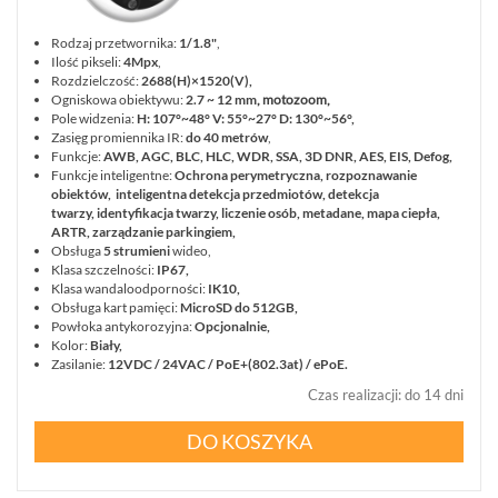
Rodzaj przetwornika:
1/1.8"
,
Ilość pikseli:
4Mpx
,
Rozdzielczość:
2688(H)×1520(V),
Ogniskowa obiektywu:
2.7 ~ 12 mm
, motozoom,
Pole widzenia:
H: 107°~48° V: 55°~27° D: 130°~56°,
Zasięg promiennika IR:
do 40 metrów
,
Funkcje:
AWB, AGC, BLC, HLC, WDR, SSA, 3D DNR, AES, EIS, Defog,
Funkcje inteligentne:
Ochrona perymetryczna, rozpoznawanie
obiektów, inteligentna detekcja przedmiotów, detekcja
twarzy, identyfikacja twarzy, liczenie osób, metadane, mapa ciepła,
ARTR, zarządzanie parkingiem,
Obsługa
5 strumieni
wideo,
Klasa szczelności:
IP67,
Klasa wandaloodporności:
IK10,
Obsługa kart pamięci:
MicroSD do 512GB,
Powłoka antykorozyjna:
Opcjonalnie,
Kolor:
Biały,
Zasilanie:
12VDC / 24VAC / PoE+(802.3at) / ePoE.
Czas realizacji
:
do 14 dni
DO KOSZYKA