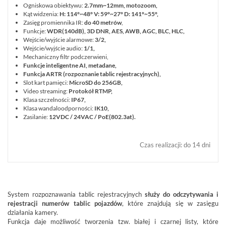
Ogniskowa obiektywu:
2.7mm~12mm, motozoom,
Kąt widzenia:
H: 114°~48° V: 59°~27° D: 141°~55°,
Zasięg promiennika IR:
do 40 metrów
,
Funkcje:
WDR(140dB), 3D DNR, AES, AWB, AGC, BLC, HLC,
Wejście/wyjście alarmowe:
3/2,
Wejście/wyjście audio:
1/1,
Mechaniczny filtr podczerwieni,
Funkcje inteligentne AI, metadane,
Funkcja ARTR (rozpoznanie tablic rejestracyjnych),
Slot kart pamięci:
MicroSD do 256GB,
Video streaming:
Protokół RTMP,
Klasa szczelności:
IP67,
Klasa wandaloodporności:
IK10,
Zasilanie:
12VDC / 24VAC / PoE(802.3at)
.
Czas realizacji
:
do 14 dni
System rozpoznawania tablic rejestracyjnych
służy do odczytywania i
rejestracji numerów tablic pojazdów
, które znajdują się w zasięgu
działania kamery.
Funkcja daje możliwość tworzenia tzw. białej i czarnej listy, które