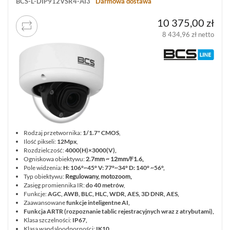
BCS-L-DIP912VSR4-AI3
Darmowa dostawa
10 375,00 zł
8 434,96 zł netto
Rodzaj przetwornika:
1/1.7" CMOS
,
Ilość pikseli:
12Mpx
,
Rozdzielczość:
4000(H)×3000(V),
Ogniskowa obiektywu:
2.7mm ~ 12mm/F1.6,
Pole widzenia:
H: 106°~45° V: 77°~34° D: 140° ~56°,
Typ obiektywu:
Regulowany, motozoom,
Zasięg promiennika IR:
do 40 metrów
,
Funkcje:
AGC, AWB, BLC, HLC, WDR, AES, 3D DNR, AES,
Zaawansowane
funkcje inteligentne AI,
Funkcja ARTR (rozpoznanie tablic rejestracyjnych wraz z atrybutami),
Klasa szczelności:
IP67,
Klasa wandaloodporności:
IK10,