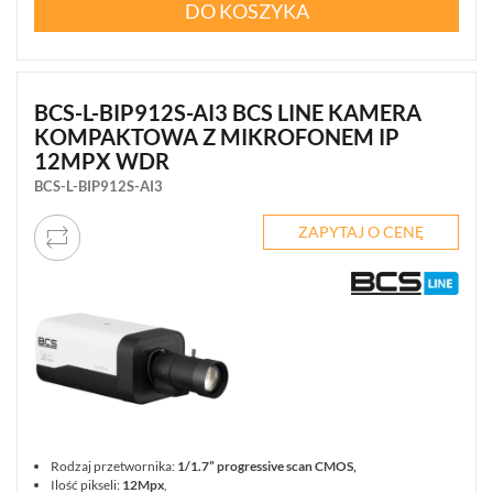
DO KOSZYKA
BCS-L-BIP912S-AI3 BCS LINE KAMERA
KOMPAKTOWA Z MIKROFONEM IP
12MPX WDR
BCS-L-BIP912S-AI3
ZAPYTAJ O CENĘ
Rodzaj przetwornika:
1/1.7” progressive scan CMOS,
Ilość pikseli:
12Mpx
,