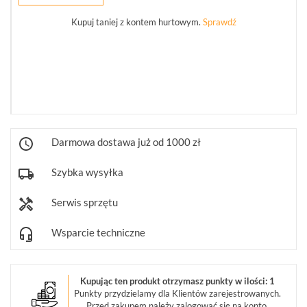
Kupuj taniej z kontem hurtowym.
Sprawdź
Informacje
REKLAMACJE
O
KONTAKT
FIRMIE
DANE
CENNIKI
SKLEPU
AKTUALNOŚCI
OPROGRAMOWANIE
REGULAMIN
OPINIE
DOSTAWA
POLITYKA
SZKOLENIA
ZWROT
PRYWATNOŚCI
Darmowa dostawa już od 1000 zł
MONTAŻ
SERWIS
KODY
WSPÓŁPRACA
I
RABATOWE
Szybka wysyłka
Serwis sprzętu
Wsparcie techniczne
Kupując ten produkt otrzymasz punkty w ilości: 1
Punkty przydzielamy dla Klientów zarejestrowanych.
Przed zakupem należy zalogować się na konto.