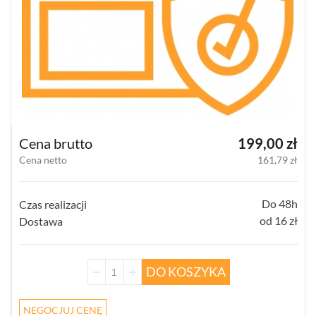
UPS-
Y
AKCESORIA
WIEŻE
MOBILNE
LICENCJE
BCS
MANAGER
ZESTAWY
Cena brutto
199,00 zł
WYPRZEDAŻ
Cena netto
161,79 zł
(28)
NOWOŚCI
(103)
Do 48h
Czas realizacji
PROMOCJE
od 16 zł
Dostawa
(74)
LOGOWANIE
DO KOSZYKA
REJESTRACJA
NEGOCJUJ CENĘ
KONFIGURATOR