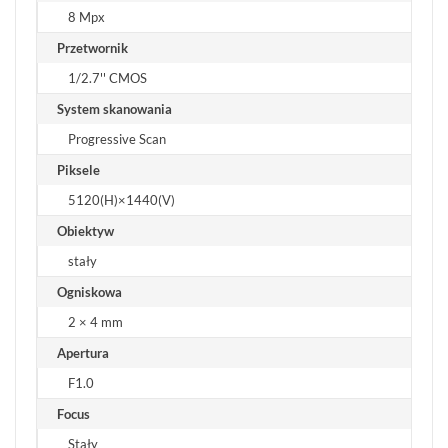
8 Mpx
Przetwornik
1/2.7'' CMOS
System skanowania
Progressive Scan
Piksele
5120(H)×1440(V)
Obiektyw
stały
Ogniskowa
2 × 4 mm
Apertura
F1.0
Focus
Stały