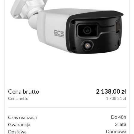
KOMPAKTOWE
(12)
TERMOWIZYJNE
(57)
PANORAMICZNE
(18)
PINHOLE
(3)
WI-
FI
Cena brutto
2 138,00 zł
HOME
(18)
Cena netto
1 738,21 zł
SPECJALNE
(12)
Do 48h
Czas realizacji
3 lata
Gwarancja
POKAŻ
Darmowa
Dostawa