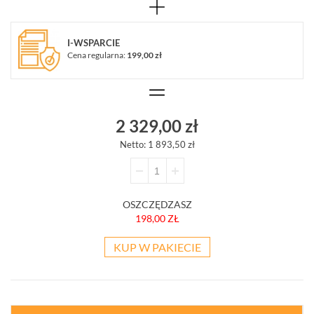
POKAŻ
WSZYSTKO
I-WSPARCIE
Cena regularna:
199,00 zł
SYSTEMY
ALARMOWE
SYSTEMY
PPOŻ
WIDEODOMOFONY
2 329,00 zł
I
DOMOFONY
Netto: 1 893,50 zł
KONTROLA
DOSTĘPU
INTELIGENTNY
OSZCZĘDZASZ
BUDYNEK
198,00 ZŁ
SIECI
LAN,
KUP W PAKIECIE
WLAN
ZASILANIE,
TRANSMISJA,
UPS-
Y