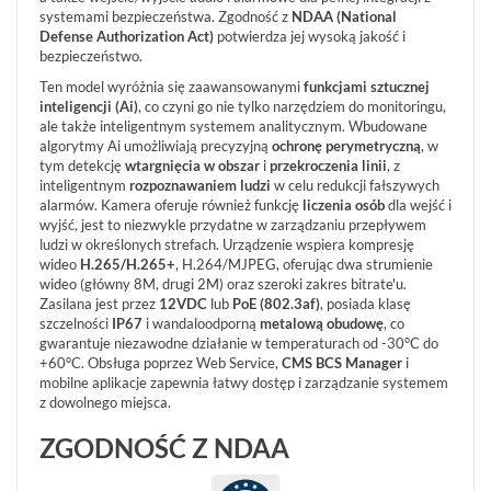
Informacje
systemami bezpieczeństwa. Zgodność z
NDAA (National
Defense Authorization Act)
potwierdza jej wysoką jakość i
bezpieczeństwo.
REKLAMACJE
O
KONTAKT
Ten model wyróżnia się zaawansowanymi
funkcjami sztucznej
FIRMIE
DANE
CENNIKI
inteligencji (Ai)
, co czyni go nie tylko narzędziem do monitoringu,
SKLEPU
AKTUALNOŚCI
ale także inteligentnym systemem analitycznym. Wbudowane
OPROGRAMOWANIE
REGULAMIN
algorytmy Ai umożliwiają precyzyjną
ochronę perymetryczną
, w
OPINIE
DOSTAWA
tym detekcję
wtargnięcia w obszar
i
przekroczenia linii
, z
POLITYKA
SZKOLENIA
inteligentnym
rozpoznawaniem ludzi
w celu redukcji fałszywych
ZWROT
PRYWATNOŚCI
MONTAŻ
alarmów. Kamera oferuje również funkcję
liczenia osób
dla wejść i
SERWIS
KODY
wyjść, jest to niezwykle przydatne w zarządzaniu przepływem
WSPÓŁPRACA
I
RABATOWE
ludzi w określonych strefach. Urządzenie wspiera kompresję
wideo
H.265/H.265+
, H.264/MJPEG, oferując dwa strumienie
wideo (główny 8M, drugi 2M) oraz szeroki zakres bitrate'u.
Zasilana jest przez
12VDC
lub
PoE (802.3af)
, posiada klasę
szczelności
IP67
i wandaloodporną
metalową obudowę
, co
gwarantuje niezawodne działanie w temperaturach od -30°C do
+60°C. Obsługa poprzez Web Service,
CMS BCS Manager
i
mobilne aplikacje zapewnia łatwy dostęp i zarządzanie systemem
z dowolnego miejsca.
ZGODNOŚĆ Z NDAA