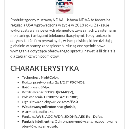
Produkt zgodny z ustawą NDAA. Ustawa NDAA to federalna
regulacja USA wprowadzona w życie w 2018 roku. Zakazuje
wykorzystywania pewnych elementów związanych z systemami
monitoringu i usługami telekomunikacyjnymi. To ograniczenie
dotyczy także firm prywatnych, w tym polskich, które działają
globalnie w branży zabezpieczeń. Muszą one spełnić nowe
wymagania dotyczące oferowanego sprzętu, nawet jeśli działają
dla zagranicznych podmiotów.
CHARAKTERYSTYKA
Technologia
NightColor,
Rodzaj przetwornika:
2x 1/2.7" PS CMOS,
Ilość pikseli:
8Mpx
,
Rozdzielczość:
5120(H)×1440(V),
Pole widzenia:
H: 180° V: 47° D: 180°,
Ogniskowa obiektywu:
2x 4mm
/
F2.0,
Wbudowany mikrofon
oraz
głośnik,
Alarm
1/1,
audio
1/1,
Funkcje:
AWB, AGC, WDR, 3D DNR, AES, RoI, Defog,
Funkcje inteligentne:
Ochrona perymetryczna, rozpoznawanie
obiektów, liczenie osób,