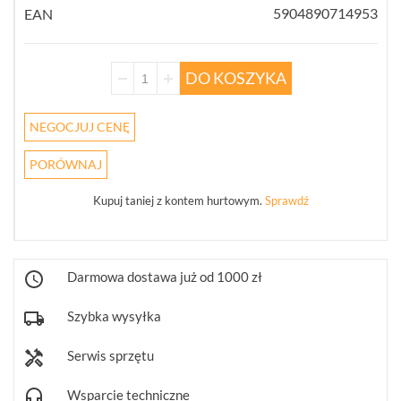
WSZYSTKO
5904890714953
EAN
REJESTRATORY
SIECIOWE
IP
DO KOSZYKA
(274)
NEGOCJUJ CENĘ
KAMERY
4W1
(68)
PORÓWNAJ
REJESTRATORY
Kupuj taniej z kontem hurtowym.
Sprawdź
5W1
(30)
PUSZKI
Darmowa dostawa już od 1000 zł
I
UCHWYTY
(246)
Szybka wysyłka
Serwis sprzętu
KLAWIATURY
STERUJĄCE
(10)
Wsparcie techniczne