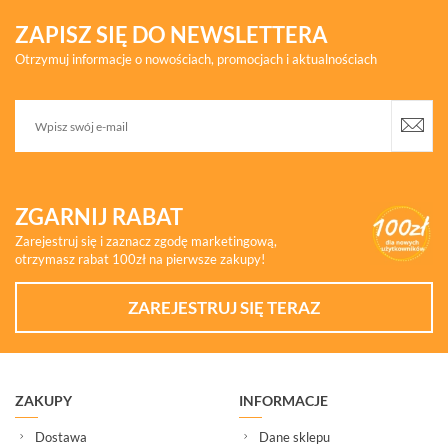
ZAPISZ SIĘ DO NEWSLETTERA
Otrzymuj informacje o nowościach, promocjach i aktualnościach
ZGARNIJ RABAT
Zarejestruj się i zaznacz zgodę marketingową,
otrzymasz rabat 100zł na pierwsze zakupy!
ZAREJESTRUJ SIĘ TERAZ
ZAKUPY
INFORMACJE
Dostawa
Dane sklepu