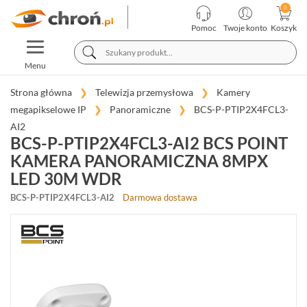
KATEGORIE
PRODUCENCI
Pomoc
Twoje konto
Koszyk
TOGGLE
TELEWIZJA
NAVIGATION
PRZEMYSŁOWA
Menu
KAMERY
Strona główna
Telewizja przemysłowa
Kamery
MEGAPIKSELOWE
megapikselowe IP
Panoramiczne
BCS-P-PTIP2X4FCL3-
IP
(966)
AI2
BCS-P-PTIP2X4FCL3-AI2 BCS POINT
KOPUŁKOWE
KAMERA PANORAMICZNA 8MPX
(400)
LED 30M WDR
BCS-P-PTIP2X4FCL3-AI2
Darmowa dostawa
TUBOWE
(346)
OBROTOWE
(86)
FISHEYE
(14)