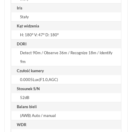
Iris
Stały
Kąt widzenia
H: 180° V: 47° D: 180°
DORI
Detect 90m / Observe 36m / Recognize 18m / Identify
9m
Czułość kamery
0.0005Lux(F1.0,AGC)
Stosunek S/N
52dB
Balans bieli
(AWB) Auto / manual
WDR