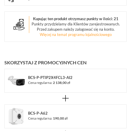
OBIEKTYWY
MEGAPIKSELOWE
(5)
Kupując ten produkt otrzymasz punkty w ilości: 21
Punkty przydzielamy dla Klientów zarejestrowanych.
Przed zakupem należy zalogować się na konto.
URZĄDZENIA
Więcej na temat programu lojalnościowego
MAGAZYNUJĄCE
(3)
MONITORY
PRZEMYSŁOWE
SKORZYSTAJ Z PROMOCYJNYCH CEN
(7)
DEKODERY
BCS-P-PTIP2X4FCL3-AI2
(1)
Cena regularna:
2 138,00 zł
AKCESORIA
CCTV
(17)
BCS-P-A62
Cena regularna:
190,00 zł
ZESTAWY
IP
(1)