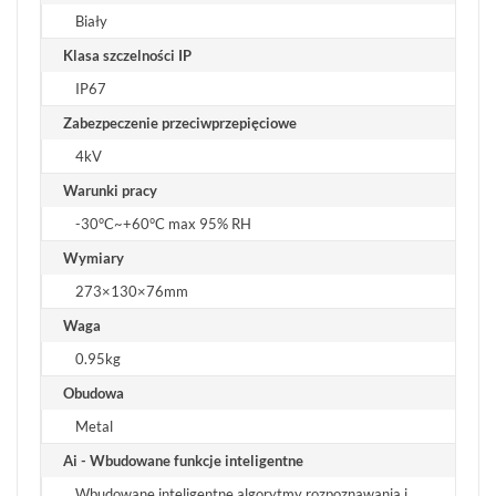
Biały
Klasa szczelności IP
IP67
Zabezpeczenie przeciwprzepięciowe
4kV
Warunki pracy
-30°C~+60°C max 95% RH
Wymiary
273×130×76mm
Waga
0.95kg
Obudowa
Metal
Ai - Wbudowane funkcje inteligentne
Wbudowane inteligentne algorytmy rozpoznawania i