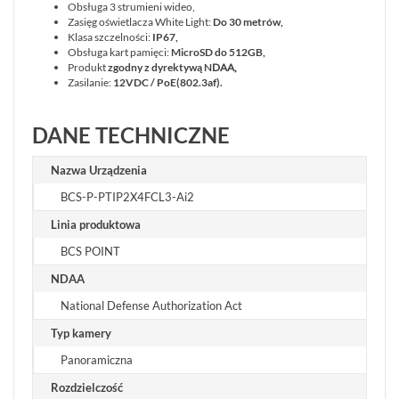
Obsługa 3 strumieni wideo,
Zasięg oświetlacza White Light:
Do 30 metrów,
Klasa szczelności:
IP67,
Obsługa kart pamięci:
MicroSD do 512GB,
Produkt
zgodny z dyrektywą
N
DAA,
Zasilanie:
12VDC / PoE(802.3af).
DANE TECHNICZNE
Nazwa Urządzenia
BCS-P-PTIP2X4FCL3-Ai2
Linia produktowa
BCS POINT
NDAA
National Defense Authorization Act
Typ kamery
Panoramiczna
Rozdzielczość