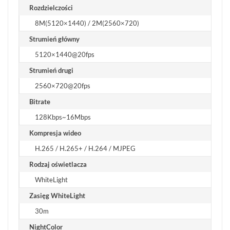
Rozdzielczości
8M(5120×1440) / 2M(2560×720)
Strumień główny
5120×1440@20fps
Strumień drugi
2560×720@20fps
Bitrate
128Kbps~16Mbps
Kompresja wideo
H.265 / H.265+ / H.264 / MJPEG
Rodzaj oświetlacza
WhiteLight
Zasięg WhiteLight
30m
NightColor