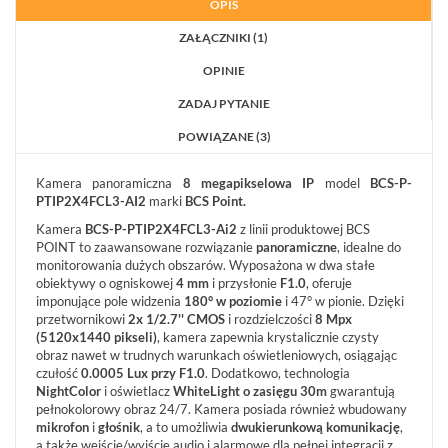
OPIS
AKCESORIA
ZAŁĄCZNIKI (1)
WIEŻE
MOBILNE
OPINIE
LICENCJE
ZADAJ PYTANIE
BCS
MANAGER
POWIĄZANE (3)
ZESTAWY
WYPRZEDAŻ
Kamera panoramiczna
8 megapikselowa IP
model
BCS-P-
(29)
PTIP2X4FCL3-AI2
marki
BCS Point.
NOWOŚCI
Kamera
BCS-P-PTIP2X4FCL3-Ai2
z linii produktowej BCS
(102)
POINT to zaawansowane rozwiązanie
panoramiczne
, idealne do
monitorowania dużych obszarów. Wyposażona w dwa stałe
PROMOCJE
obiektywy o ogniskowej
4 mm
i przysłonie
F1.0
, oferuje
(74)
imponujące pole widzenia
180° w poziomie
i 47° w pionie. Dzięki
przetwornikowi
2x 1/2.7'' CMOS
i rozdzielczości
8 Mpx
LOGOWANIE
(5120x1440 pikseli)
, kamera zapewnia krystalicznie czysty
REJESTRACJA
obraz nawet w trudnych warunkach oświetleniowych, osiągając
czułość
0.0005 Lux przy F1.0
. Dodatkowo, technologia
NightColor
i oświetlacz
WhiteLight o zasięgu 30m
gwarantują
KONFIGURATOR
pełnokolorowy obraz 24/7. Kamera posiada również wbudowany
mikrofon
i
głośnik
, a to umożliwia
dwukierunkową komunikację
,
a także wejście/wyjście audio i alarmowe dla pełnej integracji z