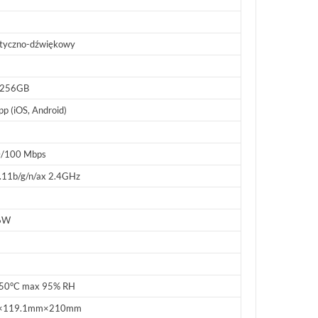
tyczno-dźwiękowy
 256GB
p (iOS, Android)
0/100 Mbps
.11b/g/n/ax 2.4GHz
6W
50°C max 95% RH
×119.1mm×210mm