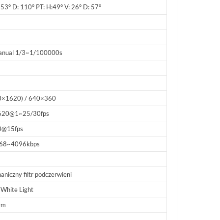
 53° D: 110° PT: H:49° V: 26° D: 57°
manual 1/3~1/100000s
×1620) / 640×360
620@1~25/30fps
0@15fps
768~4096kbps
niczny filtr podczerwieni
 White Light
0m