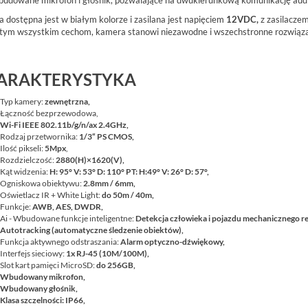
budowane mikrofon i głośnik, pozwalające na dwukierunkową komunikację aud
 dostępna jest w białym kolorze i zasilana jest napięciem
12VDC,
z zasilacze
 tym wszystkim cechom, kamera stanowi niezawodne i wszechstronne rozwiąza
ARAKTERYSTYKA
Typ kamery:
zewnętrzna,
Łączność bezprzewodowa,
Wi-Fi IEEE 802.11b/g/n/ax 2.4GHz,
Rodzaj przetwornika:
1/3
“ PS CMOS,
Ilość pikseli:
5Mpx
,
Rozdzielczość:
2880(H)×1620(V),
Kąt widzenia:
H: 95° V: 53° D: 110° PT: H:49° V: 26° D: 57°,
Ogniskowa obiektywu:
2.8
mm / 6mm,
Oświetlacz IR + White Light:
do 50m / 40m,
Funkcje:
AWB, AES, DWDR,
Ai - Wbudowane funkcje inteligentne:
Detekcja człowieka i
pojazdu mechanicznego
re
Autotracking (automatyczne śledzenie obiektów),
Funkcja aktywnego odstraszania:
Alarm optyczno-dźwiękowy,
Interfejs sieciowy:
1x RJ-45 (10M/100M),
Slot kart pamięci MicroSD:
do 256GB,
Wbudowany mikrofon,
Wbudowany głośnik,
Klasa szczelności: IP66,