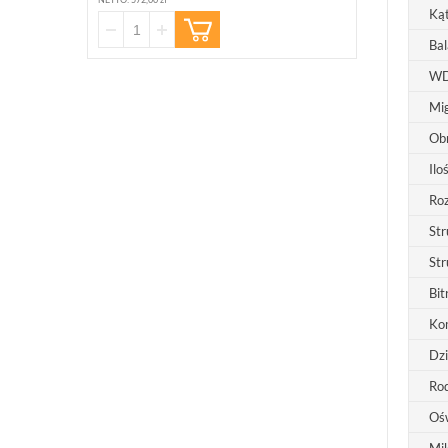
Kąt
Bal
W
Mi
Obr
Ilo
Roz
St
Str
Bit
Ko
Dzi
Rod
Ośw