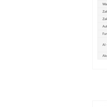
Wa
Za
Zak
Aut
Fun
AI 
Akc