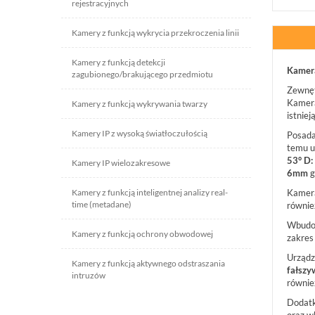
rejestracyjnych
Kamery z funkcją wykrycia przekroczenia linii
Kamery z funkcją detekcji
Kamer
zagubionego/brakującego przedmiotu
Zewnę
Kamera
Kamery z funkcją wykrywania twarzy
istnie
Kamery IP z wysoką światłoczułością
Posada
temu u
53° D:
Kamery IP wielozakresowe
6mm
g
Kamery z funkcją inteligentnej analizy real-
Kamera
time (metadane)
równie
Wbudow
Kamery z funkcją ochrony obwodowej
zakres
Urządz
Kamery z funkcją aktywnego odstraszania
fałszy
intruzów
równi
Dodatk