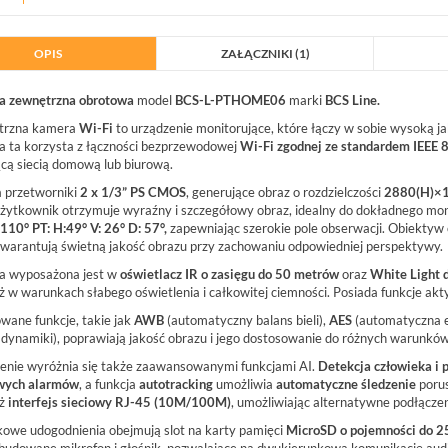
OPIS
ZAŁĄCZNIKI (1)
a zewnętrzna obrotowa
model
BCS-L-PTHOME06
marki
BCS Line.
trzna kamera
Wi-Fi
to urządzenie monitorujące, które łączy w sobie wysoką jak
 ta korzysta z łączności bezprzewodowej
Wi-Fi zgodnej ze standardem IEEE 
jącą siecią domową lub biurową.
 przetworniki
2 x 1/3” PS CMOS
, generujące obraz o rozdzielczości
2880(H)×
żytkownik otrzymuje wyraźny i szczegółowy obraz, idealny do dokładnego mo
 110° PT: H:49° V: 26° D: 57°,
zapewniając szerokie pole obserwacji. Obiektyw
warantują świetną jakość obrazu przy zachowaniu odpowiedniej perspektywy.
 wyposażona jest w
oświetlacz IR o zasięgu do 50 metrów
oraz
White Light 
ż w warunkach słabego oświetlenia i całkowitej ciemności. Posiada funkcje akt
ane funkcje, takie jak
AWB
(automatyczny balans bieli),
AES
(automatyczna e
 dynamiki), poprawiają jakość obrazu i jego dostosowanie do różnych warunkó
enie wyróżnia się także zaawansowanymi funkcjami AI.
Detekcja człowieka i
wych alarmów
, a funkcja
autotracking
umożliwia
automatyczne śledzenie
porus
eż
interfejs sieciowy RJ-45 (10M/100M)
, umożliwiając alternatywne podłączen
owe udogodnienia obejmują slot na karty pamięci
MicroSD o pojemności do 