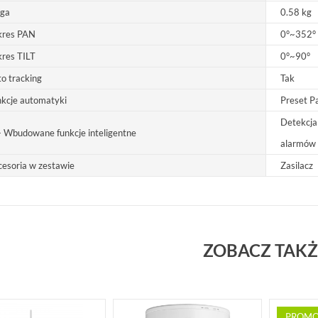
ga
0.58 kg
kres PAN
0°~352°
res TILT
0°~90°
o tracking
Tak
kcje automatyki
Preset Pa
Detekcja
- Wbudowane funkcje inteligentne
alarmów
esoria w zestawie
Zasilacz
ZOBACZ TAKŻ
PROMO