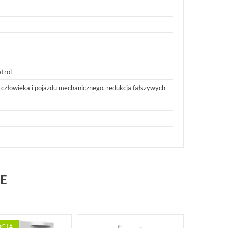
trol
 człowieka i pojazdu mechanicznego, redukcja fałszywych
E
CJA