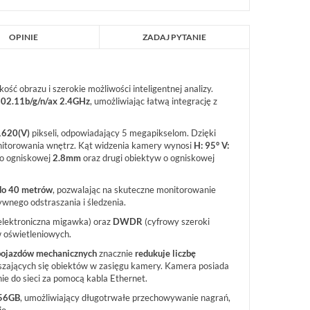
OPINIE
ZADAJ PYTANIE
ość obrazu i szerokie możliwości inteligentnej analizy.
802.11b/g/n/ax 2.4GHz
, umożliwiając łatwą integrację z
1620(V)
pikseli, odpowiadający 5 megapikselom. Dzięki
nitorowania wnętrz. Kąt widzenia kamery wynosi
H: 95° V:
 o ogniskowej
2.8mm
oraz drugi obiektyw o ogniskowej
do 40 metrów
, pozwalając na skuteczne monitorowanie
ywnego odstraszania i śledzenia.
lektroniczna migawka) oraz
DWDR
(cyfrowy szeroki
w oświetleniowych.
 pojazdów mechanicznych
znacznie
redukuje liczbę
zających się obiektów w zasięgu kamery. Kamera posiada
ie do sieci za pomocą kabla Ethernet.
256GB
, umożliwiający długotrwałe przechowywanie nagrań,