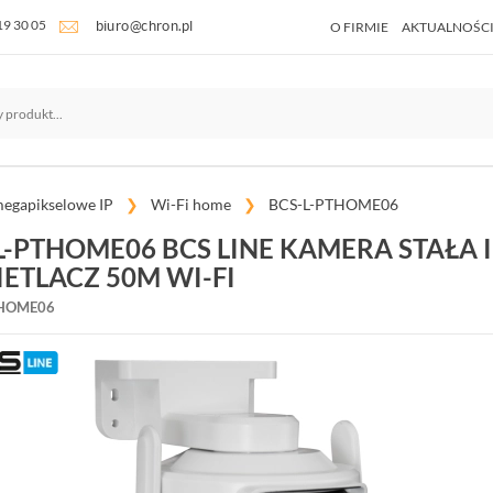
19 30 05
O FIRMIE
AKTUALNOŚC
egapikselowe IP
Wi-Fi home
BCS-L-PTHOME06
L-PTHOME06 BCS LINE KAMERA STAŁA
ETLACZ 50M WI-FI
THOME06