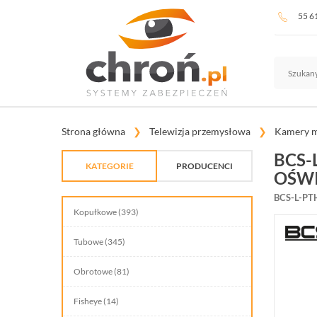
55 6
Strona główna
Telewizja przemysłowa
Kamery m
BCS-
KATEGORIE
PRODUCENCI
OŚWI
TELEWIZJA PRZEMYSŁOWA
BCS-L-P
Kopułkowe (393)
SYSTEMY ALARMOWE
Tubowe (345)
SYSTEMY PPOŻ
Obrotowe (81)
WIDEODOMOFONY I DOMOFONY
Fisheye (14)
KONTROLA DOSTĘPU