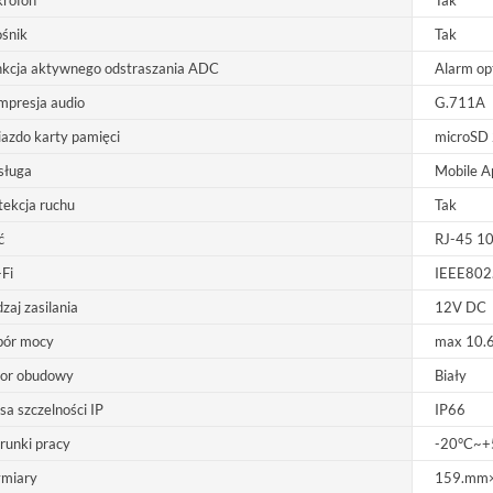
krofon
Tak
śnik
Tak
nkcja aktywnego odstraszania ADC
Alarm op
mpresja audio
G.711A
azdo karty pamięci
microSD
sługa
Mobile Ap
ekcja ruchu
Tak
ć
RJ-45 1
Fi
IEEE802
zaj zasilania
12V DC
bór mocy
max 10.
lor obudowy
Biały
sa szczelności IP
IP66
runki pracy
-20°C~+
miary
159.mm