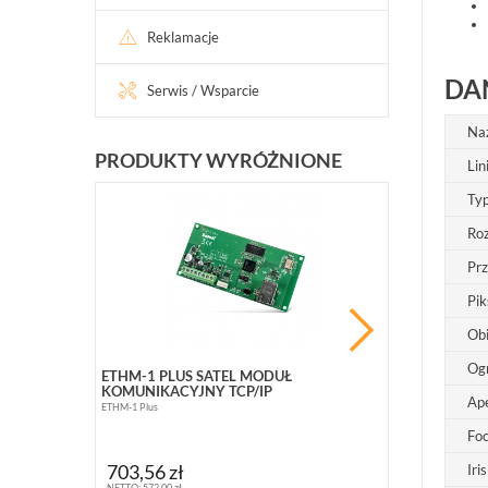
Reklamacje
DA
Serwis / Wsparcie
Na
PRODUKTY WYRÓŻNIONE
Lin
Ty
PROMOCJ
Roz
Pr
Pik
Ob
Og
ETHM-1 PLUS SATEL MODUŁ
BCS-B-SP08G
KOMUNIKACYJNY TCP/IP
10 PORTOWY (
Ap
ETHM-1 Plus
BCS-B-SP08G02G
Fo
363,10 zł
703,56 zł
Iris
NETTO: 295,20 zł
NETTO: 572,00 zł