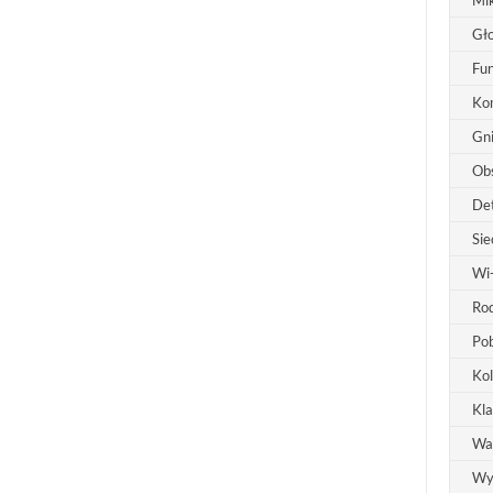
Mi
Gło
Fu
Ko
Gni
Ob
Det
Sie
Wi-
Rod
Po
Ko
Kla
Wa
Wy