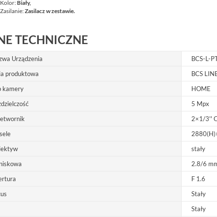
Kolor:
Biały,
Zasilanie:
Zasilacz w zestawie
.
NE TECHNICZNE
zwa Urządzenia
BCS-L-
ia produktowa
BCS LIN
p kamery
HOME
A
dzielczość
5 Mpx
zetwornik
2×1/3''
sele
2880(H)
iektyw
stały
niskowa
2.8/6 m
02G BCS BASIC SWITCH POE
BCS-P-NVR0801-4K(3) BCS POINT
8XPOE GIGABIT,...
REJESTRATOR 8 KANAŁOWY IP 8MPX
ertura
F 1.6
BCS-P-NVR0801-4K(3)
cus
Stały
953,00 zł
Stały
NETTO: 774,80 zł