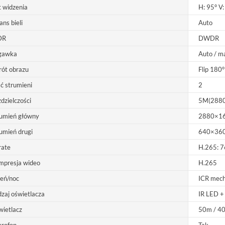
 widzenia
H: 95° V:
ans bieli
Auto
DR
DWDR
gawka
Auto / 
ót obrazu
Flip 180°
ść strumieni
2
dzielczości
5M(2880
rumień główny
2880×1
umień drugi
640×36
rate
H.265: 
mpresja wideo
H.265
eń/noc
ICR mecha
zaj oświetlacza
IR LED +
ietlacz
50m / 4