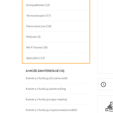
INTELIGENTNY BUDYNEK
Kompaktowe (12)
SIECI LAN, WLAN
Termowizyjne (57)
ZASILANIE, TRANSMISJA, UPS-Y
Panoramiczne (18)
AKCESORIA
Pinhole (3)
WIEŻE MOBILNE
Wi-Fi home (18)
LICENCJE BCS MANAGER
Specjalne (12)
ZESTAWY
A MOŻE ZAINTERESUJE CIĘ:
Kamery z funkcją zliczania osób
Kamery z funkcją autotracking
Kamery z funkcją mapy cieplnej
Kamery z funkcją rozpoznawania tablic