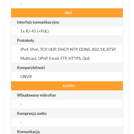
-
SIEĆ
Interfejs komunikacyjny
1x RJ-45 (+PoE)
Protokoły
IPv4, IPv6, TCP, UDP, DHCP, NTP, DDNS, 802.1X, RTSP,
Multicast, UPnP, Email, FTP, HTTPS, QoS
Kompatybilność
ONVIF
AUDIO
Wbudowany mikrofon
-
Kompresja audio
-
Komunikacja