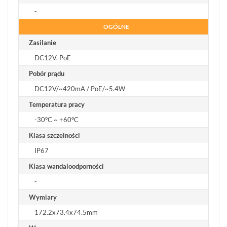
-
OGÓLNE
Zasilanie
DC12V, PoE
Pobór prądu
DC12V/~420mA / PoE/~5.4W
Temperatura pracy
-30°C ~ +60°C
Klasa szczelności
IP67
Klasa wandaloodporności
-
Wymiary
172.2x73.4x74.5mm