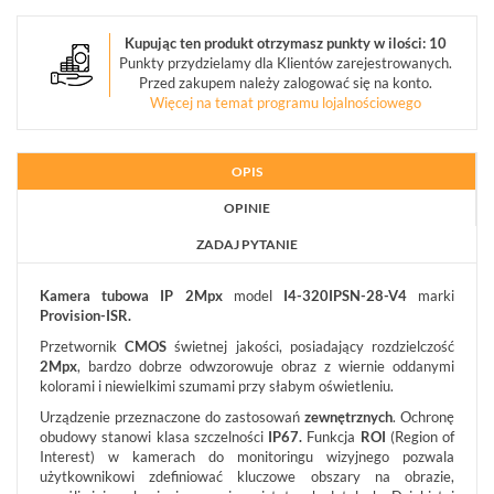
OBIEKTYWY
Kupując ten produkt otrzymasz punkty w ilości: 10
MEGAPIKSELOWE
Punkty przydzielamy dla Klientów zarejestrowanych.
(5)
Przed zakupem należy zalogować się na konto.
Więcej na temat programu lojalnościowego
URZĄDZENIA
MAGAZYNUJĄCE
(3)
OPIS
MONITORY
OPINIE
PRZEMYSŁOWE
(7)
ZADAJ PYTANIE
DEKODERY
Kamera tubowa IP
2Mpx
model
I4-320IPSN-28-V4
marki
(1)
Provision-ISR.
Przetwornik
CMOS
świetnej jakości, posiadający rozdzielczość
AKCESORIA
2Mpx
, bardzo dobrze odwzorowuje obraz z wiernie oddanymi
CCTV
kolorami i niewielkimi szumami przy słabym oświetleniu.
(17)
Urządzenie przeznaczone do zastosowań
zewnętrznych
. Ochronę
obudowy stanowi klasa szczelności
IP67.
Funkcja
ROI
(Region of
ZESTAWY
Interest) w kamerach do monitoringu wizyjnego pozwala
IP
użytkownikowi zdefiniować kluczowe obszary na obrazie,
(1)