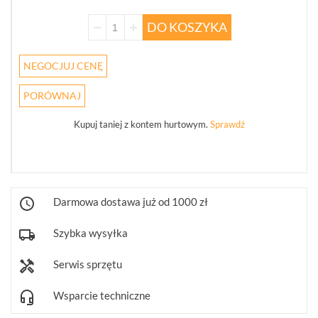
WSZYSTKO
DO KOSZYKA
REJESTRATORY
SIECIOWE
IP
NEGOCJUJ CENĘ
(274)
PORÓWNAJ
KAMERY
4W1
Kupuj taniej z kontem hurtowym.
Sprawdź
(68)
REJESTRATORY
5W1
(30)
Darmowa dostawa już od 1000 zł
PUSZKI
I
Szybka wysyłka
UCHWYTY
(246)
Serwis sprzętu
KLAWIATURY
STERUJĄCE
Wsparcie techniczne
(10)