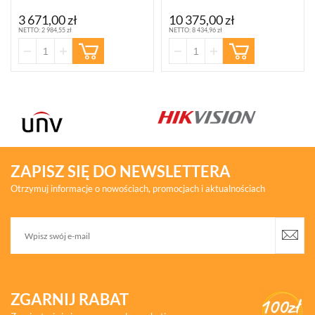
3 671,00 zł
10 375,00 zł
NETTO: 2 984,55 zł
NETTO: 8 434,96 zł
ZAPISZ SIĘ DO NEWSLETTERA
Otrzymuj informacje o nowościach, promocjach i aktualnościach
ZGARNIJ RABAT