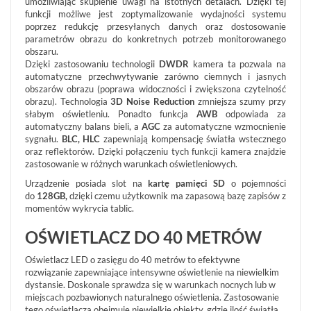
umożliwiając skupienie uwagi na istotnych detalach. Dzięki tej
funkcji możliwe jest zoptymalizowanie wydajności systemu
POKAŻ
poprzez redukcję przesyłanych danych oraz dostosowanie
WSZYSTKO
parametrów obrazu do konkretnych potrzeb monitorowanego
obszaru.
SYSTEMY
Dzięki zastosowaniu technologii
DWDR
kamera ta pozwala na
ALARMOWE
automatyczne przechwytywanie zarówno ciemnych i jasnych
SYSTEMY
obszarów obrazu (poprawa widoczności i zwiększona czytelność
PPOŻ
obrazu). Technologia
3D Noise Reduction
zmniejsza szumy przy
słabym oświetleniu. Ponadto funkcja
AWB
odpowiada za
WIDEODOMOFONY
automatyczny balans bieli, a
AGC
za automatyczne wzmocnienie
I
sygnału.
BLC, HLC
zapewniają kompensację światła wstecznego
DOMOFONY
oraz reflektorów. Dzięki połączeniu tych funkcji kamera znajdzie
KONTROLA
zastosowanie w różnych warunkach oświetleniowych.
DOSTĘPU
Urządzenie posiada slot na
kartę pamięci SD
o pojemności
INTELIGENTNY
do
128GB,
dzięki czemu użytkownik ma zapasową bazę zapisów z
BUDYNEK
momentów wykrycia tablic.
SIECI
OŚWIETLACZ DO 40 METRÓW
LAN,
WLAN
Oświetlacz LED o zasięgu do 40 metrów to efektywne
ZASILANIE,
rozwiązanie zapewniające intensywne oświetlenie na niewielkim
TRANSMISJA,
dystansie. Doskonale sprawdza się w warunkach nocnych lub w
UPS-
miejscach pozbawionych naturalnego oświetlenia. Zastosowanie
Y
tego oświetlacza obejmuje niewielkie obiekty, gdzie ilość światła