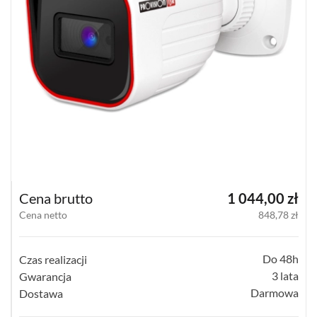
KOMPAKTOWE
(12)
TERMOWIZYJNE
(57)
PANORAMICZNE
(18)
PINHOLE
(3)
WI-
Cena brutto
1 044,00 zł
FI
Cena netto
848,78 zł
HOME
(18)
Do 48h
Czas realizacji
SPECJALNE
(12)
3 lata
Gwarancja
Darmowa
Dostawa
POKAŻ