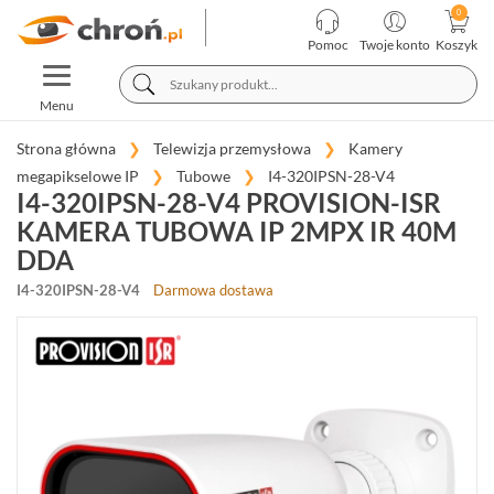
KATEGORIE
PRODUCENCI
Pomoc
Twoje konto
Koszyk
TOGGLE
TELEWIZJA
NAVIGATION
PRZEMYSŁOWA
Menu
KAMERY
Strona główna
Telewizja przemysłowa
Kamery
MEGAPIKSELOWE
megapikselowe IP
Tubowe
I4-320IPSN-28-V4
IP
I4-320IPSN-28-V4 PROVISION-ISR
(981)
KAMERA TUBOWA IP 2MPX IR 40M
KOPUŁKOWE
DDA
(409)
I4-320IPSN-28-V4
Darmowa dostawa
TUBOWE
(352)
OBROTOWE
(86)
FISHEYE
(14)