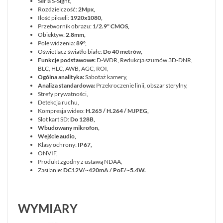
Seria S-Sight,
Informacje
Rozdzielczość:
2Mpx,
Ilość pikseli:
1920x1080,
Przetwornik obrazu:
1/2.9" CMOS,
REKLAMACJE
Obiektyw:
2.8mm,
O
KONTAKT
FIRMIE
Pole widzenia:
89°
,
DANE
CENNIKI
Oświetlacz światło białe:
Do 40 metrów,
SKLEPU
AKTUALNOŚCI
Funkcje podstawowe:
D-WDR, Redukcja szumów 3D-DNR,
OPROGRAMOWANIE
REGULAMIN
OPINIE
BLC, HLC, AWB, AGC, ROI,
DOSTAWA
Ogólna analityka:
Sabotaż kamery,
POLITYKA
SZKOLENIA
ZWROT
PRYWATNOŚCI
Analiza standardowa:
Przekroczenie linii, obszar sterylny,
MONTAŻ
Strefy prywatności,
SERWIS
KODY
Detekcja ruchu,
WSPÓŁPRACA
I
RABATOWE
Kompresja wideo:
H.265 / H.264 / MJPEG,
Slot kart SD:
Do 128B,
Wbudowany mikrofon,
Wejście audio,
Klasy ochrony:
IP67,
ONVIF,
Produkt zgodny z ustawą NDAA,
Zasilanie:
DC12V/~420mA / PoE/~5.4W.
WYMIARY