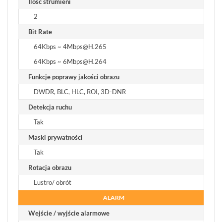
Ilość strumieni
2
Bit Rate
64Kbps ~ 4Mbps@H.265
64Kbps ~ 6Mbps@H.264
Funkcje poprawy jakości obrazu
DWDR, BLC, HLC, ROI, 3D-DNR
Detekcja ruchu
Tak
Maski prywatności
Tak
Rotacja obrazu
Lustro/ obrót
ALARM
Wejście / wyjście alarmowe