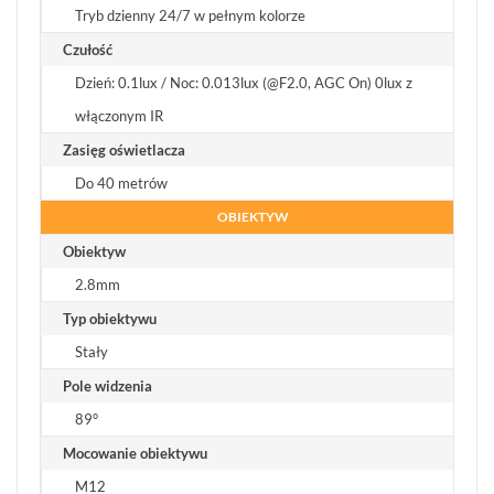
Tryb dzienny 24/7 w pełnym kolorze
Czułość
Dzień: 0.1lux / Noc: 0.013lux (@F2.0, AGC On) 0lux z
włączonym IR
Zasięg oświetlacza
Do 40 metrów
OBIEKTYW
Obiektyw
2.8mm
Typ obiektywu
Stały
Pole widzenia
89°
Mocowanie obiektywu
M12