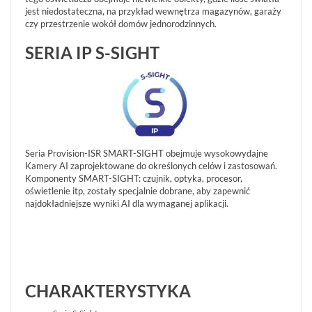
jest niedostateczna, na przykład wewnętrza magazynów, garaży
AKCESORIA
czy przestrzenie wokół domów jednorodzinnych.
WIEŻE
MOBILNE
SERIA IP S-SIGHT
LICENCJE
BCS
MANAGER
ZESTAWY
WYPRZEDAŻ
(28)
Seria Provision-ISR SMART-SIGHT obejmuje wysokowydajne
NOWOŚCI
Kamery AI zaprojektowane do określonych celów i zastosowań.
(102)
Komponenty SMART-SIGHT: czujnik, optyka, procesor,
PROMOCJE
oświetlenie itp, zostały specjalnie dobrane, aby zapewnić
(74)
najdokładniejsze wyniki AI dla wymaganej aplikacji.
LOGOWANIE
REJESTRACJA
KONFIGURATOR
CHARAKTERYSTYKA