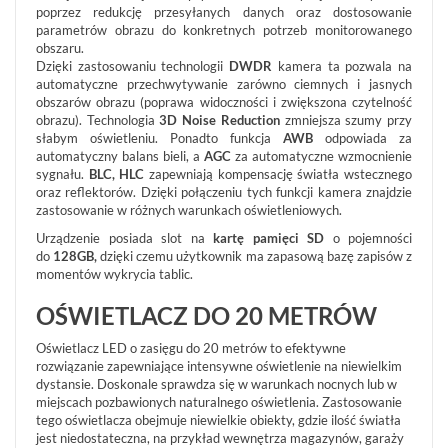
poprzez redukcję przesyłanych danych oraz dostosowanie
parametrów obrazu do konkretnych potrzeb monitorowanego
POKAŻ
obszaru.
WSZYSTKO
Dzięki zastosowaniu technologii
DWDR
kamera ta pozwala na
SYSTEMY
automatyczne przechwytywanie zarówno ciemnych i jasnych
ALARMOWE
obszarów obrazu (poprawa widoczności i zwiększona czytelność
obrazu). Technologia
3D Noise Reduction
zmniejsza szumy przy
SYSTEMY
słabym oświetleniu. Ponadto funkcja
AWB
odpowiada za
PPOŻ
automatyczny balans bieli, a
AGC
za automatyczne wzmocnienie
WIDEODOMOFONY
sygnału.
BLC, HLC
zapewniają kompensację światła wstecznego
I
oraz reflektorów. Dzięki połączeniu tych funkcji kamera znajdzie
DOMOFONY
zastosowanie w różnych warunkach oświetleniowych.
KONTROLA
Urządzenie posiada slot na
kartę pamięci SD
o pojemności
DOSTĘPU
do
128GB,
dzięki czemu użytkownik ma zapasową bazę zapisów z
momentów wykrycia tablic.
INTELIGENTNY
BUDYNEK
OŚWIETLACZ DO 20 METRÓW
SIECI
LAN,
Oświetlacz LED o zasięgu do 20 metrów to efektywne
WLAN
rozwiązanie zapewniające intensywne oświetlenie na niewielkim
dystansie. Doskonale sprawdza się w warunkach nocnych lub w
ZASILANIE,
miejscach pozbawionych naturalnego oświetlenia. Zastosowanie
TRANSMISJA,
UPS-
tego oświetlacza obejmuje niewielkie obiekty, gdzie ilość światła
Y
jest niedostateczna, na przykład wewnętrza magazynów, garaży