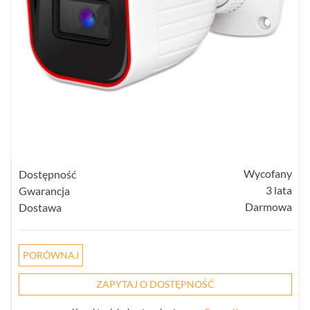
KOMPAKTOWE
(12)
TERMOWIZYJNE
(57)
PANORAMICZNE
(18)
PINHOLE
(3)
Wycofany
Dostępność
3 lata
Gwarancja
WI-
FI
Darmowa
Dostawa
HOME
(18)
PORÓWNAJ
SPECJALNE
(12)
ZAPYTAJ O DOSTĘPNOŚĆ
POKAŻ