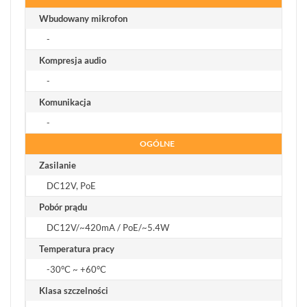
Wbudowany mikrofon
-
Kompresja audio
-
Komunikacja
-
OGÓLNE
Zasilanie
DC12V, PoE
Pobór prądu
DC12V/~420mA / PoE/~5.4W
Temperatura pracy
-30°C ~ +60°C
Klasa szczelności