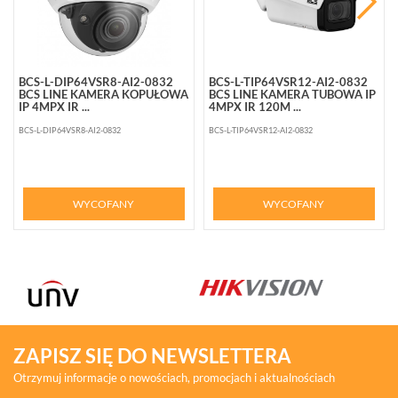
BCS-L-DIP64VSR8-AI2-0832
BCS-L-TIP64VSR12-AI2-0832
BCS LINE KAMERA KOPUŁOWA
BCS LINE KAMERA TUBOWA IP
IP 4MPX IR ...
4MPX IR 120M ...
BCS-L-DIP64VSR8-AI2-0832
BCS-L-TIP64VSR12-AI2-0832
WYCOFANY
WYCOFANY
ZAPISZ SIĘ DO NEWSLETTERA
Otrzymuj informacje o nowościach, promocjach i aktualnościach