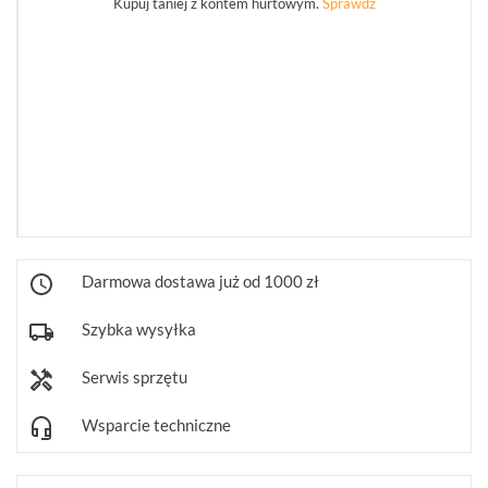
WSZYSTKO
Kupuj taniej z kontem hurtowym.
Sprawdź
REJESTRATORY
SIECIOWE
IP
(274)
KAMERY
4W1
(68)
REJESTRATORY
5W1
(30)
Darmowa dostawa już od 1000 zł
PUSZKI
Szybka wysyłka
I
UCHWYTY
Serwis sprzętu
(246)
Wsparcie techniczne
KLAWIATURY
STERUJĄCE
(10)