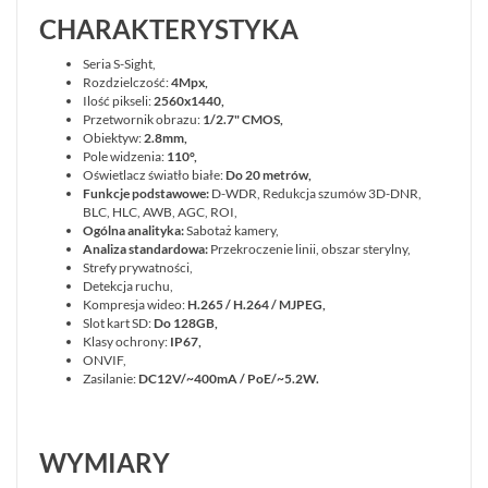
CHARAKTERYSTYKA
Seria S-Sight,
Rozdzielczość:
4Mpx,
Ilość pikseli:
2560x1440
,
Przetwornik obrazu:
1/2.7" CMOS,
Obiektyw:
2.8mm,
Pole widzenia:
110°
,
Oświetlacz światło białe:
Do 20 metrów,
Funkcje podstawowe:
D-WDR, Redukcja szumów 3D-DNR,
BLC, HLC, AWB, AGC, ROI,
Ogólna analityka:
Sabotaż kamery,
Analiza standardowa:
Przekroczenie linii, obszar sterylny,
Strefy prywatności,
Detekcja ruchu,
Kompresja wideo:
H.265 / H.264 / MJPEG,
Slot kart SD:
Do 128GB,
Klasy ochrony:
IP67,
ONVIF,
Zasilanie:
DC12V/~400mA / PoE/~5.2W.
WYMIARY