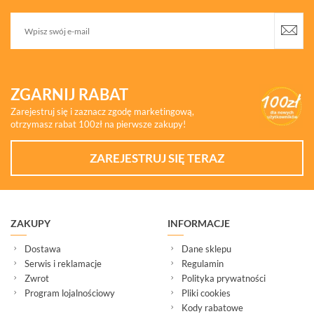
ZGARNIJ RABAT
Zarejestruj się i zaznacz zgodę marketingową,
otrzymasz rabat 100zł na pierwsze zakupy!
ZAREJESTRUJ SIĘ TERAZ
ZAKUPY
INFORMACJE
Dostawa
Dane sklepu
Serwis i reklamacje
Regulamin
Zwrot
Polityka prywatności
Program lojalnościowy
Pliki cookies
Kody rabatowe