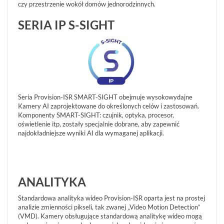
czy przestrzenie wokół domów jednorodzinnych.
AKCESORIA
SERIA IP S-SIGHT
WIEŻE
MOBILNE
LICENCJE
BCS
MANAGER
ZESTAWY
WYPRZEDAŻ
Seria Provision-ISR SMART-SIGHT obejmuje wysokowydajne
(29)
Kamery AI zaprojektowane do określonych celów i zastosowań.
NOWOŚCI
Komponenty SMART-SIGHT: czujnik, optyka, procesor,
(76)
oświetlenie itp, zostały specjalnie dobrane, aby zapewnić
najdokładniejsze wyniki AI dla wymaganej aplikacji.
PROMOCJE
(74)
LOGOWANIE
REJESTRACJA
ANALITYKA
Standardowa analityka wideo Provision-ISR oparta jest na prostej
KONFIGURATOR
analizie zmienności pikseli, tak zwanej „Video Motion Detection”
(VMD). Kamery obsługujące standardową analitykę wideo mogą