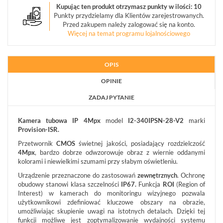
Kupując ten produkt otrzymasz punkty w ilości: 10
OBIEKTYWY
Punkty przydzielamy dla Klientów zarejestrowanych.
MEGAPIKSELOWE
Przed zakupem należy zalogować się na konto.
(5)
Więcej na temat programu lojalnościowego
URZĄDZENIA
MAGAZYNUJĄCE
OPIS
(3)
OPINIE
MONITORY
ZADAJ PYTANIE
PRZEMYSŁOWE
(7)
Kamera tubowa IP
4Mpx
model
I2-340IPSN-28-V2
marki
Provision-ISR.
DEKODERY
(1)
Przetwornik
CMOS
świetnej jakości, posiadający rozdzielczość
4Mpx
, bardzo dobrze odwzorowuje obraz z wiernie oddanymi
kolorami i niewielkimi szumami przy słabym oświetleniu.
AKCESORIA
CCTV
Urządzenie przeznaczone do zastosowań
zewnętrznych
. Ochronę
(17)
obudowy stanowi klasa szczelności
IP67.
Funkcja
ROI
(Region of
Interest) w kamerach do monitoringu wizyjnego pozwala
użytkownikowi zdefiniować kluczowe obszary na obrazie,
ZESTAWY
IP
umożliwiając skupienie uwagi na istotnych detalach. Dzięki tej
(1)
funkcji możliwe jest zoptymalizowanie wydajności systemu