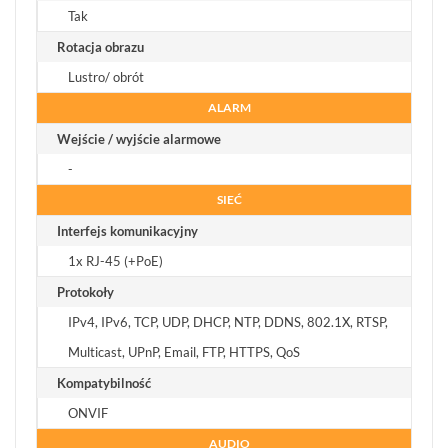
Tak
Rotacja obrazu
Lustro/ obrót
ALARM
Wejście / wyjście alarmowe
-
SIEĆ
Interfejs komunikacyjny
1x RJ-45 (+PoE)
Protokoły
IPv4, IPv6, TCP, UDP, DHCP, NTP, DDNS, 802.1X, RTSP,
Multicast, UPnP, Email, FTP, HTTPS, QoS
Kompatybilność
ONVIF
AUDIO