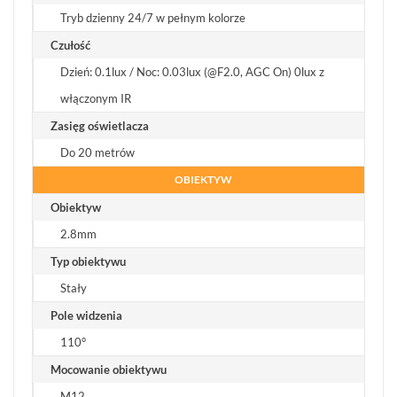
Tryb dzienny 24/7 w pełnym kolorze
Czułość
Dzień: 0.1lux / Noc: 0.03lux (@F2.0, AGC On) 0lux z
włączonym IR
Zasięg oświetlacza
Do 20 metrów
OBIEKTYW
Obiektyw
2.8mm
Typ obiektywu
Stały
Pole widzenia
110°
Mocowanie obiektywu
M12