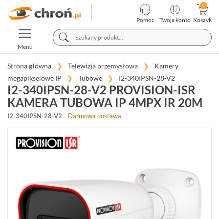
KATEGORIE
PRODUCENCI
Pomoc
Twoje konto
Koszyk
TOGGLE
TELEWIZJA
NAVIGATION
PRZEMYSŁOWA
Menu
KAMERY
Strona główna
Telewizja przemysłowa
Kamery
MEGAPIKSELOWE
megapikselowe IP
Tubowe
I2-340IPSN-28-V2
IP
I2-340IPSN-28-V2 PROVISION-ISR
(955)
KAMERA TUBOWA IP 4MPX IR 20M
KOPUŁKOWE
I2-340IPSN-28-V2
Darmowa dostawa
(393)
TUBOWE
(345)
OBROTOWE
(83)
FISHEYE
(14)