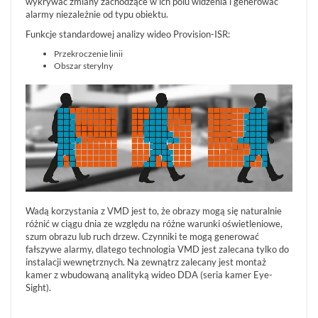
wykrywać zmiany zachodzące w ich polu widzenia i generować
Informacje
alarmy niezależnie od typu obiektu.
Funkcje standardowej analizy wideo Provision-ISR:
REKLAMACJE
O
KONTAKT
Przekroczenie linii
FIRMIE
DANE
Obszar sterylny
CENNIKI
SKLEPU
AKTUALNOŚCI
OPROGRAMOWANIE
REGULAMIN
OPINIE
DOSTAWA
POLITYKA
SZKOLENIA
ZWROT
PRYWATNOŚCI
MONTAŻ
SERWIS
KODY
WSPÓŁPRACA
I
RABATOWE
Wadą korzystania z VMD jest to, że obrazy mogą się naturalnie
różnić w ciągu dnia ze względu na różne warunki oświetleniowe,
szum obrazu lub ruch drzew. Czynniki te mogą generować
fałszywe alarmy, dlatego technologia VMD jest zalecana tylko do
instalacji wewnętrznych. Na zewnątrz zalecany jest montaż
kamer z wbudowaną analityką wideo DDA (seria kamer Eye-
Sight).