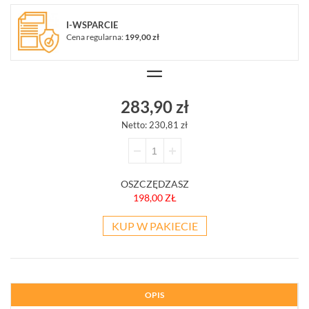
CZUJNIKI
RUCHU
I-WSPARCIE
DUALNE
Cena regularna:
199,00 zł
(16)
CZUJNIKI
TEMPERATURY
(4)
283,90 zł
CZUJNIKI
Netto: 230,81 zł
DYMU
I
TEMPERATURY
(6)
OSZCZĘDZASZ
198,00 ZŁ
CZUJNIKI
GAZU
(5)
KUP W PAKIECIE
CZUJNIKI
CZADU
(1)
OPIS