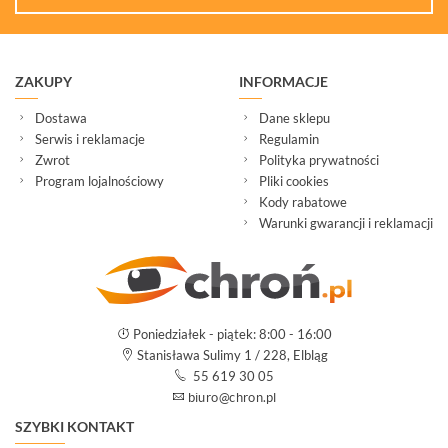
ZESTAWY
WYPRZEDAŻ
(29)
ZAKUPY
INFORMACJE
NOWOŚCI
(102)
Dostawa
Dane sklepu
PROMOCJE
Serwis i reklamacje
Regulamin
(74)
Zwrot
Polityka prywatności
Program lojalnościowy
Pliki cookies
LOGOWANIE
Kody rabatowe
REJESTRACJA
Warunki gwarancji i reklamacji
KONFIGURATOR
Informacje
Poniedziałek - piątek: 8:00 - 16:00
Stanisława Sulimy 1 / 228, Elbląg
REKLAMACJE
55 619 30 05
O
KONTAKT
FIRMIE
DANE
CENNIKI
SKLEPU
AKTUALNOŚCI
SZYBKI KONTAKT
OPROGRAMOWANIE
REGULAMIN
OPINIE