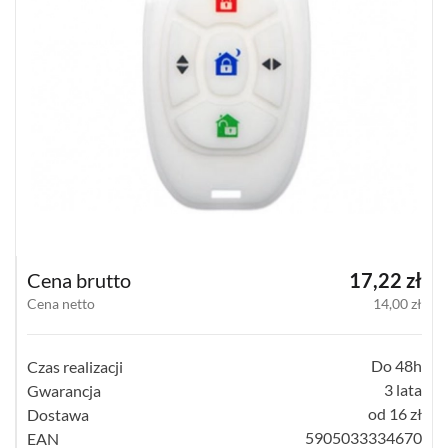
SATEL
MICRA
(14)
DSC
NEO
(22)
DSC
GTX2
(1)
Cena brutto
17,22 zł
DSC
POWERG
Cena netto
14,00 zł
(4)
JABLOTRON
Do 48h
Czas realizacji
10
3 lata
Gwarancja
JA-
10
od 16 zł
Dostawa
(15)
5905033334670
EAN