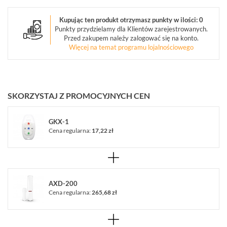
POWIADAMIANIE
(9)
Kupując ten produkt otrzymasz punkty w ilości: 0
Punkty przydzielamy dla Klientów zarejestrowanych.
SYGNALIZATORY
Przed zakupem należy zalogować się na konto.
(33)
Więcej na temat programu lojalnościowego
STEROWNIKI
RADIOWE
(15)
SKORZYSTAJ Z PROMOCYJNYCH CEN
MONITORING
ALARMOWY
GKX-1
(20)
Cena regularna:
17,22 zł
CZUJNIKI
(186)
CZUJNIKI
AXD-200
RUCHU
Cena regularna:
265,68 zł
PIR
(22)