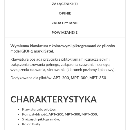
CZUJNIKI
ZAŁĄCZNIKI (1)
ZALANIA
(3)
OPINIE
ZADAJ PYTANIE
CZUJNIKI
OCHRONY
POWIĄZANE (1)
OBWODOWEJ
(79)
Wymienna klawiatura z kolorowymi piktogramami do pilotów
model
GKX-1
marki
Satel.
CZUJNIKI
ZBICIA
Klawiatura posiada przyciski z piktogramami oznaczającymi:
SZYBY
załączenia czuwania pełnego, załączenia czuwania nocnego,
(3)
wyłączenia czuwania, sterowania (kierunek poziomy i pionowy).
Dedykowana dla pilotów:
APT–200, MPT–300, MPT–350.
CZUJNIKI
UNIWERSALNE
(7)
CHARAKTERYSTYKA
TESTERY
CZUJEK
Klawiatura do pilotów,
(4)
Kompatybliność:
APT–200, MPT–300, MPT–350,
5 różnych piktogramów,
Kolor:
Biały.
AKCESORIA
DO