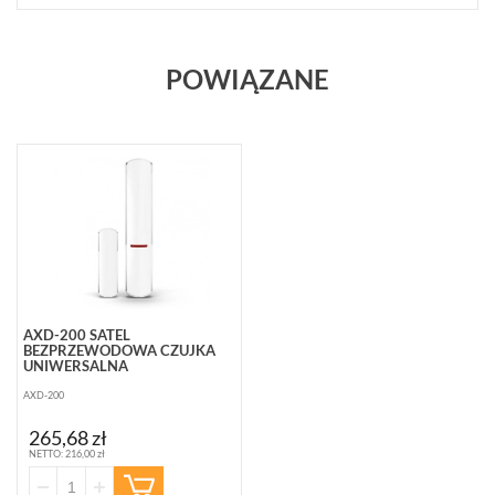
CZUJEK
(37)
POWIĄZANE
POKAŻ
WSZYSTKO
ZASILANIE
(40)
OBUDOWY
(32)
AUTOALARMY
(4)
AXD-200 SATEL
BEZPRZEWODOWA CZUJKA
AKCESORIA
UNIWERSALNA
(86)
AXD-200
POKAŻ
265,68 zł
WSZYSTKO
NETTO: 216,00 zł
SYSTEMY