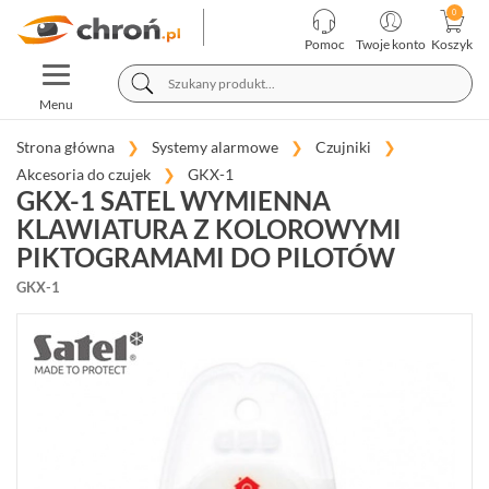
KATEGORIE
PRODUCENCI
Pomoc
Twoje konto
Koszyk
TOGGLE
TELEWIZJA
NAVIGATION
PRZEMYSŁOWA
Menu
SYSTEMY
ALARMOWE
Strona główna
Systemy alarmowe
Czujniki
Akcesoria do czujek
GKX-1
GKX-1 SATEL WYMIENNA
SATEL
INTEGRA
KLAWIATURA Z KOLOROWYMI
(65)
PIKTOGRAMAMI DO PILOTÓW
SATEL
GKX-1
PERFECTA
(19)
SATEL
VERSA
(15)
SATEL
ABAX
(35)