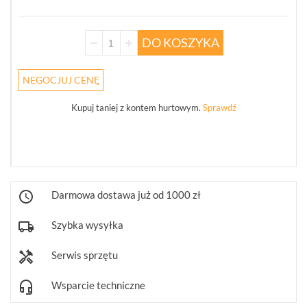
JABLOTRON
100
DO KOSZYKA
JA-
100
(207)
NEGOCJUJ CENĘ
JABLOTRON
OASIS
Kupuj taniej z kontem hurtowym.
Sprawdź
JA-
80
(1)
JABLOTRON
MERCURY
Darmowa dostawa już od 1000 zł
(8)
Szybka wysyłka
PULSON
ALARM
4G
Serwis sprzętu
(6)
Wsparcie techniczne
KOMUNIKACJA
I