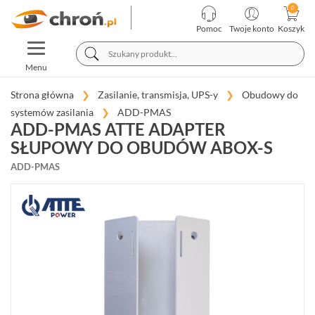
KATEGORIE
PRODUCENCI
Pomoc
Twoje konto
Koszyk
TOGGLE
TELEWIZJA
NAVIGATION
PRZEMYSŁOWA
Menu
SYSTEMY
ALARMOWE
Strona główna
Zasilanie, transmisja, UPS-y
Obudowy do
systemów zasilania
ADD-PMAS
SYSTEMY
ADD-PMAS ATTE ADAPTER
PPOŻ
SŁUPOWY DO OBUDÓW ABOX-S
WIDEODOMOFONY
I
ADD-PMAS
DOMOFONY
KONTROLA
DOSTĘPU
INTELIGENTNY
BUDYNEK
SIECI
LAN,
WLAN
ZASILANIE,
TRANSMISJA,