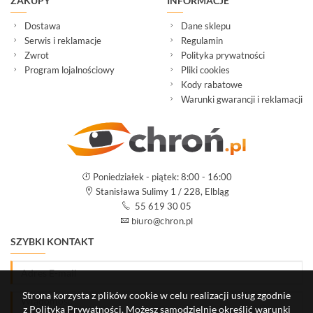
ZAKUPY
INFORMACJE
Dostawa
Dane sklepu
Serwis i reklamacje
Regulamin
Zwrot
Polityka prywatności
Program lojalnościowy
Pliki cookies
Kody rabatowe
Warunki gwarancji i reklamacji
Poniedziałek - piątek: 8:00 - 16:00
Stanisława Sulimy 1 / 228, Elbląg
55 619 30 05
SZYBKI KONTAKT
Strona korzysta z plików cookie w celu realizacji usług zgodnie
z
Polityką Prywatności
. Możesz samodzielnie określić warunki