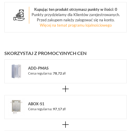
LICENCJE
Kupując ten produkt otrzymasz punkty w ilości: 0
BCS
Punkty przydzielamy dla Klientów zarejestrowanych.
MANAGER
Przed zakupem należy zalogować się na konto.
ZESTAWY
Więcej na temat programu lojalnościowego
WYPRZEDAŻ
(29)
NOWOŚCI
(87)
SKORZYSTAJ Z PROMOCYJNYCH CEN
PROMOCJE
(74)
ADD-PMAS
Cena regularna:
78,72 zł
LOGOWANIE
REJESTRACJA
KONFIGURATOR
ABOX-S1
Cena regularna:
97,17 zł
Informacje
REKLAMACJE
O
KONTAKT