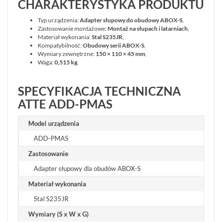
CHARAKTERYSTYKA PRODUKTU
Typ urządzenia:
Adapter słupowy do obudowy ABOX-S
,
Zastosowanie montażowe:
Montaż na słupach i latarniach
,
Materiał wykonania:
Stal S235JR
,
Kompatybilność:
Obudowy serii ABOX-S
,
Wymiary zewnętrzne:
150 × 110 × 45 mm
,
Waga:
0,515 kg
.
SPECYFIKACJA TECHNICZNA
ATTE ADD-PMAS
Model urządzenia
ADD-PMAS
Zastosowanie
Adapter słupowy dla obudów ABOX-S
Materiał wykonania
Stal S235JR
Wymiary (S x W x G)