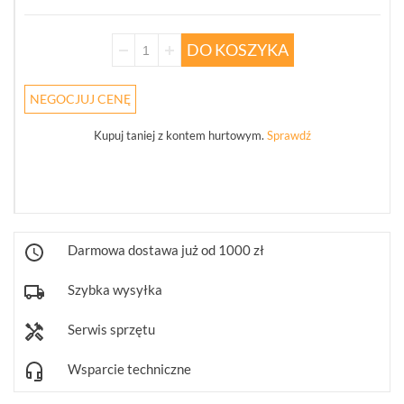
ZABEZPIECZENIA
PRZECIWPRZEPIĘCIOWE
(39)
DO KOSZYKA
OBUDOWY
NEGOCJUJ CENĘ
DO
SYSTEMÓW
ZASILANIA
Kupuj taniej z kontem hurtowym.
Sprawdź
(40)
AKCESORIA
ZASILANIA
(36)
Darmowa dostawa już od 1000 zł
AKUMULATORY
(10)
Szybka wysyłka
POKAŻ
WSZYSTKO
Serwis sprzętu
AKCESORIA
Wsparcie techniczne
WIEŻE
MOBILNE