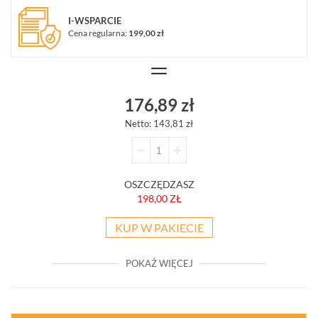
FIRMIE
DANE
CENNIKI
I-WSPARCIE
SKLEPU
AKTUALNOŚCI
Cena regularna:
199,00 zł
OPROGRAMOWANIE
REGULAMIN
OPINIE
DOSTAWA
POLITYKA
SZKOLENIA
ZWROT
PRYWATNOŚCI
MONTAŻ
SERWIS
KODY
WSPÓŁPRACA
I
RABATOWE
176,89 zł
Netto: 143,81 zł
OSZCZĘDZASZ
198,00 ZŁ
KUP W PAKIECIE
POKAŻ WIĘCEJ