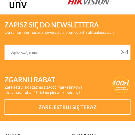
ZAPISZ SIĘ DO NEWSLETTERA
Otrzymuj informacje o nowościach, promocjach i aktualnościach
ZGARNIJ RABAT
Zarejestruj się i zaznacz zgodę marketingową,
otrzymasz rabat 100zł na pierwsze zakupy!
ZAREJESTRUJ SIĘ TERAZ