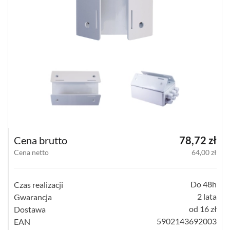
UPS-
Y
SYSTEMY
ZASILANIA
POE
(70)
ZASILACZE
(160)
SEPARATORY
GALWANICZNE
VIDEO
Cena brutto
78,72 zł
(3)
Cena netto
64,00 zł
TRANSMISJA
SYGNAŁU
(45)
Do 48h
Czas realizacji
2 lata
Gwarancja
UPS
od 16 zł
Dostawa
(6)
5902143692003
EAN