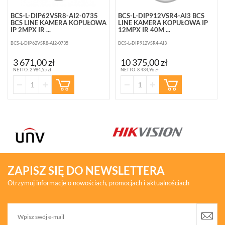
BCS-L-DIP62VSR8-AI2-0735
BCS-L-DIP912VSR4-AI3 BCS
BCS LINE KAMERA KOPUŁOWA
LINE KAMERA KOPUŁOWA IP
IP 2MPX IR ...
12MPX IR 40M ...
BCS-L-DIP62VSR8-AI2-0735
BCS-L-DIP912VSR4-AI3
3 671,00 zł
10 375,00 zł
NETTO: 2 984,55 zł
NETTO: 8 434,96 zł
ZAPISZ SIĘ DO NEWSLETTERA
Otrzymuj informacje o nowościach, promocjach i aktualnościach