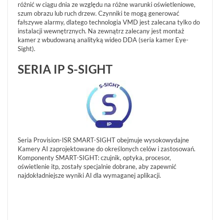
różnić w ciągu dnia ze względu na różne warunki oświetleniowe,
Informacje
szum obrazu lub ruch drzew. Czynniki te mogą generować
fałszywe alarmy, dlatego technologia VMD jest zalecana tylko do
instalacji wewnętrznych. Na zewnątrz zalecany jest montaż
REKLAMACJE
O
KONTAKT
kamer z wbudowaną analityką wideo DDA (seria kamer Eye-
FIRMIE
DANE
CENNIKI
Sight).
SKLEPU
AKTUALNOŚCI
OPROGRAMOWANIE
REGULAMIN
SERIA IP S-SIGHT
OPINIE
DOSTAWA
POLITYKA
SZKOLENIA
ZWROT
PRYWATNOŚCI
MONTAŻ
SERWIS
KODY
WSPÓŁPRACA
I
RABATOWE
Seria Provision-ISR SMART-SIGHT obejmuje wysokowydajne
Kamery AI zaprojektowane do określonych celów i zastosowań.
Komponenty SMART-SIGHT: czujnik, optyka, procesor,
oświetlenie itp, zostały specjalnie dobrane, aby zapewnić
najdokładniejsze wyniki AI dla wymaganej aplikacji.