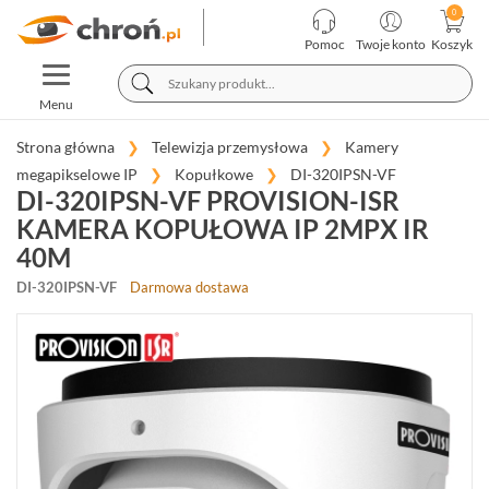
KATEGORIE
PRODUCENCI
Pomoc
Twoje konto
Koszyk
TOGGLE
TELEWIZJA
NAVIGATION
PRZEMYSŁOWA
Menu
KAMERY
Strona główna
Telewizja przemysłowa
Kamery
MEGAPIKSELOWE
megapikselowe IP
Kopułkowe
DI-320IPSN-VF
IP
DI-320IPSN-VF PROVISION-ISR
(981)
KAMERA KOPUŁOWA IP 2MPX IR
KOPUŁKOWE
40M
(409)
DI-320IPSN-VF
Darmowa dostawa
TUBOWE
(352)
OBROTOWE
(86)
FISHEYE
(14)