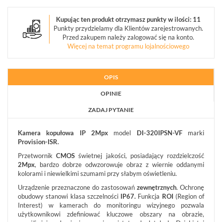
OBIEKTYWY
Kupując ten produkt otrzymasz punkty w ilości: 11
MEGAPIKSELOWE
Punkty przydzielamy dla Klientów zarejestrowanych.
(5)
Przed zakupem należy zalogować się na konto.
Więcej na temat programu lojalnościowego
URZĄDZENIA
MAGAZYNUJĄCE
(3)
OPIS
MONITORY
OPINIE
PRZEMYSŁOWE
(7)
ZADAJ PYTANIE
DEKODERY
Kamera kopułowa IP
2Mpx
model
DI-320IPSN-VF
marki
(1)
Provision-ISR.
Przetwornik
CMOS
świetnej jakości, posiadający rozdzielczość
AKCESORIA
2Mpx
, bardzo dobrze odwzorowuje obraz z wiernie oddanymi
CCTV
kolorami i niewielkimi szumami przy słabym oświetleniu.
(17)
Urządzenie przeznaczone do zastosowań
zewnętrznych
. Ochronę
obudowy stanowi klasa szczelności
IP67.
Funkcja
ROI
(Region of
ZESTAWY
Interest) w kamerach do monitoringu wizyjnego pozwala
IP
użytkownikowi zdefiniować kluczowe obszary na obrazie,
(1)