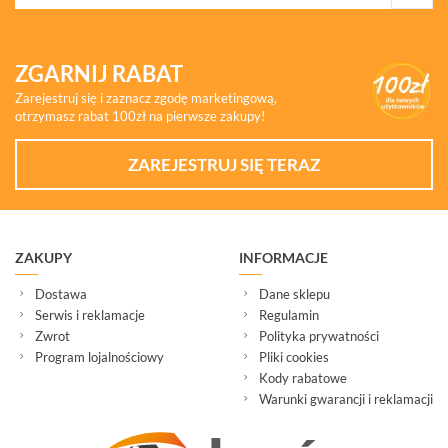
ZGARNIJ RABAT
Zarejestruj się i zaznacz zgodę marketingową,
otrzymasz rabat 100zł na pierwsze zakupy!
ZAREJESTRUJ SIĘ TERAZ
ZAKUPY
INFORMACJE
Dostawa
Dane sklepu
Serwis i reklamacje
Regulamin
Zwrot
Polityka prywatności
Program lojalnościowy
Pliki cookies
Kody rabatowe
Warunki gwarancji i reklamacji