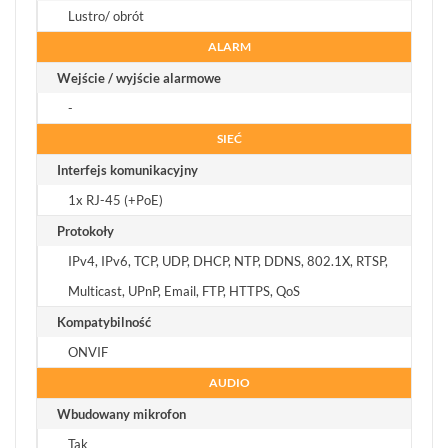
Lustro/ obrót
ALARM
Wejście / wyjście alarmowe
-
SIEĆ
Interfejs komunikacyjny
1x RJ-45 (+PoE)
Protokoły
IPv4, IPv6, TCP, UDP, DHCP, NTP, DDNS, 802.1X, RTSP,
Multicast, UPnP, Email, FTP, HTTPS, QoS
Kompatybilność
ONVIF
AUDIO
Wbudowany mikrofon
Tak