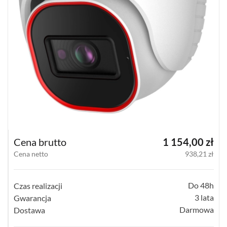
KOMPAKTOWE
(12)
TERMOWIZYJNE
(57)
PANORAMICZNE
(18)
PINHOLE
(3)
WI-
Cena brutto
1 154,00 zł
FI
Cena netto
938,21 zł
HOME
(18)
Do 48h
Czas realizacji
SPECJALNE
(12)
3 lata
Gwarancja
Darmowa
Dostawa
POKAŻ