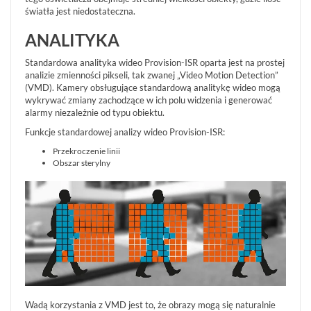
światła jest niedostateczna.
AKCESORIA
WIEŻE
ANALITYKA
MOBILNE
LICENCJE
Standardowa analityka wideo Provision-ISR oparta jest na prostej
BCS
analizie zmienności pikseli, tak zwanej „Video Motion Detection”
MANAGER
(VMD). Kamery obsługujące standardową analitykę wideo mogą
wykrywać zmiany zachodzące w ich polu widzenia i generować
ZESTAWY
alarmy niezależnie od typu obiektu.
WYPRZEDAŻ
Funkcje standardowej analizy wideo Provision-ISR:
(29)
Przekroczenie linii
NOWOŚCI
Obszar sterylny
(102)
PROMOCJE
(74)
LOGOWANIE
REJESTRACJA
KONFIGURATOR
Wadą korzystania z VMD jest to, że obrazy mogą się naturalnie