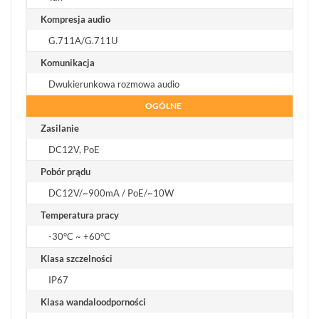
Kompresja audio
G.711A/G.711U
Komunikacja
Dwukierunkowa rozmowa audio
OGÓLNE
Zasilanie
DC12V, PoE
Pobór prądu
DC12V/~900mA / PoE/~10W
Temperatura pracy
-30°C ~ +60°C
Klasa szczelności
IP67
Klasa wandaloodporności