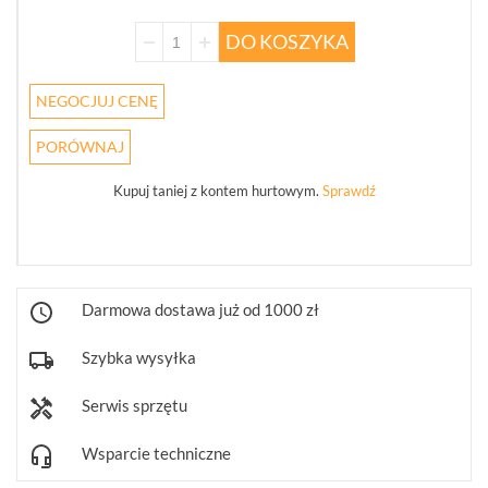
WSZYSTKO
DO KOSZYKA
REJESTRATORY
SIECIOWE
IP
NEGOCJUJ CENĘ
(274)
PORÓWNAJ
KAMERY
4W1
Kupuj taniej z kontem hurtowym.
Sprawdź
(68)
REJESTRATORY
5W1
(30)
Darmowa dostawa już od 1000 zł
PUSZKI
I
Szybka wysyłka
UCHWYTY
(246)
Serwis sprzętu
KLAWIATURY
STERUJĄCE
Wsparcie techniczne
(10)