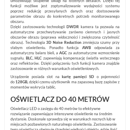
umożliwiając skupienie uwagi na istotnych detalach. Dzięki tej
funkcji możliwe jest zoptymalizowanie wydajności systemu
POKAŻ
poprzez redukcję przesyłanych danych oraz dostosowanie
WSZYSTKO
parametrów obrazu do konkretnych potrzeb monitorowanego
obszaru.
SYSTEMY
Dzięki zastosowaniu technologii
DWDR
kamera ta pozwala na
ALARMOWE
automatyczne przechwytywanie zarówno ciemnych i jasnych
SYSTEMY
obszarów obrazu (poprawa widoczności i zwiększona czytelność
PPOŻ
obrazu). Technologia
3D Noise Reduction
zmniejsza szumy przy
słabym oświetleniu. Ponadto funkcja
AWB
odpowiada za
WIDEODOMOFONY
automatyczny balans bieli, a
AGC
za automatyczne wzmocnienie
I
sygnału.
BLC, HLC
zapewniają kompensację światła wstecznego
DOMOFONY
oraz reflektorów. Dzięki połączeniu tych funkcji kamera znajdzie
KONTROLA
zastosowanie w różnych warunkach oświetleniowych.
DOSTĘPU
Urządzenie posiada slot na
kartę pamięci SD
o pojemności
INTELIGENTNY
do
128GB,
dzięki czemu użytkownik ma zapasową bazę zapisów z
BUDYNEK
momentów wykrycia tablic.
SIECI
OŚWIETLACZ DO 40 METRÓW
LAN,
WLAN
Oświetlacz LED o zasięgu do 40 metrów to efektywne
ZASILANIE,
rozwiązanie zapewniające intensywne oświetlenie na średnim
TRANSMISJA,
dystansie. Doskonale sprawdza się w warunkach nocnych lub w
UPS-
miejscach pozbawionych naturalnego oświetlenia. Zastosowanie
Y
tego oświetlacza obejmuje śtredniej wielkości obiekty, gdzie ilość