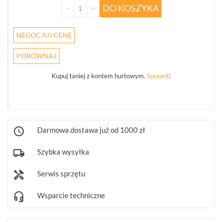
DO KOSZYKA
CENTRALE
ALARMOWE
(2)
NEGOCJUJ CENĘ
CZUJNIKI
PORÓWNAJ
BEZPRZEWODOWE
(5)
Kupuj taniej z kontem hurtowym.
Sprawdź
KLAWIATURY
BEZPRZEWODOWE
(1)
Darmowa dostawa już od 1000 zł
SYGNALIZATORY
BEZPRZEWODOWE
(4)
Szybka wysyłka
ELEMENTY
Serwis sprzętu
PRZEWODOWE
(3)
Wsparcie techniczne
AKCESORIA
(2)