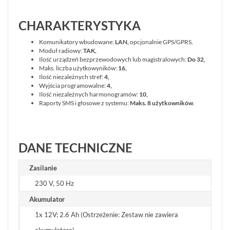
SIECI
LAN,
CHARAKTERYSTYKA
WLAN
Komunikatory wbudowane:
LAN,
opcjonalnie GPS/GPRS,
ZASILANIE,
Moduł radiowy:
TAK,
TRANSMISJA,
Ilość urządzeń bezprzewodowych lub magistralowych:
Do 32,
UPS-
Maks. liczba użytkowyników:
16,
Y
Ilość niezależnych stref:
4,
AKCESORIA
Wyjścia programowalne:
4,
Ilość niezależnych harmonogramów:
10,
WIEŻE
Raporty SMS i głosowe z systemu:
Maks. 8 użytkowników
.
MOBILNE
LICENCJE
BCS
MANAGER
DANE TECHNICZNE
ZESTAWY
WYPRZEDAŻ
Zasilanie
(29)
230 V, 50 Hz
NOWOŚCI
(102)
Akumulator
PROMOCJE
1x 12V; 2.6 Ah (Ostrzeżenie: Zestaw nie zawiera
(74)