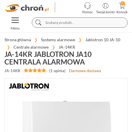
KATEGORIE
PRODUCENCI
Pomoc
Twoje konto
Koszyk
TOGGLE
TELEWIZJA
NAVIGATION
PRZEMYSŁOWA
Menu
SYSTEMY
ALARMOWE
Strona główna
Systemy alarmowe
Jablotron 10 JA-10
Centrale alarmowe
JA-14KR
JA-14KR JABLOTRON JA10
SATEL
INTEGRA
CENTRALA ALARMOWA
(65)


JA-14KR
(1 opinia)
Darmowa dostawa
SATEL
PERFECTA
(19)
SATEL
VERSA
(15)
SATEL
ABAX
(35)