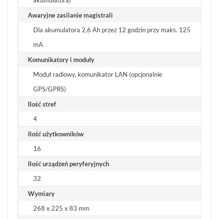
akumulatora)
LOGOWANIE
Awaryjne zasilanie magistrali
REJESTRACJA
Dla akumulatora 2,6 Ah przez 12 godzin przy maks. 125
mA
KONFIGURATOR
Komunikatory i moduły
Moduł radiowy, komunikator LAN (opcjonalnie
Informacje
GPS/GPRS)
REKLAMACJE
Ilość stref
O
KONTAKT
FIRMIE
DANE
CENNIKI
4
SKLEPU
AKTUALNOŚCI
OPROGRAMOWANIE
Ilość użytkowników
REGULAMIN
OPINIE
DOSTAWA
POLITYKA
16
SZKOLENIA
ZWROT
PRYWATNOŚCI
MONTAŻ
Ilość urządzeń peryferyjnych
SERWIS
KODY
WSPÓŁPRACA
I
RABATOWE
32
Wymiary
268 x 225 x 83 mm