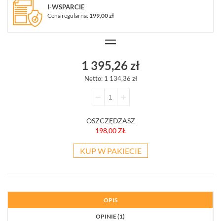
(6)
I-WSPARCIE
Cena regularna:
199,00 zł
KOMUNIKACJA
I
POWIADAMIANIE
(9)
1 395,26 zł
SYGNALIZATORY
Netto: 1 134,36 zł
(33)
STEROWNIKI
RADIOWE
(15)
OSZCZĘDZASZ
198,00 ZŁ
MONITORING
ALARMOWY
KUP W PAKIECIE
(20)
CZUJNIKI
(186)
OPIS
ZASILANIE
OPINIE (1)
(40)