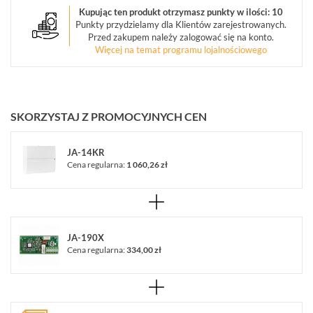
Kupując ten produkt otrzymasz punkty w ilości: 10
POKAŻ
Punkty przydzielamy dla Klientów zarejestrowanych.
WSZYSTKO
Przed zakupem należy zalogować się na konto.
Więcej na temat programu lojalnościowego
JABLOTRON
100
JA-
100
(207)
SKORZYSTAJ Z PROMOCYJNYCH CEN
JABLOTRON
JA-14KR
OASIS
Cena regularna:
1 060,26 zł
JA-
80
(1)
JABLOTRON
MERCURY
JA-190X
(8)
Cena regularna:
334,00 zł
PULSON
ALARM
4G