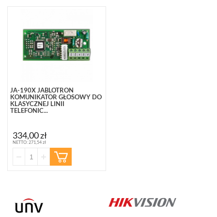
JA-190X JABLOTRON
KOMUNIKATOR GŁOSOWY DO
KLASYCZNEJ LINII
TELEFONIC...
JA-190X
334,00 zł
NETTO: 271,54 zł