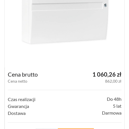
SATEL
MICRA
(14)
DSC
NEO
(22)
DSC
GTX2
(1)
Cena brutto
1 060,26 zł
Cena netto
862,00 zł
DSC
POWERG
(4)
Do 48h
Czas realizacji
JABLOTRON
5 lat
Gwarancja
10
Darmowa
Dostawa
JA-
10
(15)