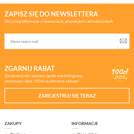
ZAPISZ SIĘ DO NEWSLETTERA
Otrzymuj informacje o nowościach, promocjach i aktualnościach
ZGARNIJ RABAT
Zarejestruj się i zaznacz zgodę marketingową,
otrzymasz rabat 100zł na pierwsze zakupy!
ZAREJESTRUJ SIĘ TERAZ
ZAKUPY
INFORMACJE