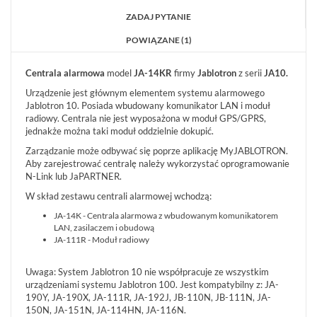
ZADAJ PYTANIE
OBUDOWY
POWIĄZANE (1)
(32)
Centrala alarmowa
AUTOALARMY
model
JA-14KR
firmy
Jablotron
z serii
JA10.
(4)
Urządzenie jest głównym elementem systemu alarmowego
Jablotron 10. Posiada wbudowany komunikator LAN i moduł
AKCESORIA
radiowy. Centrala nie jest wyposażona w moduł GPS/GPRS,
(86)
jednakże można taki moduł oddzielnie dokupić.
Zarządzanie może odbywać się poprze aplikację MyJABLOTRON.
POKAŻ
Aby zarejestrować centralę należy wykorzystać oprogramowanie
WSZYSTKO
N-Link lub JaPARTNER.
SYSTEMY
W skład zestawu centrali alarmowej wchodzą:
PPOŻ
JA-14K - Centrala alarmowa z wbudowanym komunikatorem
WIDEODOMOFONY
LAN, zasilaczem i obudową
I
JA-111R - Moduł radiowy
DOMOFONY
KONTROLA
Uwaga: System Jablotron 10 nie współpracuje ze wszystkim
DOSTĘPU
urządzeniami systemu Jablotron 100. Jest kompatybilny z: JA-
190Y, JA-190X, JA-111R, JA-192J, JB-110N, JB-111N, JA-
INTELIGENTNY
150N, JA-151N, JA-114HN, JA-116N.
BUDYNEK