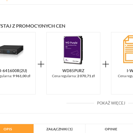
STAJ Z PROMOCYJNYCH CEN
-641600R(2U)
WD85PURZ
I-
gularna:
9 961,00 zł
Cena regularna:
2 070,71 zł
Cena reg
POKAŻ WIĘCEJ
OPIS
ZAŁĄCZNIKI (1)
OPINIE