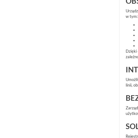
OB
Urządz
w tym:
Dzięki
zależn
IN
Umożli
linii, 
BE
Zarząd
użytko
SO
Rejest