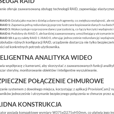
SŁUGA RAID
enie oferuje zaawansowaną obsługę technologii RAID, zapewniając elastyczno
RAID 0:
Działa jako macierz dzieląca dane na fragmenty, co zwiększa wydajność, ale 
RAID 1:
Zapewnia pełną redundancję poprzez lustrzane kopiowanie danych na dwóch
RAID 5:
Wykorzystuje rozproszone dane z parzystością, co łączy korzyści wydajności 
RAID 6:
Podobny do RAID 5, ale bardziej zaawansowany, umożliwiający utrzymanie in
RAID 10:
Łączy zalety RAID 1 i RAID 0, oferując jednocześnie redundancję i wydajnoś
 obsłudze różnych konfiguracji RAID, urządzenie dostarcza nie tylko bezpiecz
ości od konkretnych potrzeb użytkownika.
TELIGENTNA ANALITYKA WIDEO
wia współpracę z kamerami, aby skorzystać z zaawansowanych funkcji analityki
obszar sterylny, monitorowanie obiektów i inteligentne wyszukiwanie.
ZPIECZNE POŁĄCZENIE CHMUROWE
zanie systemem z dowolnego miejsca, korzystając z aplikacji ProvisionCam2 n
wników jednocześnie i utrzymanie bezpiecznego połączenia w chmurze przez a
LIDNA KONSTRUKCJA
rator posiada kompaktowe wymiary W375xD275xH50mm, co ułatwia jego instal