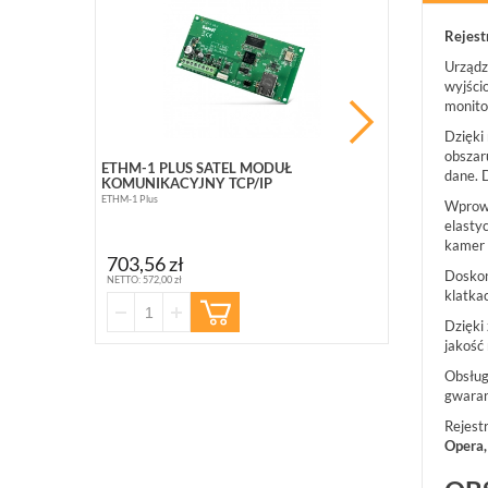
PROMOCJ
Rejest
Urządz
wyjści
monito
Dzięki
obszar
ETHM-1 PLUS SATEL MODUŁ
BCS-B-SP08G
dane. 
KOMUNIKACYJNY TCP/IP
10 PORTOWY (
ETHM-1 Plus
BCS-B-SP08G02G
Wprowa
elasty
363,10 zł
kamer 
703,56 zł
NETTO: 295,20 zł
Doskon
NETTO: 572,00 zł
klatka
Dzięki
jakość
Obsług
gwaran
Rejest
Opera,