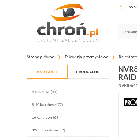
55 6
Strona główna
Telewizja przemysłowa
Rejestrat
NVR8
KATEGORIE
PRODUCENCI
RAID
TELEWIZJA PRZEMYSŁOWA
NVR8-64
4 kanałowe (44)
SYSTEMY ALARMOWE
8-10 kanałowe (77)
SYSTEMY PPOŻ
16 kanałowe (64)
WIDEODOMOFONY I DOMOFONY
32-35 kanałowe (47)
KONTROLA DOSTĘPU