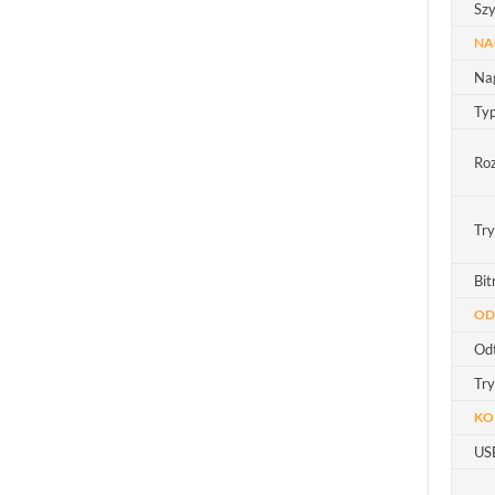
Sz
NA
Na
Ty
Roz
Tr
Bit
OD
Od
Tr
KO
US