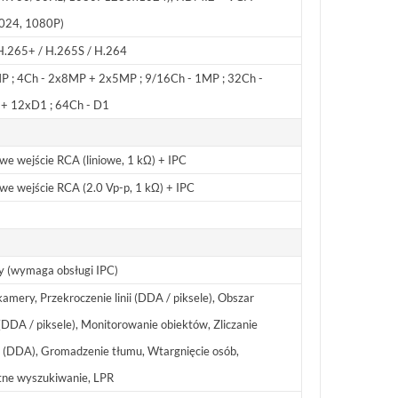
024, 1080P)
H.265+ / H.265S / H.264
P ; 4Ch - 2x8MP + 2x5MP ; 9/16Ch - 1MP ; 32Ch -
+ 12xD1 ; 64Ch - D1
we wejście RCA (liniowe, 1 kΩ) + IPC
we wejście RCA (2.0 Vp-p, 1 kΩ) + IPC
y (wymaga obsługi IPC)
amery, Przekroczenie linii (DDA / piksele), Obszar
(DDA / piksele), Monitorowanie obiektów, Zliczanie
 (DDA), Gromadzenie tłumu, Wtargnięcie osób,
ntne wyszukiwanie, LPR