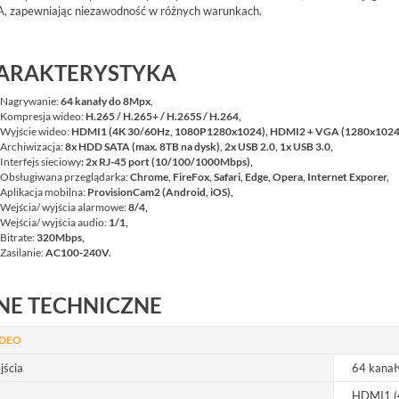
, zapewniając niezawodność w różnych warunkach.
ARAKTERYSTYKA
Nagrywanie:
64 kanały do 8Mpx
,
Kompresja wideo:
H.265 / H.265+ / H.265S / H.264
,
Wyjście wideo:
HDMI1 (4K 30/60Hz, 1080P1280x1024), HDMI2 + VGA (1280x1024,
Archiwizacja:
8x HDD SATA (max. 8TB na dysk), 2x USB 2.0, 1x USB 3.0,
Interfejs sieciowy
: 2x RJ-45 port (10/100/1000Mbps),
Obsługiwana przeglądarka:
Chrome, FireFox, Safari, Edge, Opera, Internet Exporer,
Aplikacja mobilna:
ProvisionCam2 (Android, iOS),
Wejścia/ wyjścia alarmowe:
8/4,
Wejścia/ wyjścia audio:
1/1,
Bitrate:
320Mbps,
Zasilanie:
AC100-240V
.
NE TECHNICZNE
DEO
jścia
64 kanał
HDMI1 (