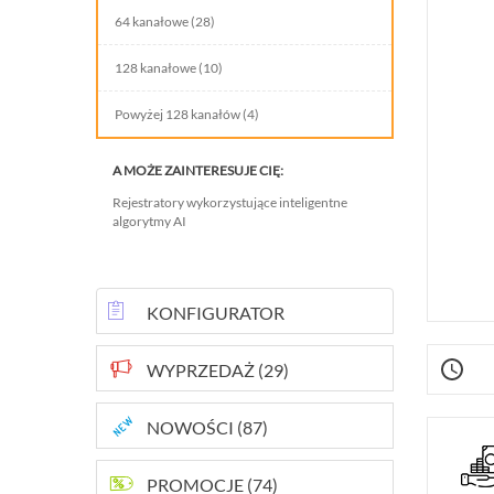
INTELIGENTNY BUDYNEK
64 kanałowe (28)
SIECI LAN, WLAN
128 kanałowe (10)
ZASILANIE, TRANSMISJA, UPS-Y
Powyżej 128 kanałów (4)
AKCESORIA
A MOŻE ZAINTERESUJE CIĘ:
WIEŻE MOBILNE
Rejestratory wykorzystujące inteligentne
algorytmy AI
LICENCJE BCS MANAGER
ZESTAWY
KONFIGURATOR
WYPRZEDAŻ (29)
NOWOŚCI (87)
PROMOCJE (74)