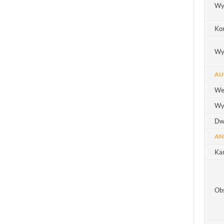
Wy
Ko
Wy
AU
We
Wy
Dw
AN
Kan
Obs