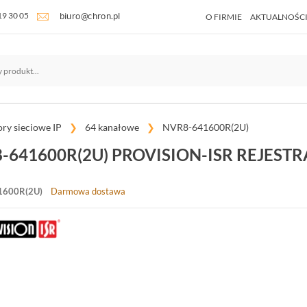
19 30 05
O FIRMIE
AKTUALNOŚC
ory sieciowe IP
64 kanałowe
NVR8-641600R(2U)
-641600R(2U) PROVISION-ISR REJEST
1600R(2U)
Darmowa dostawa