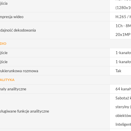
jścia
(1280x1
mpresja wideo
H.265 / 
1Ch - 8M
dajność dekodowania
20x1MP 
DIO
jście
1-kanało
jście
1-kanało
ukierunkowa rozmowa
Tak
ALITYKA
ały analityczne
64 kanał
Sabotaż k
sterylny 
ługiwane funkcje analityczne
obiektów
Intelige