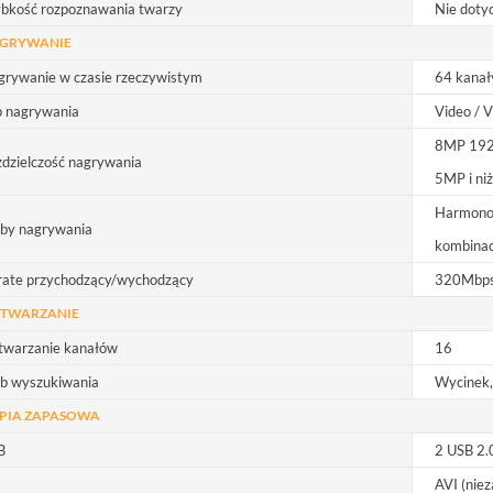
ybkość rozpoznawania twarzy
Nie doty
GRYWANIE
grywanie w czasie rzeczywistym
64 kana
p nagrywania
Video / 
8MP 192
dzielczość nagrywania
5MP i ni
Harmonogr
yby nagrywania
kombinac
rate przychodzący/wychodzący
320Mbps
TWARZANIE
twarzanie kanałów
16
yb wyszukiwania
Wycinek, 
PIA ZAPASOWA
B
2 USB 2.
AVI (nie