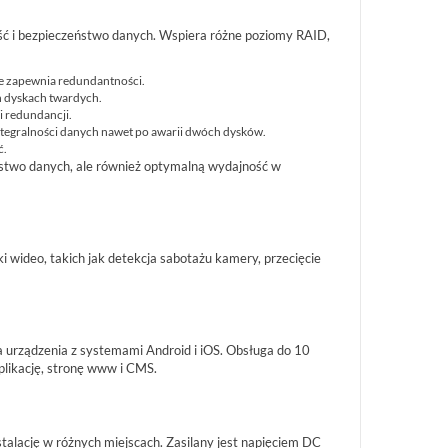
ść i bezpieczeństwo danych. Wspiera różne poziomy RAID,
nie zapewnia redundantności.
 dyskach twardych.
i redundancji.
tegralności danych nawet po awarii dwóch dysków.
ć.
eństwo danych, ale również optymalną wydajność w
 wideo, takich jak detekcja sabotażu kamery, przecięcie
a urządzenia z systemami Android i iOS. Obsługa do 10
plikację, stronę www i CMS.
ację w różnych miejscach. Zasilany jest napięciem DC