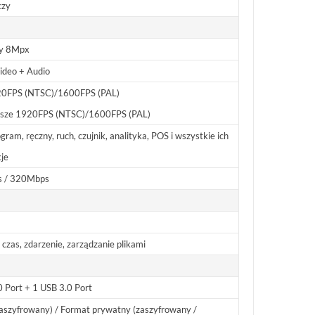
czy
ły 8Mpx
Video + Audio
0FPS (NTSC)/1600FPS (PAL)
ższe 1920FPS (NTSC)/1600FPS (PAL)
am, ręczny, ruch, czujnik, analityka, POS i wszystkie ich
je
 / 320Mbps
czas, zdarzenie, zarządzanie plikami
0 Port + 1 USB 3.0 Port
zaszyfrowany) / Format prywatny (zaszyfrowany /