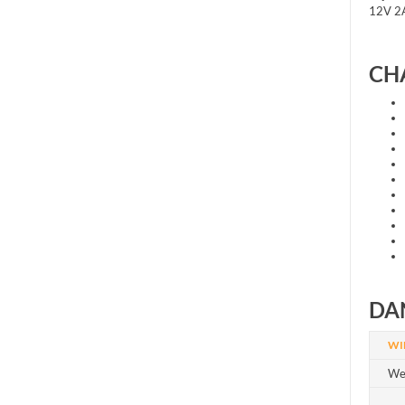
12V 2A
CH
DA
WI
We