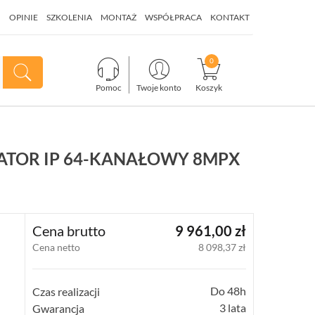
I
OPINIE
SZKOLENIA
MONTAŻ
WSPÓŁPRACA
KONTAKT
Pomoc
Twoje konto
Koszyk
RATOR IP 64-KANAŁOWY 8MPX
Cena brutto
9 961,00 zł
Cena netto
8 098,37 zł
Do 48h
Czas realizacji
3 lata
Gwarancja