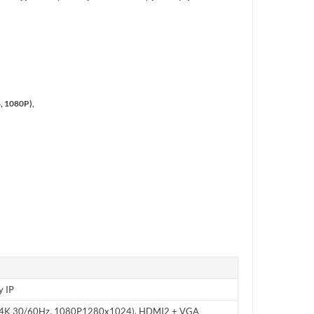
 1080P),
y IP
4K 30/60Hz, 1080P1280x1024), HDMI2 + VGA