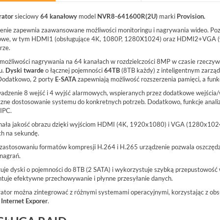
A
rator
sieciowy
64 kanałowy
model
NVR8-641600R(2U)
marki
Provision.
enie zapewnia zaawansowane możliwości monitoringu i nagrywania wideo. Pozw
owe, w tym HDMI1 (obsługujące 4K, 1080P, 1280X1024) oraz HDMI2+VGA (w
rze.
 możliwości nagrywania na 64 kanałach w rozdzielczości 8MP w czasie rzeczyw
u.
Dyski twarde
o łącznej pojemności
64TB
(8TB każdy) z inteligentnym zarząd
02G BCS BASIC SWITCH POE
BCS-P-NVR0801-4K(3) BCS POINT
Dodatkowo, 2 porty
E-SATA
zapewniają możliwość rozszerzenia pamięci, a fun
8XPOE GIGABIT,...
REJESTRATOR 8 KANAŁOWY IP 8MPX
BCS-P-NVR0801-4K(3)
dzenie 8 wejść i 4 wyjść alarmowych, wspieranych przez dodatkowe wejścia/wyj
czne dostosowanie systemu do konkretnych potrzeb. Dodatkowo, funkcje analiz
IPC.
953,00 zł
ała jakość obrazu dzięki wyjściom HDMI (4K, 1920x1080) i VGA (1280x1024
NETTO: 774,80 zł
ch na sekundę.
 zastosowaniu formatów kompresji H.264 i H.265 urządzenie pozwala oszczędz
 nagrań.
uje dyski o pojemności do 8TB (2 SATA) i wykorzystuje szybką przepustowość
tuje efektywne przechowywanie i płynne przesyłanie danych.
rator można zintegrować z różnymi systemami operacyjnymi, korzystając z obs
 Internet Exporer
.