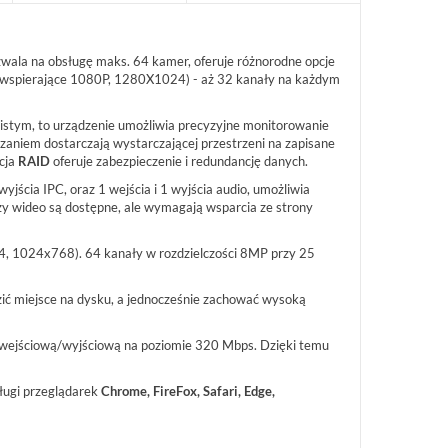
ala na obsługę maks. 64 kamer, oferuje różnorodne opcje
spierające 1080P, 1280X1024) - aż 32 kanały na każdym
istym, to urządzenie umożliwia precyzyjne monitorowanie
zaniem dostarczają wystarczającej przestrzeni na zapisane
INTEGRA 32 SATEL PŁYTA GŁÓWNA
VERSA IP SATEL CENTRAL
kcja
RAID
oferuje zabezpieczenie i redundancję danych.
CENTRALI ALARMOWEJ OD 8 DO 32
VERSA IP
WEJŚĆ...
ścia IPC, oraz 1 wejścia i 1 wyjścia audio, umożliwia
INTEGRA 32
y wideo są dostępne, ale wymagają wsparcia ze strony
589,17 zł
1 163,58 zł
, 1024x768). 64 kanały w rozdzielczości 8MP przy 25
NETTO: 479,00 zł
NETTO: 946,00 zł
ić miejsce na dysku, a jednocześnie zachować wysoką
 wejściową/wyjściową na poziomie 320 Mbps. Dzięki temu
ługi przeglądarek
Chrome, FireFox, Safari, Edge,