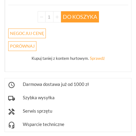
POKAŻ
WSZYSTKO
DO KOSZYKA
KAMERY
NEGOCJUJ CENĘ
4W1
(68)
PORÓWNAJ
REJESTRATORY
5W1
Kupuj taniej z kontem hurtowym.
Sprawdź
(30)
PUSZKI
I
Darmowa dostawa już od 1000 zł
UCHWYTY
(246)
Szybka wysyłka
KLAWIATURY
STERUJĄCE
Serwis sprzętu
(10)
Wsparcie techniczne
OBIEKTYWY
MEGAPIKSELOWE