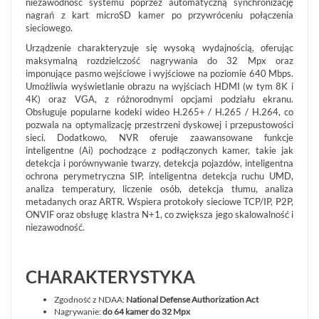
niezawodność systemu poprzez automatyczną synchronizację
REKLAMACJE
nagrań z kart microSD kamer po przywróceniu połączenia
O
KONTAKT
FIRMIE
sieciowego.
DANE
CENNIKI
SKLEPU
AKTUALNOŚCI
Urządzenie charakteryzuje się wysoką wydajnością, oferując
OPROGRAMOWANIE
REGULAMIN
maksymalną rozdzielczość nagrywania do 32 Mpx oraz
OPINIE
DOSTAWA
imponujące pasmo wejściowe i wyjściowe na poziomie 640 Mbps.
POLITYKA
SZKOLENIA
Umożliwia wyświetlanie obrazu na wyjściach HDMI (w tym 8K i
ZWROT
PRYWATNOŚCI
MONTAŻ
4K) oraz VGA, z różnorodnymi opcjami podziału ekranu.
SERWIS
KODY
Obsługuje popularne kodeki wideo H.265+ / H.265 / H.264, co
WSPÓŁPRACA
I
RABATOWE
pozwala na optymalizację przestrzeni dyskowej i przepustowości
sieci. Dodatkowo, NVR oferuje zaawansowane funkcje
inteligentne (Ai) pochodzące z podłączonych kamer, takie jak
detekcja i porównywanie twarzy, detekcja pojazdów, inteligentna
ochrona perymetryczna SIP, inteligentna detekcja ruchu UMD,
analiza temperatury, liczenie osób, detekcja tłumu, analiza
metadanych oraz ARTR. Wspiera protokoły sieciowe TCP/IP, P2P,
ONVIF oraz obsługę klastra N+1, co zwiększa jego skalowalność i
niezawodność.
CHARAKTERYSTYKA
Zgodność z NDAA:
National Defense Authorization Act
Nagrywanie:
do 64 kamer do 32 Mpx