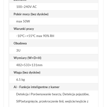
100~240V AC
Pobór mocy (bez dysków)
max 50W
Warunki pracy
-10°C~+55°C max 90% RH
Obudowa
3U
Wymiary (W×D×H)
482×533×131mm
Waga (bez dysków)
6.5 kg
Ai - Funkcje inteligentne z kamer
Detekcja i Porównywanie twarzy, Detekcja pojazdów,
SIP(wtargnięcie, przekroczenie linii, wejście/wyjście z