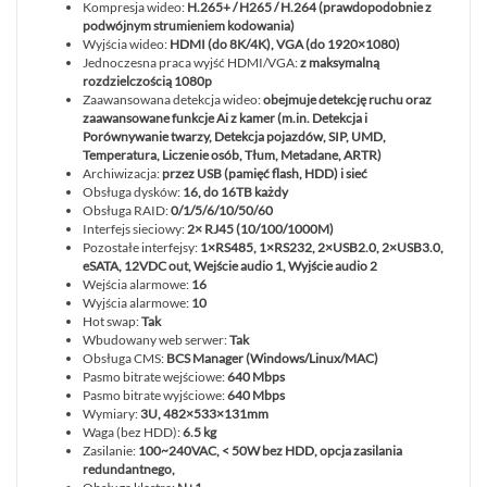
Kompresja wideo:
H.265+ / H265 / H.264 (prawdopodobnie z
podwójnym strumieniem kodowania)
Wyjścia wideo:
HDMI (do 8K/4K), VGA (do 1920×1080)
Jednoczesna praca wyjść HDMI/VGA:
z maksymalną
rozdzielczością 1080p
Zaawansowana detekcja wideo:
obejmuje detekcję ruchu oraz
zaawansowane funkcje Ai z kamer (m.in. Detekcja i
Porównywanie twarzy, Detekcja pojazdów, SIP, UMD,
Temperatura, Liczenie osób, Tłum, Metadane, ARTR)
Archiwizacja:
przez USB (pamięć flash, HDD) i sieć
Obsługa dysków:
16, do 16TB każdy
Obsługa RAID:
0/1/5/6/10/50/60
Interfejs sieciowy:
2× RJ45 (10/100/1000M)
Pozostałe interfejsy:
1×RS485, 1×RS232, 2×USB2.0, 2×USB3.0,
eSATA, 12VDC out, Wejście audio 1, Wyjście audio 2
Wejścia alarmowe:
16
Wyjścia alarmowe:
10
Hot swap:
Tak
Wbudowany web serwer:
Tak
Obsługa CMS:
BCS Manager (Windows/Linux/MAC)
Pasmo bitrate wejściowe:
640 Mbps
Pasmo bitrate wyjściowe:
640 Mbps
Wymiary:
3U, 482×533×131mm
Waga (bez HDD):
6.5 kg
Zasilanie:
100~240VAC, < 50W bez HDD, opcja zasilania
redundantnego,