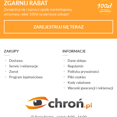
ZGARNIJ RABAT
Zarejestruj się i zaznacz zgodę marketingową,
otrzymasz rabat 100zł na pierwsze zakupy!
ZAREJESTRUJ SIĘ TERAZ
ZAKUPY
INFORMACJE
Dostawa
Dane sklepu
Serwis i reklamacje
Regulamin
Zwrot
Polityka prywatności
Program lojalnościowy
Pliki cookies
Kody rabatowe
Warunki gwarancji i reklamacji