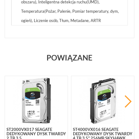
obszaru), Inteligentna detekcja ruchu(UMD),
Temperatura(Pożar, Palenie, Pomiar temperatury, dym,
ogień), Liczenie osób, Tłum, Metadane, ARTR
POWIĄZANE
ST2000VX017 SEAGATE
ST4000VX016 SEAGATE
DEDYKOWANY DYSK TWARDY
DEDYKOWANY DYSK TWARDY
2 TB 3,5
4 TB 3,5" 256MB SKYHAWK...