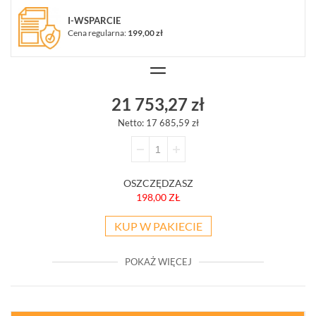
WSZYSTKO
I-WSPARCIE
SYSTEMY
Cena regularna:
199,00 zł
ALARMOWE
SYSTEMY
PPOŻ
WIDEODOMOFONY
I
21 753,27 zł
DOMOFONY
Netto: 17 685,59 zł
KONTROLA
DOSTĘPU
INTELIGENTNY
BUDYNEK
OSZCZĘDZASZ
SIECI
198,00 ZŁ
LAN,
WLAN
KUP W PAKIECIE
ZASILANIE,
TRANSMISJA,
UPS-
POKAŻ WIĘCEJ
Y
AKCESORIA
WIEŻE