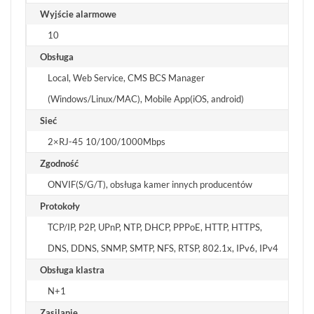
Wyjście alarmowe
10
Obsługa
Local, Web Service, CMS BCS Manager
(Windows/Linux/MAC), Mobile App(iOS, android)
Sieć
2×RJ-45 10/100/1000Mbps
Zgodność
ONVIF(S/G/T), obsługa kamer innych producentów
Protokoły
TCP/IP, P2P, UPnP, NTP, DHCP, PPPoE, HTTP, HTTPS,
DNS, DDNS, SNMP, SMTP, NFS, RTSP, 802.1x, IPv6, IPv4
Obsługa klastra
N+1
Zasilanie