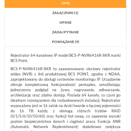
OPIS
MOBILNE
LICENCJE
ZAŁĄCZNIKI (1)
BCS
MANAGER
OPINIE
ZESTAWY
ZADAJ PYTANIE
WYPRZEDAŻ
POWIĄZANE (9)
(29)
NOWOŚCI
Rejestrator 64-kanałowy IP model BCS-P-NVR6416R-8KR marki
(102)
BCS Point.
PROMOCJE
BCS-P-NVR6416R-8KR to zaawansowany sieciowy rejestrator
(74)
wideo (NVR) z linii produktowej BCS POINT, zgodny z NDAA,
zaprojektowany do obsługi systemów monitoringu IP. Urządzenie
LOGOWANIE
oferuje kompleksową funkcjonalność pentaplex, umożliwiając
REJESTRACJA
jednoczesny podgląd na żywo, nagrywanie, odtwarzanie,
archiwizację oraz zdalny dostęp. Posiada 64 kanały, co czyni go
idealnym rozwiązaniem dla rozbudowanych instalacji. Rejestrator
KONFIGURATOR
wyposażony jest w 16 zatok na dyski twarde o łącznej pojemności
do 16 TB każdy, z obsługą różnych trybów RAID
(0/1/5/6/10/50/60) oraz funkcji hot-swap, co zapewnia wysoki
Informacje
poziom bezpieczeństwa danych i ciągłości pracy. Funkcja ANR
(Automatic Network Replenishment) dodatkowo zwiększa