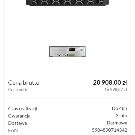
(77)
16
KANAŁOWE
(64)
32-
35
KANAŁOWE
(47)
64
KANAŁOWE
(28)
Cena brutto
20 908,00 zł
Cena netto
16 998,37 zł
128
KANAŁOWE
(10)
Do 48h
Czas realizacji
3 lata
Gwarancja
POWYŻEJ
128
Darmowa
Dostawa
KANAŁÓW
5904890714342
EAN
(4)