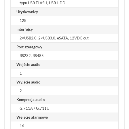
typu USB FLASH, USB HDD
Użytkownicy
128
Interfejsy
2×USB2.0, 2×USB3.0, eSATA, 12VDC out
Port szeregowy
RS232, RS485
Wejście audio
1
Wyjście audio
2
Kompresja audio
G.711A / G.711U
Wejście alarmowe
16