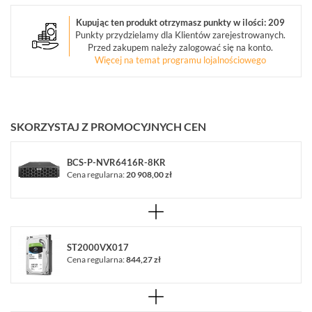
(5)
Kupując ten produkt otrzymasz punkty w ilości: 209
Punkty przydzielamy dla Klientów zarejestrowanych.
URZĄDZENIA
Przed zakupem należy zalogować się na konto.
MAGAZYNUJĄCE
Więcej na temat programu lojalnościowego
(3)
MONITORY
PRZEMYSŁOWE
(7)
SKORZYSTAJ Z PROMOCYJNYCH CEN
DEKODERY
(1)
BCS-P-NVR6416R-8KR
Cena regularna:
20 908,00 zł
AKCESORIA
CCTV
(17)
ST2000VX017
ZESTAWY
IP
Cena regularna:
844,27 zł
(1)
POKAŻ