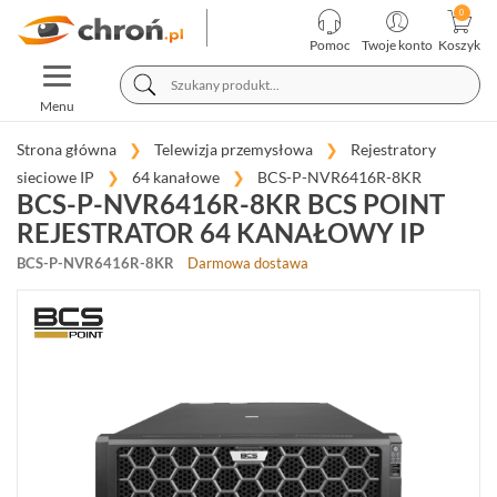
KATEGORIE
PRODUCENCI
Pomoc
Twoje konto
Koszyk
TOGGLE
TELEWIZJA
NAVIGATION
PRZEMYSŁOWA
Menu
KAMERY
Strona główna
Telewizja przemysłowa
Rejestratory
MEGAPIKSELOWE
sieciowe IP
64 kanałowe
BCS-P-NVR6416R-8KR
IP
BCS-P-NVR6416R-8KR BCS POINT
(981)
REJESTRATOR 64 KANAŁOWY IP
REJESTRATORY
BCS-P-NVR6416R-8KR
Darmowa dostawa
SIECIOWE
IP
(274)
4
KANAŁOWE
(44)
8-
10
KANAŁOWE