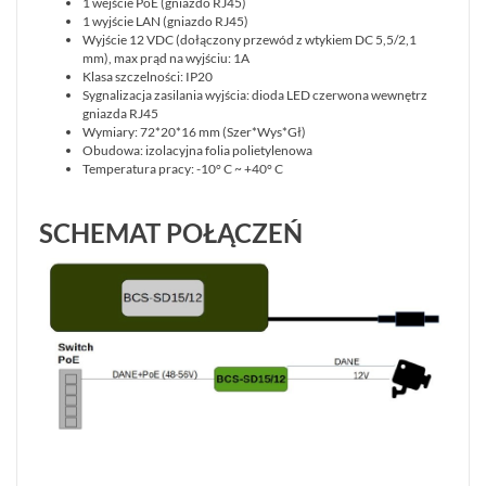
1 wejście PoE (gniazdo RJ45)
1 wyjście LAN (gniazdo RJ45)
Wyjście 12 VDC (dołączony przewód z wtykiem DC 5,5/2,1
mm), max prąd na wyjściu: 1A
Klasa szczelności: IP20
Sygnalizacja zasilania wyjścia: dioda LED czerwona wewnętrz
gniazda RJ45
Wymiary: 72*20*16 mm (Szer*Wys*Gł)
Obudowa: izolacyjna folia polietylenowa
Temperatura pracy: -10° C ~ +40° C
SCHEMAT POŁĄCZEŃ