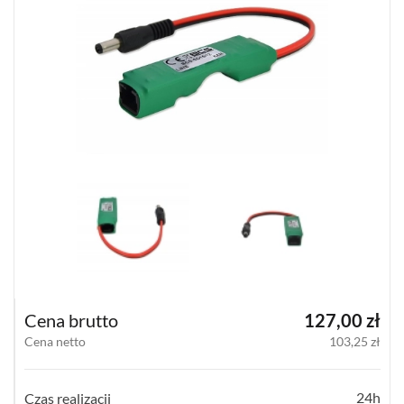
(3)
AKCESORIA
(55)
ZESTAWY
(2)
UNIFONY
(5)
POKAŻ
WSZYSTKO
KONTROLA
DOSTĘPU
INTELIGENTNY
BUDYNEK
Cena brutto
127,00 zł
SIECI
Cena netto
103,25 zł
LAN,
WLAN
ZASILANIE,
24h
Czas realizacji