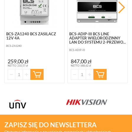
BCS-ZA1240 BCS ZASILACZ
BCS-ADIP-III BCS LINE
12V 4A
ADAPTER WIELORODZINNY
LAN DO SYSTEMU 2-PRZEWO...
BCS-ZA1240
BCS-ADIP-III
259,00 zł
847,00 zł
NETTO: 210,57 zł
NETTO: 688,62 zł
ZAPISZ SIĘ DO NEWSLETTERA