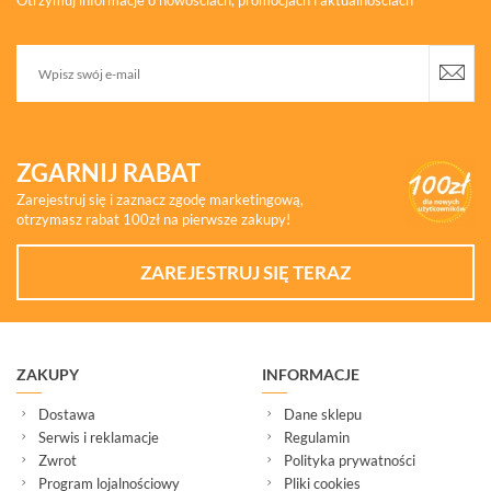
Otrzymuj informacje o nowościach, promocjach i aktualnościach
ZGARNIJ RABAT
Zarejestruj się i zaznacz zgodę marketingową,
otrzymasz rabat 100zł na pierwsze zakupy!
ZAREJESTRUJ SIĘ TERAZ
ZAKUPY
INFORMACJE
Dostawa
Dane sklepu
Serwis i reklamacje
Regulamin
Zwrot
Polityka prywatności
Program lojalnościowy
Pliki cookies