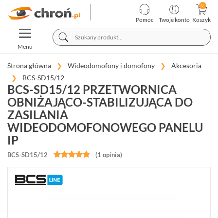
KATEGORIE
PRODUCENCI
Pomoc
Twoje konto
Koszyk
TOGGLE
TELEWIZJA
NAVIGATION
PRZEMYSŁOWA
Menu
SYSTEMY
ALARMOWE
Strona główna
Wideodomofony i domofony
Akcesoria
BCS-SD15/12
SYSTEMY
BCS-SD15/12 PRZETWORNICA
PPOŻ
OBNIŻAJĄCO-STABILIZUJĄCA DO
WIDEODOMOFONY
I
ZASILANIA
DOMOFONY
WIDEODOMOFONOWEGO PANELU
IP
PANELE
ZEWNĘTRZNE


BCS-SD15/12
(55)
(1 opinia)
MONITORY
(26)
CENTRALE
PORTIERSKIE