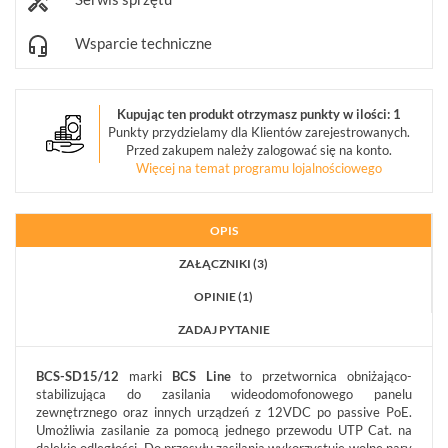
KONFIGURATOR
Wsparcie techniczne
Informacje
Kupując ten produkt otrzymasz punkty w ilości: 1
REKLAMACJE
O
KONTAKT
Punkty przydzielamy dla Klientów zarejestrowanych.
FIRMIE
DANE
CENNIKI
Przed zakupem należy zalogować się na konto.
SKLEPU
AKTUALNOŚCI
Więcej na temat programu lojalnościowego
OPROGRAMOWANIE
REGULAMIN
OPINIE
DOSTAWA
POLITYKA
SZKOLENIA
ZWROT
PRYWATNOŚCI
OPIS
MONTAŻ
SERWIS
KODY
ZAŁĄCZNIKI (3)
WSPÓŁPRACA
I
RABATOWE
OPINIE (1)
ZADAJ PYTANIE
BCS-SD15/12
marki
BCS Line
to przetwornica obniżająco-
stabilizująca do zasilania wideodomofonowego panelu
zewnętrznego oraz innych urządzeń z 12VDC po passive PoE.
Umożliwia zasilanie za pomocą jednego przewodu UTP Cat. na