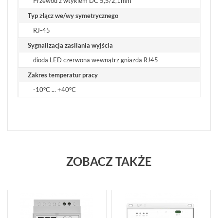
Przewód z wtykiem DC 5,5/2,1mm
Typ złącz we/wy symetrycznego
RJ-45
Sygnalizacja zasilania wyjścia
dioda LED czerwona wewnątrz gniazda RJ45
Zakres temperatur pracy
-10°C ... +40°C
ZOBACZ TAKŻE