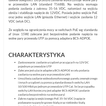
dalekie odległości. Do przesyłu zasilania wykorzystuje wolne pary
w przewodzie LAN (standard T568B). Na wejściu wymaga
podania zasilania z zakresu 35-56 VDC, natomiast na wyjściu
obniża i stabilizuje napięcie do 12VDC. Posiada jedno wejście PoE
oraz jedno wyjście LAN (gniazda Ethernet) i wyjście zasilania 12
VDC (wtyk DC).
Ze względu na ograniczenia mocy w switchach PoE wg standardu
af (max 15W) zalecane jest bezpośrednie podanie napięcia na
wolne pary przewodu UTP za pomocą adaptera BCS-ADPOE.
CHARAKTERYSTYKA
Zastosowanie: zasilanie urządzeń pracujących na 12V DC
pojednym przewodzie UTP
Zalecane jest użycie adaptera BCS-ADPOE w celu podania
zasilania na wolne pary w przewodzie LAN
Umożliwia zasilanie wideodomofonowego panelu zewnętrznego
i innych urządzeń za pomocą standardowych switchy LAN
10/100 Mbit po jednym przewodzie UTP Cat. 5e (w przypadku
switchy LAN konieczny jest adapter BCS-ADPOE i podanie
zasilania bezpośrednio na wolne pary)
Zakres napięcia wejściowego PoE 35-56 VDC (napięcie
podawane na parę brązowo-białą oraz niebiesko-białą