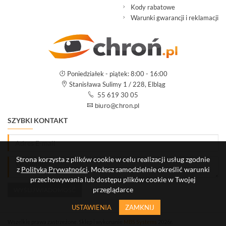
Kody rabatowe
Warunki gwarancji i reklamacji
Poniedziałek - piątek: 8:00 - 16:00
Stanisława Sulimy 1 / 228, Elbląg
55 619 30 05
SZYBKI KONTAKT
Strona korzysta z plików cookie w celu realizacji usług zgodnie
z
Polityką Prywatności
. Możesz samodzielnie określić warunki
przechowywania lub dostępu plików cookie w Twojej
przeglądarce
USTAWIENIA
ZAMKNIJ
Wszelkie prawa zastrzeżone. Sklep i wykonanie
MBS Systems
2026r.