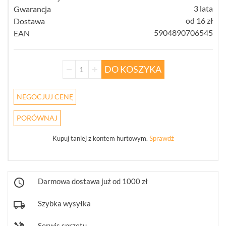
TRANSMISJA,
3 lata
Gwarancja
UPS-
od 16 zł
Dostawa
Y
5904890706545
EAN
AKCESORIA
WIEŻE
MOBILNE
DO KOSZYKA
LICENCJE
BCS
MANAGER
NEGOCJUJ CENĘ
ZESTAWY
PORÓWNAJ
WYPRZEDAŻ
(29)
Kupuj taniej z kontem hurtowym.
Sprawdź
NOWOŚCI
(102)
PROMOCJE
(74)
Darmowa dostawa już od 1000 zł
LOGOWANIE
Szybka wysyłka
REJESTRACJA
Serwis sprzętu