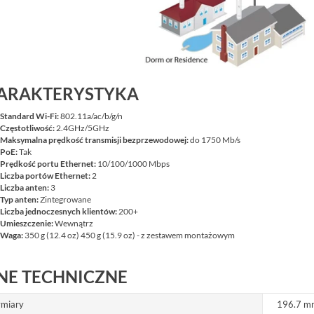
ARAKTERYSTYKA
Standard Wi-Fi:
802.11a/ac/b/g/n
Częstotliwość:
2.4GHz/5GHz
Maksymalna prędkość transmisji bezprzewodowej:
do 1750 Mb/s
PoE:
Tak
Prędkość portu Ethernet:
10/100/1000 Mbps
Liczba portów Ethernet:
2
Liczba anten:
3
Typ anten:
Zintegrowane
Liczba jednoczesnych klientów:
200+
Umieszczenie:
Wewnątrz
Waga:
350 g (12.4 oz) 450 g (15.9 oz) - z zestawem montażowym
NE TECHNICZNE
miary
196.7 m