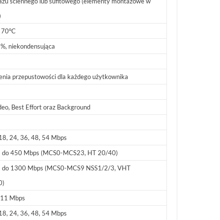
żu ściennego lub sufitowego (elementy montażowe w
)
 70°C
%, niekondensująca
enia przepustowości dla każdego użytkownika
deo, Best Effort oraz Background
 18, 24, 36, 48, 54 Mbps
s do 450 Mbps (MCS0-MCS23, HT 20/40)
s do 1300 Mbps (MCS0-MCS9 NSS1/2/3, VHT
0)
, 11 Mbps
 18, 24, 36, 48, 54 Mbps