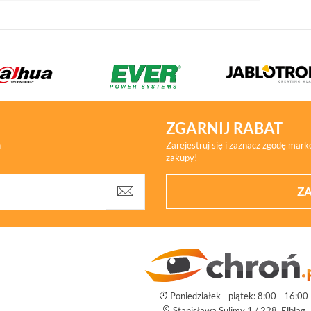
ZGARNIJ RABAT
h
Zarejestruj się i zaznacz zgodę mar
zakupy!
ZA
Poniedziałek - piątek: 8:00 - 16:00
Stanisława Sulimy 1 / 228, Elbląg