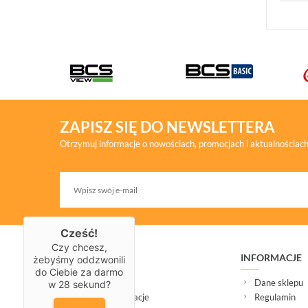
ZAPISZ SIĘ DO NEWSLETTERA
Otrzymuj informacje o nowościach, promocjach i aktualnościac
Cześć!
Czy chcesz,
ZAKUPY
INFORMACJE
żebyśmy oddzwonili
do Ciebie za darmo
Dostawa
Dane sklepu
w
28
sekund?
Serwis i reklamacje
Regulamin