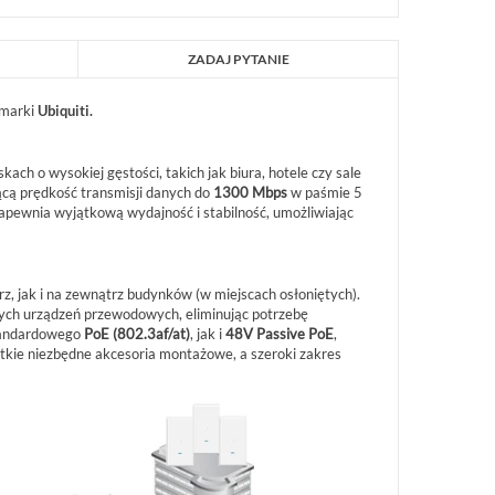
ZADAJ PYTANIE
marki
Ubiquiti.
ch o wysokiej gęstości, takich jak biura, hotele czy sale
jącą prędkość transmisji danych do
1300 Mbps
w paśmie 5
pewnia wyjątkową wydajność i stabilność, umożliwiając
, jak i na zewnątrz budynków (w miejscach osłoniętych).
ych urządzeń przewodowych, eliminując potrzebę
tandardowego
PoE (802.3af/at)
, jak i
48V Passive PoE
,
stkie niezbędne akcesoria montażowe, a szeroki zakres
INTEGRA 32 SATEL PŁYTA GŁÓWNA
VERSA IP SATEL CENTRAL
CENTRALI ALARMOWEJ OD 8 DO 32
VERSA IP
WEJŚĆ...
INTEGRA 32