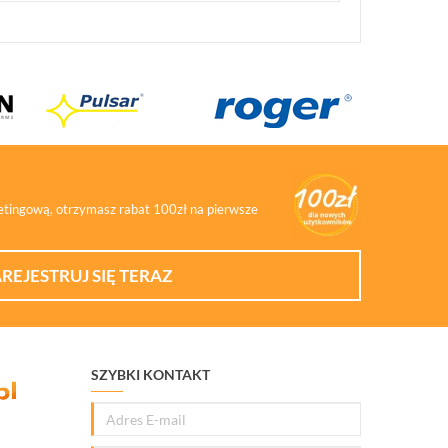
ketingową, otrzymasz rabat 100zł na pierwsze
REJESTRUJ SIĘ TERAZ
SZYBKI KONTAKT