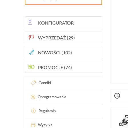
INTELIGENTNY BUDYNEK
SIECI LAN, WLAN
KONFIGURATOR
ZASILANIE, TRANSMISJA, UPS-Y
WYPRZEDAŻ (29)
AKCESORIA
WIEŻE MOBILNE
NOWOŚCI (102)
LICENCJE BCS MANAGER
PROMOCJE (74)
ZESTAWY
Cenniki
Oprogramowanie
Regulamin
Wysyłka