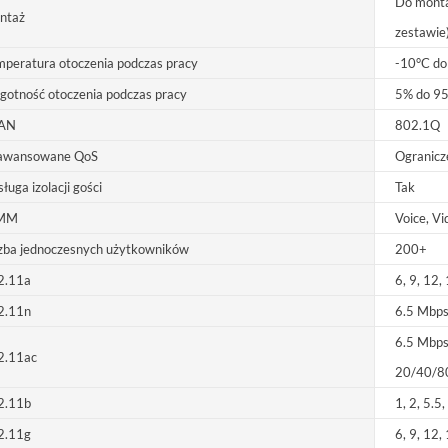
Do monta
ntaż
zestawie
peratura otoczenia podczas pracy
-10°C do
gotność otoczenia podczas pracy
5% do 95
AN
802.1Q
awansowane QoS
Ogranicz
ługa izolacji gości
Tak
MM
Voice, Vi
zba jednoczesnych użytkowników
200+
2.11a
6, 9, 12,
2.11n
6.5 Mbp
6.5 Mbp
2.11ac
20/40/8
2.11b
1, 2, 5.5
2.11g
6, 9, 12,