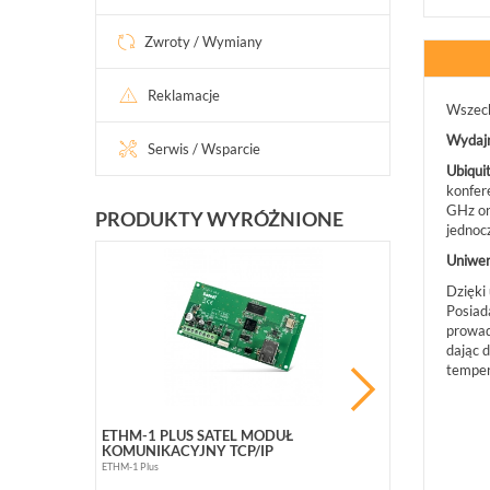
Zwroty / Wymiany
Reklamacje
Wszech
Wydajn
Serwis / Wsparcie
Ubiquit
konfer
GHz o
PRODUKTY WYRÓŻNIONE
jednoc
Uniwers
PROMOCJ
Dzięki
Posiad
prowad
dając 
temper
ETHM-1 PLUS SATEL MODUŁ
BCS-B-SP08G
KOMUNIKACYJNY TCP/IP
10 PORTOWY (
ETHM-1 Plus
BCS-B-SP08G02G