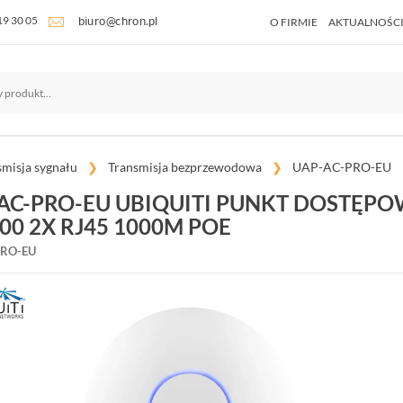
19 30 05
O FIRMIE
AKTUALNOŚC
smisja sygnału
Transmisja bezprzewodowa
UAP-AC-PRO-EU
AC-PRO-EU UBIQUITI PUNKT DOSTĘPO
00 2X RJ45 1000M POE
PRO-EU