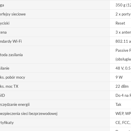
ga
350 g (1
erfejsy sieciowe
2 x port
yciski
Reset
tena
3 x anten
ndardy Wi-Fi
802.11 a
Passive 
oda zasilania
(obsługi
ilanie
48 V, 0.5
ks. pobór mocy
9 W
ks. moc TX
22 dBm
SID
Do 4 na 
czędzanie energii
Tak
ezpieczenia sieci bezprzewodowej
WEP, WP
tyfikaty
CE, FCC,