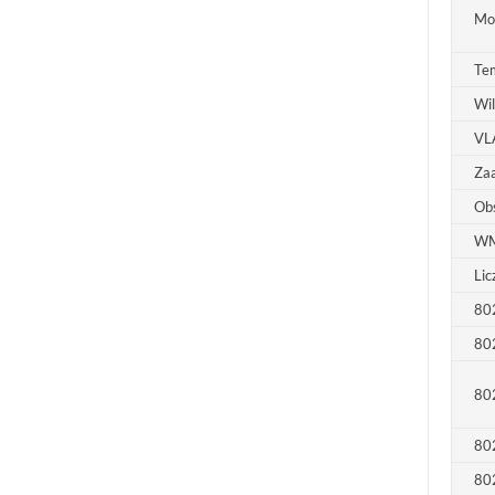
Mo
Tem
Wil
VL
Za
Obs
W
Lic
80
80
80
80
80