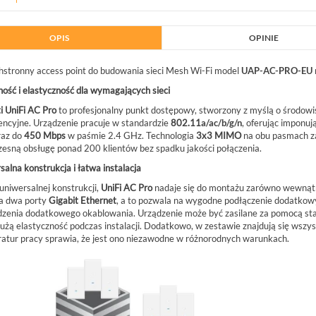
OPIS
OPINIE
stronny access point do budowania sieci Mesh Wi-Fi model
UAP-AC-PRO-EU
ość i elastyczność dla wymagających sieci
i UniFi AC Pro
to profesjonalny punkt dostępowy, stworzony z myślą o środowiska
encyjne. Urządzenie pracuje w standardzie
802.11
a/ac/b/g/n
, oferując imponu
raz do
450 Mbps
w paśmie 2.4 GHz. Technologia
3x3 MIMO
na obu pasmach za
zesną obsługę ponad 200 klientów bez spadku jakości połączenia.
alna konstrukcja i łatwa instalacja
A
 uniwersalnej konstrukcji,
UniFi AC Pro
nadaje się do montażu zarówno wewnątrz
a dwa porty
Gigabit Ethernet
, a to pozwala na wygodne podłączenie dodatkow
zenia dodatkowego okablowania. Urządzenie może być zasilane za pomocą s
dużą elastyczność podczas instalacji. Dodatkowo, w zestawie znajdują się wszy
atur pracy sprawia, że jest ono niezawodne w różnorodnych warunkach.
02G BCS BASIC SWITCH POE
BCS-P-NVR0801-4K(3) BCS POINT
8XPOE GIGABIT,...
REJESTRATOR 8 KANAŁOWY IP 8MPX
BCS-P-NVR0801-4K(3)