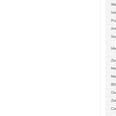
Wa
Int
Prz
An
Sta
Met
Zas
Ma
Ma
BS
Osz
Zab
Cer