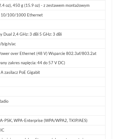
2.4 oz), 450 g (15.9 oz) - z zestawem montażowym
y 10/100/1000 Ethernet
y Dual 2,4 GHz: 3 dBi 5 GHz: 3 dBi
/b/g/n/ac
Power over Ethernet (48 V) Wsparcie 802.3af/803.2at
wany zakres napięcia: 44 do 57 V DC)
 A zasilacz PoE Gigabit
Radio
A-PSK, WPA-Enterprise (WPA/WPA2, TKIP/AES)
 IC