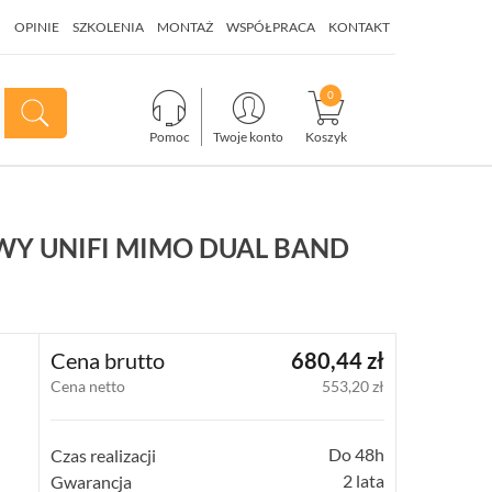
I
OPINIE
SZKOLENIA
MONTAŻ
WSPÓŁPRACA
KONTAKT
Pomoc
Twoje konto
Koszyk
WY UNIFI MIMO DUAL BAND
Cena brutto
680,44 zł
Cena netto
553,20 zł
Do 48h
Czas realizacji
2 lata
Gwarancja