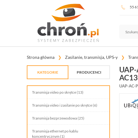
55 6
Strona główna
Zasilanie, transmisja, UPS-y
Tran
UAP-
KATEGORIE
PRODUCENCI
AC13
TELEWIZJA PRZEMYSŁOWA
UAP-AC-
Transmisja video po skrętce (13)
SYSTEMY ALARMOWE
Transmisja video i zasilanie po skrętce (6)
SYSTEMY PPOŻ
Transmisja bezprzewodowa (25)
WIDEODOMOFONY I DOMOFONY
Transmisja ethernet po kablu
KONTROLA DOSTĘPU
koncentrycznym (1)