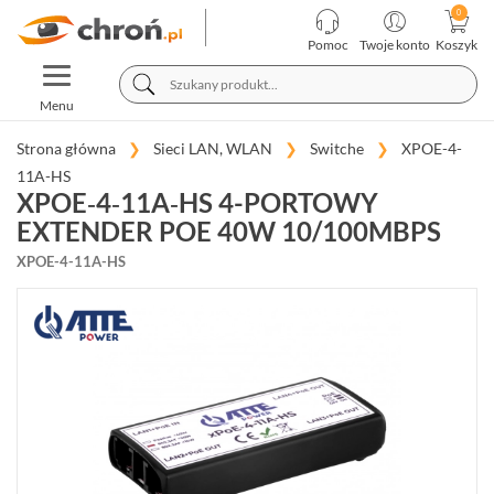
KATEGORIE
PRODUCENCI
Pomoc
Twoje konto
Koszyk
TOGGLE
TELEWIZJA
NAVIGATION
PRZEMYSŁOWA
Menu
SYSTEMY
ALARMOWE
Strona główna
Sieci LAN, WLAN
Switche
XPOE-4-
11A-HS
SYSTEMY
XPOE‑4‑11A‑HS 4-PORTOWY
PPOŻ
EXTENDER POE 40W 10/100MBPS
WIDEODOMOFONY
I
XPOE-4-11A-HS
DOMOFONY
KONTROLA
DOSTĘPU
INTELIGENTNY
BUDYNEK
SIECI
LAN,
WLAN
SWITCHE