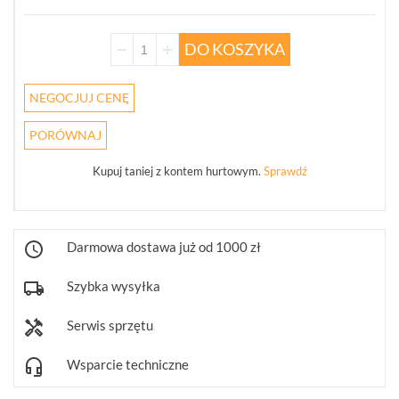
ZESTAWY
WYPRZEDAŻ
DO KOSZYKA
(29)
NOWOŚCI
NEGOCJUJ CENĘ
(102)
PROMOCJE
PORÓWNAJ
(74)
LOGOWANIE
Kupuj taniej z kontem hurtowym.
Sprawdź
REJESTRACJA
KONFIGURATOR
Darmowa dostawa już od 1000 zł
Szybka wysyłka
Informacje
Serwis sprzętu
REKLAMACJE
O
KONTAKT
FIRMIE
DANE
Wsparcie techniczne
CENNIKI
SKLEPU
AKTUALNOŚCI
OPROGRAMOWANIE
REGULAMIN