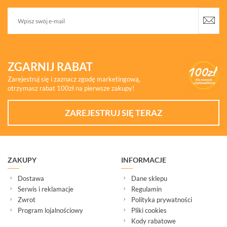
ZGARNIJ RABAT
Zarejestruj się i zaznacz zgodę marketingową,
otrzymasz rabat 100zł na pierwsze zakupy!
ZAREJESTRUJ SIĘ TERAZ
ZAKUPY
INFORMACJE
Dostawa
Dane sklepu
Serwis i reklamacje
Regulamin
Zwrot
Polityka prywatności
Program lojalnościowy
Pliki cookies
Kody rabatowe