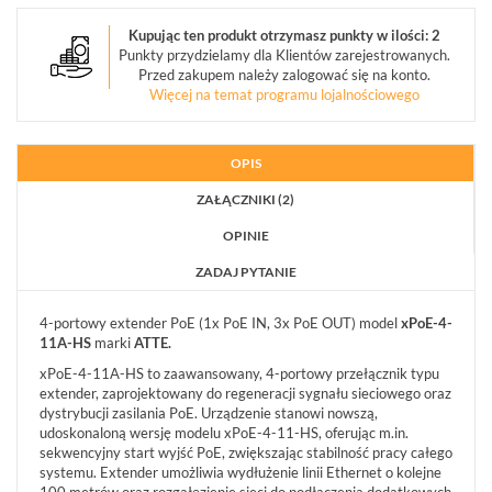
OPINIE
DOSTAWA
POLITYKA
SZKOLENIA
Kupując ten produkt otrzymasz punkty w ilości: 2
ZWROT
PRYWATNOŚCI
Punkty przydzielamy dla Klientów zarejestrowanych.
MONTAŻ
SERWIS
KODY
Przed zakupem należy zalogować się na konto.
WSPÓŁPRACA
I
RABATOWE
Więcej na temat programu lojalnościowego
OPIS
ZAŁĄCZNIKI (2)
OPINIE
ZADAJ PYTANIE
4-portowy extender PoE (1x PoE IN, 3x PoE OUT) model
xPoE-4-
11A-HS
marki
ATTE.
xPoE-4-11A-HS to zaawansowany, 4-portowy przełącznik typu
extender, zaprojektowany do regeneracji sygnału sieciowego oraz
dystrybucji zasilania PoE. Urządzenie stanowi nowszą,
udoskonaloną wersję modelu xPoE-4-11-HS, oferując m.in.
sekwencyjny start wyjść PoE, zwiększając stabilność pracy całego
systemu. Extender umożliwia wydłużenie linii Ethernet o kolejne