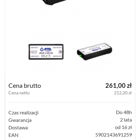
(82)
SZAFY
RACK
(30)
AKCESORIA
RACK
(36)
POKAŻ
WSZYSTKO
ZASILANIE,
Cena brutto
261,00 zł
TRANSMISJA,
UPS-
Cena netto
212,20 zł
Y
AKCESORIA
Do 48h
Czas realizacji
WIEŻE
MOBILNE
2 lata
Gwarancja
LICENCJE
od 16 zł
Dostawa
BCS
5902143691259
EAN
MANAGER