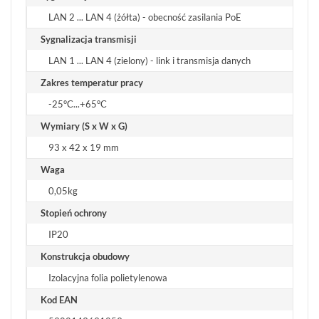
LAN 2 ... LAN 4 (żółta) - obecność zasilania PoE
Sygnalizacja transmisji
LAN 1 ... LAN 4 (zielony) - link i transmisja danych
Zakres temperatur pracy
-25°C...+65°C
Wymiary (S x W x G)
93 x 42 x 19 mm
Waga
0,05kg
Stopień ochrony
IP20
Konstrukcja obudowy
Izolacyjna folia polietylenowa
Kod EAN