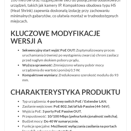
100 metrów oraz rozgałęzienie sieci do podłączenia dodatkowych
urządzeń, takich jak kamery IP. Kompaktowa obudowa typu HS
(Heat Shrink) zapewnia doskonałą izolację przy zachowaniu
minimalnych gabarytów, co ułatwia montaż w trudnodostępnych
miejscach.
KLUCZOWE MODYFIKACJE
WERSJI A
Sekwencyjny start wyjść PoE OUT:
Zoptymalizowany proces
uruchamiania (również po wystąpieniu zwarcia) chroni zasilacz
przed nagłym skokiem poboru prądu,
Wyższa sprawność:
Zmniejszono własny pobór mocy
urządzenia do wartości poniżej 0,5 W,
Kompaktowe wymiary:
Zredukowano szerokość modułu do 93
mm.
CHARAKTERYSTYKA PRODUKTU
Typ urządzenia:
4-portowy switch PoE / Extender LAN
,
Zasilanie wejściowe:
PoE 802.3at/af lub Passive (44-56V)
,
Wyjścia PoE:
3 porty PoE Passive OUT
,
Przepustowość:
10/100 Mbps (pełna funkcjonalność switcha)
,
Budżet mocy:
Do 40 W sumarycznie
,
Funkcje specjalne:
Możliwość wyłączania zasilania na portach