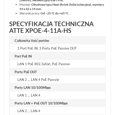
(zworki), sekwencyjny start PoE
,
Montaż:
Obudowa typu Heat Shrink (folia izolacyjna), wymiary
93 x 42 x 19 mm
,
Warunki pracy:
Od −25 °C do +65 °C
.
SPECYFIKACJA TECHNICZNA
ATTE XPOE-4-11A-HS
Całkowita ilość portów
1 Port PoE IN, 3 Porty PoE Passive OUT
Port PoE IN
LAN 1 PoE 802.3af/at, PoE Passive
Porty PoE OUT
LAN 2 ... LAN 4 PoE Passvie
Porty LAN 10/100Mbps
LAN 1 ... LAN 4
Porty LAN + PoE OUT 10/100Mbps
LAN 2 ... LAN 4