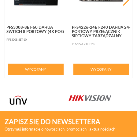
PFS3008-8ET-60 DAHUA
PFS4226-24ET-240 DAHUA 24-
SWITCH 8 PORTOWY (4X POE)
PORTOWY PRZEŁĄCZNIK
SIECIOWY ZARZĄDZALNY...
PFS3008-8ET-60
PFS4226-24ET-240
WYCOFANY
WYCOFANY
ZAPISZ SIĘ DO NEWSLETTERA
Otrzymuj informacje o nowościach, promocjach i aktualnościach