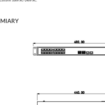
Zasilanie:
100V AC–240V AC.
MIARY