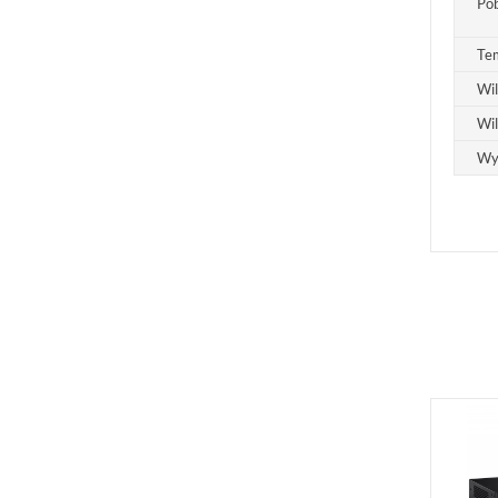
Po
Te
Wil
Wi
Wym