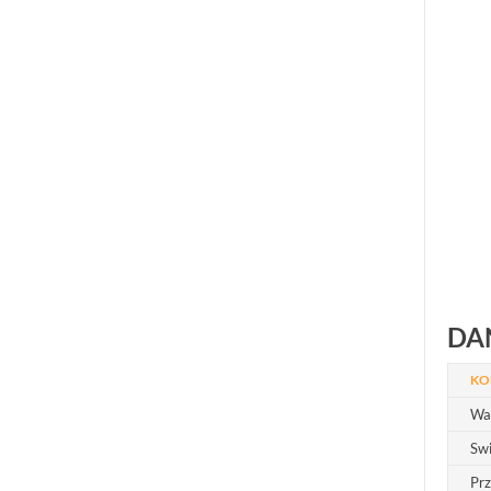
DA
KO
Wa
Swi
Pr