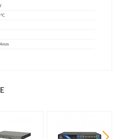
W
5°C
44mm
E