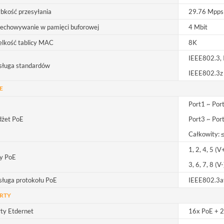
bkość przesyłania
29.76 Mpps
zechowywanie w pamięci buforowej
4 Mbit
lkość tablicy MAC
8K
IEEE802.3, 
sługa standardów
IEEE802.3z
E
Port1 ~ Por
dżet PoE
Port3 ~ Po
Całkowity:
1, 2, 4, 5 (V
ny PoE
3, 6, 7, 8 (V-
ługa protokołu PoE
IEEE802.3af
RTY
ty Etdernet
16x PoE + 2