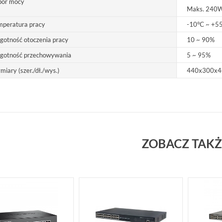
bór mocy
Maks. 240
mperatura pracy
-10°C ~ +5
gotność otoczenia pracy
10 ~ 90%
lgotność przechowywania
5 ~ 95%
iary (szer./dł./wys.)
440x300x
ZOBACZ TAKŻ