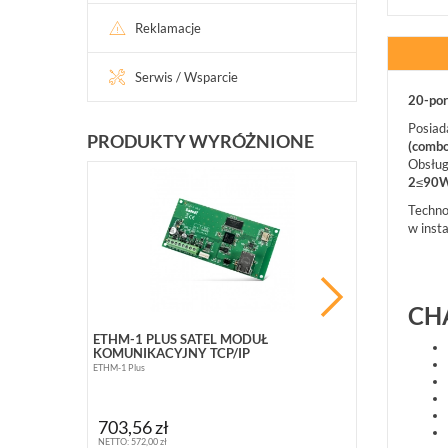
Reklamacje
Serwis / Wsparcie
20-por
Posiad
PRODUKTY WYRÓŻNIONE
(combo
Obsłu
2≤90W
PROMOCJ
Techno
w insta
CH
ETHM-1 PLUS SATEL MODUŁ
BCS-B-SP08G
KOMUNIKACYJNY TCP/IP
10 PORTOWY (
ETHM-1 Plus
BCS-B-SP08G02G
363,10 zł
703,56 zł
NETTO: 295,20 zł
NETTO: 572,00 zł