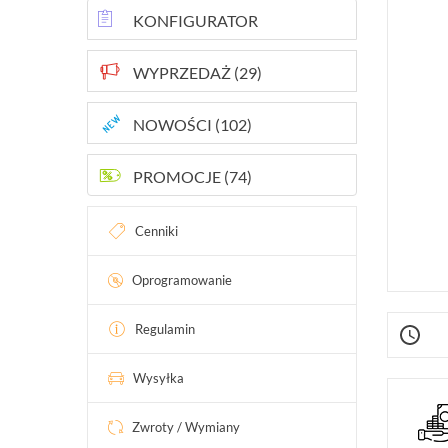
INTELIGENTNY BUDYNEK
KONFIGURATOR
SIECI LAN, WLAN
WYPRZEDAŻ (29)
ZASILANIE, TRANSMISJA, UPS-Y
NOWOŚCI (102)
AKCESORIA
WIEŻE MOBILNE
PROMOCJE (74)
LICENCJE BCS MANAGER
Cenniki
ZESTAWY
Oprogramowanie
Regulamin
Wysyłka
Zwroty / Wymiany