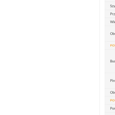
Szy
Pr
Wie
Ob
PO
Bu
Pi
Obs
PO
Por