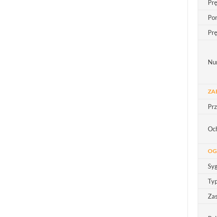
Prę
Por
Pr
Nu
ZA
Pr
Oc
OG
Syg
Ty
Zas