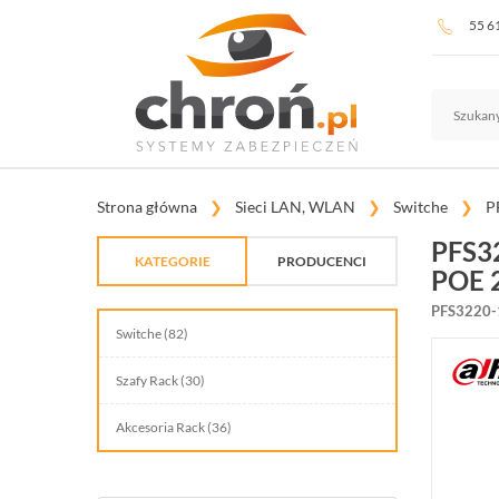
55 6
Strona główna
Sieci LAN, WLAN
Switche
P
PFS3
KATEGORIE
PRODUCENCI
POE 
TELEWIZJA PRZEMYSŁOWA
PFS3220-
Switche (82)
SYSTEMY ALARMOWE
Szafy Rack (30)
SYSTEMY PPOŻ
Akcesoria Rack (36)
WIDEODOMOFONY I DOMOFONY
KONTROLA DOSTĘPU