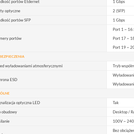
dkość portów Etdernet
1 Gbps
ty optyczne
2 (SFP)
ędkość portów SFP
1 Gbps
Port 1 ~ 1
mery portów
Port 17 ~ 1
Port 19 ~ 2
BEZPIECZENIA
zed wyładowaniami atmosferycznymi
Tryb wspóln
Wyładowani
hrona ESD
Wyładowani
ÓLNE
nalizacja optyczna LED
Tak
p obudowy
Desktop / R
ilanie
100V ~ 24
Bez obciąże