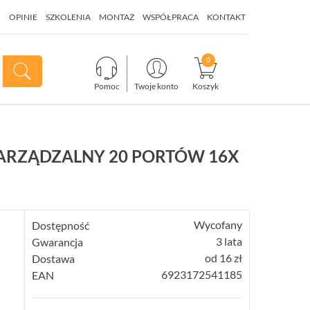
I
OPINIE
SZKOLENIA
MONTAŻ
WSPÓŁPRACA
KONTAKT
Pomoc
Twoje konto
Koszyk
ZARZĄDZALNY 20 PORTÓW 16X
Wycofany
Dostępność
3 lata
Gwarancja
od 16 zł
Dostawa
6923172541185
EAN