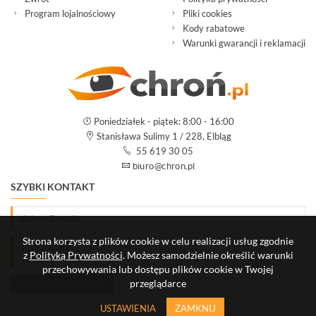
Program lojalnościowy
Pliki cookies
Kody rabatowe
Warunki gwarancji i reklamacji
Poniedziałek - piątek: 8:00 - 16:00
Stanisława Sulimy 1 / 228, Elbląg
55 619 30 05
SZYBKI KONTAKT
Strona korzysta z plików cookie w celu realizacji usług zgodnie
z
Polityką Prywatności
. Możesz samodzielnie określić warunki
przechowywania lub dostępu plików cookie w Twojej
przeglądarce
USTAWIENIA
ZAMKNIJ