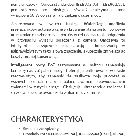
OPINIE
DOSTAWA
pomarańczowy). Oprócz standardów IEEE802.3af i IEEE802.3at,
POLITYKA
SZKOLENIA
pomarańczowy port obsługuje również maksymalną moc
ZWROT
PRYWATNOŚCI
wyjściową 60 W do zasilania urządzeń o dużej mocy.
MONTAŻ
SERWIS
KODY
Zastosowana w switchu funkcja
WatchDog
umożliwia
WSPÓŁPRACA
I
RABATOWE
przełącznikowi automatyczne wykrywanie stanu portu i ponowne
uruchamianie uszkodzonych portów w celu odzyskania połączenia
w przypadku wyjątku połączenia z kamerą. Umożliwia to
inteligentne zarządzanie eksploatacją i konserwacją w
najprawdziwszym tego słowa znaczeniu, skutecznie zmniejszając
koszty ręcznej konserwacji.
Inteligentne porty PoE
zastosowane w switchu zapewniają
kontrolę nad zużyciem energii i oferują monitorowanie w czasie
rzeczywistym, aby zapewnić, że zasilacze mają priorytet w
ważnych portach i aby zapobiec awariom spowodowanym
zmianami w zużyciu energii. Obsługują ultraszerokie zasilacze i
są w stanie dostosować się do wahań mocy kamery.
CHARAKTERYSTYKA
Switch niezarządzalny,
Protokoły PoE:
IEEE802.3af (PoE), IEEE802.3at (PoE+), Hi-PoE,