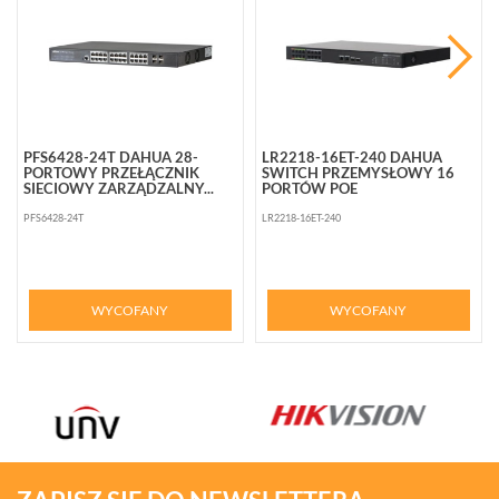
PFS6428-24T DAHUA 28-
LR2218-16ET-240 DAHUA
PORTOWY PRZEŁĄCZNIK
SWITCH PRZEMYSŁOWY 16
SIECIOWY ZARZĄDZALNY...
PORTÓW POE
PFS6428-24T
LR2218-16ET-240
WYCOFANY
WYCOFANY