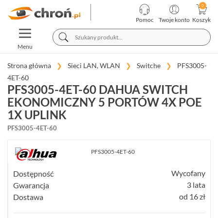
KATEGORIE
PRODUCENCI
Pomoc
Twoje konto
Koszyk
TOGGLE
TELEWIZJA
NAVIGATION
PRZEMYSŁOWA
Menu
SYSTEMY
ALARMOWE
Strona główna
Sieci LAN, WLAN
Switche
PFS3005-
4ET-60
SYSTEMY
PFS3005-4ET-60 DAHUA SWITCH
PPOŻ
EKONOMICZNY 5 PORTÓW 4X POE
WIDEODOMOFONY
I
1X UPLINK
DOMOFONY
PFS3005-4ET-60
KONTROLA
DOSTĘPU
INTELIGENTNY
BUDYNEK
Wycofany
Dostępność
SIECI
LAN,
3 lata
Gwarancja
WLAN
od 16 zł
Dostawa
SWITCHE