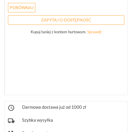
(82)
PORÓWNAJ
SZAFY
RACK
ZAPYTAJ O DOSTĘPNOŚĆ
(30)
Kupuj taniej z kontem hurtowym.
Sprawdź
AKCESORIA
RACK
(36)
POKAŻ
WSZYSTKO
ZASILANIE,
TRANSMISJA,
UPS-
Y
AKCESORIA
WIEŻE
Darmowa dostawa już od 1000 zł
MOBILNE
LICENCJE
Szybka wysyłka
BCS
MANAGER