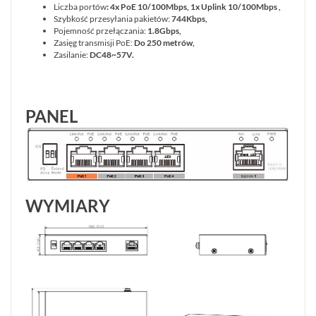
Liczba portów
: 4x PoE 10/100Mbps, 1x Uplink 10/100Mbps ,
Szybkość przesyłania pakietów:
744Kbps,
Pojemność przełączania:
1.8Gbps,
Zasięg transmisji PoE:
Do 250 metrów,
Zasilanie:
DC48~57V.
PANEL
WYMIARY