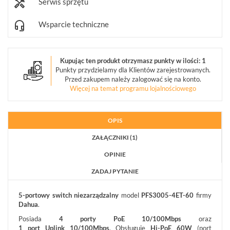
Serwis sprzętu
ZESTAWY
Wsparcie techniczne
WYPRZEDAŻ
(29)
NOWOŚCI
(71)
Kupując ten produkt otrzymasz punkty w ilości: 1
Punkty przydzielamy dla Klientów zarejestrowanych.
PROMOCJE
(74)
Przed zakupem należy zalogować się na konto.
Więcej na temat programu lojalnościowego
LOGOWANIE
REJESTRACJA
OPIS
ZAŁĄCZNIKI (1)
KONFIGURATOR
OPINIE
Informacje
ZADAJ PYTANIE
5-portowy switch niezarządzalny
model
PFS3005-4ET-60
firmy
REKLAMACJE
O
KONTAKT
Dahua
.
FIRMIE
DANE
CENNIKI
SKLEPU
Posiada
4 porty PoE 10/100Mbps
oraz
AKTUALNOŚCI
OPROGRAMOWANIE
1 port Uplink 10/100Mbps
. Obsługuje
Hi-PoE 60W
(port
REGULAMIN