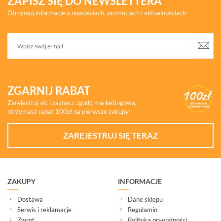
ZAPISZ SIĘ DO NEWSLETTERA
Otrzymuj informacje o nowościach, promocjach i aktualnościach
ZGARNIJ RABAT
Zarejestruj się i zaznacz zgodę marketingową,
otrzymasz rabat 100zł na pierwsze zakupy!
ZAREJESTRUJ SIĘ TERAZ
ZAKUPY
INFORMACJE
Dostawa
Dane sklepu
Serwis i reklamacje
Regulamin
Zwrot
Polityka prywatności