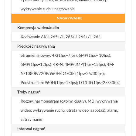
wykrywanie ruchu, nagrywanie
NAGRYWANIE
Kompresja wideo/audio
Kodowanie AI/H.265+/H.265/H.264+/H.264
Prędkość nagrywania
Strumień główny: 4K(1fps–7fps); 6MP(1fps– 10fps);
5MP(1fps–12fps); 4K-N, 4MP/3MP(1fps–15fps); 4M-
N/1080P/720P/960H/D1/CIF (1fps–25/30fps);
Podstrumień: 960H(1fps–15fps); D1/CIF(1fps–25/30fps)
Tryby nagrań
Ręczny, harmonogram (ogólny, ciągły), MD (wykrywanie
wideo: wykrywanie ruchu, utrata wideo, sabotaż), alarm,
zatrzymanie
Interwał nagrań