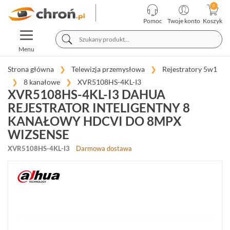
KATEGORIE
PRODUCENCI
Pomoc
Twoje konto
Koszyk
TOGGLE
TELEWIZJA
NAVIGATION
PRZEMYSŁOWA
Menu
KAMERY
Strona główna
Telewizja przemysłowa
Rejestratory 5w1
MEGAPIKSELOWE
8 kanałowe
XVR5108HS-4KL-I3
IP
XVR5108HS-4KL-I3 DAHUA
(981)
REJESTRATOR INTELIGENTNY 8
REJESTRATORY
KANAŁOWY HDCVI DO 8MPX
SIECIOWE
WIZSENSE
IP
(274)
XVR5108HS-4KL-I3
Darmowa dostawa
KAMERY
4W1
(68)
REJESTRATORY
5W1
(30)