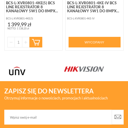
BCS-L-XVR0801-4KE(5) BCS
BCS-L-XVR0801-4KE-IV BCS
LINE REJESTRATOR 8
LINE REJESTRATOR 8
KANAŁOWY 5W1 DO 8MPX...
KANAŁOWY 5W1 DO 8MPX...
BCS-L-XVR0801-4KE(5)
BCS-L-XVR0801-4KE-IV
1 399,99 zł
NETTO: 1 138,20 zł
WYCOFANY
ZAPISZ SIĘ DO NEWSLETTERA
Otrzymuj informacje o nowościach, promocjach i aktualnościach