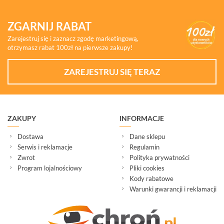
ZGARNIJ RABAT
Zarejestruj się i zaznacz zgodę marketingową,
otrzymasz rabat 100zł na pierwsze zakupy!
ZAREJESTRUJ SIĘ TERAZ
ZAKUPY
INFORMACJE
Dostawa
Dane sklepu
Serwis i reklamacje
Regulamin
Zwrot
Polityka prywatności
Program lojalnościowy
Pliki cookies
Kody rabatowe
Warunki gwarancji i reklamacji