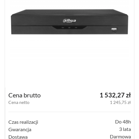
4
KANAŁOWE
(8)
8
KANAŁOWE
(6)
16
KANAŁOWE
(15)
POWYŻEJ
16
Cena brutto
1 532,27 zł
KANAŁÓW
(1)
Cena netto
1 245,75 zł
POKAŻ
WSZYSTKO
Do 48h
Czas realizacji
3 lata
Gwarancja
PUSZKI
Darmowa
Dostawa
I