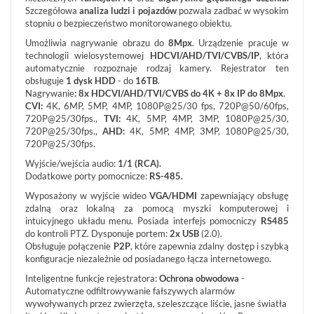
SIECI
Szczegółowa
analiza ludzi i pojazdów
pozwala zadbać w wysokim
LAN,
stopniu o bezpieczeństwo monitorowanego obiektu.
WLAN
Umożliwia nagrywanie obrazu do
8Mpx
. Urządzenie pracuje w
ZASILANIE,
technologii wielosystemowej
HDCVI/AHD/TVI/CVBS/IP
, która
TRANSMISJA,
automatycznie rozpoznaje rodzaj kamery. Rejestrator ten
UPS-
obsługuje
1 dysk
HDD
- do
16TB
.
Y
Nagrywanie
: 8x HDCVI/AHD/TVI/CVBS
do 4K + 8x IP do 8Mpx
.
AKCESORIA
CVI:
4K, 6MP, 5MP, 4MP, 1080P@25/30 fps, 720P@50/60fps,
720P@25/30fps.,
TVI:
4K, 5MP, 4MP, 3MP, 1080P@25/30,
WIEŻE
720P@25/30fps.,
AHD:
4K, 5MP, 4MP, 3MP, 1080P@25/30,
MOBILNE
720P@25/30fps.
LICENCJE
Wyjście/wejścia audio:
1/1 (RCA).
BCS
MANAGER
Dodatkowe porty pomocnicze:
RS-485.
ZESTAWY
Wyposażony w wyjście wideo
VGA/HDMI
zapewniający obsługę
zdalną oraz lokalną za pomocą myszki komputerowej i
WYPRZEDAŻ
intuicyjnego układu menu. Posiada interfejs pomocniczy
RS485
(29)
do kontroli PTZ. Dysponuje portem:
2x USB
(2.0).
Obsługuje połączenie
P2P
, które zapewnia zdalny dostęp i szybką
NOWOŚCI
konfiguracje niezależnie od posiadanego łącza internetowego.
(102)
Inteligentne funkcje rejestratora:
PROMOCJE
Ochrona obwodowa
-
(74)
Automatyczne odfiltrowywanie fałszywych alarmów
wywoływanych przez zwierzęta, szeleszczące liście, jasne światła