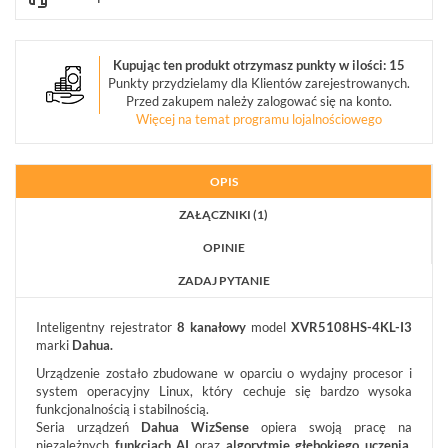
AKCESORIA
CCTV
(17)
Kupując ten produkt otrzymasz punkty w ilości: 15
Punkty przydzielamy dla Klientów zarejestrowanych.
ZESTAWY
Przed zakupem należy zalogować się na konto.
IP
(1)
Więcej na temat programu lojalnościowego
POKAŻ
WSZYSTKO
OPIS
SYSTEMY
ZAŁĄCZNIKI (1)
ALARMOWE
OPINIE
SYSTEMY
PPOŻ
ZADAJ PYTANIE
WIDEODOMOFONY
I
Inteligentny rejestrator
8 kanałowy
model
XVR5108HS-4KL-I3
DOMOFONY
marki
Dahua.
KONTROLA
Urządzenie zostało zbudowane w oparciu o wydajny procesor i
DOSTĘPU
system operacyjny Linux, który cechuje się bardzo wysoka
INTELIGENTNY
funkcjonalnością i stabilnością.
BUDYNEK
Seria urządzeń
Dahua WizSense
opiera swoją pracę na
niezależnych
funkcjach AI
oraz
algorytmie głębokiego uczenia.