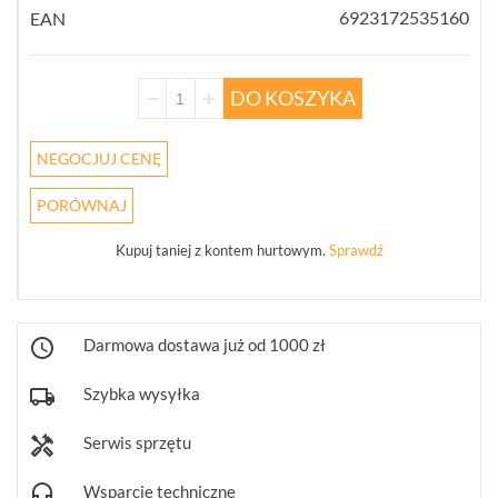
UCHWYTY
6923172535160
EAN
(246)
KLAWIATURY
DO KOSZYKA
STERUJĄCE
(10)
NEGOCJUJ CENĘ
OBIEKTYWY
MEGAPIKSELOWE
PORÓWNAJ
(5)
Kupuj taniej z kontem hurtowym.
Sprawdź
URZĄDZENIA
MAGAZYNUJĄCE
(3)
Darmowa dostawa już od 1000 zł
MONITORY
PRZEMYSŁOWE
(7)
Szybka wysyłka
DEKODERY
Serwis sprzętu
(1)
Wsparcie techniczne