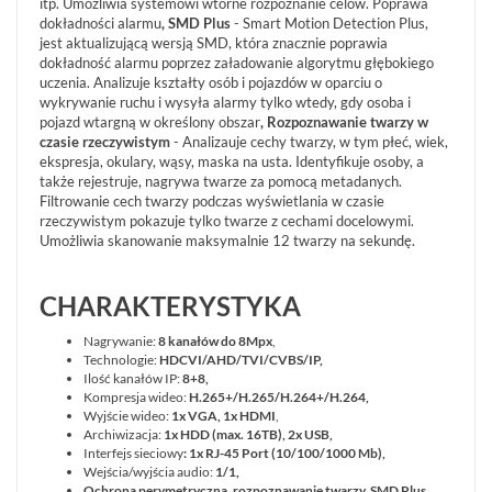
itp. Umożliwia systemowi wtórne rozpoznanie celów. Poprawa
LOGOWANIE
dokładności alarmu
, SMD Plus
- Smart Motion Detection Plus,
REJESTRACJA
jest aktualizującą wersją SMD, która znacznie poprawia
dokładność alarmu poprzez załadowanie algorytmu głębokiego
uczenia. Analizuje kształty osób i pojazdów w oparciu o
KONFIGURATOR
wykrywanie ruchu i wysyła alarmy tylko wtedy, gdy osoba i
pojazd wtargną w określony obszar
, Rozpoznawanie twarzy w
czasie rzeczywistym
- Analizauje cechy twarzy, w tym płeć, wiek,
Informacje
ekspresja, okulary, wąsy, maska na usta. Identyfikuje osoby, a
także rejestruje, nagrywa twarze za pomocą metadanych.
Filtrowanie cech twarzy podczas wyświetlania w czasie
REKLAMACJE
O
KONTAKT
rzeczywistym pokazuje tylko twarze z cechami docelowymi.
FIRMIE
Umożliwia skanowanie maksymalnie 12 twarzy na sekundę.
DANE
CENNIKI
SKLEPU
AKTUALNOŚCI
OPROGRAMOWANIE
REGULAMIN
OPINIE
CHARAKTERYSTYKA
DOSTAWA
POLITYKA
SZKOLENIA
ZWROT
PRYWATNOŚCI
Nagrywanie:
8 kanałów do 8Mpx
,
MONTAŻ
SERWIS
KODY
Technologie:
HDCVI/AHD/TVI/CVBS/IP,
WSPÓŁPRACA
I
RABATOWE
Ilość kanałów IP:
8+8,
Kompresja wideo:
H.265+/H.265/H.264+/H.264,
Wyjście wideo:
1x VGA, 1x HDMI
,
Archiwizacja:
1x HDD (max. 16TB), 2x USB,
Interfejs sieciowy
: 1x RJ-45 Port (10/100/1000 Mb),
Wejścia/wyjścia audio:
1/1,
Ochrona perymetryczna, rozpoznawanie twarzy, SMD Plus,