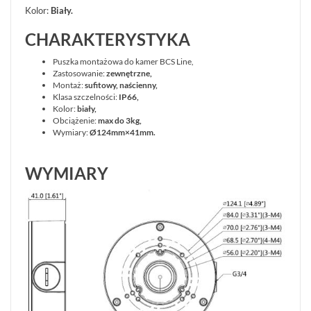
TRANSMISJA,
Kolor:
Biały.
UPS-
Y
CHARAKTERYSTYKA
AKCESORIA
Puszka montażowa do kamer BCS Line,
WIEŻE
Zastosowanie:
z
ewnętrzne,
MOBILNE
Montaż:
sufitowy,
naścienny,
LICENCJE
Klasa szczelności:
IP66,
BCS
Kolor:
biały,
MANAGER
Obciążenie:
max do 3kg,
Wymiary:
Ø124mm×41mm.
ZESTAWY
WYPRZEDAŻ
WYMIARY
(29)
NOWOŚCI
(102)
PROMOCJE
(74)
LOGOWANIE
REJESTRACJA