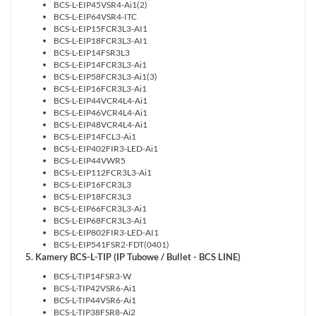
BCS-L-EIP45VSR4-Ai1(2)
BCS-L-EIP64VSR4-ITC
BCS-L-EIP15FCR3L3-AI1
BCS-L-EIP18FCR3L3-AI1
BCS-L-EIP14FSR3L3
BCS-L-EIP14FCR3L3-Ai1
BCS-L-EIP58FCR3L3-Ai1(3)
BCS-L-EIP16FCR3L3-Ai1
BCS-L-EIP44VCR4L4-Ai1
BCS-L-EIP46VCR4L4-Ai1
BCS-L-EIP48VCR4L4-Ai1
BCS-L-EIP14FCL3-Ai1
BCS-L-EIP402FIR3-LED-Ai1
BCS-L-EIP44VWR5
BCS-L-EIP112FCR3L3-Ai1
BCS-L-EIP16FCR3L3
BCS-L-EIP18FCR3L3
BCS-L-EIP66FCR3L3-Ai1
BCS-L-EIP68FCR3L3-Ai1
BCS-L-EIP802FIR3-LED-AI1
BCS-L-EIP541FSR2-FDT(0401)
5. Kamery BCS-L-TIP (IP Tubowe / Bullet - BCS LINE)
BCS-L-TIP14FSR3-W
BCS-L-TIP42VSR6-Ai1
BCS-L-TIP44VSR6-Ai1
BCS-L-TIP38FSR8-Ai2