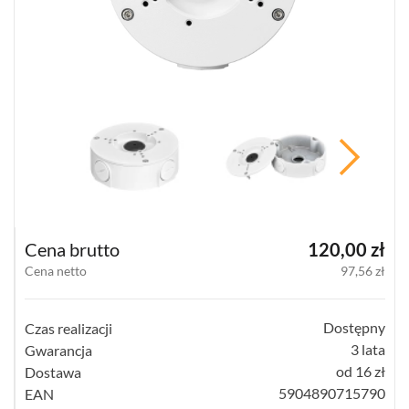
PUSZKI
I
UCHWYTY
(246)
PUSZKI
DO
KAMER
(118)
UCHWYTY
DO
KAMER
Cena brutto
120,00 zł
(115)
Cena netto
97,56 zł
AKCESORIA
(12)
Dostępny
Czas realizacji
3 lata
Gwarancja
POKAŻ
WSZYSTKO
od 16 zł
Dostawa
5904890715790
EAN
KLAWIATURY