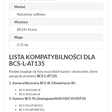
Montaż
Naścienny, sufitowy
Wymiary
Ø124×41mm
Waga
0.35 kg
LISTA KOMPATYBILNOŚCI DLA
BCS-L-AT135
Poniżej znajduje się lista wszystkich kamer i akcesoriów, które
pasują do produktu
BCS-L-AT135
.
1. Kamery/Akcesoria BCS-IR (Oświetlacze IR)
BCS-IR45X80-B
BCS-IR55x60-B
2. Kamery BCS-TA (Analogowe/AHD/HDCVI/HDTVI)
BCS-TA15FSR3(2)
BCS-TA18FWR3(2)