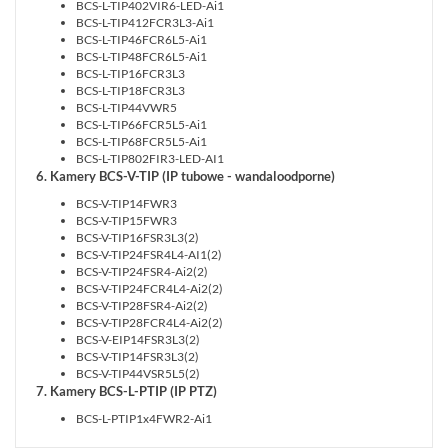
BCS-L-TIP402VIR6-LED-Ai1
BCS-L-TIP412FCR3L3-Ai1
BCS-L-TIP46FCR6L5-Ai1
BCS-L-TIP48FCR6L5-Ai1
BCS-L-TIP16FCR3L3
BCS-L-TIP18FCR3L3
BCS-L-TIP44VWR5
BCS-L-TIP66FCR5L5-Ai1
BCS-L-TIP68FCR5L5-Ai1
BCS-L-TIP802FIR3-LED-AI1
6. Kamery BCS-V-TIP (IP tubowe - wandaloodporne)
BCS-V-TIP14FWR3
BCS-V-TIP15FWR3
BCS-V-TIP16FSR3L3(2)
BCS-V-TIP24FSR4L4-AI1(2)
BCS-V-TIP24FSR4-Ai2(2)
BCS-V-TIP24FCR4L4-Ai2(2)
BCS-V-TIP28FSR4-Ai2(2)
BCS-V-TIP28FCR4L4-Ai2(2)
BCS-V-EIP14FSR3L3(2)
BCS-V-TIP14FSR3L3(2)
BCS-V-TIP44VSR5L5(2)
7. Kamery BCS-L-PTIP (IP PTZ)
BCS-L-PTIP1x4FWR2-Ai1