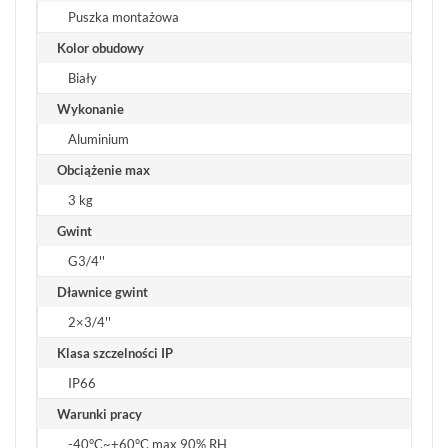
Puszka montażowa
Kolor obudowy
Biały
Wykonanie
Aluminium
Obciążenie max
3 kg
Gwint
G3/4''
Dławnice gwint
2×3/4''
Klasa szczelności IP
IP66
Warunki pracy
-40°C~+60°C max 90% RH