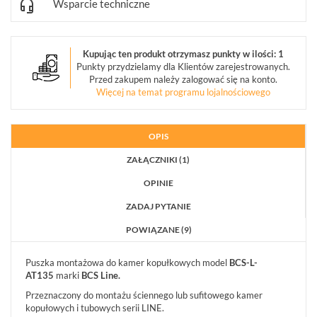
Wsparcie techniczne
ZESTAWY
IP
(1)
Kupując ten produkt otrzymasz punkty w ilości: 1
POKAŻ
Punkty przydzielamy dla Klientów zarejestrowanych.
WSZYSTKO
Przed zakupem należy zalogować się na konto.
SYSTEMY
Więcej na temat programu lojalnościowego
ALARMOWE
SYSTEMY
PPOŻ
OPIS
WIDEODOMOFONY
ZAŁĄCZNIKI (1)
I
DOMOFONY
OPINIE
KONTROLA
ZADAJ PYTANIE
DOSTĘPU
POWIĄZANE (9)
INTELIGENTNY
BUDYNEK
Puszka montażowa do kamer kopułkowych model
BCS-L-
SIECI
LAN,
AT135
marki
BCS Line.
WLAN
Przeznaczony do montażu ściennego lub sufitowego kamer
ZASILANIE,
kopułowych i tubowych serii LINE.