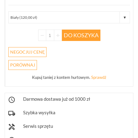
STERUJĄCE
(10)
OBIEKTYWY
MEGAPIKSELOWE
(5)
DO KOSZYKA
URZĄDZENIA
NEGOCJUJ CENĘ
MAGAZYNUJĄCE
(3)
PORÓWNAJ
MONITORY
PRZEMYSŁOWE
Kupuj taniej z kontem hurtowym.
Sprawdź
(7)
DEKODERY
Darmowa dostawa już od 1000 zł
(1)
Szybka wysyłka
AKCESORIA
CCTV
Serwis sprzętu
(17)