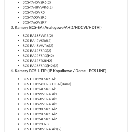
BCS-TA45VSR6(2)
BCS-TA48VWR6(2)
BCS-TA45VR5
BCS-TA55VSR5
BCS-TA65VSR7
3. Kamery BCS-EA (Analogowe/AHD/HDCVI/HDTVI)
BCS-EA18FWR3(2)
BCS-EA45VSR6(2)
BCS-EA48VWR6(2)
BCS-EA15FSR3(2)
BCS-EA25FSR3(H2)
BCS-EA15FR3(H2)
BCS-EA28FSR3(H2)(2)
4. Kamery BCS-L-EIP (IP Kopułkowe / Dome - BCS LINE)
BCS-L-EIP25FSR5-Ai1
BCS-L-EIP242FR3-TH-Ai(0403)
BCS-L-EIP14FSR3-Ai1
BCS-L-EIP55VSR4-Ai1
BCS-L-EIP68VSR4-Ai2
BCS-L-EIP65VSR4-Ai2
BCS-L-EIP28FSR5-Ai2
BCS-L-EIP25FSR5-Ai2
BCS-L-EIP24FSR5-Ai2
BCS-L-EIP12FR3
BCS-L-EIP58VSR4-Ai1(2)