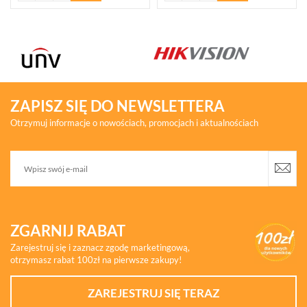
ZAPISZ SIĘ DO NEWSLETTERA
Otrzymuj informacje o nowościach, promocjach i aktualnościach
ZGARNIJ RABAT
Zarejestruj się i zaznacz zgodę marketingową,
otrzymasz rabat 100zł na pierwsze zakupy!
ZAREJESTRUJ SIĘ TERAZ