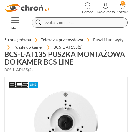
KATEGORIE
PRODUCENCI
Pomoc
Twoje konto
Koszyk
TOGGLE
TELEWIZJA
NAVIGATION
PRZEMYSŁOWA
Menu
KAMERY
Strona główna
Telewizja przemysłowa
Puszki i uchwyty
MEGAPIKSELOWE
Puszki do kamer
BCS-L-AT135(2)
IP
BCS-L-AT135 PUSZKA MONTAŻOWA
(981)
DO KAMER BCS LINE
REJESTRATORY
BCS-L-AT135(2)
SIECIOWE
IP
(274)
KAMERY
4W1
(68)
REJESTRATORY
5W1
(30)