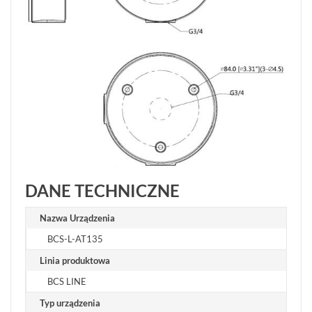
KONFIGURATOR
Informacje
REKLAMACJE
O
KONTAKT
FIRMIE
DANE
CENNIKI
SKLEPU
AKTUALNOŚCI
OPROGRAMOWANIE
REGULAMIN
OPINIE
DOSTAWA
POLITYKA
SZKOLENIA
ZWROT
PRYWATNOŚCI
MONTAŻ
SERWIS
KODY
WSPÓŁPRACA
I
RABATOWE
DANE TECHNICZNE
Nazwa Urządzenia
BCS-L-AT135
Linia produktowa
BCS LINE
Typ urządzenia