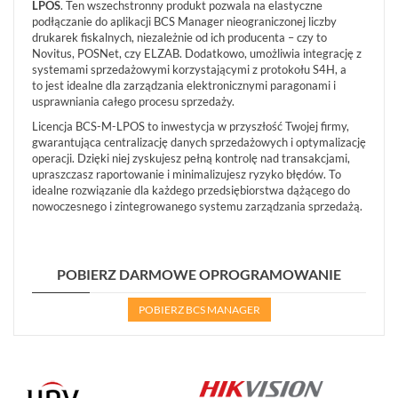
LPOS
. Ten wszechstronny produkt pozwala na elastyczne
podłączanie do aplikacji BCS Manager nieograniczonej liczby
drukarek fiskalnych, niezależnie od ich producenta – czy to
Novitus, POSNet, czy ELZAB. Dodatkowo, umożliwia integrację z
systemami sprzedażowymi korzystającymi z protokołu S4H, a
to jest idealne dla zarządzania elektronicznymi paragonami i
usprawniania całego procesu sprzedaży.
Licencja BCS-M-LPOS to inwestycja w przyszłość Twojej firmy,
gwarantująca centralizację danych sprzedażowych i optymalizację
operacji. Dzięki niej zyskujesz pełną kontrolę nad transakcjami,
upraszczasz raportowanie i minimalizujesz ryzyko błędów. To
idealne rozwiązanie dla każdego przedsiębiorstwa dążącego do
nowoczesnego i zintegrowanego systemu zarządzania sprzedażą.
POBIERZ DARMOWE OPROGRAMOWANIE
POBIERZ BCS MANAGER