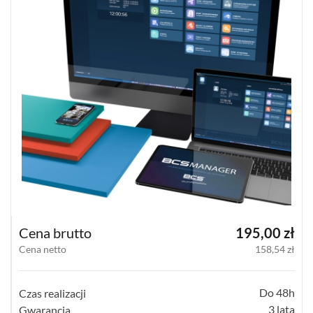
UPS-
Y
AKCESORIA
WIEŻE
MOBILNE
LICENCJE
BCS
MANAGER
ZESTAWY
WYPRZEDAŻ
(29)
NOWOŚCI
(102)
PROMOCJE
(74)
Cena brutto
195,00 zł
Cena netto
158,54 zł
LOGOWANIE
REJESTRACJA
Do 48h
Czas realizacji
KONFIGURATOR
3 lata
Gwarancja