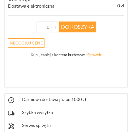
0 zł
Dostawa elektroniczna
Informacje
DO KOSZYKA
REKLAMACJE
O
KONTAKT
FIRMIE
DANE
CENNIKI
SKLEPU
NEGOCJUJ CENĘ
AKTUALNOŚCI
OPROGRAMOWANIE
REGULAMIN
OPINIE
DOSTAWA
Kupuj taniej z kontem hurtowym.
Sprawdź
POLITYKA
SZKOLENIA
ZWROT
PRYWATNOŚCI
MONTAŻ
SERWIS
KODY
WSPÓŁPRACA
I
RABATOWE
Darmowa dostawa już od 1000 zł
Szybka wysyłka
Serwis sprzętu