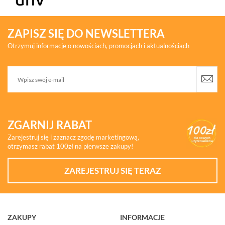
ZAPISZ SIĘ DO NEWSLETTERA
Otrzymuj informacje o nowościach, promocjach i aktualnościach
ZGARNIJ RABAT
Zarejestruj się i zaznacz zgodę marketingową,
otrzymasz rabat 100zł na pierwsze zakupy!
ZAREJESTRUJ SIĘ TERAZ
ZAKUPY
INFORMACJE