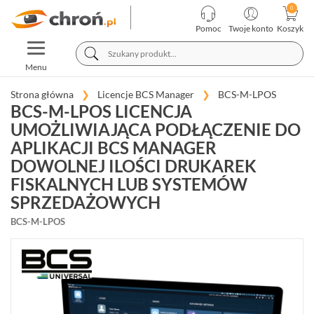
KATEGORIE
PRODUCENCI
Pomoc
Twoje konto
Koszyk
TOGGLE
TELEWIZJA
NAVIGATION
PRZEMYSŁOWA
Menu
SYSTEMY
ALARMOWE
Strona główna
Licencje BCS Manager
BCS-M-LPOS
BCS-M-LPOS LICENCJA
SYSTEMY
UMOŻLIWIAJĄCA PODŁĄCZENIE DO
PPOŻ
APLIKACJI BCS MANAGER
WIDEODOMOFONY
I
DOWOLNEJ ILOŚCI DRUKAREK
DOMOFONY
FISKALNYCH LUB SYSTEMÓW
KONTROLA
SPRZEDAŻOWYCH
DOSTĘPU
INTELIGENTNY
BCS-M-LPOS
BUDYNEK
SIECI
LAN,
WLAN
ZASILANIE,
TRANSMISJA,