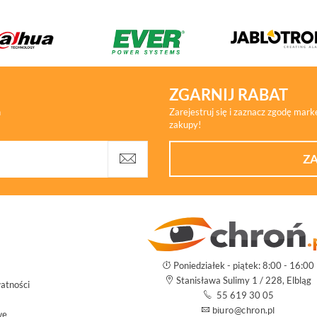
ZGARNIJ RABAT
h
Zarejestruj się i zaznacz zgodę mar
zakupy!
ZA
Poniedziałek - piątek: 8:00 - 16:00
Stanisława Sulimy 1 / 228, Elbląg
atności
55 619 30 05
we