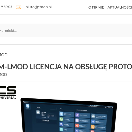
19 30 05
O FIRMIE
AKTUALNOŚC
MOD
M-LMOD LICENCJA NA OBSŁUGĘ PRO
MOD