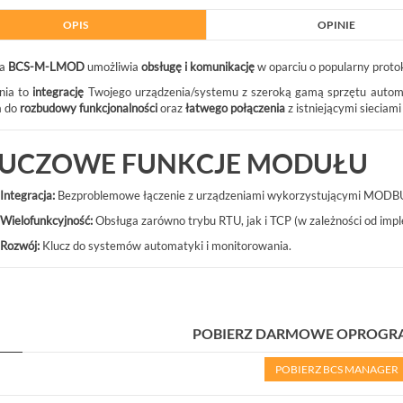
OPIS
OPINIE
A
ja
BCS-M-LMOD
umożliwia
obsługę i komunikację
w oparciu o popularny prot
nia to
integrację
Twojego urządzenia/systemu z szeroką gamą sprzętu automaty
a do
rozbudowy funkcjonalności
oraz
łatwego połączenia
z istniejącymi siecia
UCZOWE FUNKCJE MODUŁU
02G BCS BASIC SWITCH POE
BCS-P-NVR0801-4K(3) BCS POINT
8XPOE GIGABIT,...
REJESTRATOR 8 KANAŁOWY IP 8MPX
Integracja:
Bezproblemowe łączenie z urządzeniami wykorzystującymi MODB
BCS-P-NVR0801-4K(3)
Wielofunkcyjność:
Obsługa zarówno trybu RTU, jak i TCP (w zależności od impl
Rozwój:
Klucz do systemów automatyki i monitorowania.
953,00 zł
NETTO: 774,80 zł
POBIERZ DARMOWE OPROG
POBIERZ BCS MANAGER