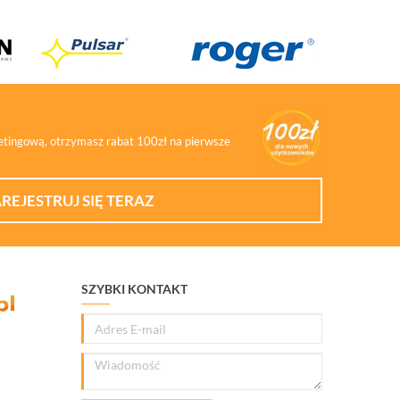
ketingową, otrzymasz rabat 100zł na pierwsze
REJESTRUJ SIĘ TERAZ
SZYBKI KONTAKT