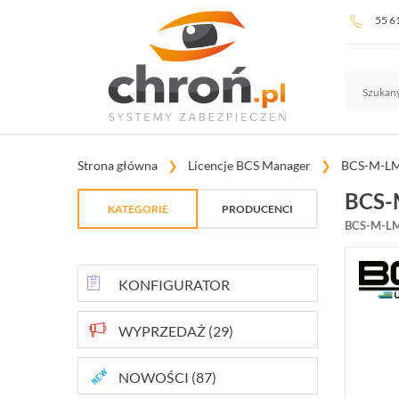
55 6
Strona główna
Licencje BCS Manager
BCS-M-L
BCS-
KATEGORIE
PRODUCENCI
BCS-M-L
TELEWIZJA PRZEMYSŁOWA
SYSTEMY ALARMOWE
KONFIGURATOR
SYSTEMY PPOŻ
WYPRZEDAŻ (29)
WIDEODOMOFONY I DOMOFONY
NOWOŚCI (87)
KONTROLA DOSTĘPU