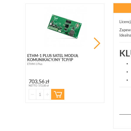
PROMOCJ
Licenc
Zapew
Idealn
KL
ETHM-1 PLUS SATEL MODUŁ
BCS-B-SP08G
KOMUNIKACYJNY TCP/IP
10 PORTOWY (
ETHM-1 Plus
BCS-B-SP08G02G
363,10 zł
703,56 zł
NETTO: 295,20 zł
NETTO: 572,00 zł