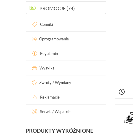
INTELIGENTNY BUDYNEK
PROMOCJE (74)
SIECI LAN, WLAN
Cenniki
ZASILANIE, TRANSMISJA, UPS-Y
AKCESORIA
Oprogramowanie
WIEŻE MOBILNE
Regulamin
LICENCJE BCS MANAGER
Wysyłka
ZESTAWY
Zwroty / Wymiany
Reklamacje
Serwis / Wsparcie
PRODUKTY WYRÓŻNIONE