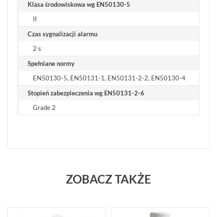
Klasa środowiskowa wg EN50130-5
CZUJEK
(37)
II
Czas sygnalizacji alarmu
POKAŻ
WSZYSTKO
2 s
Spełniane normy
ZASILANIE
(40)
EN50130-5, EN50131-1, EN50131-2-2, EN50130-4
Stopień zabezpieczenia wg EN50131-2-6
OBUDOWY
(32)
Grade 2
AUTOALARMY
(4)
AKCESORIA
(86)
ZOBACZ TAKŻE
POKAŻ
WSZYSTKO
SYSTEMY