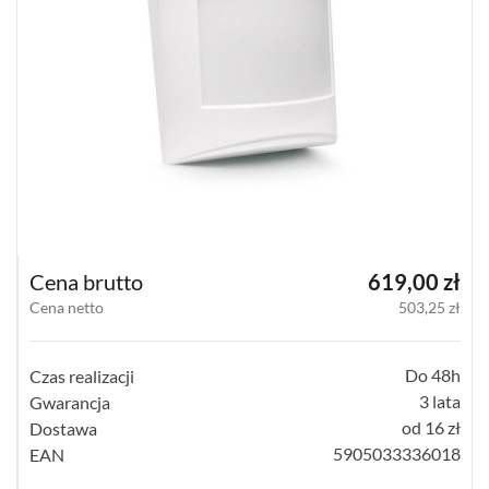
SATEL
MICRA
(14)
DSC
NEO
(22)
DSC
GTX2
(1)
Cena brutto
619,00 zł
Cena netto
503,25 zł
DSC
POWERG
(4)
Do 48h
Czas realizacji
JABLOTRON
3 lata
Gwarancja
10
od 16 zł
Dostawa
JA-
10
5905033336018
EAN
(15)