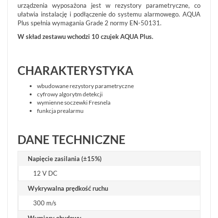
CZUJNIKI
urządzenia wyposażona jest w rezystory parametryczne, co
RUCHU
ułatwia instalację i podłączenie do systemu alarmowego. AQUA
DUALNE
Plus spełnia wymagania Grade 2 normy EN-50131.
(16)
W skład zestawu wchodzi 10 czujek AQUA Plus.
CZUJNIKI
TEMPERATURY
(4)
CHARAKTERYSTYKA
wbudowane rezystory parametryczne
CZUJNIKI
cyfrowy algorytm detekcji
DYMU
wymienne soczewki Fresnela
I
funkcja prealarmu
TEMPERATURY
(6)
DANE TECHNICZNE
CZUJNIKI
GAZU
Napięcie zasilania (±15%)
(5)
12 V DC
CZUJNIKI
Wykrywalna prędkość ruchu
CZADU
(1)
300 m/s