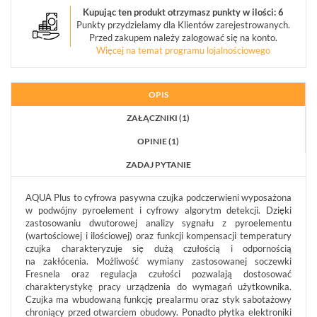
POWIADAMIANIE
Kupując ten produkt otrzymasz punkty w ilości: 6
(9)
Punkty przydzielamy dla Klientów zarejestrowanych.
Przed zakupem należy zalogować się na konto.
Więcej na temat programu lojalnościowego
SYGNALIZATORY
(33)
OPIS
STEROWNIKI
RADIOWE
ZAŁĄCZNIKI (1)
(15)
OPINIE (1)
MONITORING
ALARMOWY
ZADAJ PYTANIE
(20)
AQUA Plus to cyfrowa pasywna czujka podczerwieni wyposażona
CZUJNIKI
w podwójny pyroelement i cyfrowy algorytm detekcji. Dzięki
(186)
zastosowaniu dwutorowej analizy sygnału z pyroelementu
(wartościowej i ilościowej) oraz funkcji kompensacji temperatury
czujka charakteryzuje się dużą czułością i odpornością
CZUJNIKI
na zakłócenia. Możliwość wymiany zastosowanej soczewki
RUCHU
Fresnela oraz regulacja czułości pozwalają dostosować
PIR
charakterystykę pracy urządzenia do wymagań użytkownika.
(22)
Czujka ma wbudowaną funkcję prealarmu oraz styk sabotażowy
chroniący przed otwarciem obudowy. Ponadto płytka elektroniki