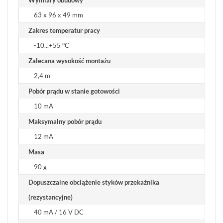
Wymiary obudowy
CZUJNIKI
ZALANIA
63 x 96 x 49 mm
(3)
Zakres temperatur pracy
CZUJNIKI
-10...+55 °C
OCHRONY
OBWODOWEJ
Zalecana wysokość montażu
(79)
2,4 m
CZUJNIKI
Pobór prądu w stanie gotowości
ZBICIA
SZYBY
10 mA
(3)
Maksymalny pobór prądu
CZUJNIKI
12 mA
UNIWERSALNE
Masa
(7)
90 g
TESTERY
Dopuszczalne obciążenie styków przekaźnika
CZUJEK
(4)
(rezystancyjne)
40 mA / 16 V DC
AKCESORIA
DO