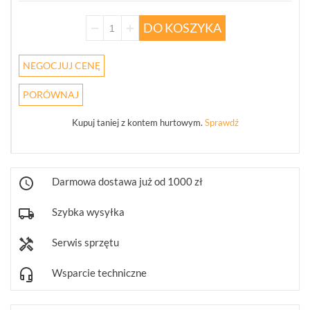
JABLOTRON
DO KOSZYKA
100
JA-
100
NEGOCJUJ CENĘ
(207)
PORÓWNAJ
JABLOTRON
OASIS
JA-
Kupuj taniej z kontem hurtowym.
Sprawdź
80
(1)
JABLOTRON
Darmowa dostawa już od 1000 zł
MERCURY
(8)
Szybka wysyłka
PULSON
ALARM
Serwis sprzętu
4G
(6)
Wsparcie techniczne
KOMUNIKACJA
I