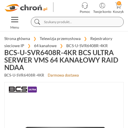
KATEGORIE
PRODUCENCI
Pomoc
Twoje konto
Koszyk
TOGGLE
TELEWIZJA
NAVIGATION
PRZEMYSŁOWA
Menu
KAMERY
Strona główna
Telewizja przemysłowa
Rejestratory
MEGAPIKSELOWE
sieciowe IP
64 kanałowe
BCS-U-SVR6408R-4KR
IP
BCS-U-SVR6408R-4KR BCS ULTRA
(955)
SERWER VMS 64 KANAŁOWY RAID
REJESTRATORY
NDAA
SIECIOWE
IP
BCS-U-SVR6408R-4KR
Darmowa dostawa
(274)
4
KANAŁOWE
(44)
8-
10
KANAŁOWE