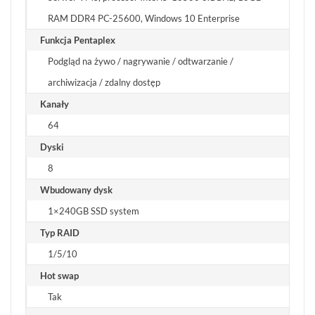
REKLAMACJE
O
KONTAKT
RAM DDR4 PC-25600, Windows 10 Enterprise
FIRMIE
DANE
CENNIKI
SKLEPU
Funkcja Pentaplex
AKTUALNOŚCI
OPROGRAMOWANIE
REGULAMIN
OPINIE
Podgląd na żywo / nagrywanie / odtwarzanie /
DOSTAWA
POLITYKA
SZKOLENIA
archiwizacja / zdalny dostęp
ZWROT
PRYWATNOŚCI
MONTAŻ
SERWIS
KODY
Kanały
WSPÓŁPRACA
I
RABATOWE
64
Dyski
8
Wbudowany dysk
1×240GB SSD system
Typ RAID
1/5/10
Hot swap
Tak