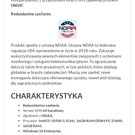
Kompatybilność z urządzeniami innych firm zapewnia protokół
WSZYSTKO
ONVIF.
SYSTEMY
Redundantne zasilanie.
ALARMOWE
SYSTEMY
PPOŻ
WIDEODOMOFONY
I
Produkt zgodny z ustawą NDAA. Ustawa NDAA to federalna
DOMOFONY
regulacja USA wprowadzona w życie w 2018 roku. Zakazuje
KONTROLA
wykorzystywania pewnych elementów związanych z systemami
DOSTĘPU
monitoringu i usługami telekomunikacyjnymi. To ograniczenie
dotyczy także firm prywatnych, w tym polskich, które działają
INTELIGENTNY
globalnie w branży zabezpieczeń. Muszą one spełnić nowe
BUDYNEK
wymagania dotyczące oferowanego sprzętu, nawet jeśli działają
SIECI
dla zagranicznych podmiotów.
LAN,
WLAN
CHARAKTERYSTYKA
ZASILANIE,
Redundantne zasilanie,
TRANSMISJA,
Serwer VMS
64 kanałowy,
UPS-
Zgodność z
NDAA,
Y
Procesor:
Intel i5-10500 3.1GHz, 16GB RAM DDR4 PC-25600,
AKCESORIA
16GB RAM,
Windows 10 Enterprise,
WIEŻE