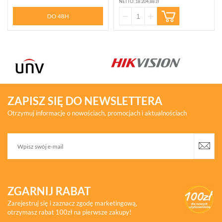
NETTO: 18 204,88 zł
DO 48H
ZAPISZ SIĘ DO NEWSLETTERA
Otrzymuj informacje o nowościach, promocjach i aktualnościach
ZGARNIJ RABAT
Zarejestruj się i zaznacz zgodę marketingową,
otrzymasz rabat 100zł na pierwsze zakupy!