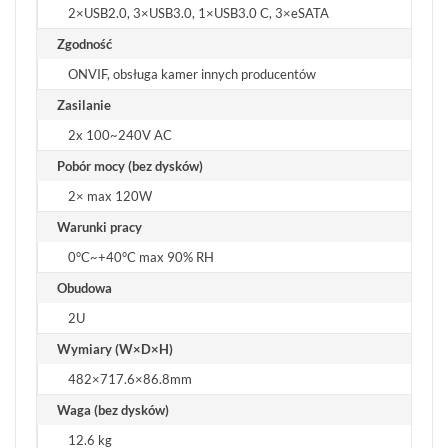
2×USB2.0, 3×USB3.0, 1×USB3.0 C, 3×eSATA
Zgodność
ONVIF, obsługa kamer innych producentów
Zasilanie
2x 100~240V AC
Pobór mocy (bez dysków)
2× max 120W
Warunki pracy
0°C~+40°C max 90% RH
Obudowa
2U
Wymiary (W×D×H)
482×717.6×86.8mm
Waga (bez dysków)
12.6 kg