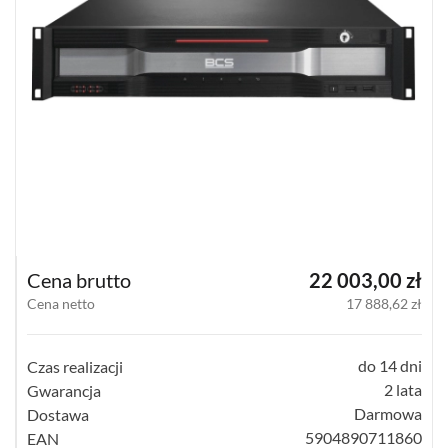
(77)
16
KANAŁOWE
(64)
32-
35
KANAŁOWE
(47)
64
KANAŁOWE
(28)
Cena brutto
22 003,00 zł
Cena netto
17 888,62 zł
128
KANAŁOWE
(10)
do 14 dni
Czas realizacji
POWYŻEJ
2 lata
Gwarancja
128
Darmowa
Dostawa
KANAŁÓW
(4)
5904890711860
EAN