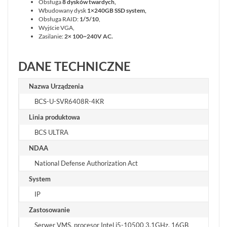
Obsługa
8 dysków twardych,
MOBILNE
Wbudowany dysk
1×240GB SSD system,
Obsługa RAID:
1/5/10
,
LICENCJE
Wyjście VGA,
BCS
Zasilanie:
2× 100~240V AC.
MANAGER
ZESTAWY
DANE TECHNICZNE
WYPRZEDAŻ
(29)
Nazwa Urządzenia
NOWOŚCI
(87)
BCS-U-SVR6408R-4KR
PROMOCJE
Linia produktowa
(74)
BCS ULTRA
LOGOWANIE
NDAA
REJESTRACJA
National Defense Authorization Act
System
KONFIGURATOR
IP
Informacje
Zastosowanie
Serwer VMS, procesor Intel i5-10500 3.1GHz, 16GB