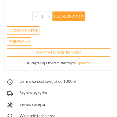
POKAŻ
WSZYSTKO
DO KOSZYKA
KAMERY
4W1
NEGOCJUJ CENĘ
(68)
PORÓWNAJ
REJESTRATORY
5W1
ZAPYTAJ O DOSTĘPNOŚĆ
(30)
Kupuj taniej z kontem hurtowym.
Sprawdź
PUSZKI
I
UCHWYTY
(246)
Darmowa dostawa już od 1000 zł
KLAWIATURY
Szybka wysyłka
STERUJĄCE
(10)
Serwis sprzętu
OBIEKTYWY
Wsparcie techniczne
MEGAPIKSELOWE