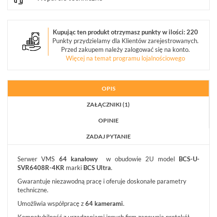
(5)
URZĄDZENIA
Kupując ten produkt otrzymasz punkty w ilości: 220
MAGAZYNUJĄCE
Punkty przydzielamy dla Klientów zarejestrowanych.
(3)
Przed zakupem należy zalogować się na konto.
Więcej na temat programu lojalnościowego
MONITORY
PRZEMYSŁOWE
(7)
OPIS
DEKODERY
ZAŁĄCZNIKI (1)
(1)
OPINIE
AKCESORIA
ZADAJ PYTANIE
CCTV
(17)
Serwer VMS
64 kanałowy
w obudowie 2U model
BCS-U-
SVR6408R-4KR
marki
BCS Ultra
.
ZESTAWY
IP
Gwarantuje niezawodną pracę i oferuje doskonałe parametry
(1)
techniczne.
Umożliwia współpracę z
64 kamerami
.
POKAŻ