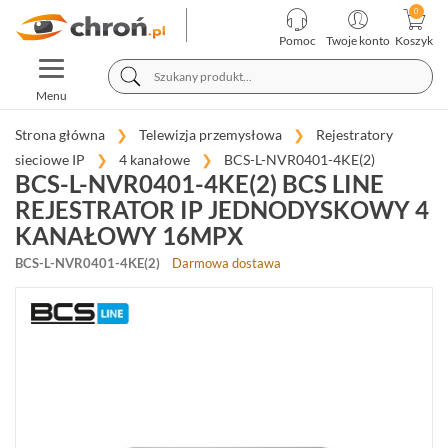
KATEGORIE
PRODUCENCI
Pomoc
Twoje konto
Koszyk
TOGGLE
TELEWIZJA
NAVIGATION
PRZEMYSŁOWA
Menu
KAMERY
Strona główna
Telewizja przemysłowa
Rejestratory
MEGAPIKSELOWE
sieciowe IP
4 kanałowe
BCS-L-NVR0401-4KE(2)
IP
BCS-L-NVR0401-4KE(2) BCS LINE
(966)
REJESTRATOR IP JEDNODYSKOWY 4
REJESTRATORY
KANAŁOWY 16MPX
SIECIOWE
IP
BCS-L-NVR0401-4KE(2)
Darmowa dostawa
(274)
4
KANAŁOWE
(44)
8-
10
KANAŁOWE