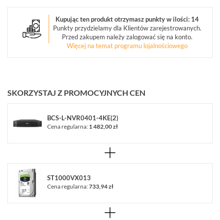
(5)
Kupując ten produkt otrzymasz punkty w ilości: 14
URZĄDZENIA
Punkty przydzielamy dla Klientów zarejestrowanych.
MAGAZYNUJĄCE
Przed zakupem należy zalogować się na konto.
(3)
Więcej na temat programu lojalnościowego
MONITORY
PRZEMYSŁOWE
(7)
SKORZYSTAJ Z PROMOCYJNYCH CEN
DEKODERY
(1)
BCS-L-NVR0401-4KE(2)
Cena regularna:
1 482,00 zł
AKCESORIA
CCTV
(17)
ZESTAWY
ST1000VX013
IP
Cena regularna:
733,94 zł
(1)
POKAŻ