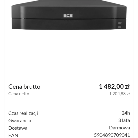
(77)
16
KANAŁOWE
(64)
32-
35
KANAŁOWE
(47)
64
KANAŁOWE
(28)
Cena brutto
1 482,00 zł
Cena netto
1 204,88 zł
128
KANAŁOWE
(10)
24h
Czas realizacji
POWYŻEJ
3 lata
Gwarancja
128
Darmowa
Dostawa
KANAŁÓW
(4)
5904890709041
EAN