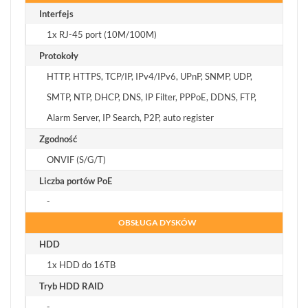
Interfejs
1x RJ-45 port (10M/100M)
Protokoły
HTTP, HTTPS, TCP/IP, IPv4/IPv6, UPnP, SNMP, UDP,
SMTP, NTP, DHCP, DNS, IP Filter, PPPoE, DDNS, FTP,
Alarm Server, IP Search, P2P, auto register
Zgodność
ONVIF (S/G/T)
Liczba portów PoE
-
OBSŁUGA DYSKÓW
HDD
1x HDD do 16TB
Tryb HDD RAID
-