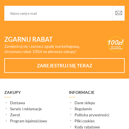
ZGARNIJ RABAT
Zarejestruj się i zaznacz zgodę marketingową,
otrzymasz rabat 100zł na pierwsze zakupy!
ZAREJESTRUJ SIĘ TERAZ
ZAKUPY
INFORMACJE
Dostawa
Dane sklepu
Serwis i reklamacje
Regulamin
Zwrot
Polityka prywatności
Program lojalnościowy
Pliki cookies
Kody rabatowe