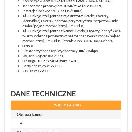
Kompresja wideo:
H.265+/H265/H.264+/H.264/MJPEG
,
Jednoczesna praca wyjść:
HDMI/VGA (4K/1080P)
,
Interfejs sieciowy:
1× RJ-45 (10/100M),
Ai - Funkcje inteligentne z rejestratora:
Detekcja twarzy,
identyfikacja twarzy, ochrona perymetryczna (rozpoznawanie
osoba / pojazd mechaniczny), SMD Plus,
Ai - Funkcje inteligentne z kamer:
Detekcja twarzy, identyfikacja
twarzy, ochrona perymetryczna (rozpoznawanie osoba / pojazd
mechaniczny), SMD Plus, liczenie osób, ARTR, mapa ciepła,
ONVIF,
Bitrate przychodzący / wychodzacy:
80/80Mbps,
Wejście/wyjście audio:
1/1,
Obsługa HDD:
1x SATA
maks. 16TB,
Porty dodatkowe:
2x USB,
Zasilanie:
12V DC
.
DANE TECHNICZNE
WIDEO I AUDIO
Obsługa kamer
4