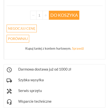
POKAŻ
WSZYSTKO
DO KOSZYKA
KAMERY
4W1
NEGOCJUJ CENĘ
(68)
PORÓWNAJ
REJESTRATORY
5W1
Kupuj taniej z kontem hurtowym.
Sprawdź
(30)
PUSZKI
I
Darmowa dostawa już od 1000 zł
UCHWYTY
(246)
Szybka wysyłka
KLAWIATURY
STERUJĄCE
Serwis sprzętu
(10)
Wsparcie techniczne
OBIEKTYWY
MEGAPIKSELOWE