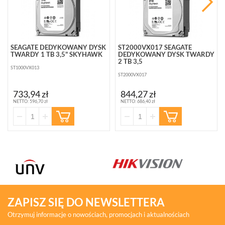
SEAGATE DEDYKOWANY DYSK
ST2000VX017 SEAGATE
TWARDY 1 TB 3,5" SKYHAWK
DEDYKOWANY DYSK TWARDY
2 TB 3,5
ST1000VX013
ST2000VX017
733,94 zł
844,27 zł
NETTO: 596,70 zł
NETTO: 686,40 zł
ZAPISZ SIĘ DO NEWSLETTERA
Otrzymuj informacje o nowościach, promocjach i aktualnościach