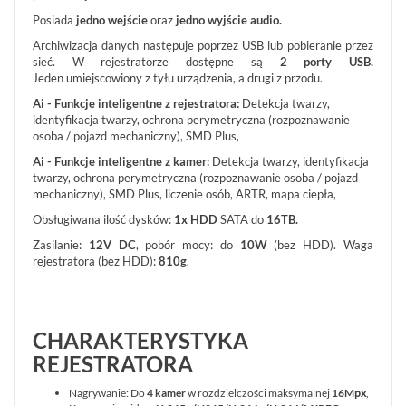
REKLAMACJE
O
KONTAKT
Posiada
jedno wejście
oraz
jedno wyjście audio.
FIRMIE
DANE
CENNIKI
Archiwizacja danych następuje poprzez USB lub pobieranie przez
SKLEPU
AKTUALNOŚCI
sieć. W rejestratorze dostępne są
2 porty USB.
OPROGRAMOWANIE
REGULAMIN
Jeden umiejscowiony z tyłu urządzenia, a drugi z przodu.
OPINIE
DOSTAWA
POLITYKA
SZKOLENIA
Ai - Funkcje inteligentne z rejestratora:
Detekcja twarzy,
ZWROT
PRYWATNOŚCI
identyfikacja twarzy, ochrona perymetryczna (rozpoznawanie
MONTAŻ
SERWIS
KODY
osoba / pojazd mechaniczny), SMD Plus,
WSPÓŁPRACA
I
RABATOWE
Ai - Funkcje inteligentne z kamer:
Detekcja twarzy, identyfikacja
twarzy, ochrona perymetryczna (rozpoznawanie osoba / pojazd
mechaniczny), SMD Plus, liczenie osób, ARTR, mapa ciepła,
Obsługiwana ilość dysków:
1x HDD
SATA do
16TB.
Zasilanie:
12V DC
, pobór mocy: do
10W
(bez HDD). Waga
rejestratora (bez HDD):
810g
.
CHARAKTERYSTYKA
REJESTRATORA
Nagrywanie: Do
4 kamer
w rozdzielczości maksymalnej
16M
px
,