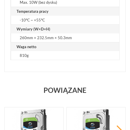
Max. 10W (bez dysku)
Temperatura pracy
-10°C ~ +55°C
Wymiary (W×D×H)
260mm × 232.5mm × 50.3mm
Waga netto
810g
POWIĄZANE