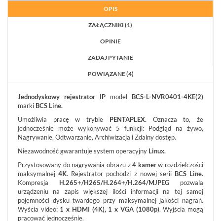
MOBILNE
OPIS
LICENCJE
ZAŁĄCZNIKI (1)
BCS
MANAGER
OPINIE
ZESTAWY
ZADAJ PYTANIE
WYPRZEDAŻ
(29)
POWIĄZANE (4)
NOWOŚCI
(102)
Jednodyskowy rejestrator IP
model
BCS-L-NVR0401-4KE(2)
marki
BCS Line.
PROMOCJE
(74)
Umożliwia pracę w trybie
PENTAPLEX.
Oznacza to, że
jednocześnie może wykonywać 5 funkcji:
Podgląd na żywo,
LOGOWANIE
Nagrywanie, Odtwarzanie, Archiwizacja i Zdalny dostęp.
REJESTRACJA
Niezawodność gwarantuje system operacyjny
Linux.
Przystosowany do nagrywania obrazu z
4 kamer
w rozdzielczości
maksymalnej
4K
. Rejestrator pochodzi z nowej serii
BCS Line
.
KONFIGURATOR
Kompresja
H.265+/H265/H.264+/H.264/MJPEG
pozwala
urządzeniu na zapis większej ilości informacji na tej samej
pojemności dysku twardego przy maksymalnej jakości nagrań.
Informacje
Wyścia video:
1 x HDMI (4K), 1 x VGA (1080p)
. Wyjścia mogą
pracować jednocześnie.