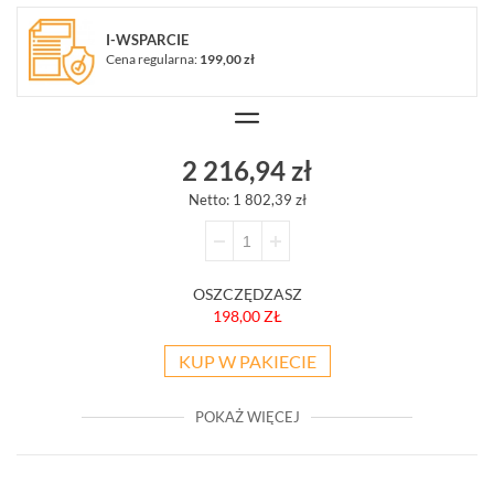
WSZYSTKO
SYSTEMY
I-WSPARCIE
ALARMOWE
Cena regularna:
199,00 zł
SYSTEMY
PPOŻ
WIDEODOMOFONY
I
2 216,94 zł
DOMOFONY
Netto: 1 802,39 zł
KONTROLA
DOSTĘPU
INTELIGENTNY
BUDYNEK
OSZCZĘDZASZ
SIECI
198,00 ZŁ
LAN,
WLAN
KUP W PAKIECIE
ZASILANIE,
TRANSMISJA,
UPS-
POKAŻ WIĘCEJ
Y
AKCESORIA
WIEŻE