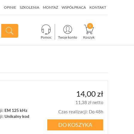
I
OPINIE
SZKOLENIA
MONTAŻ
WSPÓŁPRACA
KONTAKT
Pomoc
Twoje konto
Koszyk
14,00 zł
11,38 zł netto
i:
EM 125 kHz
Czas realizacji
:
Do 48h
ji:
Unikalny kod
DO KOSZYKA