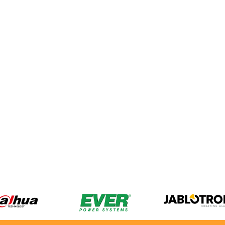
A
02G BCS BASIC SWITCH POE
BCS-P-NVR0801-4K(3) BCS POINT
8XPOE GIGABIT,...
REJESTRATOR 8 KANAŁOWY IP 8MPX
BCS-P-NVR0801-4K(3)
953,00 zł
NETTO: 774,80 zł