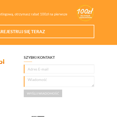
ketingową, otrzymasz rabat 100zł na pierwsze
REJESTRUJ SIĘ TERAZ
SZYBKI KONTAKT