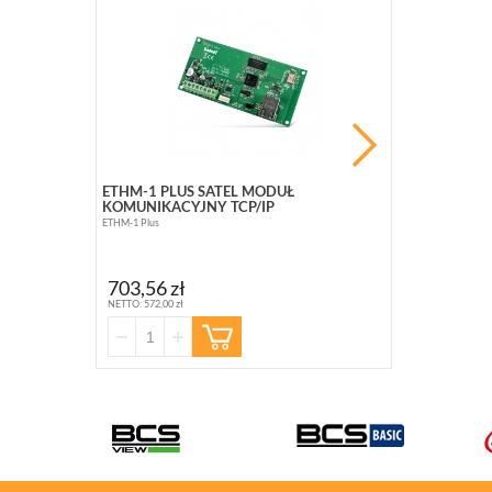
PROMOCJ
ETHM-1 PLUS SATEL MODUŁ
BCS-B-SP08G
KOMUNIKACYJNY TCP/IP
10 PORTOWY (
ETHM-1 Plus
BCS-B-SP08G02G
363,10 zł
703,56 zł
NETTO: 295,20 zł
NETTO: 572,00 zł