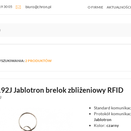
19 30 05
O FIRMIE
AKTUALNOŚC
YSZUKIWANIA:
2 PRODUKTÓW
192J Jablotron brelok zbliżeniowy RFID
J
Standard komunikacj
Protokół komunikac
Jablotron
Kolor:
czarny