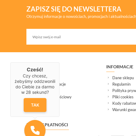
ZAPISZ SIĘ DO NEWSLETTERA
Otrzymuj informacje o nowościach, promocjach i aktualnościac
ZAKUPY
INFORMACJE
Cześć!
Czy chcesz,
Dostawa
Dane sklepu
żebyśmy oddzwonili
Serwis i reklamacje
Regulamin
do Ciebie za darmo
Zwrot
Polityka pryw
w
28
sekund?
Program lojalnościowy
Pliki cookies
Kody rabato
TAK
Warunki gwara
METODY PŁATNOŚCI