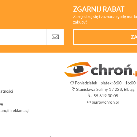
ZGARNIJ RABAT
h
Zarejestruj się i zaznacz zgodę mar
zakupy!
ZA
Poniedziałek - piątek: 8:00 - 16:00
Stanisława Sulimy 1 / 228, Elbląg
atności
55 619 30 05
we
ncji i reklamacji