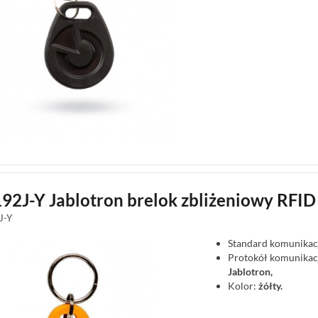
192J-Y Jablotron brelok zbliżeniowy RFID
J-Y
Standard komunikacj
Protokół komunikac
Jablotron,
Kolor:
żółty.